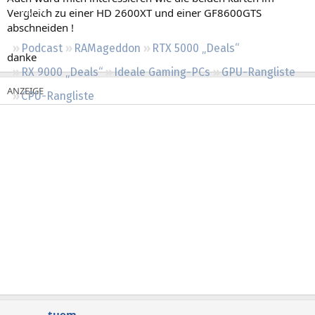
Regeln
Vergleich zu einer HD 2600XT und einer GF8600GTS
abschneiden !
Podcast
RAMageddon
RTX 5000 „Deals“
danke
RX 9000 „Deals“
Ideale Gaming-PCs
GPU-Rangliste
CPU-Rangliste
tuem