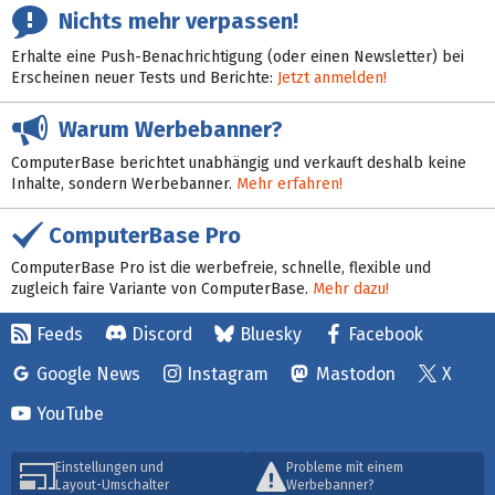
Nichts mehr verpassen!
Erhalte eine Push-Benachrichtigung (oder einen Newsletter) bei
Erscheinen neuer Tests und Berichte:
Jetzt anmelden!
Warum Werbebanner?
ComputerBase berichtet unabhängig und verkauft deshalb keine
Inhalte, sondern Werbebanner.
Mehr erfahren!
ComputerBase Pro
ComputerBase Pro ist die werbefreie, schnelle, flexible und
zugleich faire Variante von ComputerBase.
Mehr dazu!
Feeds
Discord
Bluesky
Facebook
Google News
Instagram
Mastodon
X
YouTube
Einstellungen und
Probleme mit einem
Layout-Umschalter
Werbebanner?