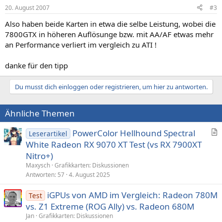
20. August 2007
#3
Also haben beide Karten in etwa die selbe Leistung, wobei die
7800GTX in höheren Auflösunge bzw. mit AA/AF etwas mehr
an Performance verliert im vergleich zu ATI !
danke für den tipp
Du musst dich einloggen oder registrieren, um hier zu antworten.
Ähnliche Themen
PowerColor Hellhound Spectral
Leserartikel
r
White Radeon RX 9070 XT Test (vs RX 7900XT
t
Nitro+)
i
Maxysch
Grafikkarten: Diskussionen
k
Antworten
57
4. August 2025
e
iGPUs von AMD im Vergleich: Radeon 780M
l
Test
vs. Z1 Extreme (ROG Ally) vs. Radeon 680M
Jan
Grafikkarten: Diskussionen