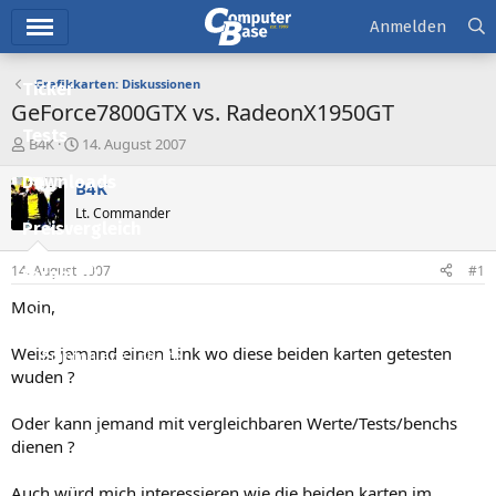
Hauptmenü
Anmelden
Grafikkarten: Diskussionen
Ticker
GeForce7800GTX vs. RadeonX1950GT
Tests
E
E
B4K
14. August 2007
r
r
Downloads
s
s
B4K
t
t
Lt. Commander
e
e
Preisvergleich
l
l
l
l
14. August 2007
#1
Forum
e
t
r
a
Moin,
Aktuelles
m
Weiss jemand einen Link wo diese beiden karten getesten
Empfohlene Inhalte
wuden ?
Neue Beiträge
Oder kann jemand mit vergleichbaren Werte/Tests/benchs
Neueste Aktivitäten
dienen ?
Leserartikel
Auch würd mich interessieren wie die beiden karten im