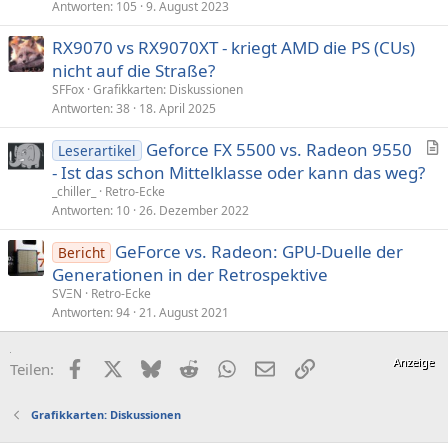
Antworten
105
9. August 2023
RX9070 vs RX9070XT - kriegt AMD die PS (CUs)
nicht auf die Straße?
SFFox
Grafikkarten: Diskussionen
Antworten
38
18. April 2025
Geforce FX 5500 vs. Radeon 9550
Leserartikel
r
- Ist das schon Mittelklasse oder kann das weg?
t
_chiller_
Retro-Ecke
i
Antworten
10
26. Dezember 2022
k
GeForce vs. Radeon: GPU-Duelle der
e
Bericht
Generationen in der Retrospektive
l
SVΞN
Retro-Ecke
Antworten
94
21. August 2021
Facebook
X (Twitter)
Bluesky
Reddit
WhatsApp
E-Mail
Link
Teilen:
Grafikkarten: Diskussionen