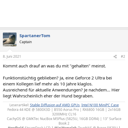
SpartanerTom
Captain
8. Juni 2021
#2
Kommt auch drauf an was du mit "gehalten" meinst.
Funktionstüchtig geblieben? Ja, eine Geforce 2 Ultra bei
einem Kollegen lief mehr als 10 Jahre klaglos.
Ausreichend für aktuelle Anwendungen? Je nachdem... Hier
liegt Wahrscheinlich eher der Hund begraben.
Leserartikel:
Stable Diffusion auf AMD GPUs
,
Intel N100 MiniPC Case
Fedora 44 KDE @ 5800X3D | B550 Aorus Pro | RX6800 16GB | 2x16GB
3200MHz CL16
CachyOS @ GMKTec NucBox M5Plus (5825U, 16GB DDR4) | 13" Surface
Book 2
Handheld:
SteamDeck LCD
|
MiniHomelab:
TrueNAS @ Ryzen 5825U
|