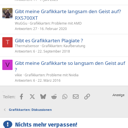
Gibt meine Grafikkarte langsam den Geist auf?
RX5700XT
WuGGu
Grafikkarten: Probleme mit AMD
Antworten
27
16. Februar 2020
Gibt es Grafikkarten Plagiate ?
T
Thermalsensor
Grafikkarten: Kaufberatung
Antworten
6
22. September 2018
Gibt meine Grafikkarte so langsam den Geist auf
V
?
vikie
Grafikkarten: Probleme mit Nvidia
Antworten
6
22. März 2016
Facebook
X (Twitter)
Bluesky
Reddit
WhatsApp
E-Mail
Link
Teilen:
Grafikkarten: Diskussionen
Nichts mehr verpassen!