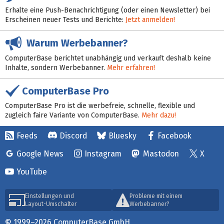
Erhalte eine Push-Benachrichtigung (oder einen Newsletter) bei
Erscheinen neuer Tests und Berichte:
Jetzt anmelden!
Warum Werbebanner?
ComputerBase berichtet unabhängig und verkauft deshalb keine
Inhalte, sondern Werbebanner.
Mehr erfahren!
ComputerBase Pro
ComputerBase Pro ist die werbefreie, schnelle, flexible und
zugleich faire Variante von ComputerBase.
Mehr dazu!
Feeds
Discord
Bluesky
Facebook
Google News
Instagram
Mastodon
X
YouTube
Einstellungen und
Probleme mit einem
Layout-Umschalter
Werbebanner?
© 1999–2026 ComputerBase GmbH