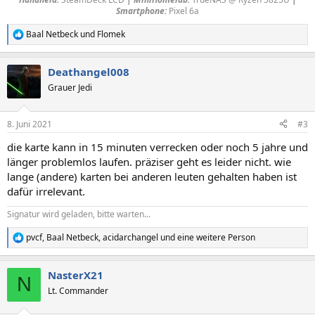
Smartphone:
Pixel 6a​
Baal Netbeck
und
Flomek
R
e
a
Deathangel008
k
t
Grauer Jedi
i
o
n
8. Juni 2021
#3
e
n
die karte kann in 15 minuten verrecken oder noch 5 jahre und
:
länger problemlos laufen. präziser geht es leider nicht. wie
lange (andere) karten bei anderen leuten gehalten haben ist
dafür irrelevant.
Signatur wird geladen, bitte warten...
pvcf
,
Baal Netbeck
,
acidarchangel
und eine weitere Person
R
e
a
NasterX21
k
N
t
Lt. Commander
i
o