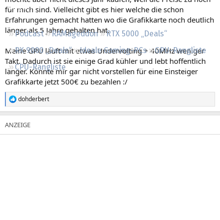
Regeln
für mich sind. Vielleicht gibt es hier welche die schon
Erfahrungen gemacht hatten wo die Grafikkarte noch deutlich
länger als 5 Jahre gehalten hat.
Podcast
RAMageddon
RTX 5000 „Deals“
Meine GPU läuft mit etwas Undervolting + 40MHz weniger
RX 9000 „Deals“
Ideale Gaming-PCs
GPU-Rangliste
Takt. Dadurch ist sie einige Grad kühler und lebt hoffentlich
CPU-Rangliste
länger. Könnte mir gar nicht vorstellen für eine Einsteiger
Grafikkarte jetzt 500€ zu bezahlen :/
dohderbert
R
e
a
k
t
i
o
n
e
n
: