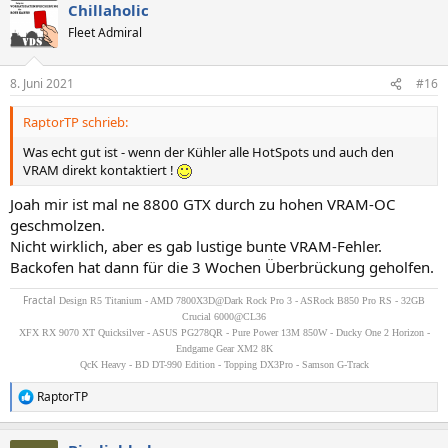
Chillaholic
Fleet Admiral
8. Juni 2021
#16
RaptorTP schrieb:
Was echt gut ist - wenn der Kühler alle HotSpots und auch den
VRAM direkt kontaktiert !
Joah mir ist mal ne 8800 GTX durch zu hohen VRAM-OC
geschmolzen.
Nicht wirklich, aber es gab lustige bunte VRAM-Fehler.
Backofen hat dann für die 3 Wochen Überbrückung geholfen.
Fractal
Design R5 Titanium - AMD 7800X3D@Dark Rock Pro 3 - ASRock B850 Pro RS - 32GB
Crucial 6000@CL36
XFX RX 9070 XT Quicksilver - ASUS PG278QR - Pure Power 13M 850W - Ducky One 2 Horizon -
Endgame Gear XM2 8K
QcK Heavy - BD DT-990 Edition - Topping DX3Pro - Samson G-Track
RaptorTP
R
e
a