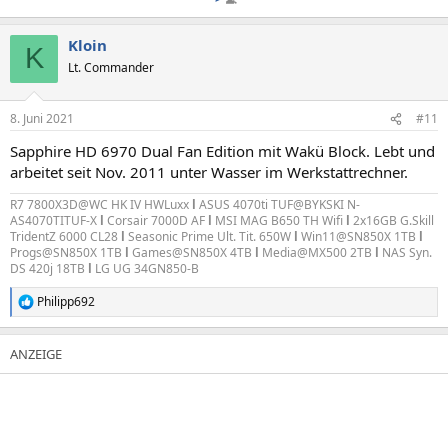
Kloin
K
Lt. Commander
8. Juni 2021
#11
Sapphire HD 6970 Dual Fan Edition mit Wakü Block. Lebt und
arbeitet seit Nov. 2011 unter Wasser im Werkstattrechner.
R7 7800X3D@WC HK IV HWLuxx
l
ASUS 4070ti TUF@BYKSKI N-
AS4070TITUF-X
l
Corsair 7000D AF
l
MSI MAG B650 TH Wifi
l
2x16GB G.Skill
TridentZ 6000 CL28
l
Seasonic Prime Ult. Tit. 650W
l
Win11@SN850X 1TB
l
Progs@SN850X 1TB
l
Games@SN850X 4TB
l
Media@MX500 2TB
l
NAS Syn.
DS 420j 18TB
l
LG UG 34GN850-B
Philipp692
R
e
a
k
t
i
o
n
e