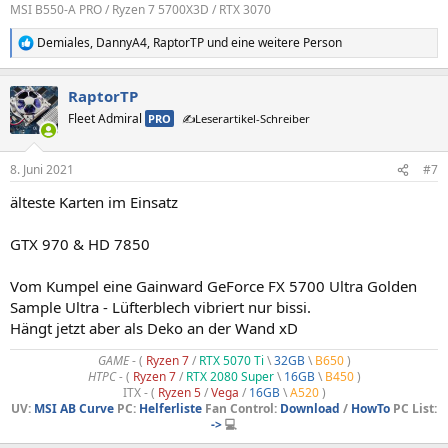
MSI B550-A PRO / Ryzen 7 5700X3D / RTX 3070
Demiales
,
DannyA4
,
RaptorTP
und eine weitere Person
R
e
a
RaptorTP
k
t
Fleet Admiral
PRO
✍️Leserartikel-Schreiber
i
o
n
8. Juni 2021
#7
e
n
älteste Karten im Einsatz
:
GTX 970 & HD 7850
Vom Kumpel eine Gainward GeForce FX 5700 Ultra Golden
Sample Ultra - Lüfterblech vibriert nur bissi.
Hängt jetzt aber als Deko an der Wand xD
GAME
- (
Ryzen 7
/
RTX 5070 Ti
\
32GB
\
B650
)
HTPC -
(
Ryzen 7
/
RTX 2080 Super
\
16GB
\
B450
)
ITX - (
Ryzen 5
/
Vega
/
16GB
\
A520
)
UV:
MSI AB Curve
PC:
Helferliste
Fan Control:
Download
/
HowTo
PC List:
->
💻