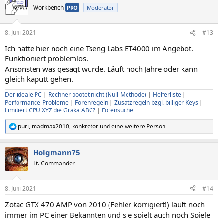
t
Workbench
PRO
Moderator
i
o
n
8. Juni 2021
#13
e
n
Ich hätte hier noch eine Tseng Labs ET4000 im Angebot.
:
Funktioniert problemlos.
Ansonsten was gesagt wurde. Läuft noch Jahre oder kann
gleich kaputt gehen.
Der ideale PC
|
Rechner bootet nicht (Null-Methode)
|
Helferliste
|
Performance-Probleme
|
Forenregeln
|
Zusatzregeln bzgl. billiger Keys
|
Limitiert CPU XYZ die Graka ABC?
|
Forensuche
puri
,
madmax2010
,
konkretor
und eine weitere Person
R
e
a
Holgmann75
k
t
Lt. Commander
i
o
n
8. Juni 2021
#14
e
n
Zotac GTX 470 AMP von 2010 (Fehler korrigiert!) läuft noch
:
immer im PC einer Bekannten und sie spielt auch noch Spiele