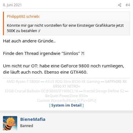
n
8. Juni 2021
#4
e
n
Philipp692 schrieb:
:
Könnte mir gar nicht vorstellen für eine Einsteiger Grafikkarte jetzt
500€ zu bezahlen :/
Hat auch andere Gründe..
Finde den Thread irgendwie "Sinnlos" ?!
Um nicht nur OT: habe eine GeForce 9800 noch rumliegen,
die läuft auch noch. Ebenso eine GTX460.
AMD Ryzen 7 5800X
---
ASUS ROG Strix B550-XE Gaming
---
SAPPHIRE RX
6950 XT NITRO+
32GB Crucial Ballistix OC@3800/IF1900CL16
---
Fractal Design Define S2
---
BeQuiet PowerZone 850w
Custom Wasserkühlung [CPU+GPU]
[
System im Detail
]
BieneMafia
Banned