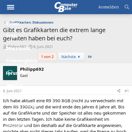
Hauptmenü
Anmelden
Grafikkarten: Diskussionen
Ticker
Gibt es Grafikkarten die extrem lange
Tests
gehalten haben bei euch?
E
E
Philipp692
8. Juni 2021
Downloads
r
r
Letzte
1 von 2
Nächste
s
s
Preisvergleich
t
t
e
e
Philipp692
P
l
l
Forum
Gast
l
l
e
t
Aktuelles
r
a
8. Juni 2021
#1
m
Empfohlene Inhalte
Ich habe aktuell eine R9 390 8GB (nicht zu verwechseln mit
Neue Beiträge
dem R9 3900X) und die wird ende des Jahres 6 Jahre alt. Bis
auf die Grafikkarte und der Speicher ist alles neu gekommen
Neueste Aktivitäten
in den letzten Tagen. Ich habe keine Grafikeinheit im
Prozessor und bin deshalb auf die Grafikkarte angewiesen,
Leserartikel
möchte aber nicht dieses Jahr kaufen, weil die Preise zu hoch