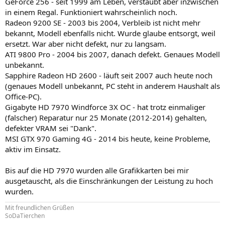
GeForce 256 - seit 1999 am Leben, verstaubt aber inzwischen
:
in einem Regal. Funktioniert wahrscheinlich noch.
Radeon 9200 SE - 2003 bis 2004, Verbleib ist nicht mehr
bekannt, Modell ebenfalls nicht. Wurde glaube entsorgt, weil
ersetzt. War aber nicht defekt, nur zu langsam.
ATI 9800 Pro - 2004 bis 2007, danach defekt. Genaues Modell
unbekannt.
Sapphire Radeon HD 2600 - läuft seit 2007 auch heute noch
(genaues Modell unbekannt, PC steht in anderem Haushalt als
Office-PC).
Gigabyte HD 7970 Windforce 3X OC - hat trotz einmaliger
(falscher) Reparatur nur 25 Monate (2012-2014) gehalten,
defekter VRAM sei "Dank".
MSI GTX 970 Gaming 4G - 2014 bis heute, keine Probleme,
aktiv im Einsatz.
Bis auf die HD 7970 wurden alle Grafikkarten bei mir
ausgetauscht, als die Einschränkungen der Leistung zu hoch
wurden.
Mit freundlichen Grüßen
SoDaTierchen