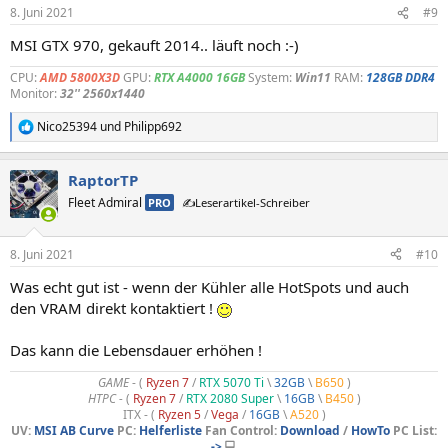
n
8. Juni 2021
#9
e
n
MSI GTX 970, gekauft 2014.. läuft noch :-)
:
CPU:
AMD 5800X3D
GPU:
RTX A4000 16GB
System:
Win11
RAM:
128GB DDR4
Monitor:
32'' 2560x1440
Nico25394
und
Philipp692
R
e
a
RaptorTP
k
t
Fleet Admiral
PRO
✍️Leserartikel-Schreiber
i
o
n
8. Juni 2021
#10
e
n
Was echt gut ist - wenn der Kühler alle HotSpots und auch
:
den VRAM direkt kontaktiert !
Das kann die Lebensdauer erhöhen !
GAME
- (
Ryzen 7
/
RTX 5070 Ti
\
32GB
\
B650
)
HTPC -
(
Ryzen 7
/
RTX 2080 Super
\
16GB
\
B450
)
ITX - (
Ryzen 5
/
Vega
/
16GB
\
A520
)
UV:
MSI AB Curve
PC:
Helferliste
Fan Control:
Download
/
HowTo
PC List:
->
💻