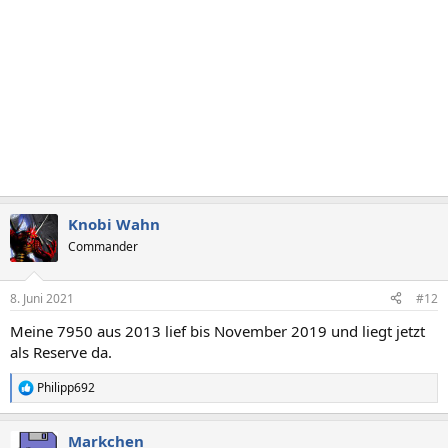
n
:
Knobi Wahn
Commander
8. Juni 2021
#12
Meine 7950 aus 2013 lief bis November 2019 und liegt jetzt
als Reserve da.
Philipp692
R
e
a
Markchen
k