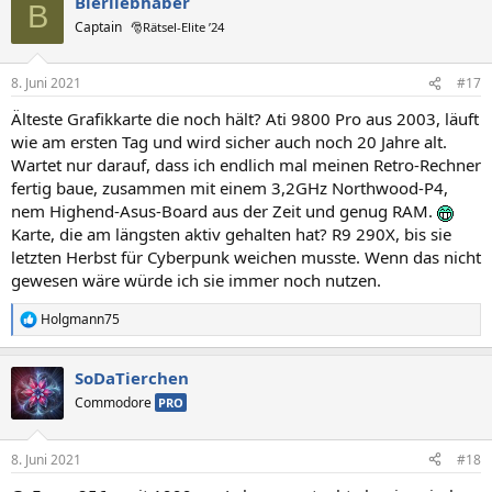
Bierliebhaber
k
B
t
Captain
🎅Rätsel-Elite ’24
i
o
n
8. Juni 2021
#17
e
n
Älteste Grafikkarte die noch hält? Ati 9800 Pro aus 2003, läuft
:
wie am ersten Tag und wird sicher auch noch 20 Jahre alt.
Wartet nur darauf, dass ich endlich mal meinen Retro-Rechner
fertig baue, zusammen mit einem 3,2GHz Northwood-P4,
nem Highend-Asus-Board aus der Zeit und genug RAM.
Karte, die am längsten aktiv gehalten hat? R9 290X, bis sie
letzten Herbst für Cyberpunk weichen musste. Wenn das nicht
gewesen wäre würde ich sie immer noch nutzen.
Holgmann75
R
e
a
SoDaTierchen
k
t
Commodore
PRO
i
o
n
8. Juni 2021
#18
e
n