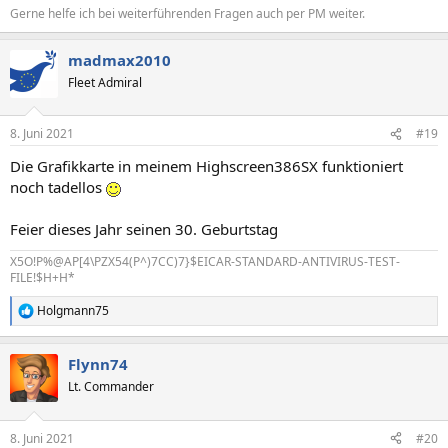
Gerne helfe ich bei weiterführenden Fragen auch per PM weiter.
madmax2010
Fleet Admiral
8. Juni 2021
#19
Die Grafikkarte in meinem Highscreen386SX funktioniert
noch tadellos
Feier dieses Jahr seinen 30. Geburtstag
X5O!P%@AP[4\PZX54(P^)7CC)7}$EICAR-STANDARD-ANTIVIRUS-TEST-
FILE!$H+H*
Holgmann75
R
e
a
Flynn74
k
t
Lt. Commander
i
o
n
8. Juni 2021
#20
e