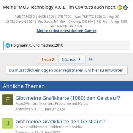
n
Meine "MOS Technology VIC II" im C64 tut's auch noch.
:
AMD 7950X3D | 64GB 6000 | 2TB T700 | Asus TUF RTX 5080 Gaming OC
LG OLED evo G3 55''
|
Mac Studio M4 Max | Synology DS720+ | PS5 Pro | Amiga 1200
mit Terrible Fire 1260
Meine selbst entwickelten Games
Holgmann75
und
madmax2010
R
e
a
Letzte
1 von 2
Nächste
k
t
Du musst dich einloggen oder registrieren, um hier zu antworten.
i
o
n
Ähnliche Themen
e
n
:
Gibt meine Grafikkarte (1080) den Geist auf?
F
FuzeZFG
Grafikkarten: Probleme mit Nvidia
Antworten
15
5. Januar 2024
Gibt meine Grafikkarte den Geist auf ?
J
Jauw
Grafikkarten: Probleme mit Nvidia
Antworten
11
7. Juni 2023