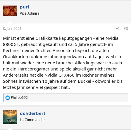
puri
Vice Admiral
8. Juni 2021
#8
Mir ist erst eine Grafikkarte kaputtgegangen - eine Nvidia
8800GT, gebraucht gekauft und ca. 5 Jahre genutzt- im
Rechner meiner Tochter. Ansonsten lege ich die alten
Grafikkarten funktionsfähig irgendwann auf Lager, weil ich
halt mal wieder eine neue brauche. Allerdings war ich auch
nie ein Hardcoregamer und spiele aktuell gar nicht mehr.
Andererseits hat die Nvidia GTX460 im Rechner meines
Sohnes inzwischen 10 Jahre auf dem Buckel - obwohl er bis
letztes Jahr sehr viel gespielt hat..
Philipp692
R
e
a
dohderbert
k
t
Lt. Commander
i
o