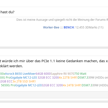
hast du?
Dies ist meine Aussage und spiegelt nicht die Meinung der Forums-
Worker-Bee
::::
BENCH:
12.455 3DMarks (11)​
rt würde ich mir über das PCIe 1.1 keine Gedanken machen, das 
eklärt werden.
00x
Asrock B650 LiveMixer
64GB 6000
Sapphire RX 9070
750 Watt
50G Pro
Gigabyte MC12-LE0
32GB ECC 3200
4x 22TB SHR1
DSM7.3
39W (HDDs on
32GB ECC
3x 2TB SSD SHR1
 5650G Pro
Gigabyte MC12-LE0
32GB ECC 3200
4x 24TB SHR1
DSM7.3
39W (HDDs 