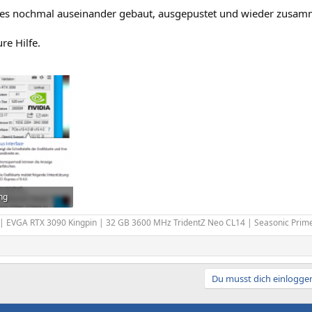
 es nochmal auseinander gebaut, ausgepustet und wieder zusamm
re Hilfe.
ng
rufe: 624
| EVGA RTX 3090 Kingpin | 32 GB 3600 MHz TridentZ Neo CL14 | Seasonic Pri
Du musst dich einloggen