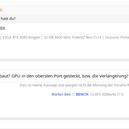
b:
 hast du?
50X
| EVGA RTX 3090 Kingpin | 32 GB 3600 MHz TridentZ Neo CL14 | Seasonic Pri
baut? GPU in den obersten Port gesteckt, bzw. die Verlängerung?
Dies ist meine Aussage und spiegelt nicht die Meinung der Forums-
Worker-Bee
::::
BENCH:
12.455 3DMarks (11)​