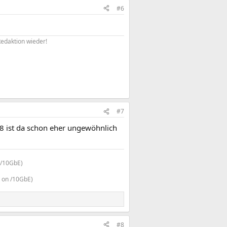
#6
Redaktion wieder!
#7
x8 ist da schon eher ungewöhnlich
/10GbE)
on /10GbE)
#8