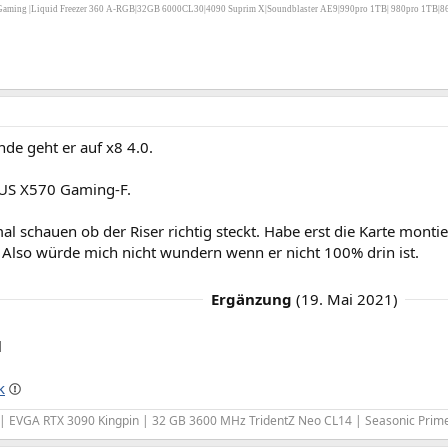
ming |Liquid Freezer 360 A-RGB|32GB 6000CL30|4090 Suprim X|Soundblaster AE9|990pro 1TB| 980pro 1TB|8
de geht er auf x8 4.0.
ASUS X570 Gaming-F.
l schauen ob der Riser richtig steckt. Habe erst die Karte mont
lso würde mich nicht wundern wenn er nicht 100% drin ist.
Ergänzung
(
19. Mai 2021
)
l
k
| EVGA RTX 3090 Kingpin | 32 GB 3600 MHz TridentZ Neo CL14 | Seasonic Pri