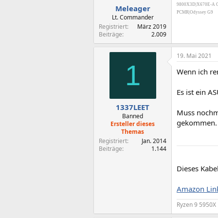
9800X3D|X670E-A Ga
Meleager
PCMR|Odyssey G9
Lt. Commander
Registriert
März 2019
Beiträge
2.009
19. Mai 2021
1
Wenn ich ren
Es ist ein 
1337LEET
Muss nochma
Banned
gekommen. A
Ersteller dieses
Themas
Registriert
Jan. 2014
Beiträge
1.144
Dieses Kabe
Amazon Lin
Ryzen 9 5950X 