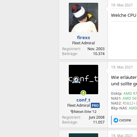
19. Mai 2021
Welche CPU 
firexs
Fleet Admiral
Registriert
Nov. 2003
Beiträge
10.374
19. Mai 2021
Wie erläute
und sollte g
Dsktp:
AMD 97
NAS1:
AMD 56
conf_t
NAS2:
RS822+
Fleet Admiral
PRO
Bkp-NAS:
AMD
🎅Rätsel-Elite ’12
Registriert
Juni 2008
cvzone
R
Beiträge
11.057
e
a
19. Mai 2021
k