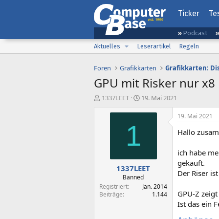
Ticker
Te
Podcast
Aktuelles
Leserartikel
Regeln
Foren
Grafikkarten
Grafikkarten: D
GPU mit Risker nur x8 1
E
E
1337LEET
19. Mai 2021
r
r
s
s
19. Mai 2021
t
t
1
Hallo zusa
e
e
l
l
l
l
ich habe me
e
t
gekauft.
1337LEET
r
a
Der Riser is
m
Banned
Registriert
Jan. 2014
GPU-Z zeigt 
Beiträge
1.144
Ist das ein 