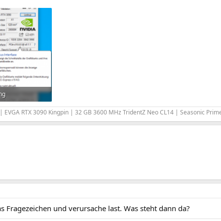
ng
rufe: 748
| EVGA RTX 3090 Kingpin | 32 GB 3600 MHz TridentZ Neo CL14 | Seasonic Pri
as Fragezeichen und verursache last. Was steht dann da?