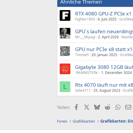
Ähnliche Themen
o
n
e
RTX 4080 GPU-Z PCIe x1
n
Fighter1993
6. Juni 2025
Grafikk
:
GPU´s laufen neuerdings 
Mr___Miyagi
2. April 2026
Mainbo
GPU nur PCIe x8 statt x1
Timme5
20. Januar 2025
Grafikk
Gigabyte 3080 12GB läuft
-RAMMSTEIN-
1. Dezember 2024
Rtx 4070 läuft nur mit x8
L
latte4711
25. August 2023
Grafi
Facebook
X (Twitter)
Bluesky
Reddit
What
Teilen:
Foren
Grafikkarten
Grafikkarten: D