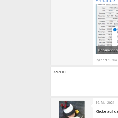
Anhänge
Unbenannt.p
41,2 KB · Auf
Ryzen 9 5950X 
19. Mai 2021
Klicke auf d