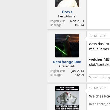
firexs
Fleet Admiral
Registriert
Nov. 2003
Beiträge
10.374
19. Mai 2021
dass das im 
mal auf das 
welches MB? 
Deathangel008
slot/kontakt
Grauer Jedi
Registriert
Jan. 2014
Beiträge
85.409
Signatur wird g
19. Mai 2021
Welches Pci
been there, do