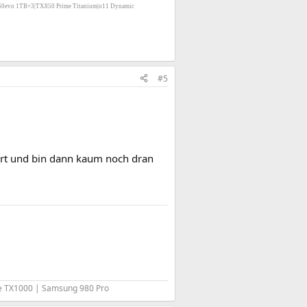
60evo 1TB×3|TX850 Prime Titanium|o11 Dynamic
#5
iert und bin dann kaum noch dran
me TX1000 | Samsung 980 Pro