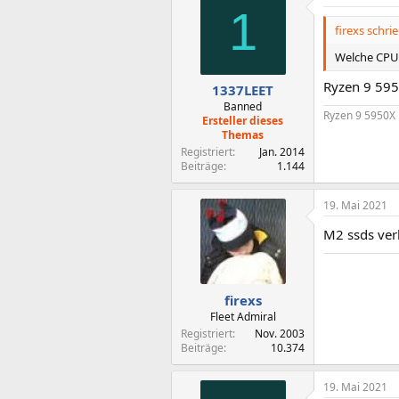
1
t
i
firexs schrie
o
n
Welche CPU
e
n
Ryzen 9 59
1337LEET
:
Banned
Ryzen 9 5950X 
Ersteller dieses
Themas
Registriert
Jan. 2014
Beiträge
1.144
19. Mai 2021
M2 ssds ver
firexs
Fleet Admiral
Registriert
Nov. 2003
Beiträge
10.374
19. Mai 2021