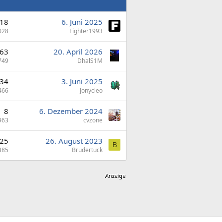
18
6. Juni 2025
028
Fighter1993
63
20. April 2026
749
DhalS1M
34
3. Juni 2025
466
Jonycleo
8
6. Dezember 2024
963
cvzone
25
26. August 2023
B
385
Brudertuck