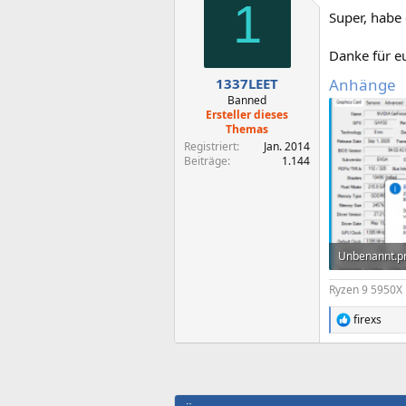
1
Super, habe
Danke für eu
Anhänge
1337LEET
Banned
Ersteller dieses
Themas
Registriert
Jan. 2014
Beiträge
1.144
Unbenannt.p
50,4 KB · Auf
Ryzen 9 5950X 
firexs
R
e
a
k
t
i