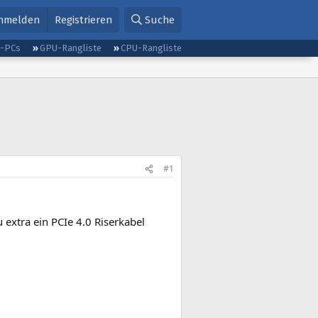
nmelden
Registrieren
Suche
g-PCs
GPU-Rangliste
CPU-Rangliste
#1
extra ein PCIe 4.0 Riserkabel