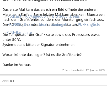
Regeln
Das erste Mal kam das als ich ein Bild öffnete die anderen
Male beim Surfen. Beim letzten Mal kam aber kein Bluescreen
Podcast
RAMageddon
RTX 5000 „Deals“
nach dem Grafikfehler, sondern der Monitor ging einfach aus.
Der PC blieb an, musste ihn selbst neustarten.
RX 9000 „Deals“
Ideale Gaming-PCs
GPU-Rangliste
CPU-Rangliste
Die Temperatur der Grafikkarte sowie des Prozessors etwas
unter 50°C.
Systemdetails bitte der Signatur entnehmen.
Woran könnte das liegen? Ist es die Grafikkarte?
Danke im Voraus
Zuletzt bearbeitet:
17. Januar 2009