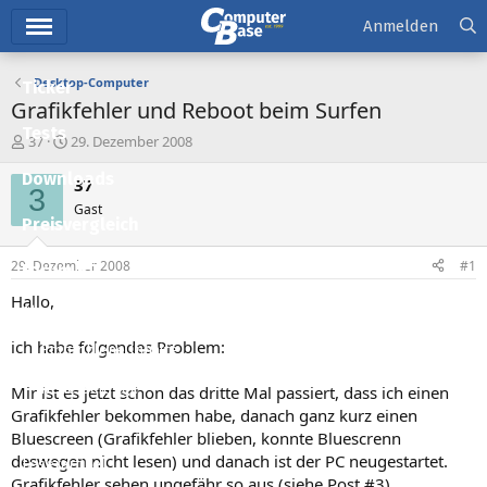
Hauptmenü
Anmelden
Desktop-Computer
Ticker
Grafikfehler und Reboot beim Surfen
Tests
E
E
37
29. Dezember 2008
r
r
Downloads
s
s
37
3
t
t
Gast
e
e
Preisvergleich
l
l
l
l
29. Dezember 2008
#1
Forum
e
t
r
a
Hallo,
Aktuelles
m
ich habe folgendes Problem:
Empfohlene Inhalte
Neue Beiträge
Mir ist es jetzt schon das dritte Mal passiert, dass ich einen
Grafikfehler bekommen habe, danach ganz kurz einen
Neueste Aktivitäten
Bluescreen (Grafikfehler blieben, konnte Bluescrenn
deswegen nicht lesen) und danach ist der PC neugestartet.
Leserartikel
Grafikfehler sehen ungefähr so aus (siehe Post #3).