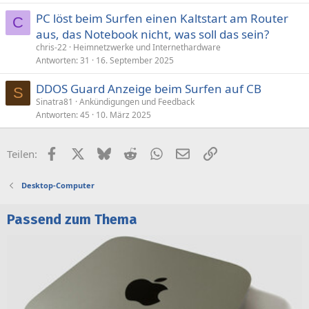
PC löst beim Surfen einen Kaltstart am Router
C
aus, das Notebook nicht, was soll das sein?
chris-22
Heimnetzwerke und Internethardware
Antworten
31
16. September 2025
DDOS Guard Anzeige beim Surfen auf CB
S
Sinatra81
Ankündigungen und Feedback
Antworten
45
10. März 2025
Facebook
X (Twitter)
Bluesky
Reddit
WhatsApp
E-Mail
Link
Teilen:
Desktop-Computer
Passend zum Thema