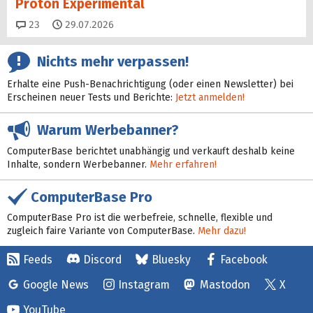
Proton Experimental
Kommentare
23
29.07.2026
Nichts mehr verpassen!
Erhalte eine Push-Benachrichtigung (oder einen Newsletter) bei
Erscheinen neuer Tests und Berichte:
Jetzt anmelden!
Warum Werbebanner?
ComputerBase berichtet unabhängig und verkauft deshalb keine
Inhalte, sondern Werbebanner.
Mehr erfahren!
ComputerBase Pro
ComputerBase Pro ist die werbefreie, schnelle, flexible und
zugleich faire Variante von ComputerBase.
Mehr dazu!
Feeds
Discord
Bluesky
Facebook
Google News
Instagram
Mastodon
X
YouTube