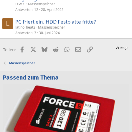
U.W.K.
Massenspeicher
Antworten
12
28. April 2025
PC friert ein. HDD Festplatte fritte?
L
latino_heat2
Massenspeicher
Antworten
3
30. Juni 2024
Facebook
X (Twitter)
Bluesky
Reddit
WhatsApp
E-Mail
Link
Teilen:
Massenspeicher
Passend zum Thema