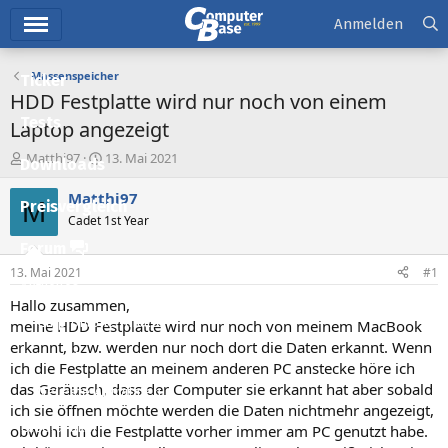
Hauptmenü
Anmelden
Massenspeicher
Ticker
HDD Festplatte wird nur noch von einem
Tests
Laptop angezeigt
E
E
Matthi97
13. Mai 2021
Downloads
r
r
s
s
Matthi97
M
Preisvergleich
t
t
Cadet 1st Year
e
e
l
l
Forum
l
l
13. Mai 2021
#1
e
t
Aktuelles
r
a
Hallo zusammen,
m
Empfohlene Inhalte
meine HDD Festplatte wird nur noch von meinem MacBook
erkannt, bzw. werden nur noch dort die Daten erkannt. Wenn
Neue Beiträge
ich die Festplatte an meinem anderen PC anstecke höre ich
das Geräusch, dass der Computer sie erkannt hat aber sobald
Neueste Aktivitäten
ich sie öffnen möchte werden die Daten nichtmehr angezeigt,
Leserartikel
obwohl ich die Festplatte vorher immer am PC genutzt habe.