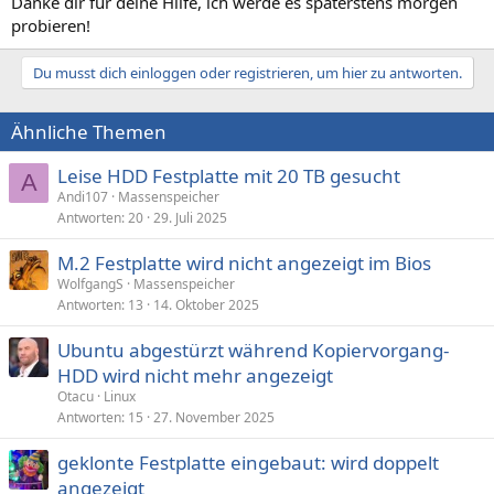
Danke dir für deine Hilfe, ich werde es späterstens morgen
probieren!
Du musst dich einloggen oder registrieren, um hier zu antworten.
Ähnliche Themen
Leise HDD Festplatte mit 20 TB gesucht
A
Andi107
Massenspeicher
Antworten
20
29. Juli 2025
M.2 Festplatte wird nicht angezeigt im Bios
WolfgangS
Massenspeicher
Antworten
13
14. Oktober 2025
Ubuntu abgestürzt während Kopiervorgang-
HDD wird nicht mehr angezeigt
Otacu
Linux
Antworten
15
27. November 2025
geklonte Festplatte eingebaut: wird doppelt
angezeigt