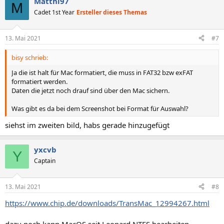
Matthi97
M
Cadet 1st Year
Ersteller dieses Themas
13. Mai 2021
#7
bisy schrieb:
Ja die ist halt für Mac formatiert, die muss in FAT32 bzw exFAT
formatiert werden.
Daten die jetzt noch drauf sind über den Mac sichern.
Was gibt es da bei dem Screenshot bei Format für Auswahl?
siehst im zweiten bild, habs gerade hinzugefügt
yxcvb
Y
Captain
13. Mai 2021
#8
https://www.chip.de/downloads/TransMac_12994267.html
dazu noch kann MacOS seit Leopard NTFS bearbeiten