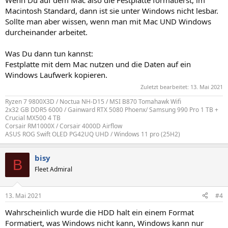
Macintosh Standard, dann ist sie unter Windows nicht lesbar.
Sollte man aber wissen, wenn man mit Mac UND Windows
durcheinander arbeitet.
Was Du dann tun kannst:
Festplatte mit dem Mac nutzen und die Daten auf ein
Windows Laufwerk kopieren.
Zuletzt bearbeitet:
13. Mai 2021
Ryzen 7 9800X3D / Noctua NH-D15 / MSI B870 Tomahawk Wifi
2x32 GB DDR5 6000 / Gainward RTX 5080 Phoenx/ Samsung 990 Pro 1 TB +
Crucial MX500 4 TB
Corsair RM1000X / Corsair 4000D Airflow
ASUS ROG Swift OLED PG42UQ UHD / Windows 11 pro (25H2)
bisy
B
Fleet Admiral
13. Mai 2021
#4
Wahrscheinlich wurde die HDD halt ein einem Format
Formatiert, was Windows nicht kann, Windows kann nur