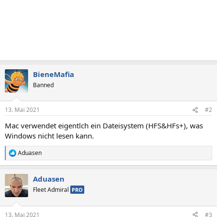
BieneMafia
Banned
13. Mai 2021
#2
Mac verwendet eigentlch ein Dateisystem (HFS&HFs+), was
Windows nicht lesen kann.
Aduasen
R
e
a
Aduasen
k
t
Fleet Admiral
PRO
i
o
n
13. Mai 2021
#3