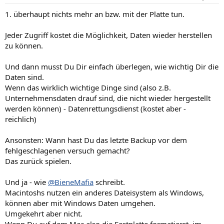
e
n
1. überhaupt nichts mehr an bzw. mit der Platte tun.
:
Jeder Zugriff kostet die Möglichkeit, Daten wieder herstellen
zu können.
Und dann musst Du Dir einfach überlegen, wie wichtig Dir die
Daten sind.
Wenn das wirklich wichtige Dinge sind (also z.B.
Unternehmensdaten drauf sind, die nicht wieder hergestellt
werden können) - Datenrettungsdienst (kostet aber -
reichlich)
Ansonsten: Wann hast Du das letzte Backup vor dem
fehlgeschlagenen versuch gemacht?
Das zurück spielen.
Und ja - wie
@BieneMafia
schreibt.
Macintoshs nutzen ein anderes Dateisystem als Windows,
können aber mit Windows Daten umgehen.
Umgekehrt aber nicht.
Wenn Du auf dem Mac also die Festplatte formatierst, im