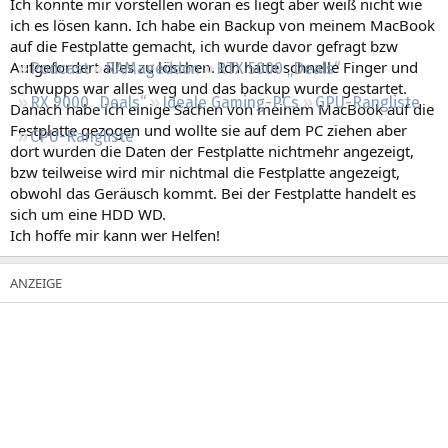
Ich könnte mir vorstellen woran es liegt aber weiß nicht wie
Regeln
ich es lösen kann. Ich habe ein Backup von meinem MacBook
auf die Festplatte gemacht, ich wurde davor gefragt bzw
Aufgefordert alles zu löschen. Ich hatte schnelle Finger und
Podcast
RAMageddon
RTX 5000 „Deals“
schwupps war alles weg und das backup wurde gestartet.
RX 9000 „Deals“
Ideale Gaming-PCs
GPU-Rangliste
Danach habe ich einige Sachen von meinem MacBook auf die
Festplatte gezogen und wollte sie auf dem PC ziehen aber
CPU-Rangliste
dort wurden die Daten der Festplatte nichtmehr angezeigt,
bzw teilweise wird mir nichtmal die Festplatte angezeigt,
obwohl das Geräusch kommt. Bei der Festplatte handelt es
sich um eine HDD WD.
Ich hoffe mir kann wer Helfen!