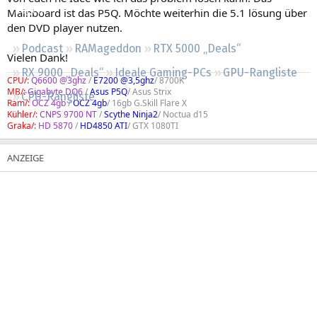
Regeln
Mainboard ist das P5Q. Möchte weiterhin die 5.1 lösung über
den DVD player nutzen.
Podcast
RAMageddon
RTX 5000 „Deals“
Vielen Dank!
RX 9000 „Deals“
Ideale Gaming-PCs
GPU-Rangliste
CPU/:
Q6600 @3ghz
/
E7200 @3,5ghz
/ 8700K
MB/:
Gigabyte DQ6
/
Asus P5Q
/ Asus Strix
CPU-Rangliste
Ram/:
OCZ 4gb
/
OCZ 4gb
/ 16gb G.Skill Flare X
Kühler/:
CNPS 9700 NT
/
Scythe Ninja2
/ Noctua d15
Graka/:
HD 5870
/
HD4850 ATI
/ GTX 1080TI