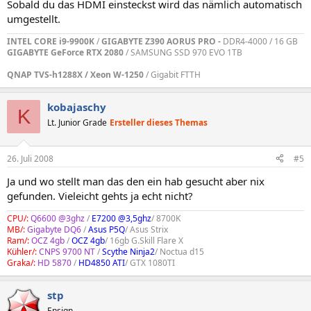
Sobald du das HDMI einsteckst wird das nämlich automatisch
umgestellt.
INTEL CORE i9-9900K
/
GIGABYTE Z390 AORUS PRO -
DDR4-4000 / 16 GB
GIGABYTE GeForce RTX 2080
/ SAMSUNG SSD 970 EVO 1TB
QNAP TVS-h1288X / Xeon W-1250
/ Gigabit FTTH
kobajaschy
K
Lt. Junior Grade
Ersteller dieses Themas
26. Juli 2008
#5
Ja und wo stellt man das den ein hab gesucht aber nix
gefunden. Vieleicht gehts ja echt nicht?
CPU/:
Q6600 @3ghz
/
E7200 @3,5ghz
/ 8700K
MB/:
Gigabyte DQ6
/
Asus P5Q
/ Asus Strix
Ram/:
OCZ 4gb
/
OCZ 4gb
/ 16gb G.Skill Flare X
Kühler/:
CNPS 9700 NT
/
Scythe Ninja2
/ Noctua d15
Graka/:
HD 5870
/
HD4850 ATI
/ GTX 1080TI
stp
Ensign