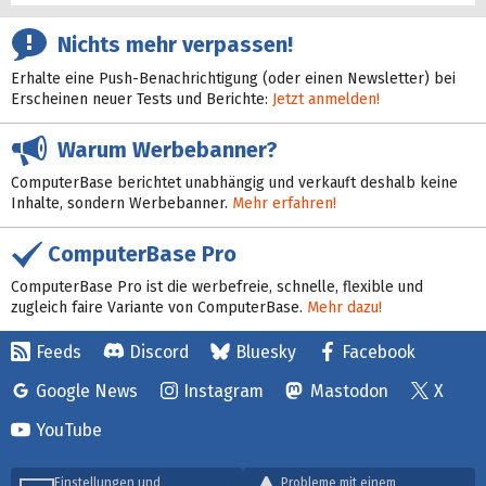
Nichts mehr verpassen!
Erhalte eine Push-Benachrichtigung (oder einen Newsletter) bei
Erscheinen neuer Tests und Berichte:
Jetzt anmelden!
Warum Werbebanner?
ComputerBase berichtet unabhängig und verkauft deshalb keine
Inhalte, sondern Werbebanner.
Mehr erfahren!
ComputerBase Pro
ComputerBase Pro ist die werbefreie, schnelle, flexible und
zugleich faire Variante von ComputerBase.
Mehr dazu!
Feeds
Discord
Bluesky
Facebook
Google News
Instagram
Mastodon
X
YouTube
Einstellungen und
Probleme mit einem