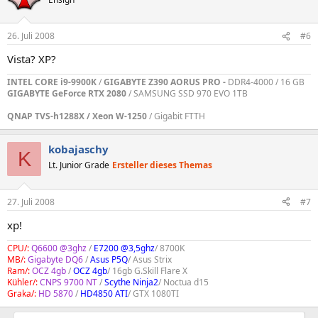
26. Juli 2008
#6
Vista? XP?
INTEL CORE i9-9900K
/
GIGABYTE Z390 AORUS PRO -
DDR4-4000 / 16 GB
GIGABYTE GeForce RTX 2080
/ SAMSUNG SSD 970 EVO 1TB
QNAP TVS-h1288X / Xeon W-1250
/ Gigabit FTTH
kobajaschy
K
Lt. Junior Grade
Ersteller dieses Themas
27. Juli 2008
#7
xp!
CPU/:
Q6600 @3ghz
/
E7200 @3,5ghz
/ 8700K
MB/:
Gigabyte DQ6
/
Asus P5Q
/ Asus Strix
Ram/:
OCZ 4gb
/
OCZ 4gb
/ 16gb G.Skill Flare X
Kühler/:
CNPS 9700 NT
/
Scythe Ninja2
/ Noctua d15
Graka/:
HD 5870
/
HD4850 ATI
/ GTX 1080TI