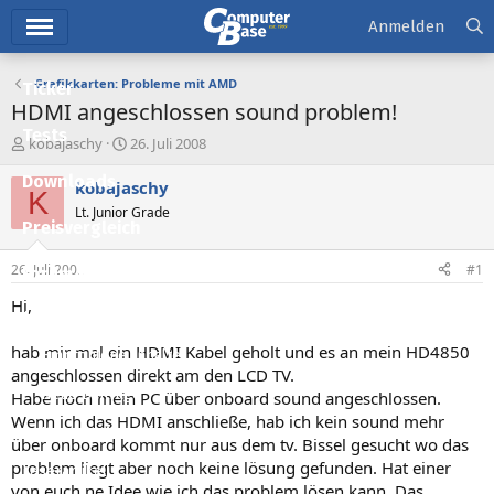
Hauptmenü
Anmelden
Grafikkarten: Probleme mit AMD
Ticker
HDMI angeschlossen sound problem!
Tests
E
E
kobajaschy
26. Juli 2008
r
r
Downloads
s
s
kobajaschy
K
t
t
Lt. Junior Grade
e
e
Preisvergleich
l
l
l
l
26. Juli 2008
#1
Forum
e
t
r
a
Hi,
Aktuelles
m
hab mir mal ein HDMI Kabel geholt und es an mein HD4850
Empfohlene Inhalte
angeschlossen direkt am den LCD TV.
Neue Beiträge
Habe noch mein PC über onboard sound angeschlossen.
Wenn ich das HDMI anschließe, hab ich kein sound mehr
Neueste Aktivitäten
über onboard kommt nur aus dem tv. Bissel gesucht wo das
problem liegt aber noch keine lösung gefunden. Hat einer
Leserartikel
von euch ne Idee wie ich das problem lösen kann. Das