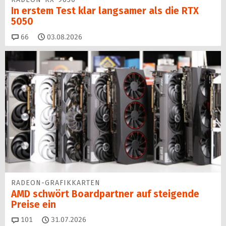
In erstem Test klar langsamer als die RTX
5050
Kommentare
66
03.08.2026
RADEON-GRAFIKKARTEN
AMD schwört Boardpartner auf steigende
Preise ein
Kommentare
101
31.07.2026