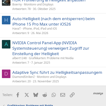
Boerny
Monitore und Displays
Antworten
78
30. Oktober 2025
Auto-Helligkeit (nach dem entsperren) beim
H
iPhone 15 Pro Max unter iOS26
HavaT
iPhone, iPod, iPad und iOS
Antworten
9
26. Mai 2026
NVIDIA Control Panel-App (NVIDIA
A
Systemsteuerung) verweigert Zugriff zur
Einstellung der Helligkeit
albert1248
Grafikkarten: Probleme mit Nvidia
Antworten
7
7. Januar 2025
Adaptive Sync führt zu Helligkeitsanpassungem
D
DiamondStrikerZ
Monitore und Displays
Antworten
20
23. November 2025
Facebook
X (Twitter)
Bluesky
Reddit
WhatsApp
E-Mail
Link
Teilen:
Grafikkarten: Probleme mit Nvidia