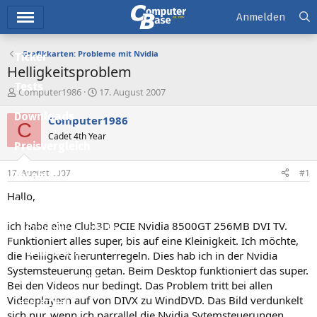
Hauptmenü
Anmelden
Grafikkarten: Probleme mit Nvidia
Ticker
Helligkeitsproblem
Tests
E
E
Computer1986
17. August 2007
r
r
Downloads
s
s
Computer1986
C
t
t
Cadet 4th Year
e
e
Preisvergleich
l
l
l
l
17. August 2007
#1
Forum
e
t
r
a
Hallo,
Aktuelles
m
ich habe eine Club3D PCIE Nvidia 8500GT 256MB DVI TV.
Empfohlene Inhalte
Funktioniert alles super, bis auf eine Kleinigkeit. Ich möchte,
Neue Beiträge
die Helligkeit herunterregeln. Dies hab ich in der Nvidia
Systemsteuerung getan. Beim Desktop funktioniert das super.
Neueste Aktivitäten
Bei den Videos nur bedingt. Das Problem tritt bei allen
Videoplayern auf von DIVX zu WindDVD. Das Bild verdunkelt
Leserartikel
sich nur, wenn ich parrallel die Nvidia Sytemsteuerungen