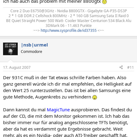
ich hab auch das problem mit meiner 8800gtx
Core 2 Duo E6750@3GHz - Nvidia 8800GTX - Gigabyte GA-P35-DS3P
2 * 1 GB DDR 2 Cellshock 800MHz - 2 * 160 GB Samsung Sata II Raid 0
BE Quiet Straight Power 500 Watt- Cooler Master Centurion 534 Black Alu
3DMark 06 - 11.463 Punkte
~~>
http://www.sysprofile.de/id37355
<~~​
|nsb|urmel
Commodore
17. August 2007
#11
Der 931C muß in der Tat etwas schrille Farben haben. Also
ganz generell würde ich dir mal empfehlen, die Helligkeit auf
den Wert 25 runterzustellen. Das ist bei allen Samsungs eine
gute Methode, Augenkrebs zu verhindern
Dann kannst du mal
MagicTune
ausprobieren. Das findest du
auf der CD, die mit dem Monitor gekommen ist. Ich hab das
bisher immer nur für analog angeschlossene TFTs benötigt,
aber da hat es verdammt gute Ergebnisse gebracht. Weit
mehr, als es ein Nvidia- oder auch ATI-Treiber geschafft hat.