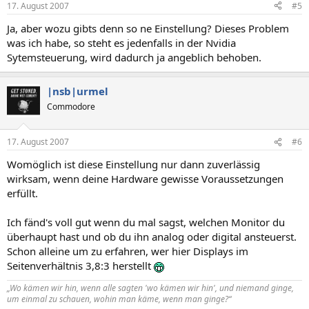
17. August 2007
#5
Ja, aber wozu gibts denn so ne Einstellung? Dieses Problem
was ich habe, so steht es jedenfalls in der Nvidia
Sytemsteuerung, wird dadurch ja angeblich behoben.
|nsb|urmel
Commodore
17. August 2007
#6
Womöglich ist diese Einstellung nur dann zuverlässig
wirksam, wenn deine Hardware gewisse Voraussetzungen
erfüllt.
Ich fänd's voll gut wenn du mal sagst, welchen Monitor du
überhaupt hast und ob du ihn analog oder digital ansteuerst.
Schon alleine um zu erfahren, wer hier Displays im
Seitenverhältnis 3,8:3 herstellt
„Wo kämen wir hin, wenn alle sagten 'wo kämen wir hin', und niemand ginge,
um einmal zu schauen, wohin man käme, wenn man ginge?“