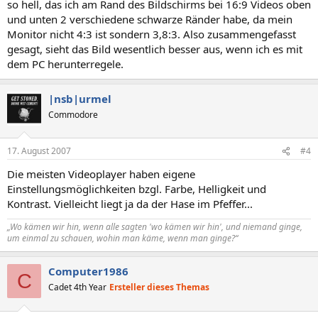
so hell, das ich am Rand des Bildschirms bei 16:9 Videos oben
und unten 2 verschiedene schwarze Ränder habe, da mein
Monitor nicht 4:3 ist sondern 3,8:3. Also zusammengefasst
gesagt, sieht das Bild wesentlich besser aus, wenn ich es mit
dem PC herunterregele.
|nsb|urmel
Commodore
17. August 2007
#4
Die meisten Videoplayer haben eigene
Einstellungsmöglichkeiten bzgl. Farbe, Helligkeit und
Kontrast. Vielleicht liegt ja da der Hase im Pfeffer...
„Wo kämen wir hin, wenn alle sagten 'wo kämen wir hin', und niemand ginge,
um einmal zu schauen, wohin man käme, wenn man ginge?“
Computer1986
C
Cadet 4th Year
Ersteller dieses Themas