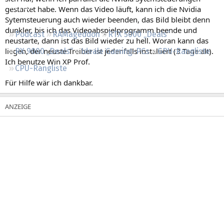
Regeln
gestartet habe. Wenn das Video läuft, kann ich die Nvidia
Sytemsteuerung auch wieder beenden, das Bild bleibt denn
dunkler, bis ich das Videoabspielprogramm beende und
Podcast
RAMageddon
RTX 5000 „Deals“
neustarte, dann ist das Bild wieder zu hell. Woran kann das
liegen, der neuste Treiber ist jedenfalls instaliiert (3 Tage alt).
RX 9000 „Deals“
Ideale Gaming-PCs
GPU-Rangliste
Ich benutze Win XP Prof.
CPU-Rangliste
Für Hilfe wär ich dankbar.