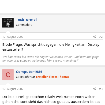
|nsb|urmel
Commodore
17. August 2007
#2
Blöde Frage: Was spricht dagegen, die Helligkeit am Display
einzustellen?
„Wo kämen wir hin, wenn alle sagten 'wo kämen wir hin', und niemand ginge,
um einmal zu schauen, wohin man käme, wenn man ginge?“
Computer1986
C
Cadet 4th Year
Ersteller dieses Themas
17. August 2007
#3
Da ist die Helligkeit schon relativ weit runter. Noch weiter
geht nicht, sont sieht das nicht so gut aus, ausserdem ist das