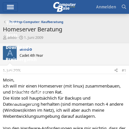
Hauptmenü
Anmelden
Desktop-Computer: Kaufberatung
Ticker
Homeserver Beratung
Tests
E
E
allido
1. Juni 2009
r
r
Downloads
s
s
allido
A
t
t
Cadet 4th Year
e
e
Preisvergleich
l
l
l
l
1. Juni 2009
#1
Forum
e
t
r
a
Moin,
Aktuelles
m
ich will mir einen Homeserver (mit linux) zusammenbauen,
und bräuchte dafür euren Rat.
Empfohlene Inhalte
Die Kiste soll hauptsächlich für Backups und
Neue Beiträge
Datenauslagerung herhalten (sind momentan noch 4 andere
(Windows)kisten im Netz), ich will aber auch meine
Neueste Aktivitäten
Webentwicklungsumgebung darauf auslagern.
Leserartikel
Von den Hardware-Anforderungen wäre mir wichtig, dass der