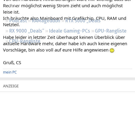
Regeln
Rechner möglichst wenig Strom zieht und auch möglichst
leise ist.
Ich bräuchte also Mainboard mit Grafikchip, CPU, RAM und
Podcast
RAMageddon
RTX 5000 „Deals“
Netzteil.
RX 9000 „Deals“
Ideale Gaming-PCs
GPU-Rangliste
Habe leider in letzter Zeit überhaupt keinen Überblick über
CPU-Rangliste
aktuelle Hardware mehr, daher habe ich auch keine eigenen
Vorschläge, bin also voll auf eure Hilfe angewiesen
Gruß, CS
mein PC