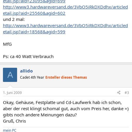
etail.jsp?aid=23095&agid=699
http://www3.hardwareversand.de/3VbO5iRkDXDdhx/articled
etail.jsp?aid=25560&agid=602
und 2 mal:
http://www3.hardwareversand.de/3VbO5iRkDXDdhx/articled
etail.jsp?aid=18568&agid=599
MfG
Ps: ca 40 Watt Verbrauch
allido
A
Cadet 4th Year
Ersteller dieses Themas
1. Juni 2009
#3
Okay, Gehäuse, Festplatte und Cd-Laufwerk hab ich schon,
aber der rest klingt schomal gut, auch vom Preis her, danke =)
gibts noch andere Meinungen dazu?
Gruß, Chris
mein PC