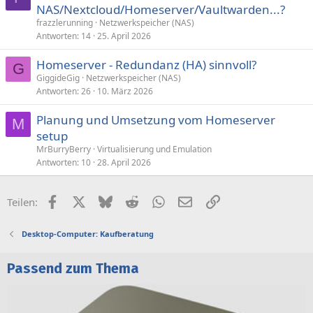
NAS/Nextcloud/Homeserver/Vaultwarden...?
frazzlerunning
Netzwerkspeicher (NAS)
Antworten
14
25. April 2026
Homeserver - Redundanz (HA) sinnvoll?
G
GiggideGig
Netzwerkspeicher (NAS)
Antworten
26
10. März 2026
Planung und Umsetzung vom Homeserver
M
setup
MrBurryBerry
Virtualisierung und Emulation
Antworten
10
28. April 2026
Facebook
X (Twitter)
Bluesky
Reddit
WhatsApp
E-Mail
Link
Teilen:
Desktop-Computer: Kaufberatung
Passend zum Thema