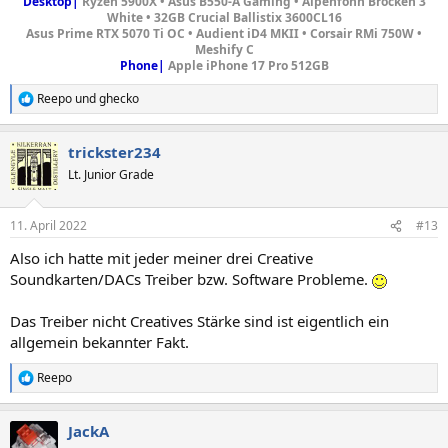
Desktop|
Ryzen 5900X • Asus B550-A Gaming • Alpenföhn Brocken 3
White • 32GB Crucial Ballistix 3600CL16
Asus Prime RTX 5070 Ti OC
•
Audient iD4
MKII • Corsair RMi 750W •
Meshify C
Phone|
Apple iPhone 17 Pro 512GB
Reepo
und
ghecko
R
e
a
trickster234
k
t
Lt. Junior Grade
i
o
n
11. April 2022
#13
e
n
Also ich hatte mit jeder meiner drei Creative
:
Soundkarten/DACs Treiber bzw. Software Probleme.
Das Treiber nicht Creatives Stärke sind ist eigentlich ein
allgemein bekannter Fakt.
Reepo
R
e
a
JackA
k