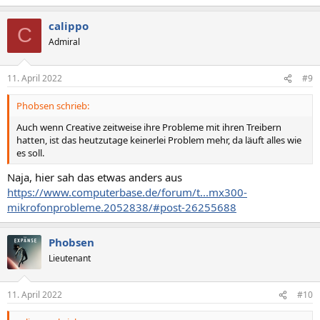
calippo
C
Admiral
11. April 2022
#9
Phobsen schrieb:
Auch wenn Creative zeitweise ihre Probleme mit ihren Treibern
hatten, ist das heutzutage keinerlei Problem mehr, da läuft alles wie
es soll.
Naja, hier sah das etwas anders aus
https://www.computerbase.de/forum/t...mx300-
mikrofonprobleme.2052838/#post-26255688
Phobsen
Lieutenant
11. April 2022
#10