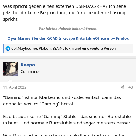
Was spricht gegen einen externen USB-DAC/KHV? Ich sehe
jetzt bei dir keine Begründung, die für eine interne Lösung
spricht.
Wir hätten Habeck haben können.
OpenMarine
Blender
KiCAD
Inkscape
Krita
LibreOffice
mpv
Firefox
Col.Maybourne
,
Plobori
,
BrAiNsToRm
und eine weitere Person
R
e
a
Reepo
k
t
Commander
i
o
n
11. April 2022
#3
e
n
"Gaming" ist nur Marketing und kostet einfach dann das
:
doppelte, weil es "Gaming" heisst.
Es gibt auch keine "Gaming" Stühle - das sind nur Bürostühle
in bunt. Und normale Bürostühle sind sogar meistens besser.
Was Du suchst ist eine stinknormale Soundkarte mit guter