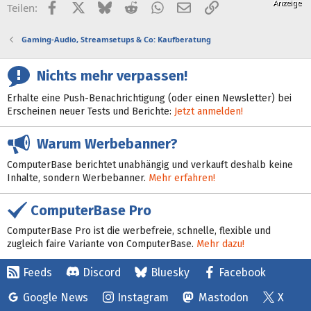
Facebook
X (Twitter)
Bluesky
Reddit
WhatsApp
E-Mail
Link
Teilen:
Gaming-Audio, Streamsetups & Co: Kaufberatung
Nichts mehr verpassen!
Erhalte eine Push-Benachrichtigung (oder einen Newsletter) bei
Erscheinen neuer Tests und Berichte:
Jetzt anmelden!
Warum Werbebanner?
ComputerBase berichtet unabhängig und verkauft deshalb keine
Inhalte, sondern Werbebanner.
Mehr erfahren!
ComputerBase Pro
ComputerBase Pro ist die werbefreie, schnelle, flexible und
zugleich faire Variante von ComputerBase.
Mehr dazu!
Feeds
Discord
Bluesky
Facebook
Google News
Instagram
Mastodon
X