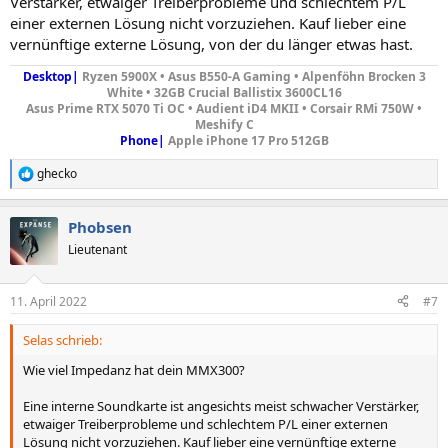
Verstärker, etwaiger Treiberprobleme und schlechtem P/L
einer externen Lösung nicht vorzuziehen. Kauf lieber eine
vernünftige externe Lösung, von der du länger etwas hast.
Desktop|
Ryzen 5900X • Asus B550-A Gaming • Alpenföhn Brocken 3
White • 32GB Crucial Ballistix 3600CL16
Asus Prime RTX 5070 Ti OC
•
Audient iD4
MKII • Corsair RMi 750W •
Meshify C
Phone|
Apple iPhone 17 Pro 512GB
ghecko
R
e
a
Phobsen
k
t
Lieutenant
i
o
n
11. April 2022
#7
e
n
Selas schrieb:
:
Wie viel Impedanz hat dein MMX300?
Eine interne Soundkarte ist angesichts meist schwacher Verstärker,
etwaiger Treiberprobleme und schlechtem P/L einer externen
Lösung nicht vorzuziehen. Kauf lieber eine vernünftige externe