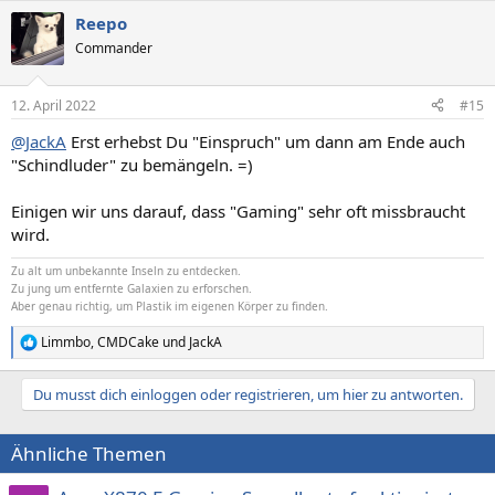
a
Reepo
k
t
Commander
i
o
n
12. April 2022
#15
e
n
@JackA
Erst erhebst Du "Einspruch" um dann am Ende auch
:
"Schindluder" zu bemängeln. =)
Einigen wir uns darauf, dass "Gaming" sehr oft missbraucht
wird.
Zu alt um unbekannte Inseln zu entdecken.
Zu jung um entfernte Galaxien zu erforschen.
Aber genau richtig, um Plastik im eigenen Körper zu finden.
Limmbo
,
CMDCake
und
JackA
R
e
a
Du musst dich einloggen oder registrieren, um hier zu antworten.
k
t
i
Ähnliche Themen
o
n
e