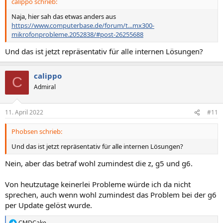
calippo schrieb:
Naja, hier sah das etwas anders aus
https://www.computerbase.de/forum/t...mx300-
mikrofonprobleme.2052838/#post-26255688
Und das ist jetzt repräsentativ für alle internen Lösungen?
calippo
C
Admiral
11. April 2022
#11
Phobsen schrieb:
Und das ist jetzt repräsentativ für alle internen Lösungen?
Nein, aber das betraf wohl zumindest die z, g5 und g6.
Von heutzutage keinerlei Probleme würde ich da nicht
sprechen, auch wenn wohl zumindest das Problem bei der g6
per Update gelöst wurde.
CMDCake