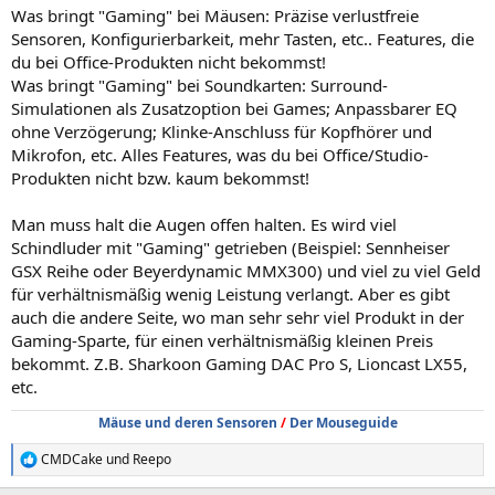
Was bringt "Gaming" bei Mäusen: Präzise verlustfreie
Sensoren, Konfigurierbarkeit, mehr Tasten, etc.. Features, die
du bei Office-Produkten nicht bekommst!
Was bringt "Gaming" bei Soundkarten: Surround-
Simulationen als Zusatzoption bei Games; Anpassbarer EQ
ohne Verzögerung; Klinke-Anschluss für Kopfhörer und
Mikrofon, etc. Alles Features, was du bei Office/Studio-
Produkten nicht bzw. kaum bekommst!
Man muss halt die Augen offen halten. Es wird viel
Schindluder mit "Gaming" getrieben (Beispiel: Sennheiser
GSX Reihe oder Beyerdynamic MMX300) und viel zu viel Geld
für verhältnismäßig wenig Leistung verlangt. Aber es gibt
auch die andere Seite, wo man sehr sehr viel Produkt in der
Gaming-Sparte, für einen verhältnismäßig kleinen Preis
bekommt. Z.B. Sharkoon Gaming DAC Pro S, Lioncast LX55,
etc.
Mäuse und deren Sensoren
/
Der Mouseguide
CMDCake
und
Reepo
R
e