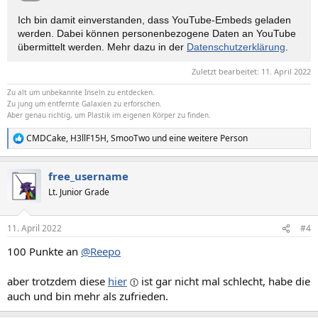
Ich bin damit einverstanden, dass YouTube-Embeds geladen
werden. Dabei können personen­bezogene Daten an YouTube
übermittelt werden. Mehr dazu in der
Datenschutzerklärung
.
Zuletzt bearbeitet:
11. April 2022
Zu alt um unbekannte Inseln zu entdecken.
Zu jung um entfernte Galaxien zu erforschen.
Aber genau richtig, um Plastik im eigenen Körper zu finden.
CMDCake
,
H3llF15H
,
SmooTwo
und eine weitere Person
R
e
a
free_username
k
t
Lt. Junior Grade
i
o
n
11. April 2022
#4
e
n
100 Punkte an
@Reepo
:
aber trotzdem diese
hier
ist gar nicht mal schlecht, habe die
auch und bin mehr als zufrieden.