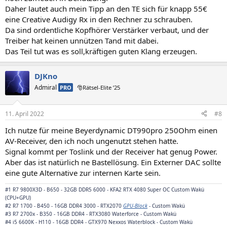
Daher lautet auch mein Tipp an den TE sich für knapp 55€
eine Creative Audigy Rx in den Rechner zu schrauben.
Da sind ordentliche Kopfhörer Verstärker verbaut, und der
Treiber hat keinen unnützen Tand mit dabei.
Das Teil tut was es soll,kräftigen guten Klang erzeugen.
DJKno
Admiral
PRO
🎅Rätsel-Elite ’25
11. April 2022
#8
Ich nutze für meine Beyerdynamic DT990pro 250Ohm einen
AV-Receiver, den ich noch ungenutzt stehen hatte.
Signal kommt per Toslink und der Receiver hat genug Power.
Aber das ist natürlich ne Bastellösung. Ein Externer DAC sollte
eine gute Alternative zur internen Karte sein.
#1 R7 9800X3D - B650 - 32GB DDR5 6000 - KFA2 RTX 4080 Super OC Custom Wakü
(CPU+GPU)
#2 R7 1700 - B450 - 16GB DDR4 3000 - RTX2070
GPU-Block
- Custom Wakü
#3 R7 2700x - B350 - 16GB DDR4 - RTX3080 Waterforce - Custom Wakü
#4 i5 6600K - H110 - 16GB DDR4 -
GTX970 Nexxos Waterblock
- Custom Wakü