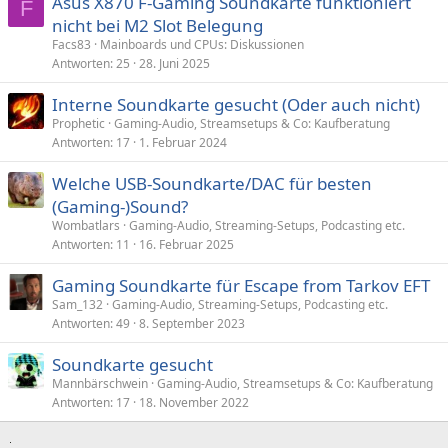
Asus X870 F-Gaming Soundkarte funktioniert
F
n
nicht bei M2 Slot Belegung
:
Facs83
Mainboards und CPUs: Diskussionen
Antworten
25
28. Juni 2025
Interne Soundkarte gesucht (Oder auch nicht)
Prophetic
Gaming-Audio, Streamsetups & Co: Kaufberatung
Antworten
17
1. Februar 2024
Welche USB-Soundkarte/DAC für besten
(Gaming-)Sound?
Wombatlars
Gaming-Audio, Streaming-Setups, Podcasting etc.
Antworten
11
16. Februar 2025
Gaming Soundkarte für Escape from Tarkov EFT
Sam_132
Gaming-Audio, Streaming-Setups, Podcasting etc.
Antworten
49
8. September 2023
Soundkarte gesucht
Mannbärschwein
Gaming-Audio, Streamsetups & Co: Kaufberatung
Antworten
17
18. November 2022