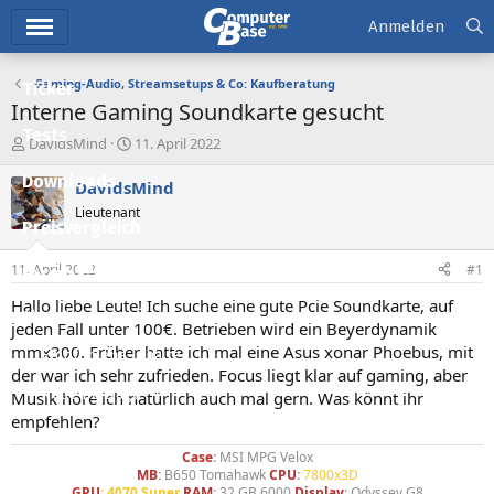
Hauptmenü
Anmelden
Gaming-Audio, Streamsetups & Co: Kaufberatung
Ticker
Interne Gaming Soundkarte gesucht
Tests
E
E
DavidsMind
11. April 2022
r
r
Downloads
s
s
DavidsMind
t
t
Lieutenant
e
e
Preisvergleich
l
l
l
l
11. April 2022
#1
Forum
e
t
r
a
Hallo liebe Leute! Ich suche eine gute Pcie Soundkarte, auf
Aktuelles
m
jeden Fall unter 100€. Betrieben wird ein Beyerdynamik
mmx300. Früher hatte ich mal eine Asus xonar Phoebus, mit
Empfohlene Inhalte
der war ich sehr zufrieden. Focus liegt klar auf gaming, aber
Neue Beiträge
Musik höre ich natürlich auch mal gern. Was könnt ihr
empfehlen?
Neueste Aktivitäten
Case
:
MSI MPG Velox
Leserartikel
MB
:
B650 Tomahawk
CPU
:
7800x3D
GPU
: 4070 Super
RAM
:
32 GB 6000
Display
: Odyssey G8​