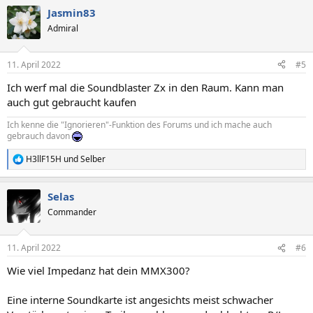
Jasmin83
Admiral
11. April 2022
#5
Ich werf mal die Soundblaster Zx in den Raum. Kann man
auch gut gebraucht kaufen
Ich kenne die "Ignorieren"-Funktion des Forums und ich mache auch
gebrauch davon
H3llF15H
und
Selber
R
e
a
Selas
k
t
Commander
i
o
n
11. April 2022
#6
e
n
Wie viel Impedanz hat dein MMX300?
:
Eine interne Soundkarte ist angesichts meist schwacher