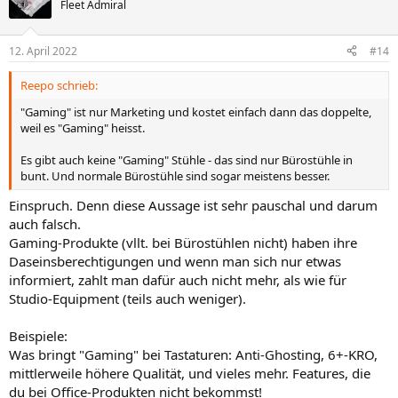
t
Fleet Admiral
i
o
n
12. April 2022
#14
e
n
Reepo schrieb:
:
"Gaming" ist nur Marketing und kostet einfach dann das doppelte,
weil es "Gaming" heisst.
Es gibt auch keine "Gaming" Stühle - das sind nur Bürostühle in
bunt. Und normale Bürostühle sind sogar meistens besser.
Einspruch. Denn diese Aussage ist sehr pauschal und darum
auch falsch.
Gaming-Produkte (vllt. bei Bürostühlen nicht) haben ihre
Daseinsberechtigungen und wenn man sich nur etwas
informiert, zahlt man dafür auch nicht mehr, als wie für
Studio-Equipment (teils auch weniger).
Beispiele:
Was bringt "Gaming" bei Tastaturen: Anti-Ghosting, 6+-KRO,
mittlerweile höhere Qualität, und vieles mehr. Features, die
du bei Office-Produkten nicht bekommst!