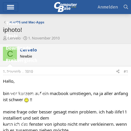
Hauptmenü
Anmelden
macOS und Mac-Apps
Ticker
iphoto!
Tests
E
E
Cervelo
1. November 2010
r
r
Downloads
s
s
Cervelo
C
t
t
Newbie
e
e
Preisvergleich
l
l
l
l
1. November 2010
#1
Forum
e
t
r
a
Hallo,
Aktuelles
m
bin vor kurzem auf ein macbook umstiegen, na ja aller anfang
Empfohlene Inhalte
ist schwer
!!
Neue Beiträge
meine frage oder besser gesagt mein problem. ich hab ilife11
Neueste Aktivitäten
installiert und seit dem
kann ich das fenster von iphoto nicht mehr verkleinern. wenn
Leserartikel
ich es zusammen ziehen möchte