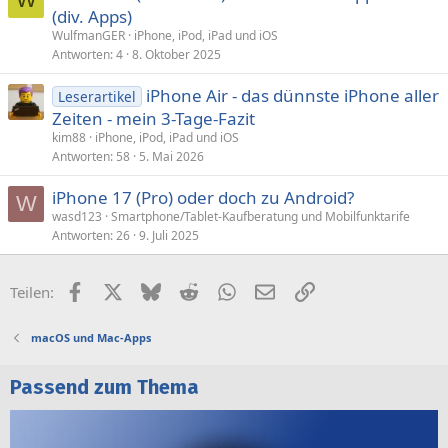
(div. Apps)
WulfmanGER
iPhone, iPod, iPad und iOS
Antworten
4
8. Oktober 2025
iPhone Air - das dünnste iPhone aller
Leserartikel
Zeiten - mein 3-Tage-Fazit
kim88
iPhone, iPod, iPad und iOS
Antworten
58
5. Mai 2026
iPhone 17 (Pro) oder doch zu Android?
W
wasd123
Smartphone/Tablet-Kaufberatung und Mobilfunktarife
Antworten
26
9. Juli 2025
Facebook
X (Twitter)
Bluesky
Reddit
WhatsApp
E-Mail
Link
Teilen:
macOS und Mac-Apps
Passend zum Thema