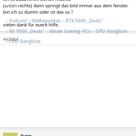
Regeln
(unten rechts) dann springt das bild immer aus dem fenster.
bin ich zu dumm oder ist das so ?
Podcast
RAMageddon
RTX 5000 „Deals“
vielen dank für euere hilfe.
RX 9000 „Deals“
Ideale Gaming-PCs
GPU-Rangliste
CPU-Rangliste
Sven