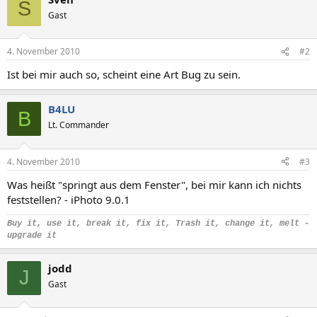
S
Gast
4. November 2010
#2
Ist bei mir auch so, scheint eine Art Bug zu sein.
B4LU
B
Lt. Commander
4. November 2010
#3
Was heißt "springt aus dem Fenster", bei mir kann ich nichts
feststellen? - iPhoto 9.0.1
Buy it, use it, break it, fix it, Trash it, change it, melt -
upgrade it
jodd
J
Gast