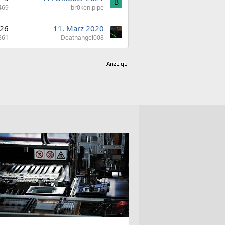
B
469
br0ken.pipe
26
11. März 2020
861
Deathangel008