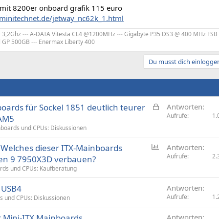
mit 8200er onboard grafik 115 euro
minitechnet.de/jetway_nc62k_1.html
@ 3,2Ghz
---
A-DATA Vitesta CL4 @1200MHz
---
Gigabyte P35 DS3 @ 400 MHz FSB
al GP 500GB
---
Enermax Liberty 400
Du musst dich einloggen
G
oards für Sockel 1851 deutlich teurer
Antworten
e
Aufrufe
1.
 AM5
s
boards und CPUs: Diskussionen
p
U
 Welches dieser ITX-Mainboards
e
Antworten
m
Aufrufe
2.
r
yzen 9 7950X3D verbauen?
f
r
rds und CPUs: Kaufberatung
r
t
t USB4
a
Antworten
Aufrufe
1.
g
s und CPUs: Diskussionen
e
ür Mini-ITX Mainboards
Antworten