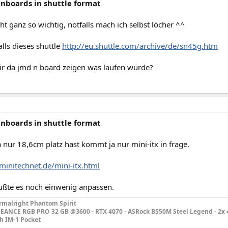
inboards in shuttle format
icht ganz so wichtig, notfalls mach ich selbst löcher ^^
alls dieses shuttle
http://eu.shuttle.com/archive/de/sn45g.htm
ir da jmd n board zeigen was laufen würde?
inboards in shuttle format
a nur 18,6cm platz hast kommt ja nur mini-itx in frage.
minitechnet.de/mini-itx.html
ußte es noch einwenig anpassen.
rmalright Phantom Spirit
GEANCE RGB PRO 32 GB @3600 - RTX 4070 - ASRock B550M Steel Legend - 2x 
ch IM-1 Pocket