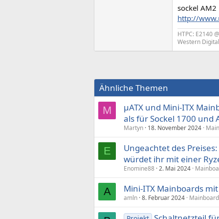
sockel AM2 
http://www.
HTPC: E2140 
Western Digit
Ähnliche Themen
µATX und Mini-ITX Mainb
M
als für Sockel 1700 und
Martyn
18. November 2024
Main
Ungeachtet des Preises:
E
würdet ihr mit einer R
Enomine88
2. Mai 2024
Mainboa
Mini-ITX Mainboards mi
A
amln
8. Februar 2024
Mainboard
Schaltnetzteil f
Projekt