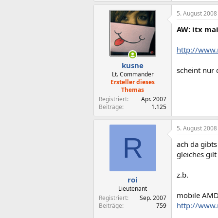
5. August 2008
AW: itx ma
http://www.
kusne
scheint nur 
Lt. Commander
Ersteller dieses
Themas
Registriert
Apr. 2007
Beiträge
1.125
5. August 2008
R
ach da gibts
gleiches gilt 
z.b.
roi
Lieutenant
mobile AMD
Registriert
Sep. 2007
http://www.
Beiträge
759