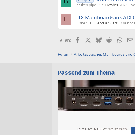
B
br0ken.pipe
17. Oktober 2021
Ne
ITX Mainboards ins ATX
E
Elsner
17. Februar 2020
Mainboa
Facebook
X (Twitter)
Bluesky
Reddit
What
Teilen:
Foren
Arbeitsspeicher, Mainboards und
Passend zum Thema