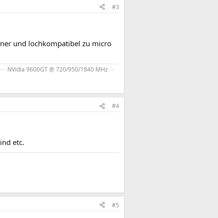
#3
leiner und lochkompatibel zu micro
---
NVidia 9600GT @ 720/950/1840 MHz
---
#4
nd etc.
#5