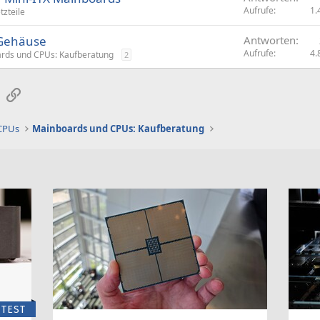
Aufrufe
1.
tzteile
 Gehäuse
Antworten
Aufrufe
4.
rds und CPUs: Kaufberatung
2
sApp
E-Mail
Link
 CPUs
Mainboards und CPUs: Kaufberatung
TEST