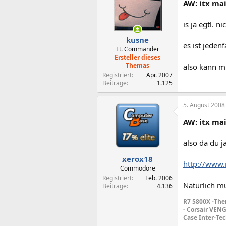
AW: itx ma
is ja egtl. n
kusne
es ist jedenf
Lt. Commander
Ersteller dieses
Themas
also kann m
Registriert
Apr. 2007
Beiträge
1.125
5. August 2008
AW: itx ma
also da du j
xerox18
http://www.
Commodore
Registriert
Feb. 2006
Natürlich m
Beiträge
4.136
R7 5800X -The
- Corsair VEN
Case
Inter-Te