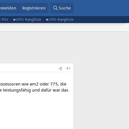
nmelden
Registrieren
Suche
g-PCs
GPU-Rangliste
CPU-Rangliste
#1
prozessoren wie am2 oder 775, die
ade leistungsfähig und dafür war das