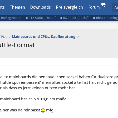
sts
Themen
Downloads
Preisvergleich
Forum
A
RAMageddon
RTX 5000 „Deals“
RX 9000 „Deals“
Ideale Gamin
 CPUs
Mainboards und CPUs: Kaufberatung
ttle-Format
he itx mainboards die nen tauglichen sockel haben für dualcore 
shuttle xpc reinpassen? mein altes sockel a teil ist halt nicht ger
r als dass es jetzt keinen nutzen mehr hat
l mainboard hat 25,5 x 18,6 cm maße
a einer was da reinpasst
mfg