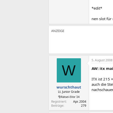
*edit*
nen slot für
5. August 2008
W
AW: itx ma
ITX ist 215 
auch die St
wurschthaut
nachschauen 
Lt. Junior Grade
🎅Rätsel-Elite ’24
Registriert
Apr. 2004
Beiträge
279