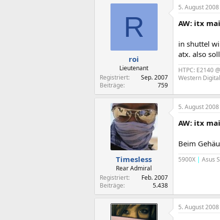
5. August 2008
R
AW: itx ma
in shuttel w
atx. also so
roi
Lieutenant
HTPC: E2140 
Registriert
Sep. 2007
Western Digit
Beiträge
759
5. August 2008
AW: itx ma
Beim Gehäus
Timesless
5900X
|
Asus S
Rear Admiral
Registriert
Feb. 2007
Beiträge
5.438
5. August 2008