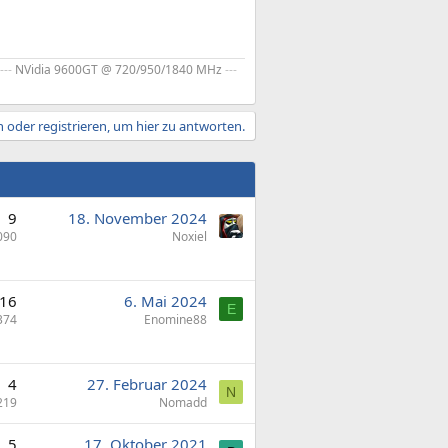
---
NVidia 9600GT @ 720/950/1840 MHz
---
 oder registrieren, um hier zu antworten.
9
18. November 2024
090
Noxiel
16
6. Mai 2024
E
374
Enomine88
4
27. Februar 2024
N
219
Nomadd
5
17. Oktober 2021