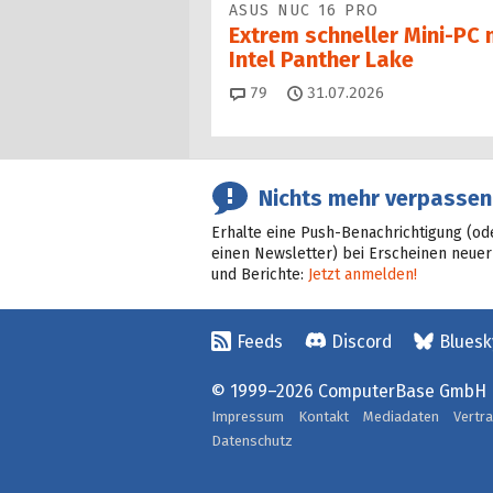
ASUS NUC 16 PRO
Extrem schneller Mini-PC 
Intel Panther Lake
Kommentare
79
31.07.2026
Nichts mehr verpassen
Erhalte eine Push-Benachrichtigung (od
einen Newsletter) bei Erscheinen neuer
und Berichte:
Jetzt anmelden!
Feeds
Discord
Bluesk
© 1999–2026 ComputerBase GmbH
Impressum
Kontakt
Mediadaten
Vertr
Datenschutz