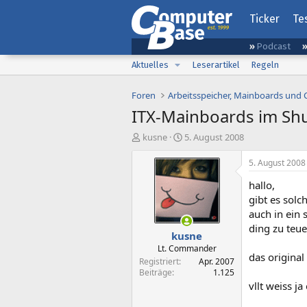
Ticker
Te
Podcast
Aktuelles
Leserartikel
Regeln
Foren
Arbeitsspeicher, Mainboards und
ITX-Mainboards im Shu
E
E
kusne
5. August 2008
r
r
s
s
5. August 2008
t
t
hallo,
e
e
l
l
gibt es solc
l
l
auch in ein 
e
t
ding zu teue
kusne
r
a
m
Lt. Commander
das origina
Registriert
Apr. 2007
Beiträge
1.125
vllt weiss j