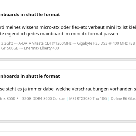
inboards in shuttle format
ird meines wissens micro-atx oder flex-atx verbaut mini itx ist k
llte eigendlich jedes mainboard im mini itx format passen
@ 3,2Ghz
---
A-DATA Vitesta CL4 @1200MHz
---
Gigabyte P35 DS3 @ 400 MHz FSB
al GP 500GB
---
Enermax Liberty 400
inboards in shuttle format
e steht es ja immer dabei welche Verschraubungen vorhanden si
trix B550-F
|
32GB DDR4-3600 Corsair
|
MSI RTX3080 Trio 10G
|
Define R6 Glas