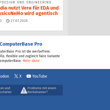
PDESIGN UND ENGINEERING
dia nutzt Vera für EDA und
ysicsNeMo wird agentisch
Kommentare
3
27.07.2026
ComputerBase Pro
terBase Pro ist die werbefreie,
lle, flexible und zugleich faire Variante
ComputerBase.
Mehr dazu!
todon
X
YouTube
gen und
Probleme mit einem
schalter
Werbebanner?