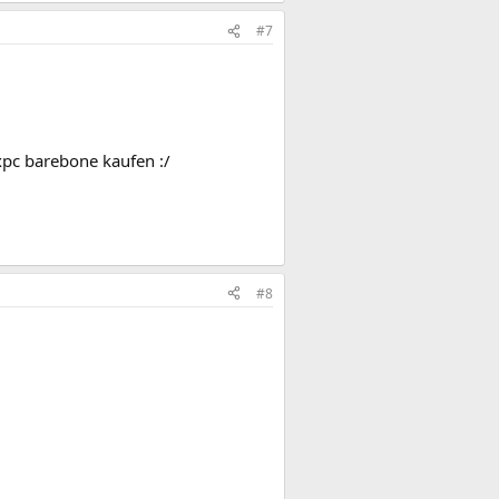
#7
xpc barebone kaufen :/
#8