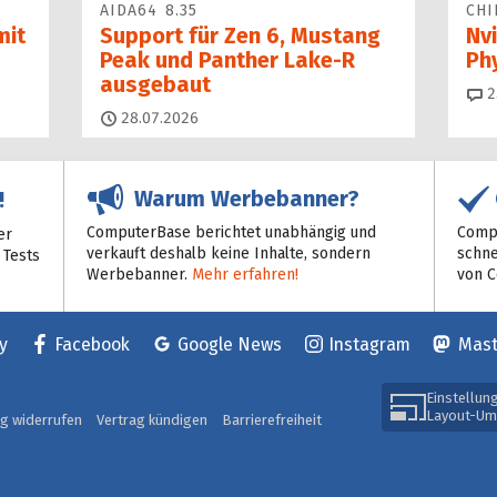
AIDA64 8.35
CHI
mit
Support für Zen 6, Mustang
Nvi
Peak und Panther Lake-R
Ph
ausgebaut
2
28.07.2026
Warum Werbebanner?
!
ComputerBase berichtet unabhängig und
Compu
er
verkauft deshalb keine Inhalte, sondern
schne
 Tests
Werbebanner.
Mehr erfahren!
von 
y
Facebook
Google News
Instagram
Mas
Einstellun
Layout-Um
ag widerrufen
Vertrag kündigen
Barrierefreiheit