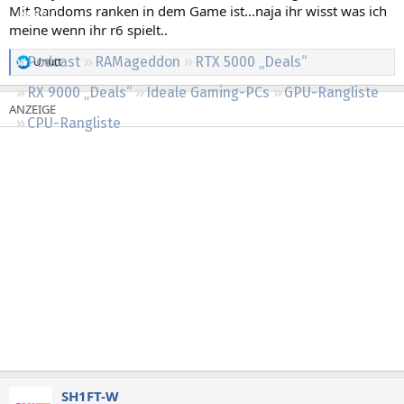
Mit Randoms ranken in dem Game ist...naja ihr wisst was ich
Regeln
meine wenn ihr r6 spielt..
Podcast
RAMageddon
RTX 5000 „Deals“
Unutt
R
e
RX 9000 „Deals“
Ideale Gaming-PCs
GPU-Rangliste
a
k
CPU-Rangliste
t
i
o
n
e
n
:
SH1FT-W