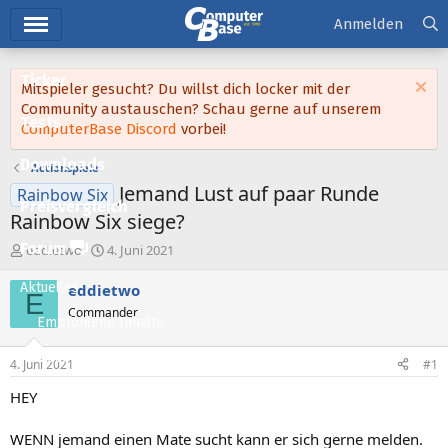
Hauptmenü
Anmelden
Ticker
Mitspieler gesucht? Du willst dich locker mit der
Community austauschen? Schau gerne auf unserem
Tests
ComputerBase Discord
vorbei!
Downloads
Actionspiele
Jemand Lust auf paar Runde
Rainbow Six
Preisvergleich
Rainbow Six siege?
Forum
E
E
eddietwo
4. Juni 2021
r
r
s
s
Aktuelles
eddietwo
E
t
t
Commander
e
e
Empfohlene Inhalte
l
l
l
l
Neue Beiträge
4. Juni 2021
#1
e
t
Neueste Aktivitäten
r
a
HEY
m
Leserartikel
WENN jemand einen Mate sucht kann er sich gerne melden.