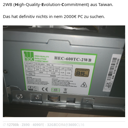
:
2WB (
H
igh-Quality-
E
volution-
C
ommitment) aus Taiwan.
Das hat definitiv nichts in nem 2000€ PC zu suchen.
i7-
12700k
-
Z690
-
4090
FE
-
32GB
DDR4
@
3600
CL16