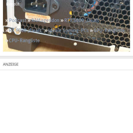
Regeln
Podcast
RAMageddon
RTX 5000 „Deals“
RX 9000 „Deals“
Ideale Gaming-PCs
GPU-Rangliste
CPU-Rangliste