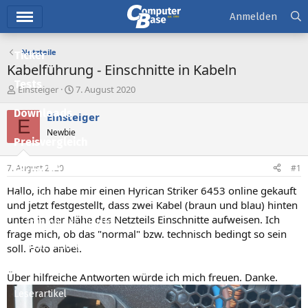
Hauptmenü
Anmelden
Netzteile
Ticker
Kabelführung - Einschnitte in Kabeln
Tests
E
E
Einsteiger
7. August 2020
r
r
Downloads
s
s
Einsteiger
E
t
t
Newbie
e
e
Preisvergleich
l
l
l
l
7. August 2020
#1
Forum
e
t
r
a
Hallo, ich habe mir einen Hyrican Striker 6453 online gekauft
Aktuelles
m
und jetzt festgestellt, dass zwei Kabel (braun und blau) hinten
unten in der Nähe des Netzteils Einschnitte aufweisen. Ich
Empfohlene Inhalte
frage mich, ob das "normal" bzw. technisch bedingt so sein
Neue Beiträge
soll. Foto anbei.
Neueste Aktivitäten
Über hilfreiche Antworten würde ich mich freuen. Danke.
Leserartikel