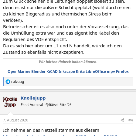
Zum Glück scheinen die Leitungen doppelt isoliert zu sein,
denn es ist nur die äußere Schicht geplatzt (wohl durch einen
zu kleinen Biegeradius und thermischen Stress beim
verlöten).
Betriebssicher ist es also noch unter der Voraussetzung, das
die Umhüllung extra war und das eigentliche Kabel den
Regularien des VDE entspricht.
Da es sich hier aber um L1 und N handelt, würde ich den
Zustand so ebenfalls nicht akzeptieren.
Wir hätten Habeck haben können.
OpenMarine
Blender
KiCAD
Inkscape
Krita
LibreOffice
mpv
Firefox
rolvaag
R
e
a
KnolleJupp
k
t
Fleet Admiral
🎅Rätsel-Elite ’25
i
o
n
7. August 2020
#4
e
n
Ich nehme an das Netzteil stammt aus diesem
: