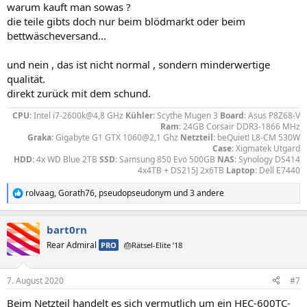
warum kauft man sowas ?
die teile gibts doch nur beim blödmarkt oder beim
bettwäscheversand...
und nein , das ist nicht normal , sondern minderwertige
qualität.
direkt zurück mit dem schund.
CPU
: Intel i7-2600k@4,8 GHz
Kühler
: Scythe Mugen 3
Board
: Asus P8Z68-V
Ram
: 24GB Corsair DDR3-1866 MHz
Graka
: Gigabyte G1 GTX 1060@2,1 Ghz
Netzteil
: beQuiet! L8-CM 530W
Case
: Xigmatek Utgard
HDD
: 4x WD Blue 2TB
SSD
: Samsung 850 Evo 500GB
NAS
: Synology DS414
4x4TB + DS215J 2x6TB
Laptop
: Dell E7440​
rolvaag
,
Gorath76
,
pseudopseudonym
und 3 andere
R
e
a
bart0rn
k
t
Rear Admiral
PRO
🎂Rätsel-Elite ’18
i
o
n
7. August 2020
#7
e
n
Beim Netzteil handelt es sich vermutlich um ein HEC-600TC-