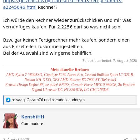
https://geizhals.de/hyrican-striker-6453-red-pck06453-
a2245646.html
Rechner?
Ich würde den Rechner wieder zurückschicken und mir was
vernünftiges
kaufen. Für 2.225€ darf so was nicht sein!
Bzw. gar keinen Fertigrechner mehr kaufen, sondern einen
aus Einzelteilen zusammengestellten.
Bei der Auswahl sind wir gerne behilflich.
Zuletzt bearbeitet:
7. August 2020
Mein aktueller Rechner:
AMD Ryzen 7 5800X3D, Gigabyte X570 Aorus Pro, Crucial Ballistix Sport LT 32GB,
Noctua NH-D15S, XFX AMD Radeon RX 7900 XT (Referenz)
Fractal Design Define R6, be quiet! BN283, Corsair Force MP510 960GB,
2x
Western
Digital Ultrastar DC HC320 8TB
,
LG GH24NSD6
rolvaag
,
Gorath76
und
pseudopseudonym
R
e
a
KenshiHH
k
t
Commodore
i
o
n
7. August 2020
#5