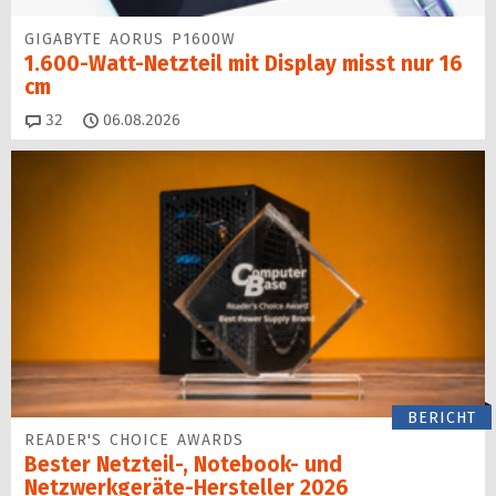
GIGABYTE AORUS P1600W
1.600-Watt-Netzteil mit Display misst nur 16
cm
Kommentare
32
06.08.2026
BERICHT
READER'S CHOICE AWARDS
Bester Netzteil-, Notebook- und
Netzwerkgeräte-Hersteller 2026