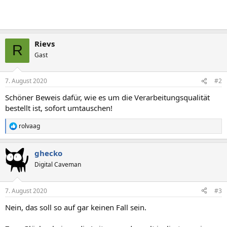
Rievs
R
Gast
7. August 2020
#2
Schöner Beweis dafür, wie es um die Verarbeitungsqualität
bestellt ist, sofort umtauschen!
rolvaag
R
e
a
ghecko
k
t
Digital Caveman
i
o
n
7. August 2020
#3
e
n
Nein, das soll so auf gar keinen Fall sein.
: