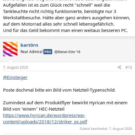
Aufgefallen ist es zum Glück recht "schnell" weil die
Tankleuchte nicht richtig funktionierte, benötigte nur 3
Werkstattbesuche. Hätte aber ganz anders ausgehen können,
auf dem Motorrad alles sehr schnell lebensgefährlich.
Und für das Geld bekommt man einen weitaus besseren PC.
bart0rn
Rear Admiral
PRO
🎂Rätsel-Elite ’18
7. August 2020
#13
@Einsteiger
Poste dochmal bitte ein Bild vom Netzteil-Typenschild.
Zumindest auf dem Produktflyer bewirbt Hyrican mit einem
Bild von "einem" HEC-Netzteil
https://www.hyrican.de/wordpress/wp-
content/uploads/2018/12/striker_pc.pdf
Zuletzt bearbeitet:
7. August 2020