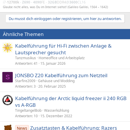
i7-
12700k
-
Z690
-
4090
FE
-
32GB
DDR4
@
3600
CL16
Glaube nicht alles, was Du im Internet siehst! (Galileo Galilei, 1564 – 1642)
Du musst dich einloggen oder registrieren, um hier zu antworten.
Ähnliche Themen
Kabelführung für Hi-Fi zwischen Anlage &
Lautsprecher gesucht
Tanzmusikus
Homeoffice und Arbeitsplatz
Antworten
41
15. Januar 2026
JONSBO Z20 Kabelführung zum Netzteil
S
Starfire2009
Gehäuse und Modding
Antworten
3
20. Februar 2025
Kabelführung der Arctic liquid freezer ii 240 RGB
vs A-RGB
TingeltangelBob
Wasserkühlung
Antworten
10
15. Dezember 2022
Zusatztasten & Kabelführung: Razers
News