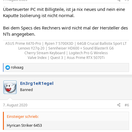
e
n
Überteuerter PC mit Billigteile, ist ja nix neues und nein eine
:
Kaputte Isolierung ist nicht normal.
Bei dem Specs des Rechners wird nicht mal der Hersteller des
NTs angegeben.
ASUS Prime X470-Pro | Ryzen 7 5700X3D | 64GB Crucial Ballistix Sport LT
Lenovo Y27q-20 | Sennheiser HD600 + Sound BlasterX G6
Cherry Stream Keyboard | Logitech Pro G Wireless
Valve Index | Quest 3 | Asus Prime RTX 5070Ti​
rolvaag
R
e
a
En3rg1eR1egel
k
t
Banned
i
o
n
7. August 2020
#6
e
n
Einsteiger schrieb:
:
Hyrican Striker 6453