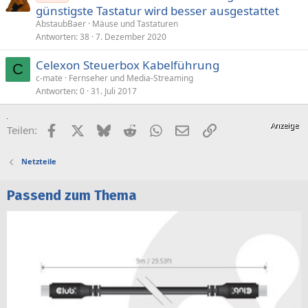
günstigste Tastatur wird besser ausgestattet
AbstaubBaer
Mäuse und Tastaturen
Antworten
38
7. Dezember 2020
Celexon Steuerbox Kabelführung
C
c-mate
Fernseher und Media-Streaming
Antworten
0
31. Juli 2017
Facebook
X (Twitter)
Bluesky
Reddit
WhatsApp
E-Mail
Link
Teilen:
Netzteile
Passend zum Thema