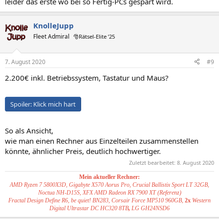
leider das erste wo bei so Fertig-PCs gespart wird.
KnolleJupp
Fleet Admiral
🎅Rätsel-Elite ’25
7. August 2020
#9
2.200€ inkl. Betriebssystem, Tastatur und Maus?
Spoiler:
Klick mich hart
So als Ansicht,
wie man einen Rechner aus Einzelteilen zusammenstellen
könnte, ähnlicher Preis, deutlich hochwertiger.
Zuletzt bearbeitet:
8. August 2020
Mein aktueller Rechner:
AMD Ryzen 7 5800X3D, Gigabyte X570 Aorus Pro, Crucial Ballistix Sport LT 32GB,
Noctua NH-D15S, XFX AMD Radeon RX 7900 XT (Referenz)
Fractal Design Define R6, be quiet! BN283, Corsair Force MP510 960GB,
2x
Western
Digital Ultrastar DC HC320 8TB
,
LG GH24NSD6