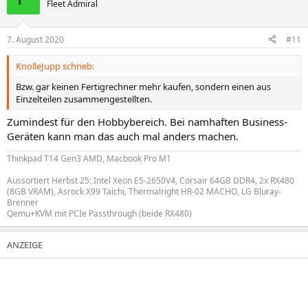
Fleet Admiral
7. August 2020
#11
KnolleJupp schrieb:
Bzw. gar keinen Fertigrechner mehr kaufen, sondern einen aus
Einzelteilen zusammengestellten.
Zumindest für den Hobbybereich. Bei namhaften Business-
Geräten kann man das auch mal anders machen.
Thinkpad T14 Gen3 AMD, Macbook Pro M1
Aussortiert Herbst 25: Intel Xeon E5-2650V4, Corsair 64GB DDR4, 2x RX480
(8GB VRAM), Asrock X99 Taichi, Thermalright HR-02 MACHO, LG Bluray-
Brenner
Qemu+KVM mit PCIe Passthrough (beide RX480)