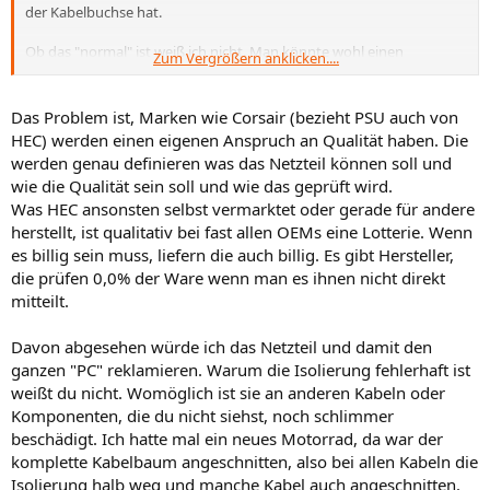
der Kabelbuchse hat.
Ob das "normal" ist weiß ich nicht. Man könnte wohl einen
Zum Vergrößern anklicken....
Schrumpfschlauch nehmen, hat man hier wohl nicht gemacht. Wie
Cordesh schreibt, ist es an sich auch kein großes Problem. Aber der
gesamte Rechner ist nicht so besonders...
Das Problem ist, Marken wie Corsair (bezieht PSU auch von
HEC) werden einen eigenen Anspruch an Qualität haben. Die
werden genau definieren was das Netzteil können soll und
wie die Qualität sein soll und wie das geprüft wird.
Was HEC ansonsten selbst vermarktet oder gerade für andere
herstellt, ist qualitativ bei fast allen OEMs eine Lotterie. Wenn
es billig sein muss, liefern die auch billig. Es gibt Hersteller,
die prüfen 0,0% der Ware wenn man es ihnen nicht direkt
mitteilt.
Davon abgesehen würde ich das Netzteil und damit den
ganzen "PC" reklamieren. Warum die Isolierung fehlerhaft ist
weißt du nicht. Womöglich ist sie an anderen Kabeln oder
Komponenten, die du nicht siehst, noch schlimmer
beschädigt. Ich hatte mal ein neues Motorrad, da war der
komplette Kabelbaum angeschnitten, also bei allen Kabeln die
Isolierung halb weg und manche Kabel auch angeschnitten.