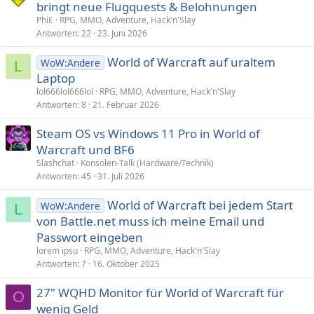
bringt neue Flugquests & Belohnungen
PhiE
RPG, MMO, Adventure, Hack'n'Slay
Antworten
22
23. Juni 2026
World of Warcraft auf uraltem
WoW:Andere
L
Laptop
lol666lol666lol
RPG, MMO, Adventure, Hack'n'Slay
Antworten
8
21. Februar 2026
Steam OS vs Windows 11 Pro in World of
Warcraft und BF6
Slashchat
Konsolen-Talk (Hardware/Technik)
Antworten
45
31. Juli 2026
World of Warcraft bei jedem Start
WoW:Andere
L
von Battle.net muss ich meine Email und
Passwort eingeben
lorem ipsu
RPG, MMO, Adventure, Hack'n'Slay
Antworten
7
16. Oktober 2025
27" WQHD Monitor für World of Warcraft für
O
wenig Geld