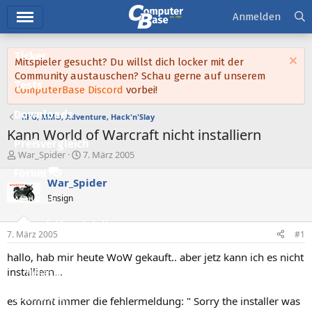
Hauptmenü
Anmelden
Ticker
Mitspieler gesucht? Du willst dich locker mit der
Community austauschen? Schau gerne auf unserem
Tests
ComputerBase Discord
vorbei!
Downloads
RPG, MMO, Adventure, Hack'n'Slay
Kann World of Warcraft nicht installiern
Preisvergleich
E
E
War_Spider
7. März 2005
r
r
Forum
s
s
War_Spider
t
t
Ensign
Aktuelles
e
e
l
l
Empfohlene Inhalte
l
l
7. März 2005
#1
e
t
Neue Beiträge
r
a
hallo, hab mir heute WoW gekauft.. aber jetz kann ich es nicht
m
installiern...
Neueste Aktivitäten
Leserartikel
es kommt immer die fehlermeldung: " Sorry the installer was