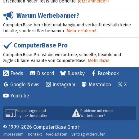
Erscheinen neuer Tests und Berichte:
Jetzt anmelden!
Warum Werbebanner?
ComputerBase berichtet unabhängig und verkauft deshalb keine
Inhalte, sondern Werbebanner.
Mehr erfahren!
ComputerBase Pro
ComputerBase Pro ist die werbefreie, schnelle, flexible und
zugleich faire Variante von ComputerBase.
Mehr dazu!
Feeds
Discord
Bluesky
Facebook
Google News
Instagram
Mastodon
X
YouTube
Einstellungen und
Probleme mit einem
Layout-Umschalter
Werbebanner?
© 1999–2026 ComputerBase GmbH
Impressum
Kontakt
Mediadaten
Vertrag widerrufen