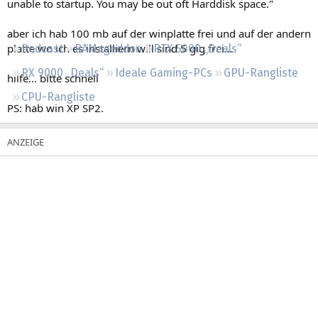
unable to startup. You may be out oft Harddisk space."
Regeln
aber ich hab 100 mb auf der winplatte frei und auf der andern
platte wo ich es installiern will sind 5 gig frei...
Podcast
RAMageddon
RTX 5000 „Deals“
RX 9000 „Deals“
Ideale Gaming-PCs
GPU-Rangliste
hilfe... bitte schnell
CPU-Rangliste
PS: hab win XP SP2.