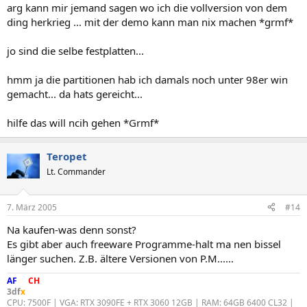
arg kann mir jemand sagen wo ich die vollversion von dem
ding herkrieg ... mit der demo kann man nix machen *grmf*
jo sind die selbe festplatten...
hmm ja die partitionen hab ich damals noch unter 98er win
gemacht... da hats gereicht...
hilfe das will ncih gehen *Grmf*
Teropet
Lt. Commander
7. März 2005
#14
Na kaufen-was denn sonst?
Es gibt aber auch freeware Programme-halt ma nen bissel
länger suchen. Z.B. ältere Versionen von P.M......
AF
DF
CH
3df
x
CPU: 7500F | VGA: RTX 3090FE + RTX 3060 12GB | RAM: 64GB 6400 CL32 |