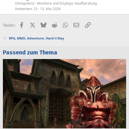
Omnipotenz
Monitore und Displays: Kaufberatung
Antworten
23
13. Mai 2026
Facebook
X (Twitter)
Bluesky
Reddit
WhatsApp
E-Mail
Link
Teilen:
RPG, MMO, Adventure, Hack'n'Slay
Passend zum Thema