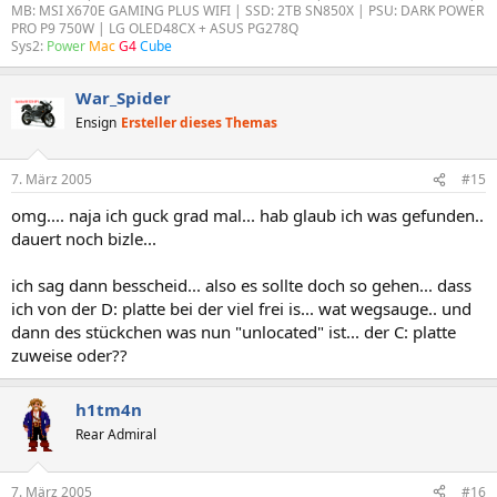
MB: MSI X670E GAMING PLUS WIFI | SSD: 2TB SN850X | PSU: DARK POWER
PRO P9 750W | LG OLED48CX + ASUS PG278Q
Sys2:
Power
Mac
G4
Cube
War_Spider
Ensign
Ersteller dieses Themas
7. März 2005
#15
omg.... naja ich guck grad mal... hab glaub ich was gefunden..
dauert noch bizle...
ich sag dann besscheid... also es sollte doch so gehen... dass
ich von der D: platte bei der viel frei is... wat wegsauge.. und
dann des stückchen was nun "unlocated" ist... der C: platte
zuweise oder??
h1tm4n
Rear Admiral
7. März 2005
#16