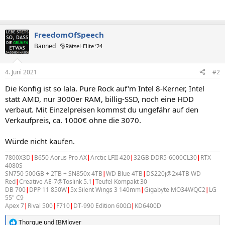
FreedomOfSpeech
Banned
🎅Rätsel-Elite ’24
4. Juni 2021
#2
Die Konfig ist so lala. Pure Rock auf'm Intel 8-Kerner, Intel
statt AMD, nur 3000er RAM, billig-SSD, noch eine HDD
verbaut. Mit Einzelpreisen kommst du ungefähr auf den
Verkaufpreis, ca. 1000€ ohne die 3070.
Würde nicht kaufen.
7800X3D
|
B650 Aorus Pro AX
|
Arctic LFII 420
|
32GB DDR5-6000CL30
|
RTX
4080S
SN750 500GB + 2TB + SN850x 4TB
|
WD Blue 4TB
|
DS220j@2x4TB WD
Red
|
Creative AE-7@Toslink 5.1
|
Teufel Kompakt 30
DB 700
|
DPP 11 850W
|
5x Silent Wings 3 140mm
|
Gigabyte MO34WQC2
|
LG
55" C9
Apex 7
|
Rival 500
|
F710
|
DT-990 Edition 600Ω
|
KD6400D
Thorque
und
IBMlover