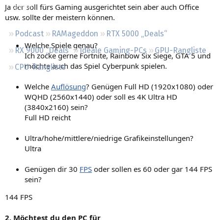
Ja der soll fürs Gaming ausgerichtet sein aber auch Office
Regeln
usw. sollte der meistern können.
Podcast
RAMageddon
RTX 5000 „Deals“
Welche Spiele genau?
RX 9000 „Deals“
Ideale Gaming-PCs
GPU-Rangliste
Ich zocke gerne Fortnite, Rainbow Six Siege, GTA 5 und
möchte auch das Spiel Cyberpunk spielen.
CPU-Rangliste
Welche
Auflösung
? Genügen Full HD (1920x1080) oder
WQHD (2560x1440) oder soll es 4K Ultra HD
(3840x2160) sein?
Full HD reicht
Ultra/hohe/mittlere/niedrige Grafikeinstellungen?
Ultra
Genügen dir 30
FPS
oder sollen es 60 oder gar 144 FPS
sein?
144 FPS
2. Möchtest du den PC für