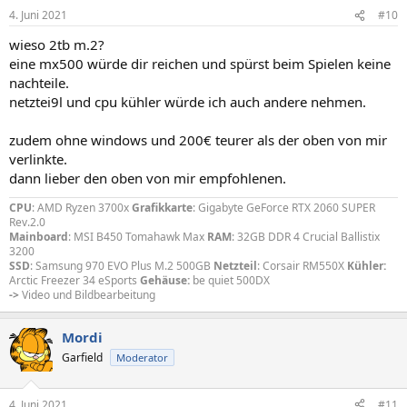
4. Juni 2021
#10
wieso 2tb m.2?
eine mx500 würde dir reichen und spürst beim Spielen keine
nachteile.
netztei9l und cpu kühler würde ich auch andere nehmen.
zudem ohne windows und 200€ teurer als der oben von mir
verlinkte.
dann lieber den oben von mir empfohlenen.
CPU
: AMD Ryzen 3700x
Grafikkarte
: Gigabyte GeForce RTX 2060 SUPER
Rev.2.0
Mainboard
: MSI B450 Tomahawk Max
RAM
: 32GB DDR 4 Crucial Ballistix
3200
SSD
: Samsung 970 EVO Plus M.2 500GB
Netzteil
: Corsair RM550X
Kühler:
Arctic Freezer 34 eSports
Gehäuse:
be quiet 500DX
->
Video und Bildbearbeitung
Mordi
Garfield
Moderator
4. Juni 2021
#11