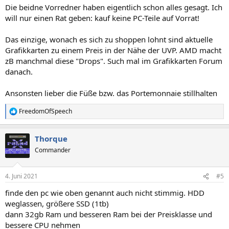
n
Die beidne Vorredner haben eigentlich schon alles gesagt. Ich
:
will nur einen Rat geben: kauf keine PC-Teile auf Vorrat!
Das einzige, wonach es sich zu shoppen lohnt sind aktuelle
Grafikkarten zu einem Preis in der Nähe der UVP. AMD macht
zB manchmal diese "Drops". Such mal im Grafikkarten Forum
danach.
Ansonsten lieber die Füße bzw. das Portemonnaie stillhalten
FreedomOfSpeech
R
e
a
Thorque
k
t
Commander
i
o
n
4. Juni 2021
#5
e
n
finde den pc wie oben genannt auch nicht stimmig. HDD
:
weglassen, größere SSD (1tb)
dann 32gb Ram und besseren Ram bei der Preisklasse und
bessere CPU nehmen