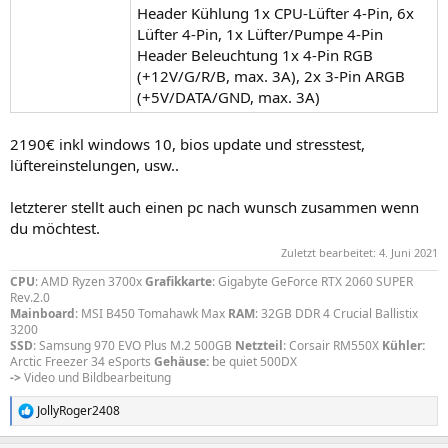
Header Kühlung 1x CPU-Lüfter 4-Pin, 6x
Lüfter 4-Pin, 1x Lüfter/Pumpe 4-Pin
Header Beleuchtung 1x 4-Pin RGB
(+12V/G/R/B, max. 3A), 2x 3-Pin ARGB
(+5V/DATA/GND, max. 3A)
2190€ inkl windows 10, bios update und stresstest,
lüftereinstelungen, usw..
letzterer stellt auch einen pc nach wunsch zusammen wenn
du möchtest.
Zuletzt bearbeitet:
4. Juni 2021
CPU
: AMD Ryzen 3700x
Grafikkarte
: Gigabyte GeForce RTX 2060 SUPER
Rev.2.0
Mainboard
: MSI B450 Tomahawk Max
RAM
: 32GB DDR 4 Crucial Ballistix
3200
SSD
: Samsung 970 EVO Plus M.2 500GB
Netzteil
: Corsair RM550X
Kühler:
Arctic Freezer 34 eSports
Gehäuse:
be quiet 500DX
->
Video und Bildbearbeitung
JollyRoger2408
R
e