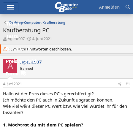
Hauptmenü
Anmelden
Desktop-Computer: Kaufberatung
Ticker
Kaufberatung PC
Tests
E
E
Agent007
4. Juni 2021
r
r
Downloads
s
Für weitere Antworten geschlossen.
s
t
t
e
e
Preisvergleich
Agent007
A
l
l
Banned
l
l
Forum
e
t
r
a
4. Juni 2021
#1
Aktuelles
m
Hallo ist der Preis dieses PC´s gerechtfertigt?
Empfohlene Inhalte
Ich möchte den PC auch in Zukunft upgraden können.
Wie viel wäre dieser PC Wert bzw. wie viel würdet ihr für den
Neue Beiträge
bezahlen?
Neueste Aktivitäten
1. Möchtest du mit dem PC spielen?
Leserartikel