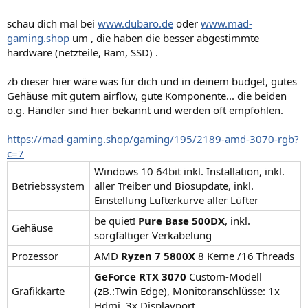
schau dich mal bei
www.dubaro.de
oder
www.mad-
gaming.shop
um , die haben die besser abgestimmte
hardware (netzteile, Ram, SSD) .
zb dieser hier wäre was für dich und in deinem budget, gutes
Gehäuse mit gutem airflow, gute Komponente... die beiden
o.g. Händler sind hier bekannt und werden oft empfohlen.
https://mad-gaming.shop/gaming/195/2189-amd-3070-rgb?
c=7
Windows 10 64bit inkl. Installation, inkl.
Betriebssystem
aller Treiber und Biosupdate, inkl.
Einstellung Lüfterkurve aller Lüfter
be quiet!
Pure Base 500DX
, inkl.
Gehäuse
sorgfältiger Verkabelung
Prozessor
AMD
Ryzen 7 5800X
8 Kerne /16 Threads
GeForce RTX 3070
Custom-Modell
Grafikkarte
(zB.:Twin Edge), Monitoranschlüsse: 1x
Hdmi, 3x Displayport