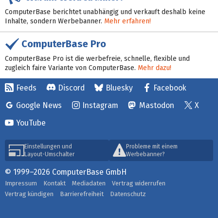
ComputerBase berichtet unabhängig und verkauft deshalb keine
Inhalte, sondern Werbebanner.
Mehr erfahren!
ComputerBase Pro
ComputerBase Pro ist die werbefreie, schnelle, flexible und
zugleich faire Variante von ComputerBase.
Mehr dazu!
Feeds
Discord
Bluesky
Facebook
Google News
Instagram
Mastodon
X
YouTube
Einstellungen und
Probleme mit einem
Layout-Umschalter
Werbebanner?
© 1999–2026 ComputerBase GmbH
Impressum
Kontakt
Mediadaten
Vertrag widerrufen
Vertrag kündigen
Barrierefreiheit
Datenschutz