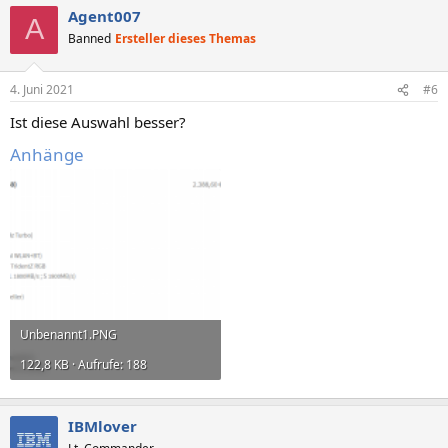
a
Agent007
k
A
t
Banned
Ersteller dieses Themas
i
o
n
4. Juni 2021
#6
e
n
Ist diese Auswahl besser?
:
Anhänge
Unbenannt1.PNG
122,8 KB · Aufrufe: 188
IBMlover