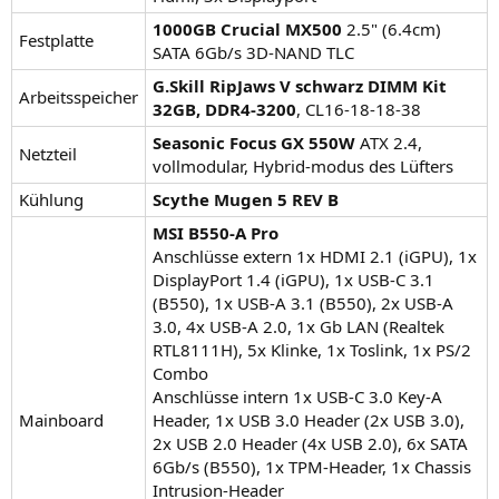
1000GB Crucial MX500
2.5" (6.4cm)
Festplatte
SATA 6Gb/s 3D-NAND TLC
G.Skill RipJaws V schwarz DIMM Kit
Arbeitsspeicher
32GB, DDR4-3200
, CL16-18-18-38
Seasonic Focus GX 550W
ATX 2.4,
Netzteil
vollmodular, Hybrid-modus des Lüfters
Kühlung
Scythe Mugen 5 REV B
MSI B550-A Pro
Anschlüsse extern 1x HDMI 2.1 (iGPU), 1x
DisplayPort 1.4 (iGPU), 1x USB-C 3.1
(B550), 1x USB-A 3.1 (B550), 2x USB-A
3.0, 4x USB-A 2.0, 1x Gb LAN (Realtek
RTL8111H), 5x Klinke, 1x Toslink, 1x PS/2
Combo
Anschlüsse intern 1x USB-C 3.0 Key-A
Mainboard
Header, 1x USB 3.0 Header (2x USB 3.0),
2x USB 2.0 Header (4x USB 2.0), 6x SATA
6Gb/s (B550), 1x TPM-Header, 1x Chassis
Intrusion-Header