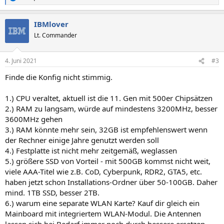
R
e
a
IBMlover
k
t
Lt. Commander
i
o
n
4. Juni 2021
#3
e
n
Finde die Konfig nicht stimmig.
:
1.) CPU veraltet, aktuell ist die 11. Gen mit 500er Chipsätzen
2.) RAM zu langsam, würde auf mindestens 3200MHz, besser
3600MHz gehen
3.) RAM könnte mehr sein, 32GB ist empfehlenswert wenn
der Rechner einige Jahre genutzt werden soll
4.) Festplatte ist nicht mehr zeitgemäß, weglassen
5.) größere SSD von Vorteil - mit 500GB kommst nicht weit,
viele AAA-Titel wie z.B. CoD, Cyberpunk, RDR2, GTA5, etc.
haben jetzt schon Installations-Ordner über 50-100GB. Daher
mind. 1TB SSD, besser 2TB.
6.) warum eine separate WLAN Karte? Kauf dir gleich ein
Mainboard mit integriertem WLAN-Modul. Die Antennen