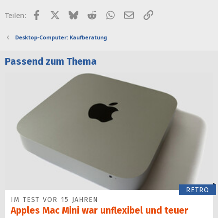
Facebook
X (Twitter)
Bluesky
Reddit
WhatsApp
E-Mail
Link
Teilen:
Desktop-Computer: Kaufberatung
Passend zum Thema
RETRO
IM TEST VOR 15 JAHREN
Apples Mac Mini war unflexibel und teuer