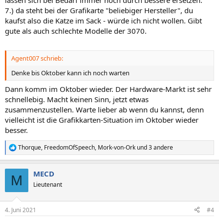
lassen sich bei Bedarf immer noch durch bessere ersetzen.
7.) da steht bei der Grafikarte "beliebiger Hersteller", du
kaufst also die Katze im Sack - würde ich nicht wollen. Gibt
gute als auch schlechte Modelle der 3070.
Agent007 schrieb:
Denke bis Oktober kann ich noch warten
Dann komm im Oktober wieder. Der Hardware-Markt ist sehr
schnellebig. Macht keinen Sinn, jetzt etwas
zusammenzustellen. Warte lieber ab wenn du kannst, denn
vielleicht ist die Grafikkarten-Situation im Oktober wieder
besser.
Thorque
,
FreedomOfSpeech
,
Mork-von-Ork
und 3 andere
R
e
a
MECD
k
M
t
Lieutenant
i
o
n
4. Juni 2021
#4
e