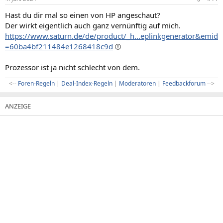
Hast du dir mal so einen von HP angeschaut?
Der wirkt eigentlich auch ganz vernünftig auf mich.
https://www.saturn.de/de/product/_h...eplinkgenerator&emid
=60ba4bf211484e1268418c9d
Prozessor ist ja nicht schlecht von dem.
<--
Foren-Regeln
|
Deal-Index-Regeln
|
Moderatoren
|
Feedbackforum
-->​