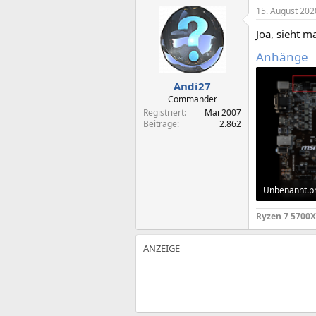
15. August 202
Joa, sieht m
Anhänge
Andi27
Commander
Registriert
Mai 2007
Beiträge
2.862
Unbenannt.p
1 MB · Aufruf
Ryzen 7 5700X