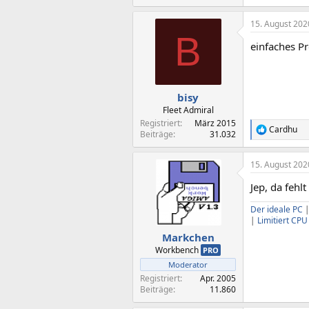
e
a
15. August 202
k
B
t
einfaches P
i
o
n
e
n
bisy
:
Fleet Admiral
Registriert
März 2015
Cardhu
R
Beiträge
31.032
e
a
15. August 202
k
t
Jep, da fehlt
i
o
Der ideale PC
n
|
Limitiert CP
e
n
Markchen
:
Workbench
PRO
Moderator
Registriert
Apr. 2005
Beiträge
11.860