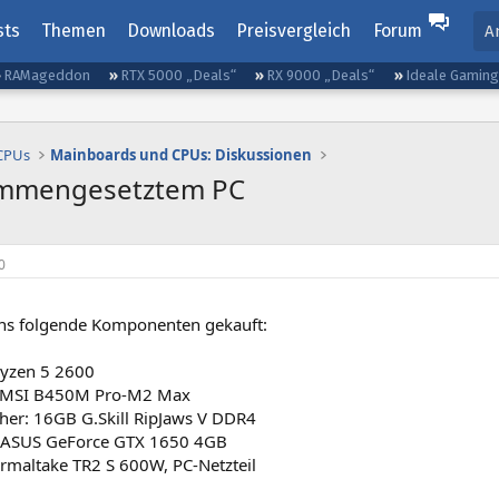
sts
Themen
Downloads
Preisvergleich
Forum
A
RAMageddon
RTX 5000 „Deals“
RX 9000 „Deals“
Ideale Gamin
 CPUs
Mainboards und CPUs: Diskussionen
sammengesetztem PC
0
ns folgende Komponenten gekauft:
yzen 5 2600
 MSI B450M Pro-M2 Max
cher: 16GB G.Skill RipJaws V DDR4
: ASUS GeForce GTX 1650 4GB
ermaltake TR2 S 600W, PC-Netzteil