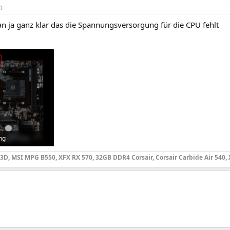
0
an ja ganz klar das die Spannungsversorgung für die CPU fehlt
ng
e: 249
3D, MSI MPG B550, XFX RX 570, 32GB DDR4 Corsair, Corsair Carbide Air 540,