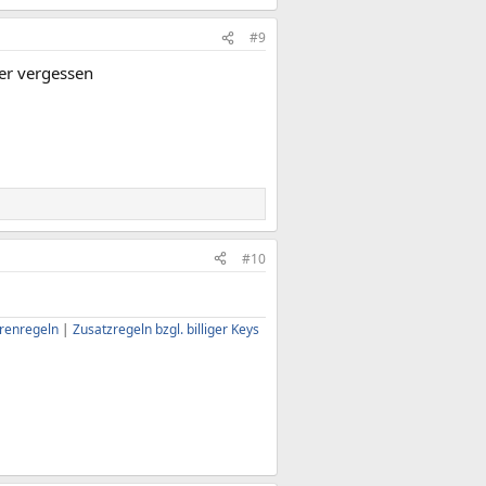
#9
er vergessen
#10
renregeln
|
Zusatzregeln bzgl. billiger Keys