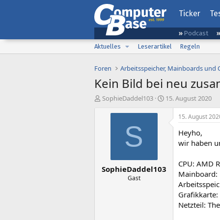
Ticker
Te
Podcast
Aktuelles
Leserartikel
Regeln
Foren
Arbeitsspeicher, Mainboards und
Kein Bild bei neu zu
E
E
SophieDaddel103
15. August 2020
r
r
s
s
15. August 202
t
t
S
Heyho,
e
e
l
l
wir haben u
l
l
e
t
CPU: AMD R
SophieDaddel103
r
a
Mainboard:
m
Gast
Arbeitsspei
Grafikkarte
Netzteil: Th