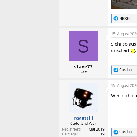
Nickel
R
e
a
15. August 202
k
S
t
Sieht so aus
i
o
unscharf
.
n
e
n
s1ave77
:
Cardhu
R
Gast
e
a
15. August 202
k
t
Wenn ich da
i
o
n
e
n
Paaattiii
:
Cadet 2nd Year
Registriert
Mai 2019
Cardhu
R
Beiträge
19