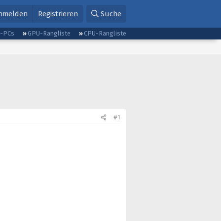
nmelden
Registrieren
Suche
g-PCs
GPU-Rangliste
CPU-Rangliste
#1