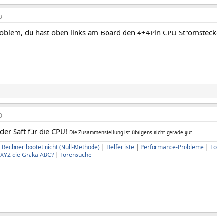
0
roblem, du hast oben links am Board den 4+4Pin CPU Stromsteck
0
 der Saft für die CPU!
Die Zusammenstellung ist übrigens nicht gerade gut.
|
Rechner bootet nicht (Null-Methode)
|
Helferliste
|
Performance-Probleme
|
Fo
U XYZ die Graka ABC?
|
Forensuche