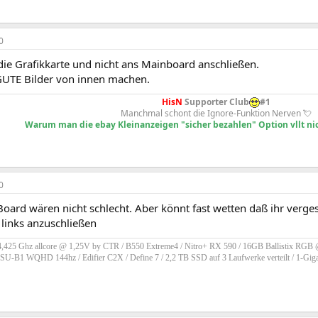
0
die Grafikkarte und nicht ans Mainboard anschließen.
UTE Bilder von innen machen.
HisN
Supporter Club
#1
Manchmal schont die Ignore-Funktion Nerven 💘
Warum man die ebay Kleinanzeigen "sicher bezahlen" Option vllt nic
0
oard wären nicht schlecht. Aber könnt fast wetten daß ihr verges
links anzuschließen
,425 Ghz allcore @ 1,25V by CTR / B550 Extreme4 / Nitro+ RX 590 / 16GB Ballistix RG
-B1 WQHD 144hz / Edifier C2X / Define 7 / 2,2 TB SSD auf 3 Laufwerke verteilt / 1-Giga