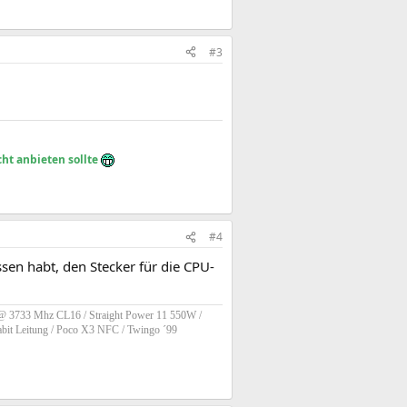
#3
ht anbieten sollte
#4
sen habt, den Stecker für die CPU-
B @ 3733 Mhz CL16
/ Straight Power 11 550W /
bit Leitung / Poco X3 NFC / Twingo ´99