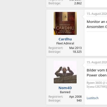
Beiträge
2.862
15. August 202
Monitor an 
Ansonsten G
Cardhu
Fleet Admiral
Registriert
Mai 2013
Beiträge
18.325
15. August 202
Bilder vom B
Power oben 
Ryzen 3600
@ 4
Iiyama GB2760QSU
Nom4D
Banned
Registriert
Apr. 2008
Lustitsch
Beiträge
940