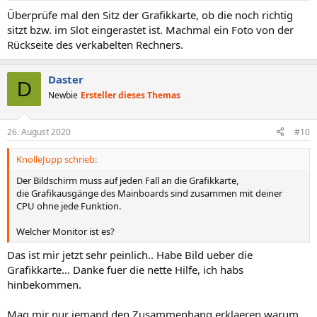
n
Überprüfe mal den Sitz der Grafikkarte, ob die noch richtig
:
sitzt bzw. im Slot eingerastet ist. Machmal ein Foto von der
Rückseite des verkabelten Rechners.
Daster
D
Newbie
Ersteller dieses Themas
26. August 2020
#10
KnolleJupp schrieb:
Der Bildschirm muss auf jeden Fall an die Grafikkarte,
die Grafikausgänge des Mainboards sind zusammen mit deiner
CPU ohne jede Funktion.
Welcher Monitor ist es?
Das ist mir jetzt sehr peinlich.. Habe Bild ueber die
Grafikkarte... Danke fuer die nette Hilfe, ich habs
hinbekommen.
Mag mir nur jemand den Zusammenhang erklaeren warum