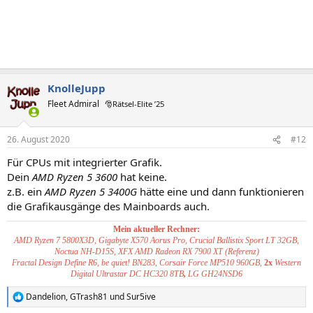
KnolleJupp
Fleet Admiral
🎅Rätsel-Elite ’25
26. August 2020
#12
Für CPUs mit integrierter Grafik.
Dein
AMD Ryzen 5 3600
hat keine.
z.B. ein
AMD Ryzen 5 3400G
hätte eine und dann funktionieren
die Grafikausgänge des Mainboards auch.
Mein aktueller Rechner:
AMD Ryzen 7 5800X3D, Gigabyte X570 Aorus Pro, Crucial Ballistix Sport LT 32GB,
Noctua NH-D15S, XFX AMD Radeon RX 7900 XT (Referenz)
Fractal Design Define R6, be quiet! BN283, Corsair Force MP510 960GB,
2x
Western
Digital Ultrastar DC HC320 8TB
,
LG GH24NSD6
Dandelion
,
GTrash81
und
Sur5ive
R
e