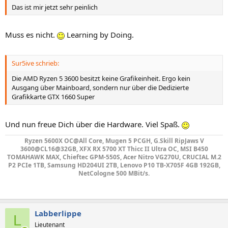
Das ist mir jetzt sehr peinlich
Muss es nicht.
Learning by Doing.
Sur5ive schrieb:
Die AMD Ryzen 5 3600 besitzt keine Grafikeinheit. Ergo kein
Ausgang über Mainboard, sondern nur über die Dedizierte
Grafikkarte GTX 1660 Super
Und nun freue Dich über die Hardware. Viel Spaß.
Ryzen 5600X OC@All Core, Mugen 5 PCGH, G.Skill RipJaws V
3600@CL16@32GB, XFX RX 5700 XT Thicc II Ultra OC, MSI B450
TOMAHAWK MAX, Chieftec GPM-550S, Acer Nitro VG270U, CRUCIAL M.2
P2 PCIe 1TB, Samsung HD204UI 2TB, Lenovo P10 TB-X705F 4GB 192GB,
NetCologne 500 MBit/s.
Labberlippe
L
Lieutenant