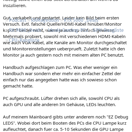
Regeln
installieren.
Gut, verkabelt und gestartet. Leider kein Bild beim ersten
Podcast
RAMageddon
RTX 5000 „Deals“
Versuch. Evtl. falsche Quelle/HDMI-Kabel hinüber/Monitor
kaputt? Leider nicht, waere ja auch zu einfach gewesen.
RX 9000 „Deals“
Ideale Gaming-PCs
GPU-Rangliste
Mehrmals probiert, sowohl mit verschiedenen HDMI-Kabeln
CPU-Rangliste
wie auch VGA-Kabel, alle Kanäle am Monitor durchgeschaltet
und Monitoreinstellungen ueberprueft. Zuletzt hatte ich den
Monitor ja auch gestern noch mit meinem alten PC benutzt.
Handbuch aufgeschlagen zum PC. Was eher weniger ein
Handbuch war sondern eher mehr ein einfacher Zettel der
einfach nur das angegeben hatte was ich sowieso schon
gemacht hatte.
PC aufgeschraubt. Lüfter drehen sich alle, sowohl CPU als
auch GPU und alle anderen Im Gehäuse, LEDs leuchten.
Auf meinem Mainboard gibts unter anderem noch "EZ Debug
LEDS". Wobei dort beim Booten des PCs die CPU Lampe kurz
aufleuchtet, danach fuer ca. 5-10 Sekunden die GPU Lampe