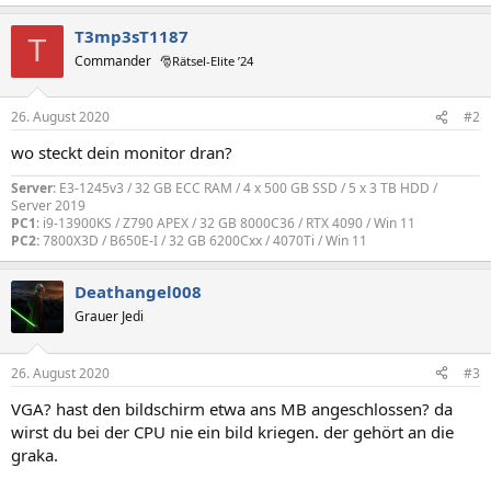
T3mp3sT1187
T
Commander
🎅Rätsel-Elite ’24
26. August 2020
#2
wo steckt dein monitor dran?
Server
: E3-1245v3 / 32 GB ECC RAM / 4 x 500 GB SSD / 5 x 3 TB HDD /
Server 2019
PC1
: i9-13900KS / Z790 APEX / 32 GB 8000C36 / RTX 4090 / Win 11
PC2:
7800X3D / B650E-I / 32 GB 6200Cxx / 4070Ti / Win 11
Deathangel008
Grauer Jedi
26. August 2020
#3
VGA? hast den bildschirm etwa ans MB angeschlossen? da
wirst du bei der CPU nie ein bild kriegen. der gehört an die
graka.