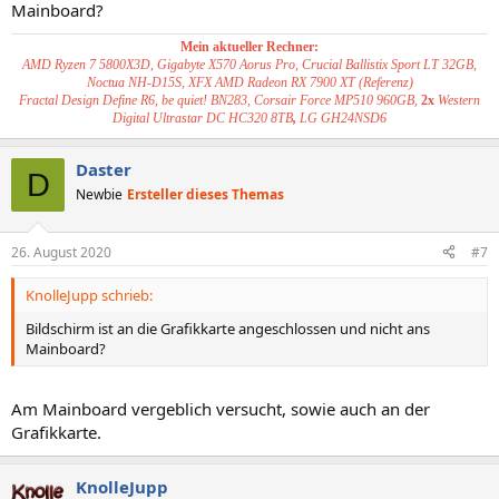
Mainboard?
Mein aktueller Rechner:
AMD Ryzen 7 5800X3D, Gigabyte X570 Aorus Pro, Crucial Ballistix Sport LT 32GB,
Noctua NH-D15S, XFX AMD Radeon RX 7900 XT (Referenz)
Fractal Design Define R6, be quiet! BN283, Corsair Force MP510 960GB,
2x
Western
Digital Ultrastar DC HC320 8TB
,
LG GH24NSD6
Daster
D
Newbie
Ersteller dieses Themas
26. August 2020
#7
KnolleJupp schrieb:
Bildschirm ist an die Grafikkarte angeschlossen und nicht ans
Mainboard?
Am Mainboard vergeblich versucht, sowie auch an der
Grafikkarte.
KnolleJupp