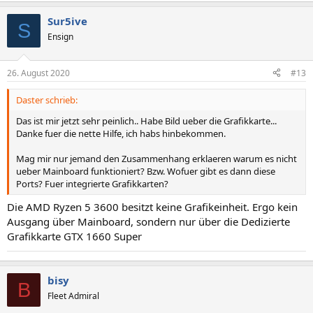
a
Sur5ive
k
S
t
Ensign
i
o
n
26. August 2020
#13
e
n
Daster schrieb:
:
Das ist mir jetzt sehr peinlich.. Habe Bild ueber die Grafikkarte...
Danke fuer die nette Hilfe, ich habs hinbekommen.
Mag mir nur jemand den Zusammenhang erklaeren warum es nicht
ueber Mainboard funktioniert? Bzw. Wofuer gibt es dann diese
Ports? Fuer integrierte Grafikkarten?
Die AMD Ryzen 5 3600 besitzt keine Grafikeinheit. Ergo kein
Ausgang über Mainboard, sondern nur über die Dedizierte
Grafikkarte GTX 1660 Super
bisy
B
Fleet Admiral