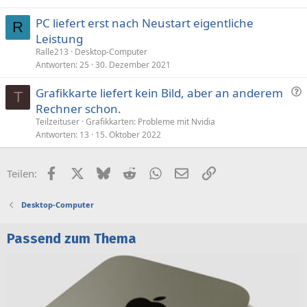
PC liefert erst nach Neustart eigentliche
R
Leistung
Ralle213
Desktop-Computer
Antworten
25
30. Dezember 2021
F
Grafikkarte liefert kein Bild, aber an anderem
T
r
Rechner schon.
a
Teilzeituser
Grafikkarten: Probleme mit Nvidia
g
Antworten
13
15. Oktober 2022
e
Facebook
X (Twitter)
Bluesky
Reddit
WhatsApp
E-Mail
Link
Teilen:
Desktop-Computer
Passend zum Thema