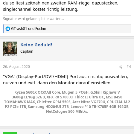
du solltest zeitnah nen zweiten RAM-riegel dazustecken,
singlechannel kostet richtig leistung.
Signatur wird geladen, bitte warten...
GTrash81
und
Fuchiii
R
e
a
Keine Geduld!
k
t
Captain
i
o
n
26. August 2020
#4
e
n
"VGA" (Display-Port/DVI/HDMI) Port auch richtig auswählen,
:
nutzen und evtl. dann den Monitor darauf einstellen.
Ryzen 5600X OC@All Core, Mugen 5 PCGH, G.Skill RipJaws V
3600@CL16@32GB, XFX RX 5700 XT Thicc II Ultra OC, MSI B450
TOMAHAWK MAX, Chieftec GPM-550S, Acer Nitro VG270U, CRUCIAL M.2
P2 PCIe 1TB, Samsung HD204UI 2TB, Lenovo P10 TB-X705F 4GB 192GB,
NetCologne 500 MBit/s.