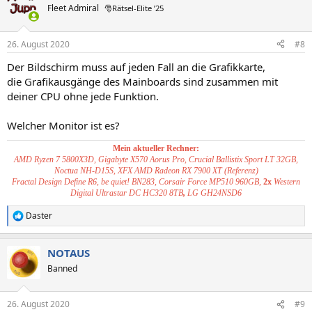
Fleet Admiral
🎅Rätsel-Elite ’25
26. August 2020
#8
Der Bildschirm muss auf jeden Fall an die Grafikkarte,
die Grafikausgänge des Mainboards sind zusammen mit
deiner CPU ohne jede Funktion.
Welcher Monitor ist es?
Mein aktueller Rechner:
AMD Ryzen 7 5800X3D, Gigabyte X570 Aorus Pro, Crucial Ballistix Sport LT 32GB,
Noctua NH-D15S, XFX AMD Radeon RX 7900 XT (Referenz)
Fractal Design Define R6, be quiet! BN283, Corsair Force MP510 960GB,
2x
Western
Digital Ultrastar DC HC320 8TB
,
LG GH24NSD6
Daster
R
e
a
NOTAUS
k
t
Banned
i
o
n
26. August 2020
#9
e