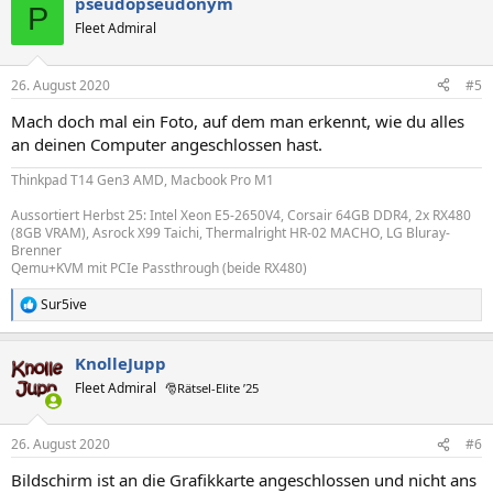
pseudopseudonym
P
Fleet Admiral
26. August 2020
#5
Mach doch mal ein Foto, auf dem man erkennt, wie du alles
an deinen Computer angeschlossen hast.
Thinkpad T14 Gen3 AMD, Macbook Pro M1
Aussortiert Herbst 25: Intel Xeon E5-2650V4, Corsair 64GB DDR4, 2x RX480
(8GB VRAM), Asrock X99 Taichi, Thermalright HR-02 MACHO, LG Bluray-
Brenner
Qemu+KVM mit PCIe Passthrough (beide RX480)
Sur5ive
R
e
a
KnolleJupp
k
t
Fleet Admiral
🎅Rätsel-Elite ’25
i
o
n
26. August 2020
#6
e
n
Bildschirm ist an die Grafikkarte angeschlossen und nicht ans
: