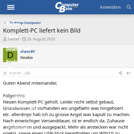
Hauptmenü
Anmelden
Desktop-Computer
Ticker
Komplett-PC liefert kein Bild
Tests
E
E
Daster
26. August 2020
r
r
Downloads
s
s
Daster
D
t
t
Newbie
e
e
Preisvergleich
l
l
l
l
26. August 2020
#1
Forum
e
t
r
a
Guten Abend miteinander,
Aktuelles
m
Folgendes:
Empfohlene Inhalte
Neuen Komplett-PC geholt. Leider nicht selbst gebaut,
Neue Beiträge
Grundwissen ist vorhanden wo ungefaehr was hingehoert
etc. allerdings hab ich zu grosse Angst was kaputt zu machen.
Neueste Aktivitäten
Nach einwöchiger Versanddauer, ist er endlich da. Zuhause
angekommen und ausgepackt. Mehr als anstecken war nicht
Leserartikel
noetig, sowie einen USB-Stick bereithalten um WIN10 zu