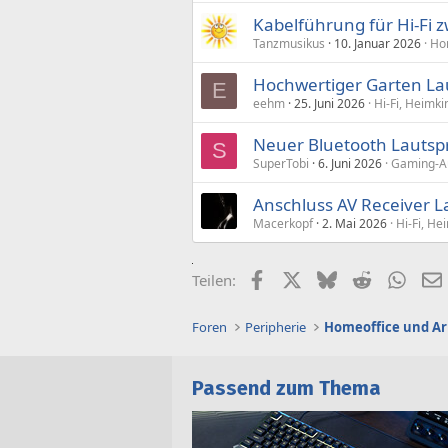
Kabelführung für Hi-Fi 
Tanzmusikus
10. Januar 2026
Hom
Hochwertiger Garten La
E
eehm
25. Juni 2026
Hi-Fi, Heimk
Neuer Bluetooth Lautsp
S
SuperTobi
6. Juni 2026
Gaming-Au
Anschluss AV Receiver L
Macerkopf
2. Mai 2026
Hi-Fi, He
Facebook
X (Twitter)
Bluesky
Reddit
What
Teilen:
Foren
Peripherie
Homeoffice und Ar
Passend zum Thema