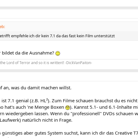
eb:
trifft empfehle ich dir kein 7.1 da das fast kein Film unterstützt
 bildet da die Ausnahme?
ks the Lord of Terror and so it is written!! -DickVanPaiton-
 an, was du damit machen willst.
ist 7.1 genial (z.B. HL²). Zum Filme schauen brauchst du es nich
ino hat's auch 'ne Menge Boxen
). Kannst 5.1- und 6.1-Inhalte 
rn wiedergeben lassen. Wenn du "professionell" DVDs schauen 
aufwerk) natürlich nicht in Frage.
günstiges aber gutes System suchst, kann ich dir das Creative T7