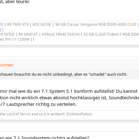
t, aber teurer.
3D
|
RX 7900 XTX
|
MSI X670E
|
96 GB Corsair Vengance RGB DDR5-6000 CL30
||
TR 3970X
|
RX 6800 XT
|
ASRock TRX40 TAICHI
|
32 GB G.Skill Trident Z RGB DD
ower Pro 11 1200W
||
schrieb:
chauen brauchst du es nicht unbedingt, aber es "schadet" auch nicht.
mir mal wie du ein 7.1 System 5.1 konform aufstellst! Du kannst 
ion nicht wirklich etwas absolut hochklassiges ist, Soundtechni
6/7 Lautsprecher richtig zu verteilen.
ks the Lord of Terror and so it is written!! -DickVanPaiton-
n ein 7.1 Soundsystem richtig aufstellen?