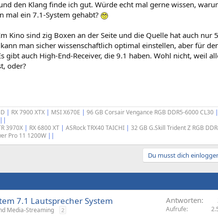
nd den Klang finde ich gut. Würde echt mal gerne wissen, waru
n mal ein 7.1-System gehabt?
 Kino sind zig Boxen an der Seite und die Quelle hat auch nur 5
s kann man sicher wissenschaftlich optimal einstellen, aber für d
s gibt auch High-End-Receiver, die 9.1 haben. Wohl nicht, weil a
st, oder?
3D
|
RX 7900 XTX
|
MSI X670E
|
96 GB Corsair Vengance RGB DDR5-6000 CL30
||
TR 3970X
|
RX 6800 XT
|
ASRock TRX40 TAICHI
|
32 GB G.Skill Trident Z RGB DD
ower Pro 11 1200W
||
Du musst dich einloggen
tem 7.1 Lautsprecher System
Antworten
Aufrufe
2.
nd Media-Streaming
2