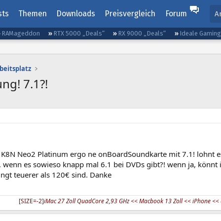
sts
Themen
Downloads
Preisvergleich
Forum
A
RAMageddon
RTX 5000 „Deals“
RX 9000 „Deals“
Ideale Gamin
beitsplatz
g! 7.1?!
n K8N Neo2 Platinum ergo ne onBoardSoundkarte mit 7.1! lohnt e
, wenn es sowieso knapp mal 6.1 bei DVDs gibt?! wenn ja, könnt 
ngt teuerer als 120€ sind. Danke
[SIZE=-2]
iMac 27 Zoll QuadCore 2,93 GHz << Macbook 13 Zoll << iPhone << e