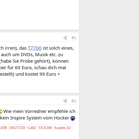
#2
h irren), das
T7700
ist solch eines,
, auch um DVDs, Musik etc. zu
(habe Sie Probe gehört), können
ber für 60 Euro, schau dich mal
tellt) und kostet 99 Euro +
#3
Wie mein Vorredner empfehle ich
t kein Inspire System vom Hocker
1
4TB ¦ AW2721D ¦ G402 ¦ VEA108 ¦ Scarlett 2i2
¦