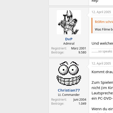
Rep
12. April 2005
$t0Rm schri
Was Filme be
DvP
Und welcher
Admiral
Registriert
März 2001
.........so spea
Beiträge
9.580
12. April 2005
Kommt drauf
Zum Spielen 
nicht (im K
Christian77
Lautspreche
Lt. Commander
ein PC-DVD-L
Registriert
Juni 2004
Beiträge
1.049
Wenn du ein 