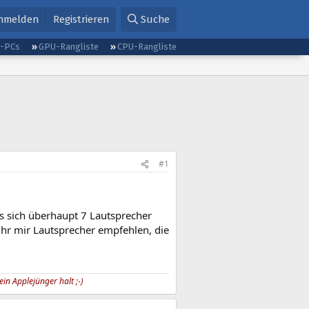
nmelden
Registrieren
Suche
g-PCs
GPU-Rangliste
CPU-Rangliste
#1
s sich überhaupt 7 Lautsprecher
ihr mir Lautsprecher empfehlen, die
in Applejünger halt ;-)