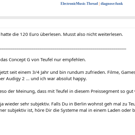
ElectronicMusic-Thread
|
diagnose:funk
h hatte die 120 Euro überlesen. Musst also nicht weiterlesen.
____________________________________________________________
r das Concept G von Teufel nur empfehlen.
jetzt seit einem 3/4 Jahr und bin rundum zufrieden. Filme, Games,
er Audigy 2 ... und ich war absolut happy.
eso der Meinung, dass mit Teufel in diesem Preissegment so gut 
 ja wieder sehr subjektiv. Falls Du in Berlin wohnst geh mal zu T
er subjektiv ist, höre Dir die Systeme mal in einem Laden oder 