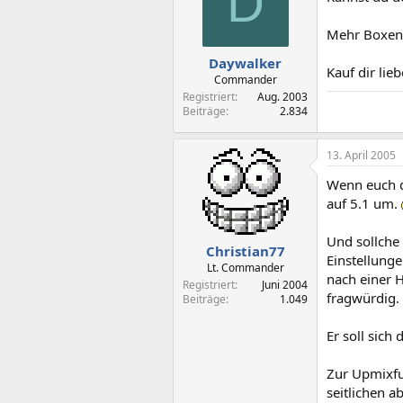
D
Mehr Boxen 
Daywalker
Kauf dir lie
Commander
Registriert
Aug. 2003
Beiträge
2.834
13. April 2005
Wenn euch di
auf 5.1 um.
Und sollche
Christian77
Einstellung
Lt. Commander
nach einer H
Registriert
Juni 2004
fragwürdig.
Beiträge
1.049
Er soll sich
Zur Upmixfu
seitlichen a