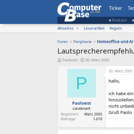
Ticker
Te
Podcast
Aktuelles
Leserartikel
Regeln
Foren
Peripherie
Homeoffice und Ar
Lautsprecherempfehlun
E
E
Paoloest
30. März 2005
r
r
s
s
30. März 2005
t
t
P
hallo,
e
e
l
l
l
l
ich habe ei
e
t
hinzustellen
Paoloest
r
a
nicht unbedi
m
Lieutenant
Gruß Paolo
Registriert
März 2005
Beiträge
1.010