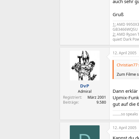
auch sehr gu
Gruß
1:
AMD 9950X
GB3466WQSU
2:
AMD Ryzen 
quiet! Dark P
12. April 2005
Christian77 
Zum Filme s
DvP
Dann erklär 
Admiral
Upmix-Funkt
Registriert
März 2001
Beiträge
9.580
gut auf die 
.........so spea
12. April 2005
Kannst du de