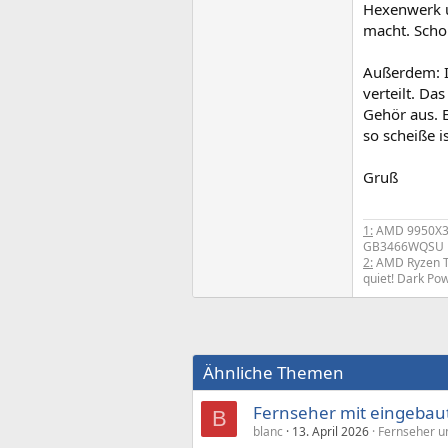
Hexenwerk u
macht. Scho
Außerdem: Im
verteilt. Da
Gehör aus. E
so scheiße i
Gruß
1:
AMD 9950X
GB3466WQSU
2:
AMD Ryzen 
quiet! Dark P
Ähnliche Themen
Fernseher mit eingebau
B
blanc
13. April 2026
Fernseher u