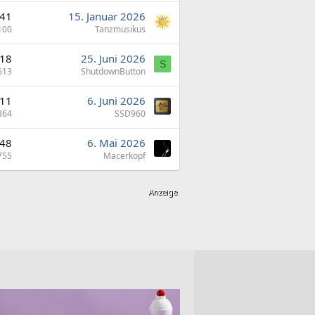
41
15. Januar 2026
100
Tanzmusikus
18
25. Juni 2026
S
613
ShutdownButton
11
6. Juni 2026
864
SSD960
48
6. Mai 2026
755
Macerkopf