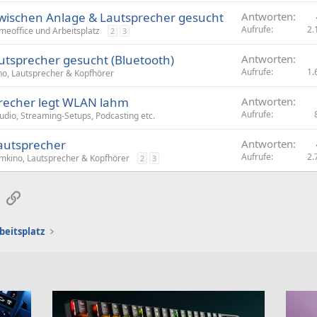
zwischen Anlage & Lautsprecher gesucht
Antworten
Aufrufe
2.
eoffice und Arbeitsplatz
2
3
utsprecher gesucht (Bluetooth)
Antworten
Aufrufe
1.
ino, Lautsprecher & Kopfhörer
recher legt WLAN lahm
Antworten
Aufrufe
dio, Streaming-Setups, Podcasting etc.
autsprecher
Antworten
Aufrufe
2.
imkino, Lautsprecher & Kopfhörer
2
3
sApp
E-Mail
Link
beitsplatz