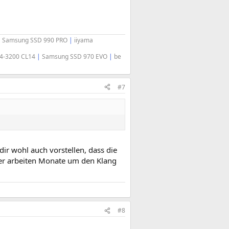
|
Samsung SSD 990 PRO
|
iiyama
R4-3200 CL14
|
Samsung SSD 970 EVO
|
be
#7
dir wohl auch vorstellen, dass die
ker arbeiten Monate um den Klang
#8