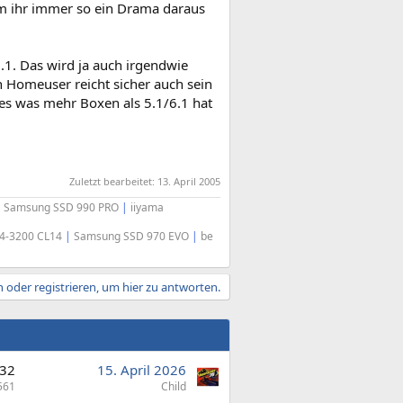
m ihr immer so ein Drama daraus
.1. Das wird ja auch irgendwie
en Homeuser reicht sicher auch sein
lles was mehr Boxen als 5.1/6.1 hat
Zuletzt bearbeitet:
13. April 2005
|
Samsung SSD 990 PRO
|
iiyama
R4-3200 CL14
|
Samsung SSD 970 EVO
|
be
 oder registrieren, um hier zu antworten.
32
15. April 2026
561
Child