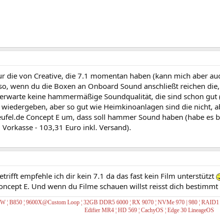
ur die von Creative, die 7.1 momentan haben (kann mich aber auc
 so, wenn du die Boxen an Onboard Sound anschließt reichen die
 erwarte keine hammermäßige Soundqualität, die sind schon gut 
 wiedergeben, aber so gut wie Heimkinoanlagen sind die nicht, a
ufel.de Concept E um, dass soll hammer Sound haben (habe es bes
 Vorkasse - 103,31 Euro inkl. Versand).
trifft empfehle ich dir kein 7.1 da das fast kein Film unterstützt
Concept E. Und wenn du Filme schauen willst reisst dich bestimm
0W ¦ B850 ¦ 9600X@Custom Loop ¦ 32GB DDR5 6000 ¦ RX 9070 ¦ NVMe 970 | 980
¦ RAID
Edifier MR4
¦
HD 569
¦
CachyOS
¦
Edge 30 LineageOS