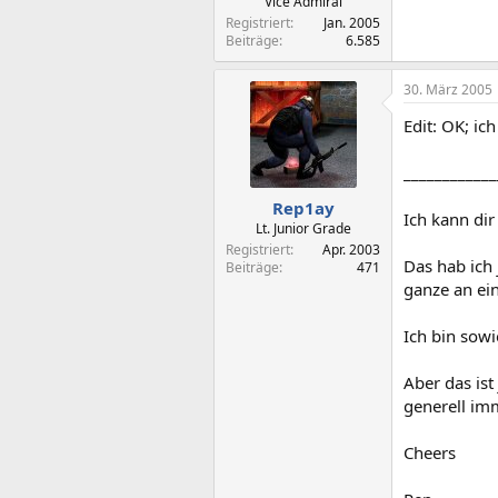
Vice Admiral
Registriert
Jan. 2005
Beiträge
6.585
30. März 2005
Edit: OK; ic
____________
Rep1ay
Ich kann di
Lt. Junior Grade
Registriert
Apr. 2003
Das hab ich 
Beiträge
471
ganze an ein
Ich bin sowi
Aber das ist
generell imm
Cheers