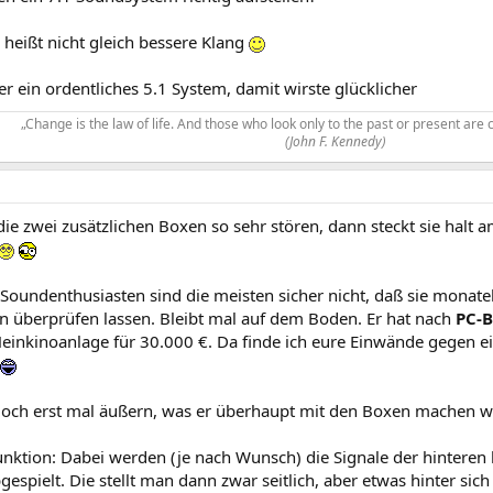
heißt nicht gleich bessere Klang
ber ein ordentliches 5.1 System, damit wirste glücklicher
„Change is the law of life. And those who look only to the past or present are c
(John F. Kennedy)
e zwei zusätzlichen Boxen so sehr stören, dann steckt sie halt a
 Soundenthusiasten sind die meisten sicher nicht, daß sie monate
en überprüfen lassen. Bleibt mal auf dem Boden. Er hat nach
PC-
einkinoanlage für 30.000 €. Da finde ich eure Einwände gegen ei
 doch erst mal äußern, was er überhaupt mit den Boxen machen wi
nktion: Dabei werden (je nach Wunsch) die Signale der hinteren
bgespielt. Die stellt man dann zwar seitlich, aber etwas hinter sich 