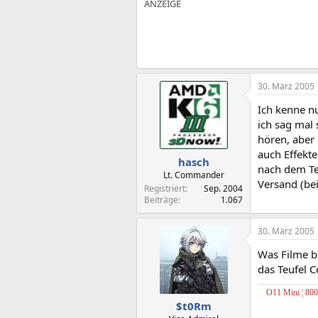
30. März 2005
Ich kenne n
ich sag mal
hören, aber
auch Effekte
hasch
nach dem Te
Lt. Commander
Versand (bei
Registriert
Sep. 2004
Beiträge
1.067
30. März 2005
Was Filme be
das Teufel 
O11 Mini ¦ 80
$t0Rm