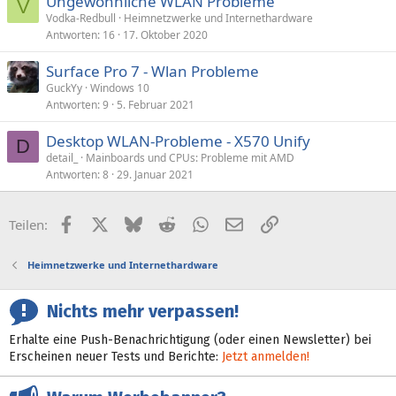
Ungewöhnliche WLAN Probleme
V
Vodka-Redbull
Heimnetzwerke und Internethardware
Antworten
16
17. Oktober 2020
Surface Pro 7 - Wlan Probleme
GuckYy
Windows 10
Antworten
9
5. Februar 2021
Desktop WLAN-Probleme - X570 Unify
D
detail_
Mainboards und CPUs: Probleme mit AMD
Antworten
8
29. Januar 2021
Facebook
X (Twitter)
Bluesky
Reddit
WhatsApp
E-Mail
Link
Teilen:
Heimnetzwerke und Internethardware
Nichts mehr verpassen!
Erhalte eine Push-Benachrichtigung (oder einen Newsletter) bei
Erscheinen neuer Tests und Berichte:
Jetzt anmelden!