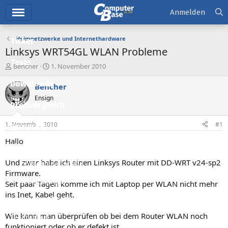
Hauptmenü
Anmelden
Heimnetzwerke und Internethardware
Ticker
Linksys WRT54GL WLAN Probleme
Tests
E
E
Bencher
1. November 2010
r
r
Downloads
s
s
Bencher
t
t
Ensign
e
e
Preisvergleich
l
l
l
l
1. November 2010
#1
Forum
e
t
r
a
Hallo
Aktuelles
m
Und zwar habe ich einen Linksys Router mit DD-WRT v24-sp2
Empfohlene Inhalte
Firmware.
Neue Beiträge
Seit paar Tagen komme ich mit Laptop per WLAN nicht mehr
ins Inet, Kabel geht.
Neueste Aktivitäten
Wie kann man überprüfen ob bei dem Router WLAN noch
Leserartikel
funktioniert oder ob er defekt ist.