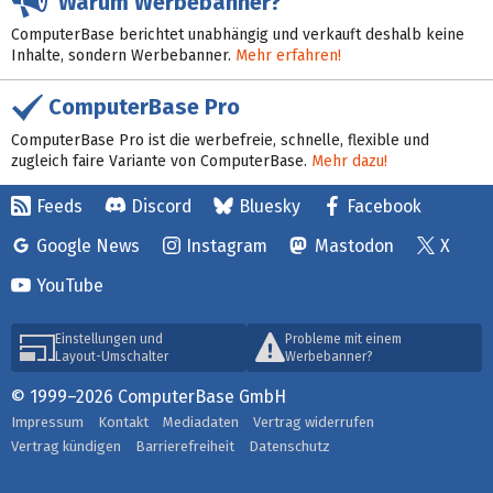
Warum Werbebanner?
ComputerBase berichtet unabhängig und verkauft deshalb keine
Inhalte, sondern Werbebanner.
Mehr erfahren!
ComputerBase Pro
ComputerBase Pro ist die werbefreie, schnelle, flexible und
zugleich faire Variante von ComputerBase.
Mehr dazu!
Feeds
Discord
Bluesky
Facebook
Google News
Instagram
Mastodon
X
YouTube
Einstellungen und
Probleme mit einem
Layout-Umschalter
Werbebanner?
© 1999–2026 ComputerBase GmbH
Impressum
Kontakt
Mediadaten
Vertrag widerrufen
Vertrag kündigen
Barrierefreiheit
Datenschutz