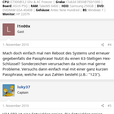
CPU:
E7300@3,2 Ghz & AC Freezer |
Graka:
Club3d 3850@750/1000 |
Board:
ASUS P5Q |
RAM:
TakeMS 6400 |
HDD:
Samsung 250GB |
DVD:
DVDRAM GSA-4040B |
Gehäuse:
Antec Nine Hundred |
BS:
Windows 7 |
Monitor:
HP 2207h
l1n00x
L
Gast
1. November 2010
#4
Mach doch einfach mal nen Reboot des Systems und erneuer
gegebenfalls die Passphrase! Nutzt du einen 63-Stelligen Hex-
Schlüssel? Sonderzeichen verursachen da schon mal gerne
Probleme. Versuchs dann einfach mal mit einer ganz kurzen
Passphrase, welche nur aus Zahlen besteht (z.B.: "123").
luky37
Captain
1. November 2010
#5
V24 SP2 ist eine Entwicklerversion. Die Entwicklerversion