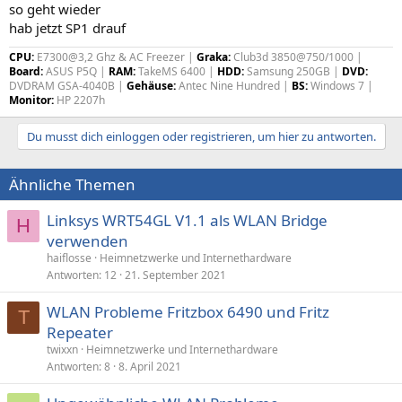
so geht wieder
hab jetzt SP1 drauf
CPU:
E7300@3,2 Ghz & AC Freezer |
Graka:
Club3d 3850@750/1000 |
Board:
ASUS P5Q |
RAM:
TakeMS 6400 |
HDD:
Samsung 250GB |
DVD:
DVDRAM GSA-4040B |
Gehäuse:
Antec Nine Hundred |
BS:
Windows 7 |
Monitor:
HP 2207h
Du musst dich einloggen oder registrieren, um hier zu antworten.
Ähnliche Themen
Linksys WRT54GL V1.1 als WLAN Bridge
H
verwenden
haiflosse
Heimnetzwerke und Internethardware
Antworten
12
21. September 2021
WLAN Probleme Fritzbox 6490 und Fritz
T
Repeater
twixxn
Heimnetzwerke und Internethardware
Antworten
8
8. April 2021