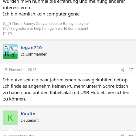
würden mivh nunmal die erfahrung und meinung anderer
interessieren .
Ich bin nämlich kein computer genie
(\__/) This is Bunny. Copy and paste Bunny into your
(=’.’=) signature to help him gain world domination!
(“)_(“)
legan710
Lt. Commander
15. November 2015
#7
Ich nutze seit ein paar Jahren einen passiv gekühlten nettop.
Ich finde es angenehm keinen PC mehr unterm Schreibtisch
zu haben und auf den Kabelsalat mit USB Hub etc verzichten
zu können.
Kaulin
K
Lieutenant