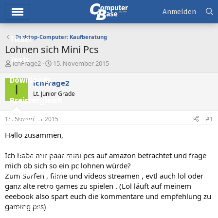
Hauptmenü
Anmelden
Desktop-Computer: Kaufberatung
Ticker
Lohnen sich Mini Pcs
Tests
E
E
ichFrage2
15. November 2015
r
r
Downloads
s
s
ichFrage2
I
t
t
Lt. Junior Grade
e
e
Preisvergleich
l
l
l
l
15. November 2015
#1
Forum
e
t
r
a
Hallo zusammen,
Aktuelles
m
Ich habe mir paar mini pcs auf amazon betrachtet und frage
Empfohlene Inhalte
mich ob sich so ein pc lohnen würde?
Neue Beiträge
Zum Surfen , filme und videos streamen , evtl auch lol oder
ganz alte retro games zu spielen . (Lol läuft auf meinem
Neueste Aktivitäten
eeebook also spart euch die kommentare und empfehlung zu
gaming pss)
Leserartikel