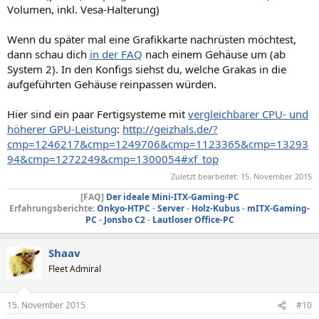
Volumen, inkl. Vesa-Halterung)
Wenn du später mal eine Grafikkarte nachrüsten möchtest,
dann schau dich
in der FAQ
nach einem Gehäuse um (ab
System 2). In den Konfigs siehst du, welche Grakas in die
aufgeführten Gehäuse reinpassen würden.
Hier sind ein paar Fertigsysteme mit
vergleichbarer CPU- und
höherer GPU-Leistung
:
http://geizhals.de/?
cmp=1246217&cmp=1249706&cmp=1123365&cmp=13293
94&cmp=1272249&cmp=1300054#xf_top
Zuletzt bearbeitet:
15. November 2015
[FAQ]
Der ideale Mini-ITX-Gaming-PC
Erfahrungsberichte:
Onkyo-HTPC
-
Server
-
Holz-Kubus
-
mITX-Gaming-
PC
-
Jonsbo C2
-
Lautloser Office-PC
Shaav
Fleet Admiral
15. November 2015
#10