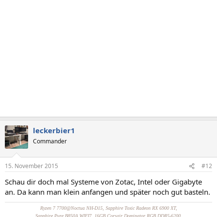
leckerbier1
Commander
15. November 2015
#12
Schau dir doch mal Systeme von Zotac, Intel oder Gigabyte
an. Da kann man klein anfangen und später noch gut basteln.
Ryzen 7 7700@Noctua NH-D15, Sapphire Toxic Radeon RX 6900 XT,
Sapphire Pure B850A WIFI7, 16GB Corsair Dominator RGB DDR5-6200,