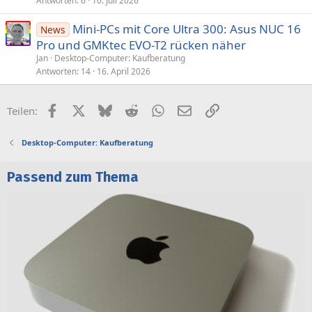
Antworten
6
10. Juli 2026
Mini-PCs mit Core Ultra 300: Asus NUC 16
News
Pro und GMKtec EVO-T2 rücken näher
Jan
Desktop-Computer: Kaufberatung
Antworten
14
16. April 2026
Facebook
X (Twitter)
Bluesky
Reddit
WhatsApp
E-Mail
Link
Teilen:
Desktop-Computer: Kaufberatung
Passend zum Thema