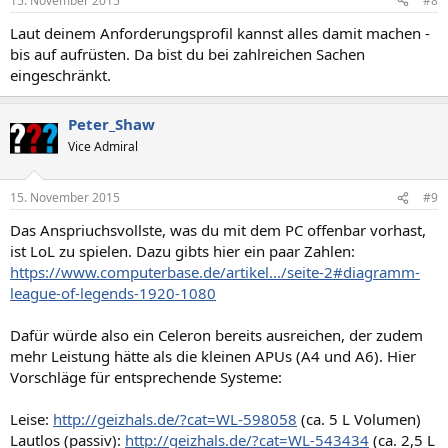
15. November 2015
#8
Laut deinem Anforderungsprofil kannst alles damit machen -
bis auf aufrüsten. Da bist du bei zahlreichen Sachen
eingeschränkt.
Peter_Shaw
Vice Admiral
15. November 2015
#9
Das Anspriuchsvollste, was du mit dem PC offenbar vorhast,
ist LoL zu spielen. Dazu gibts hier ein paar Zahlen:
https://www.computerbase.de/artikel.../seite-2#diagramm-
league-of-legends-1920-1080
Dafür würde also ein Celeron bereits ausreichen, der zudem
mehr Leistung hätte als die kleinen APUs (A4 und A6). Hier
Vorschläge für entsprechende Systeme:
Leise:
http://geizhals.de/?cat=WL-598058
(ca. 5 L Volumen)
Lautlos (passiv):
http://geizhals.de/?cat=WL-543434
(ca. 2,5 L