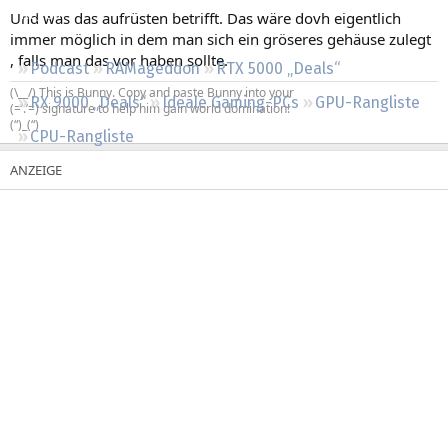
Regeln
Und was das aufrüsten betrifft. Das wäre dovh eigentlich
immer möglich in dem man sich ein gröseres gehäuse zulegt
, falls man das vor haben sollte.
Podcast
RAMageddon
RTX 5000 „Deals“
(\__/) This is Bunny. Copy and paste Bunny into your
RX 9000 „Deals“
Ideale Gaming-PCs
GPU-Rangliste
(=’.’=) signature to help him gain world domination!
(“)_(“)
CPU-Rangliste