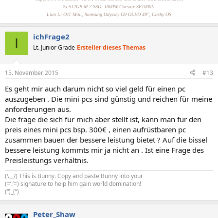
2x 512GB M.2 SSD, 1000W Corsair SF1000L,
Lian Li O11 Mini,
Samsung Odyssey G9 OLED 49",
Cachy OS
ichFrage2
I
Lt. Junior Grade
Ersteller dieses Themas
15. November 2015
#13
Es geht mir auch darum nicht so viel geld für einen pc
auszugeben . Die mini pcs sind günstig und reichen für meine
anforderungen aus.
Die frage die sich für mich aber stellt ist, kann man für den
preis eines mini pcs bsp. 300€ , einen aufrüstbaren pc
zusammen bauen der bessere leistung bietet ? Auf die bissel
bessere leistung kommts mir ja nicht an . Ist eine Frage des
Preisleistungs verhältnis.
(\__/) This is Bunny. Copy and paste Bunny into your
(=’.’=) signature to help him gain world domination!
(“)_(“)
Peter_Shaw