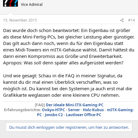
Vice Admiral
15. November 2015
#14
Das wurde doch schon beantwortet: Ein Eigenbau ist größer
als diese Mini-Fertig-PCs, bei gleicher Leistung aber günstiger.
Das gilt auch dann noch, wenn du für den Eigenbau statt
eines Midi-Towers ein mITX-Gehäuse wählst. Damit hättest du
dann einen Kompromiss aus Größe und Erweiterbarkeit.
Apropos: Was soll denn später alles aufgerüstet werden?
Und wie gesagt: Schau in die FAQ in meiner Signatur, da
kannst du dir mal einen Überblick verschaffen, was so
möglich ist. Du kannst bei den Systemen ja auch erst mal die
Grafikkarte weglassen oder eine kleinere CPU nehmen.
[FAQ]
Der ideale Mini-ITX-Gaming-PC
Erfahrungsberichte:
Onkyo-HTPC
-
Server
-
Holz-Kubus
-
mITX-Gaming-
PC
-
Jonsbo C2
-
Lautloser Office-PC
Du musst dich einloggen oder registrieren, um hier zu antworten.