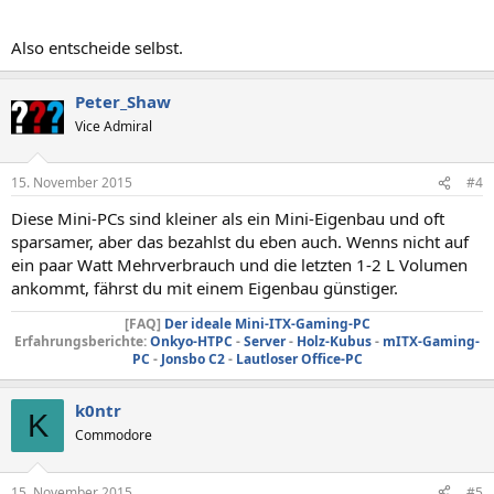
Also entscheide selbst.
Peter_Shaw
Vice Admiral
15. November 2015
#4
Diese Mini-PCs sind kleiner als ein Mini-Eigenbau und oft
sparsamer, aber das bezahlst du eben auch. Wenns nicht auf
ein paar Watt Mehrverbrauch und die letzten 1-2 L Volumen
ankommt, fährst du mit einem Eigenbau günstiger.
[FAQ]
Der ideale Mini-ITX-Gaming-PC
Erfahrungsberichte:
Onkyo-HTPC
-
Server
-
Holz-Kubus
-
mITX-Gaming-
PC
-
Jonsbo C2
-
Lautloser Office-PC
k0ntr
K
Commodore
15. November 2015
#5