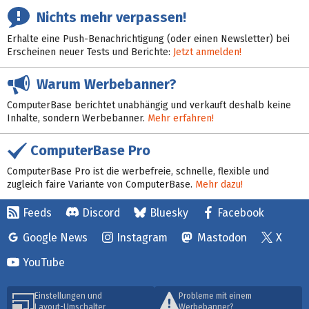
Nichts mehr verpassen!
Erhalte eine Push-Benachrichtigung (oder einen Newsletter) bei
Erscheinen neuer Tests und Berichte:
Jetzt anmelden!
Warum Werbebanner?
ComputerBase berichtet unabhängig und verkauft deshalb keine
Inhalte, sondern Werbebanner.
Mehr erfahren!
ComputerBase Pro
ComputerBase Pro ist die werbefreie, schnelle, flexible und
zugleich faire Variante von ComputerBase.
Mehr dazu!
Feeds
Discord
Bluesky
Facebook
Google News
Instagram
Mastodon
X
YouTube
Einstellungen und
Probleme mit einem
Layout-Umschalter
Werbebanner?