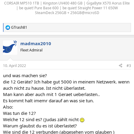
CORSAIR MP510 1TB | Kingston UV400 480 GB | GigaByte X570 Aorus Elite
| be quiet! Pure Base 600 | be quiet! Straight Power 11 650W
SteamDeck 256GB + 256GB@microSD
GTrash81
R
e
a
madmax2010
k
t
Fleet Admiral
i
o
n
10. April 2022
#3
e
n
und was machen sie?
:
die 12 Geräte? Ich habe gut 5000 in meinem Netzwerk. wenn
auch nicht zu hause. Ist nicht überlastet.
Man kann aber auch mit 1 Geraet ueberlasten..
Es kommt halt imemr darauf an was sie tun.
Also:
Was tun die 12?
Welche 12 sind es? (Judas zählt nicht
Warum glaubst du es ist überlastet?
Wie sind die 12 verbunden (abgesehen vom glauben )