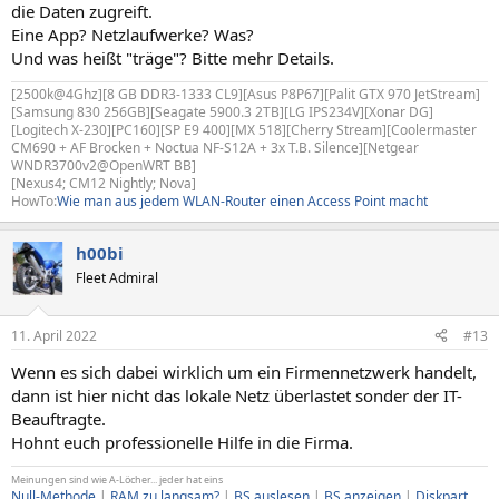
die Daten zugreift.
Eine App? Netzlaufwerke? Was?
Und was heißt "träge"? Bitte mehr Details.
[2500k@4Ghz][8 GB DDR3-1333 CL9][Asus P8P67][Palit GTX 970 JetStream]
[Samsung 830 256GB][Seagate 5900.3 2TB][LG IPS234V][Xonar DG]
[Logitech X-230][PC160][SP E9 400][MX 518][Cherry Stream][Coolermaster
CM690 + AF Brocken + Noctua NF-S12A + 3x T.B. Silence][Netgear
WNDR3700v2@OpenWRT BB]
[Nexus4; CM12 Nightly; Nova]
HowTo:
Wie man aus jedem WLAN-Router einen Access Point macht
h00bi
Fleet Admiral
11. April 2022
#13
Wenn es sich dabei wirklich um ein Firmennetzwerk handelt,
dann ist hier nicht das lokale Netz überlastet sonder der IT-
Beauftragte.
Hohnt euch professionelle Hilfe in die Firma.
Meinungen sind wie A-Löcher... jeder hat eins
Null-Methode
|
RAM zu langsam?
|
BS auslesen
|
BS anzeigen
|
Diskpart