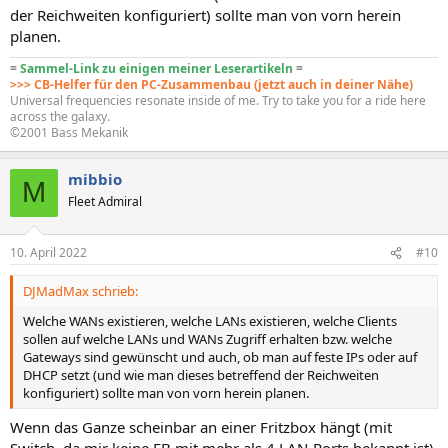
der Reichweiten konfiguriert) sollte man von vorn herein
planen.
=
Sammel-Link zu einigen meiner Leserartikeln
=
>>> CB-Helfer für den PC-Zusammenbau (jetzt auch in deiner Nähe)
Universal frequencies resonate inside of me. Try to take you for a ride here
across the galaxy.
©2001 Bass Mekanik
mibbio
M
Fleet Admiral
10. April 2022
#10
DJMadMax schrieb:
Welche WANs existieren, welche LANs existieren, welche Clients
sollen auf welche LANs und WANs Zugriff erhalten bzw. welche
Gateways sind gewünscht und auch, ob man auf feste IPs oder auf
DHCP setzt (und wie man dieses betreffend der Reichweiten
konfiguriert) sollte man von vorn herein planen.
Wenn das Ganze scheinbar an einer Fritzbox hängt (mit
Switch, da mir keine FB mit mehr als 4 LAN-Ports bekannt ist),