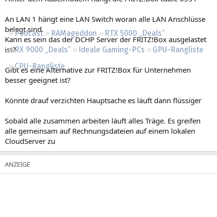
Regeln
An LAN 1 hängt eine LAN Switch woran alle LAN Anschlüsse
belegt sind.
Podcast
RAMageddon
RTX 5000 „Deals“
Kann es sein das der DCHP Server der FRITZ!Box ausgelastet
ist?
RX 9000 „Deals“
Ideale Gaming-PCs
GPU-Rangliste
CPU-Rangliste
Gibt es eine Alternative zur FRITZ!Box für Unternehmen
besser geeignet ist?
Könnte drauf verzichten Hauptsache es läuft dann flüssiger
Sobald alle zusammen arbeiten läuft alles Träge. Es greifen
alle gemeinsam auf Rechnungsdateien auf einem lokalen
CloudServer zu