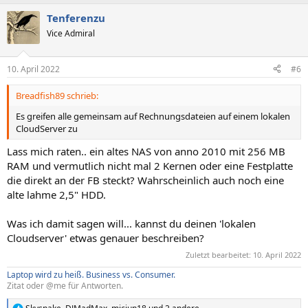
a
Tenferenzu
k
t
Vice Admiral
i
o
n
10. April 2022
#6
e
n
Breadfish89 schrieb:
:
Es greifen alle gemeinsam auf Rechnungsdateien auf einem lokalen
CloudServer zu
Lass mich raten.. ein altes NAS von anno 2010 mit 256 MB
RAM und vermutlich nicht mal 2 Kernen oder eine Festplatte
die direkt an der FB steckt? Wahrscheinlich auch noch eine
alte lahme 2,5" HDD.
Was ich damit sagen will... kannst du deinen 'lokalen
Cloudserver' etwas genauer beschreiben?
Zuletzt bearbeitet:
10. April 2022
Laptop wird zu heiß.
Business vs. Consumer.
Zitat oder @me für Antworten.