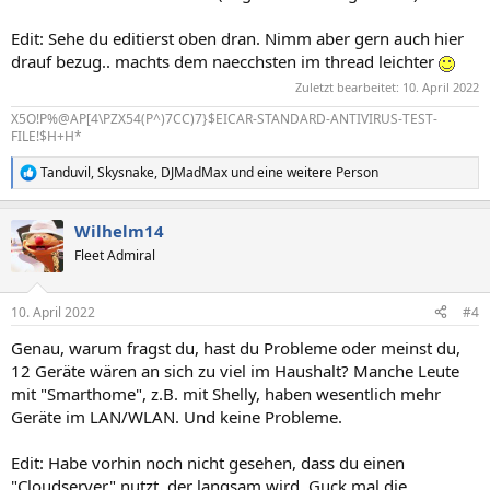
Edit: Sehe du editierst oben dran. Nimm aber gern auch hier
drauf bezug.. machts dem naecchsten im thread leichter
Zuletzt bearbeitet:
10. April 2022
X5O!P%@AP[4\PZX54(P^)7CC)7}$EICAR-STANDARD-ANTIVIRUS-TEST-
FILE!$H+H*
Tanduvil
,
Skysnake
,
DJMadMax
und eine weitere Person
R
e
a
Wilhelm14
k
t
Fleet Admiral
i
o
n
10. April 2022
#4
e
n
Genau, warum fragst du, hast du Probleme oder meinst du,
:
12 Geräte wären an sich zu viel im Haushalt? Manche Leute
mit "Smarthome", z.B. mit Shelly, haben wesentlich mehr
Geräte im LAN/WLAN. Und keine Probleme.
Edit: Habe vorhin noch nicht gesehen, dass du einen
"Cloudserver" nutzt, der langsam wird. Guck mal die