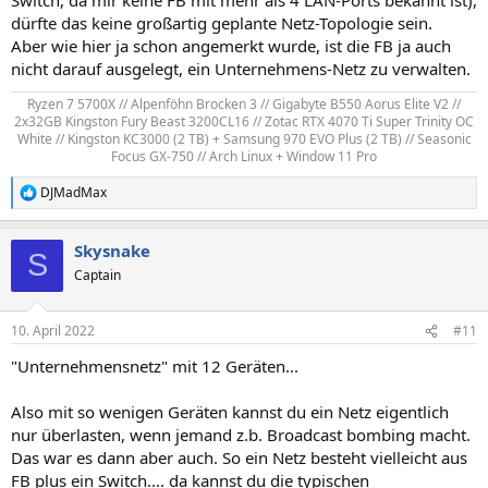
dürfte das keine großartig geplante Netz-Topologie sein.
Aber wie hier ja schon angemerkt wurde, ist die FB ja auch
nicht darauf ausgelegt, ein Unternehmens-Netz zu verwalten.
Ryzen 7 5700X // Alpenföhn Brocken 3 // Gigabyte B550 Aorus Elite V2 //
2x32GB Kingston Fury Beast 3200CL16 // Zotac RTX 4070 Ti Super Trinity OC
White // Kingston KC3000 (2 TB) + Samsung 970 EVO Plus (2 TB) // Seasonic
Focus GX-750 // Arch Linux + Window 11 Pro​
DJMadMax
R
e
a
Skysnake
k
S
t
Captain
i
o
n
10. April 2022
#11
e
n
"Unternehmensnetz" mit 12 Geräten...
:
Also mit so wenigen Geräten kannst du ein Netz eigentlich
nur überlasten, wenn jemand z.b. Broadcast bombing macht.
Das war es dann aber auch. So ein Netz besteht vielleicht aus
FB plus ein Switch.... da kannst du die typischen