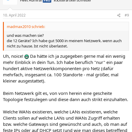
Fleet Admiral
PRO
✍️Leserartikel-Schreiber
10. April 2022
#9
madmax2010 schrieb:
und was machen sie?
die 12 Geräte? Ich habe gut 5000 in meinem Netzwerk. wenn auch
nicht zu hause. Ist nicht überlastet.
Uh, noice!
Da hätte ich ja zugegeben gerne mal ein wenig
mehr Einblick in dein Tun. Ich habe beruflich "nur" ein paar
hundert aktive Netzwerkkomponenten pro Netz (dafür
mehrfach, insgesamt ca. 100 Standorte - mal größer, mal
kleiner ausgestattet).
Beim Netzwerk gilt es, von vorn herein eine gescheite
Topologie festzulegen und diese dann auch strikt einzuhalten.
Welche WANs existieren, welche LANs existieren, welche
Clients sollen auf welche LANs und WANs Zugriff erhalten
bzw. welche Gateways sind gewünscht und auch, ob man auf
feste IPs oder auf DHCP setzt (und wie man dieses betreffend