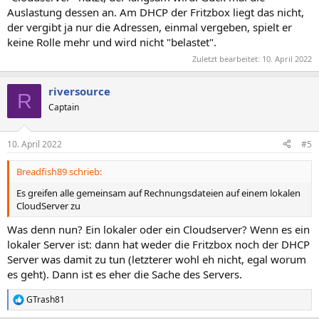
Auslastung dessen an. Am DHCP der Fritzbox liegt das nicht,
der vergibt ja nur die Adressen, einmal vergeben, spielt er
keine Rolle mehr und wird nicht "belastet".
Zuletzt bearbeitet:
10. April 2022
riversource
R
Captain
10. April 2022
#5
Breadfish89 schrieb:
Es greifen alle gemeinsam auf Rechnungsdateien auf einem lokalen
CloudServer zu
Was denn nun? Ein lokaler oder ein Cloudserver? Wenn es ein
lokaler Server ist: dann hat weder die Fritzbox noch der DHCP
Server was damit zu tun (letzterer wohl eh nicht, egal worum
es geht). Dann ist es eher die Sache des Servers.
GTrash81
R
e