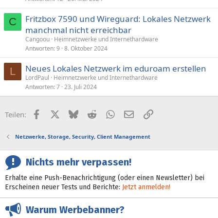
Fritzbox 7590 und Wireguard: Lokales Netzwerk
C
manchmal nicht erreichbar
Cangoou
Heimnetzwerke und Internethardware
Antworten
9
8. Oktober 2024
Neues Lokales Netzwerk im eduroam erstellen
L
LordPaul
Heimnetzwerke und Internethardware
Antworten
7
23. Juli 2024
Facebook
X (Twitter)
Bluesky
Reddit
WhatsApp
E-Mail
Link
Teilen:
Netzwerke, Storage, Security, Client Management
Nichts mehr verpassen!
Erhalte eine Push-Benachrichtigung (oder einen Newsletter) bei
Erscheinen neuer Tests und Berichte:
Jetzt anmelden!
Warum Werbebanner?