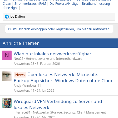
Clean
|
Stromverbrauch RAM
|
Die PowerLAN Lüge
|
Breitbandmessung
done right
|
Joe Dalton
R
e
a
Du musst dich einloggen oder registrieren, um hier zu antworten.
k
t
i
Ähnliche Themen
o
n
e
Wlan nur lokales netzwerk verfügbar
N
n
Neu25
Heimnetzwerke und Internethardware
:
Antworten
28
8. Februar 2026
Über lokales Netzwerk: Microsofts
News
Backup-App sichert Windows-Daten ohne Cloud
Andy
Windows 11
Antworten
44
24. Juli 2025
Wireguard VPN Verbindung zu Server und
lokales Netzwerk
interface31
Netzwerke, Storage, Security, Client Management
Antworten
12
20. Mai 2024