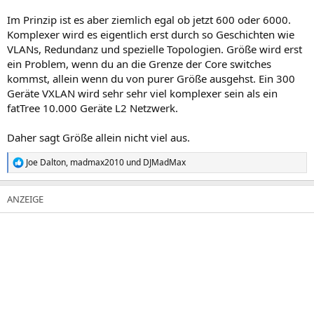
Im Prinzip ist es aber ziemlich egal ob jetzt 600 oder 6000.
Komplexer wird es eigentlich erst durch so Geschichten wie
VLANs, Redundanz und spezielle Topologien. Größe wird erst
ein Problem, wenn du an die Grenze der Core switches
kommst, allein wenn du von purer Größe ausgehst. Ein 300
Geräte VXLAN wird sehr sehr viel komplexer sein als ein
fatTree 10.000 Geräte L2 Netzwerk.
Daher sagt Größe allein nicht viel aus.
Joe Dalton
,
madmax2010
und
DJMadMax
R
e
a
k
t
i
o
n
e
n
: