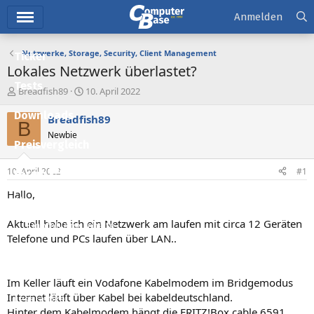
Hauptmenü
Anmelden
Netzwerke, Storage, Security, Client Management
Ticker
Lokales Netzwerk überlastet?
Tests
E
E
Breadfish89
10. April 2022
r
r
Downloads
s
s
Breadfish89
B
t
t
Newbie
e
e
Preisvergleich
l
l
l
l
10. April 2022
#1
Forum
e
t
r
a
Hallo,
Aktuelles
m
Aktuell habe ich ein Netzwerk am laufen mit circa 12 Geräten
Empfohlene Inhalte
Telefone und PCs laufen über LAN..
Neue Beiträge
Neueste Aktivitäten
Im Keller läuft ein Vodafone Kabelmodem im Bridgemodus
Internet läuft über Kabel bei kabeldeutschland.
Leserartikel
Hinter dem Kabelmodem hängt die FRITZ!Box cable 6591