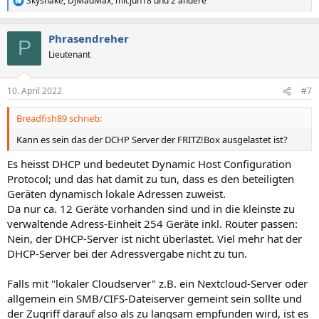
Skysnake
,
DJMadMax
,
micjun18
und 2 andere
R
e
a
Phrasendreher
k
P
t
Lieutenant
i
o
n
10. April 2022
#7
e
n
Breadfish89 schrieb:
:
Kann es sein das der DCHP Server der FRITZ!Box ausgelastet ist?
Es heisst DHCP und bedeutet Dynamic Host Configuration
Protocol; und das hat damit zu tun, dass es den beteiligten
Geräten dynamisch lokale Adressen zuweist.
Da nur ca. 12 Geräte vorhanden sind und in die kleinste zu
verwaltende Adress-Einheit 254 Geräte inkl. Router passen:
Nein, der DHCP-Server ist nicht überlastet. Viel mehr hat der
DHCP-Server bei der Adressvergabe nicht zu tun.
Falls mit "lokaler Cloudserver" z.B. ein Nextcloud-Server oder
allgemein ein SMB/CIFS-Dateiserver gemeint sein sollte und
der Zugriff darauf also als zu langsam empfunden wird, ist es