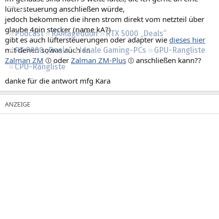
Regeln
lüftersteuerung anschließen würde,
jedoch bekommen die ihren strom direkt vom netzteil über
glaube 4pin stecker (name kA?)
Podcast
RAMageddon
RTX 5000 „Deals“
gibt es auch lüftersteuerungen oder adapter wie
dieses hier
mit denen sowas auch an
RX 9000 „Deals“
Ideale Gaming-PCs
GPU-Rangliste
Zalman ZM
oder
Zalman ZM-Plus
anschließen kann??
CPU-Rangliste
danke für die antwort mfg Kara