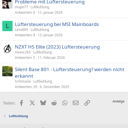
Probleme mit Lüftersteuerung
mupo77
Luftkühlung
Antworten
6
12. Januar 2026
Lüftersteuerung bei MSI Mainboards
L
Lexx889
Luftkühlung
Antworten
8
13. Januar 2026
NZXT H5 Elite (2023) Lüftersteuerung
Havoc2k3
Luftkühlung
Antworten
5
11. Februar 2026
Silent Base 801 - Lüftersteuerung? werden nicht
erkannt
Schmusiiii
Luftkühlung
Antworten
29
6. Dezember 2025
Facebook
X (Twitter)
Bluesky
Reddit
WhatsApp
E-Mail
Link
Teilen:
Luftkühlung