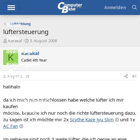
Hauptmenü
Anmelden
Luftkühlung
Ticker
lüftersteuerung
Tests
E
E
Karakal
3. August 2008
r
r
Downloads
s
s
Karakal
K
t
t
Cadet 4th Year
e
e
Preisvergleich
l
l
l
l
3. August 2008
#1
Forum
e
t
r
a
halihalo
Aktuelles
m
da ich mich nun entschlossen habe welche lüfter ich mir
Empfohlene Inhalte
kaufen
Neue Beiträge
möchte, brauche ich nur noch die richte lüftersteuerung dazu.
zu sagen ist ich möchte mir 2x
Scythe Kaze Jyu Slim
und 1x
Neueste Aktivitäten
AC Fan
Leserartikel
im gehäuse sind noch 3 weite lüfter, die ich gerne an eine