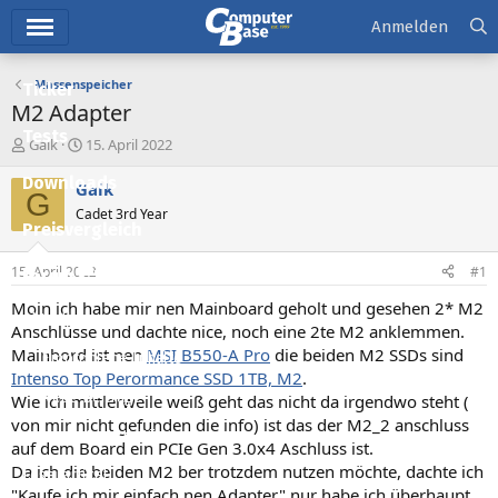
Hauptmenü
Anmelden
Massenspeicher
Ticker
M2 Adapter
Tests
E
E
Gaik
15. April 2022
r
r
Downloads
s
s
Gaik
G
t
t
Cadet 3rd Year
e
e
Preisvergleich
l
l
l
l
15. April 2022
#1
Forum
e
t
r
a
Moin ich habe mir nen Mainboard geholt und gesehen 2* M2
Aktuelles
m
Anschlüsse und dachte nice, noch eine 2te M2 anklemmen.
Mainbord ist nen
MSI B550-A Pro
die beiden M2 SSDs sind
Empfohlene Inhalte
Intenso Top Perormance SSD 1TB, M2
.
Neue Beiträge
Wie ich mittlerweile weiß geht das nicht da irgendwo steht (
von mir nicht gefunden die info) ist das der M2_2 anschluss
Neueste Aktivitäten
auf dem Board ein PCIe Gen 3.0x4 Aschluss ist.
Da ich die beiden M2 ber trotzdem nutzen möchte, dachte ich
Leserartikel
"Kaufe ich mir einfach nen Adapter" nur habe ich überhaupt