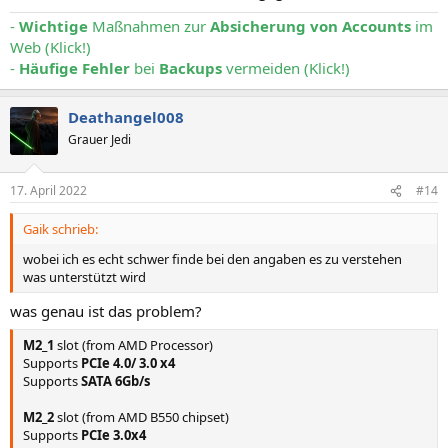
-
Wichtige
Maßnahmen zur
Absicherung von Accounts
im
Web (Klick!)
-
Häufige Fehler
bei
Backups
vermeiden (Klick!)
Deathangel008
Grauer Jedi
17. April 2022
#14
Gaik schrieb:
wobei ich es echt schwer finde bei den angaben es zu verstehen
was unterstützt wird
was genau ist das problem?
M2_1
slot (from AMD Processor)
Supports
PCIe 4.0/ 3.0 x4
Supports
SATA 6Gb/s
M2_2
slot (from AMD B550 chipset)
Supports
PCIe 3.0x4