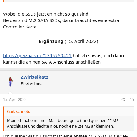
2x M.2 slots (Key M)
M2_1 slot (from AMD Processor)
Supports PCIe 4.0/ 3.0 x4
Wobei die SSDs jetzt eh nicht so gut sind.
Beides sind M.2 SATA SSDs, dafür braucht es eine extra
Supports SATA 6Gb/s
Controller Karte.
Supports 2242/ 2260/ 2280/ 22110 storage
devices
Ergänzung
(
15. April 2022
)
M2_2 slot (from AMD B550 chipset)
Supports PCIe 3.0x4
https://geizhals.de/2795750421
halt zb sowas, und dann
Supports 2242/ 2260/ 2280 storage devices
kannst die an nen SATA Anschluss anschließen
Zwirbelkatz
Fleet Admiral
15. April 2022
#5
Gaik schrieb:
Moin ich habe mir nen Mainboard geholt und gesehen 2* M2
Anschlüsse und dachte nice, noch eine 2te M2 anklemmen.
Ich glaube was du suchst ist eine
NVMe
M.2 SSD. Mit
PCIe-