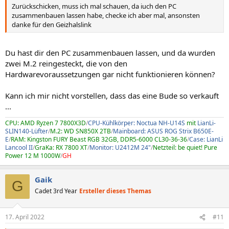
Zurückschicken, muss ich mal schauen, da iuch den PC
zusammenbauen lassen habe, checke ich aber mal, ansonsten
danke für den Geizhalslink
Du hast dir den PC zusammenbauen lassen, und da wurden
zwei M.2 reingesteckt, die von den
Hardwarevoraussetzungen gar nicht funktionieren können?
Kann ich mir nicht vorstellen, dass das eine Bude so verkauft
...
CPU: AMD Ryzen 7 7800X3D
/
CPU-Kühlkörper: Noctua NH-U14S
mit
LianLi-
SLIN140-Lüfter
/
M.2: WD SN850X 2TB
/
Mainboard: ASUS ROG Strix B650E-
E
/
RAM: Kingston FURY Beast RGB 32GB, DDR5-6000 CL30-36-36
/
Case: LianLi
Lancool II
/
GraKa: RX 7800 XT
/
Monitor: U2412M 24"
/
Netzteil: be quiet! Pure
Power 12 M 1000W
/
GH
Gaik
G
Cadet 3rd Year
Ersteller dieses Themas
17. April 2022
#11