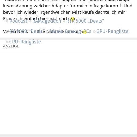
Regeln
keine Ahnung welcher Adapter für mich in frage kommt. Und
bevor ich wieder irgendwelchen Mist kaufe dachte ich mir
Frage ich einfach hier mal nach
Podcast
RAMageddon
RTX 5000 „Deals“
Vielen Dank für ihre Aufmerksamkeit
RX 9000 „Deals“
Ideale Gaming-PCs
GPU-Rangliste
CPU-Rangliste