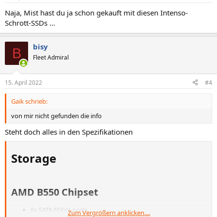
Naja, Mist hast du ja schon gekauft mit diesen Intenso-
Schrott-SSDs ...
bisy
B
Fleet Admiral
15. April 2022
#4
Gaik schrieb:
von mir nicht gefunden die info
Steht doch alles in den Spezifikationen
Storage​
AMD B550 Chipset​
6x SATA 6Gb/s ports
Zum Vergrößern anklicken....