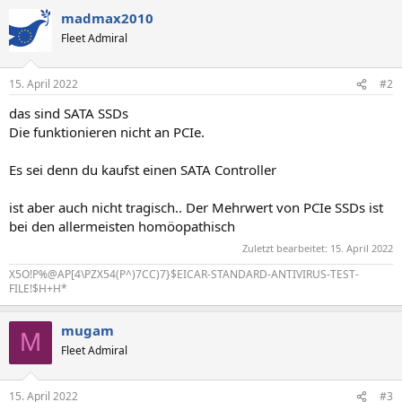
madmax2010
Fleet Admiral
15. April 2022
#2
das sind SATA SSDs
Die funktionieren nicht an PCIe.
Es sei denn du kaufst einen SATA Controller
ist aber auch nicht tragisch.. Der Mehrwert von PCIe SSDs ist
bei den allermeisten homöopathisch
Zuletzt bearbeitet:
15. April 2022
X5O!P%@AP[4\PZX54(P^)7CC)7}$EICAR-STANDARD-ANTIVIRUS-TEST-
FILE!$H+H*
mugam
M
Fleet Admiral
15. April 2022
#3