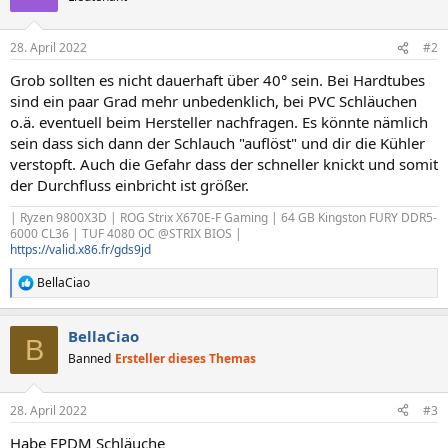
28. April 2022
#2
Grob sollten es nicht dauerhaft über 40° sein. Bei Hardtubes
sind ein paar Grad mehr unbedenklich, bei PVC Schläuchen
o.ä. eventuell beim Hersteller nachfragen. Es könnte nämlich
sein dass sich dann der Schlauch "auflöst" und dir die Kühler
verstopft. Auch die Gefahr dass der schneller knickt und somit
der Durchfluss einbricht ist größer.
| Ryzen 9800X3D | ROG Strix X670E-F Gaming | 64 GB Kingston FURY DDR5-
6000 CL36 | TUF 4080 OC @STRIX BIOS |
https://valid.x86.fr/gds9jd
BellaCiao
R
e
a
BellaCiao
k
B
t
Banned
Ersteller dieses Themas
i
o
n
28. April 2022
#3
e
n
Habe EPDM Schläuche