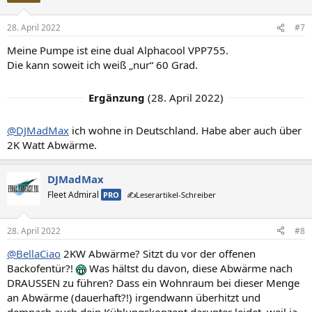
o
n
28. April 2022
#7
e
n
Meine Pumpe ist eine dual Alphacool VPP755.
:
Die kann soweit ich weiß „nur“ 60 Grad.
Ergänzung
(
28. April 2022
)
@DJMadMax
ich wohne in Deutschland. Habe aber auch über
2K Watt Abwärme.
DJMadMax
Fleet Admiral
PRO
✍️Leserartikel-Schreiber
28. April 2022
#8
@BellaCiao
2KW Abwärme? Sitzt du vor der offenen
Backofentür?!
Was hältst du davon, diese Abwärme nach
DRAUSSEN zu führen? Dass ein Wohnraum bei dieser Menge
an Abwärme (dauerhaft?!) irgendwann überhitzt und
demnach auch dein Kühlungskonzept darunter leidet, weil ja