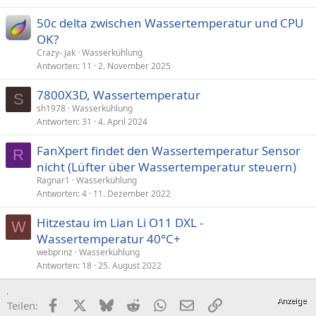
50c delta zwischen Wassertemperatur und CPU
OK?
Crazy- Jak
Wasserkühlung
Antworten
11
2. November 2025
7800X3D, Wassertemperatur
S
sh1978
Wasserkühlung
Antworten
31
4. April 2024
FanXpert findet den Wassertemperatur Sensor
R
nicht (Lüfter über Wassertemperatur steuern)
Ragnar1
Wasserkühlung
Antworten
4
11. Dezember 2022
Hitzestau im Lian Li O11 DXL -
W
Wassertemperatur 40°C+
webprinz
Wasserkühlung
Antworten
18
25. August 2022
Facebook
X (Twitter)
Bluesky
Reddit
WhatsApp
E-Mail
Link
Teilen: