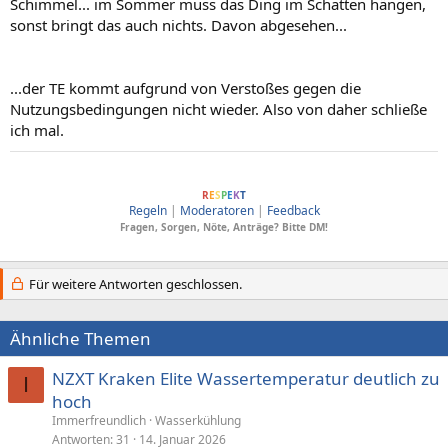
Schimmel... im Sommer muss das Ding im Schatten hängen,
sonst bringt das auch nichts. Davon abgesehen...
...der TE kommt aufgrund von Verstoßes gegen die
Nutzungsbedingungen nicht wieder. Also von daher schließe
ich mal.
ComputerBase soll Menschen verbinden, dafür wesentlich sind Anstand und
R
E
S
P
E
K
T
Regeln
|
Moderatoren
|
Feedback
Fragen, Sorgen, Nöte, Anträge? Bitte DM!
Für weitere Antworten geschlossen.
Ähnliche Themen
NZXT Kraken Elite Wassertemperatur deutlich zu
I
hoch
Immerfreundlich
Wasserkühlung
Antworten
31
14. Januar 2026