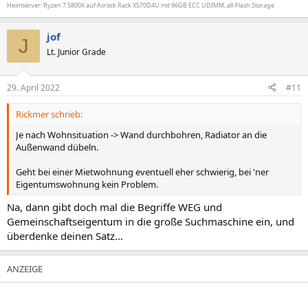
Heimserver: Ryzen 7 5800X auf Asrock Rack X570D4U mit 96GB ECC UDIMM, all-Flash Storage
jof
J
Lt. Junior Grade
29. April 2022
#11
Rickmer schrieb:
Je nach Wohnsituation -> Wand durchbohren, Radiator an die
Außenwand dübeln.
Geht bei einer Mietwohnung eventuell eher schwierig, bei 'ner
Eigentumswohnung kein Problem.
Na, dann gibt doch mal die Begriffe WEG und
Gemeinschaftseigentum in die große Suchmaschine ein, und
überdenke deinen Satz...