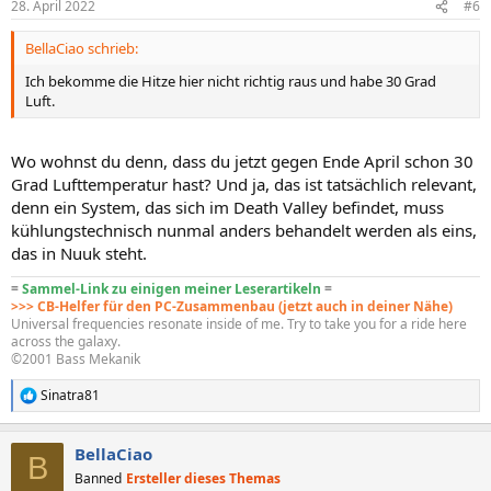
28. April 2022
#6
e
n
BellaCiao schrieb:
:
Ich bekomme die Hitze hier nicht richtig raus und habe 30 Grad
Luft.
Wo wohnst du denn, dass du jetzt gegen Ende April schon 30
Grad Lufttemperatur hast? Und ja, das ist tatsächlich relevant,
denn ein System, das sich im Death Valley befindet, muss
kühlungstechnisch nunmal anders behandelt werden als eins,
das in Nuuk steht.
=
Sammel-Link zu einigen meiner Leserartikeln
=
>>> CB-Helfer für den PC-Zusammenbau (jetzt auch in deiner Nähe)
Universal frequencies resonate inside of me. Try to take you for a ride here
across the galaxy.
©2001 Bass Mekanik
Sinatra81
R
e
a
BellaCiao
k
B
t
Banned
Ersteller dieses Themas
i