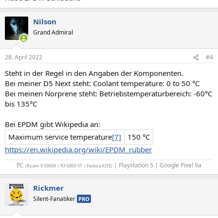
:
Nilson
Grand Admiral
28. April 2022
#4
Steht in der Regel in den Angaben der Komponenten.
Bei meiner D5 Next steht: Coolant temperature: 0 to 50 °C
Bei meinen Norprene steht: Betriebstemperaturbereich: -60°C
bis 135°C
Bei EPDM gibt Wikipedia an:
Maximum service temperature
[7]
150 °C
https://en.wikipedia.org/wiki/EPDM_rubber
PC
| Playstation 5 | Google Pixel 9a​
(Ryzen 9 5900X | RX 6800 XT | Fedora KDE)
Rickmer
Silent-Fanatiker
PRO