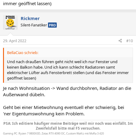
immer geöffnet lassen)
Rickmer
Silent-Fanatiker
PRO
29. April 2022
#10
BellaCiao schrieb:
Und nach draußen führen geht nicht weil ich nur Fenster und
keinen Balkon habe. Und ich kann schlecht Radiatoren samt
elektrischer Lüfter aufs Fensterbrett stellen (und das Fenster immer
geöffnet lassen)
Je nach Wohnsituation -> Wand durchbohren, Radiator an die
Außenwand dübeln.
Geht bei einer Mietwohnung eventuell eher schwierig, bei
'ner Eigentumswohnung kein Problem.
PSA: Ich editiere häufiger meine Beiträge weil mir noch was einfällt. Im
Zweifelsfall bitte mal F5 versuchen.
Gaming PC: Ryzen 7 9800X3D, Zotac RTX 4090 OC, Custom WaKü mit MoRa 3 420