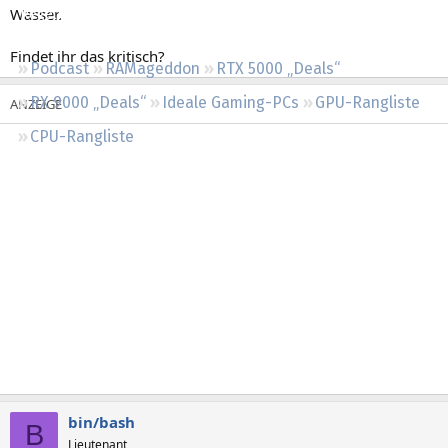
Wasser.
Regeln
Findet ihr das kritisch?
Podcast
RAMageddon
RTX 5000 „Deals“
RX 9000 „Deals“
Ideale Gaming-PCs
GPU-Rangliste
CPU-Rangliste
bin/bash
B
Lieutenant