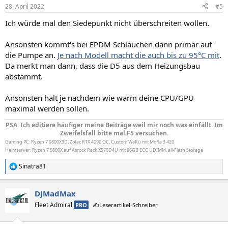
28. April 2022
#5
Ich würde mal den Siedepunkt nicht überschreiten wollen.
Ansonsten kommt's bei EPDM Schläuchen dann primär auf
die Pumpe an.
Je nach Modell macht die auch bis zu 95°C mit
.
Da merkt man dann, dass die D5 aus dem Heizungsbau
abstammt.
Ansonsten halt je nachdem wie warm deine CPU/GPU
maximal werden sollen.
PSA: Ich editiere häufiger meine Beiträge weil mir noch was einfällt. Im
Zweifelsfall bitte mal F5 versuchen.
Gaming PC: Ryzen 7 9800X3D, Zotac RTX 4090 OC, Custom WaKü mit MoRa 3 420
Heimserver: Ryzen 7 5800X auf Asrock Rack X570D4U mit 96GB ECC UDIMM, all-Flash Storage
Sinatra81
R
e
a
DJMadMax
k
t
Fleet Admiral
PRO
✍️Leserartikel-Schreiber
i
o
n