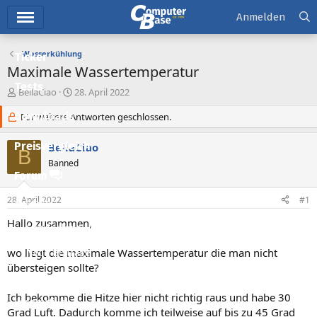
Hauptmenü
Anmelden
Wasserkühlung
Ticker
Maximale Wassertemperatur
Tests
E
E
BellaCiao
28. April 2022
r
r
Downloads
s
Für weitere Antworten geschlossen.
s
t
t
e
e
Preisvergleich
BellaCiao
B
l
l
Banned
l
l
Forum
e
t
r
a
28. April 2022
#1
Aktuelles
m
Hallo zusammen,
Empfohlene Inhalte
wo liegt die maximale Wassertemperatur die man nicht
Neue Beiträge
übersteigen sollte?
Neueste Aktivitäten
Ich bekomme die Hitze hier nicht richtig raus und habe 30
Leserartikel
Grad Luft. Dadurch komme ich teilweise auf bis zu 45 Grad