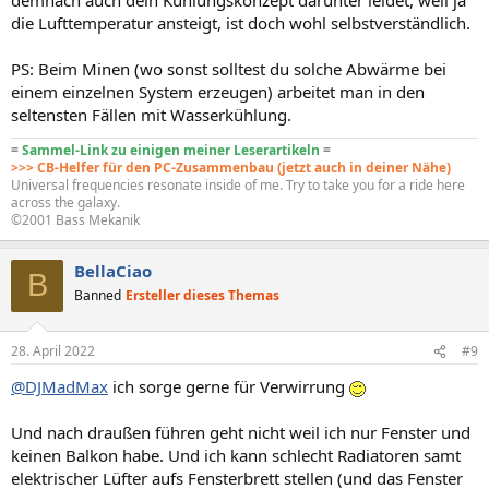
die Lufttemperatur ansteigt, ist doch wohl selbstverständlich.
PS: Beim Minen (wo sonst solltest du solche Abwärme bei
einem einzelnen System erzeugen) arbeitet man in den
seltensten Fällen mit Wasserkühlung.
=
Sammel-Link zu einigen meiner Leserartikeln
=
>>> CB-Helfer für den PC-Zusammenbau (jetzt auch in deiner Nähe)
Universal frequencies resonate inside of me. Try to take you for a ride here
across the galaxy.
©2001 Bass Mekanik
BellaCiao
B
Banned
Ersteller dieses Themas
28. April 2022
#9
@DJMadMax
ich sorge gerne für Verwirrung
Und nach draußen führen geht nicht weil ich nur Fenster und
keinen Balkon habe. Und ich kann schlecht Radiatoren samt
elektrischer Lüfter aufs Fensterbrett stellen (und das Fenster