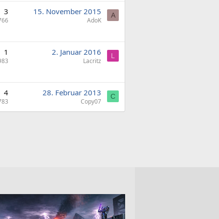
3
15. November 2015
A
766
AdoK
1
2. Januar 2016
L
983
Lacritz
4
28. Februar 2013
C
783
Copy07