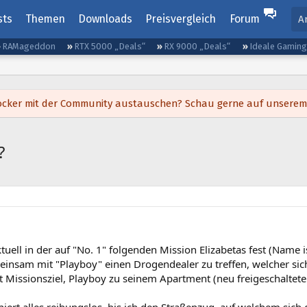
sts
Themen
Downloads
Preisvergleich
Forum
A
RAMageddon
RTX 5000 „Deals“
RX 9000 „Deals“
Ideale Gamin
h locker mit der Community austauschen? Schau gerne auf unsere
?
ktuell in der auf "No. 1" folgenden Mission Elizabetas fest (Name i
insam mit "Playboy" einen Drogendealer zu treffen, welcher sic
t Missionsziel, Playboy zu seinem Apartment (neu freigeschalteter 