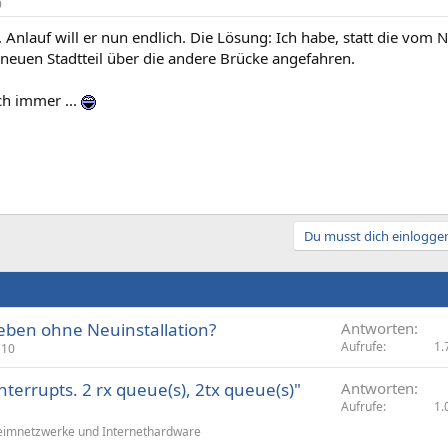
9
Anlauf will er nun endlich. Die Lösung: Ich habe, statt die vom
 neuen Stadtteil über die andere Brücke angefahren.
h immer ...
Du musst dich einloggen
ben ohne Neuinstallation?
Antworten
Aufrufe
1.
 10
terrupts. 2 rx queue(s), 2tx queue(s)"
Antworten
Aufrufe
1.
imnetzwerke und Internethardware