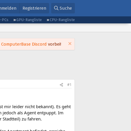
nmelden
Registrieren
Suche
g-PCs
GPU-Rangliste
CPU-Rangliste
m
ComputerBase Discord
vorbei!
#1
st mir leider nicht bekannt). Es geht
h jedoch als Agent entpuppt. Im
Stadtteil) zu fahren.