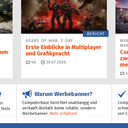
BERICHT
GEARS OF WAR: E-DAY
WAR
MAR
Erste Einblicke in Multiplayer
 zum
Co
und Grafikpracht
zw
Kommentare
48
30.07.2026
me
4
Warum Werbebanner?
!
ComputerBase berichtet unabhängig und
Compu
er
verkauft deshalb keine Inhalte, sondern
schne
 Tests
Werbebanner.
Mehr erfahren!
von 