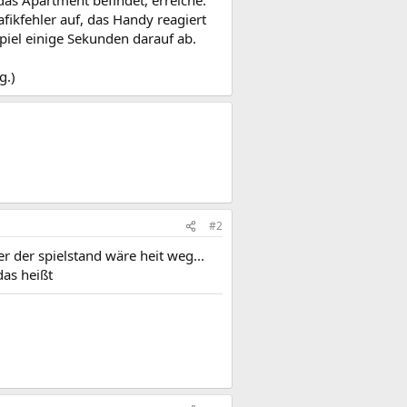
das Apartment befindet, erreiche.
fikfehler auf, das Handy reagiert
Spiel einige Sekunden darauf ab.
g.)
#2
r der spielstand wäre heit weg...
das heißt