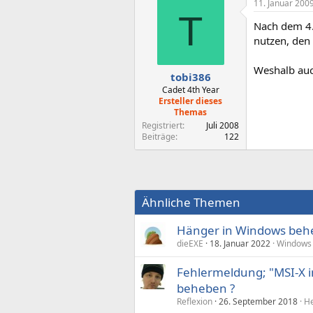
11. Januar 200
T
Nach dem 4. 
nutzen, den
Weshalb auc
tobi386
Cadet 4th Year
Ersteller dieses
Themas
Registriert
Juli 2008
Beiträge
122
Ähnliche Themen
Hänger in Windows behe
dieEXE
18. Januar 2022
Windows
Fehlermeldung; "MSI-X in
beheben ?
Reflexion
26. September 2018
He