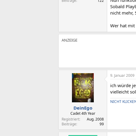
Nun funktion
Beiträge
122
Sobald Playb
nicht mehr, 
Wer hat mit
9. Januar 2009
ich würde je
vielleicht s
NICHT KLICKEN!
DeinEgo
Cadet 4th Year
Registriert
Aug. 2008
Beiträge
99