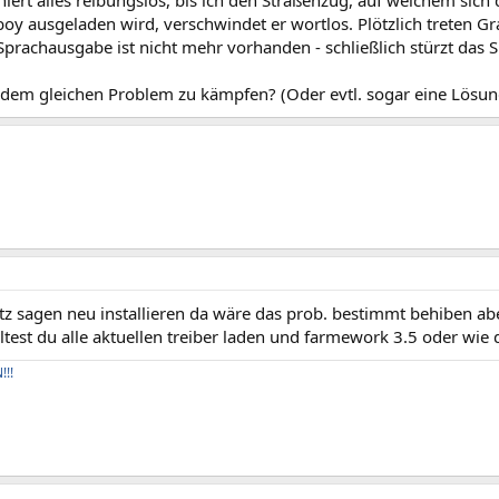
iert alles reibungslos, bis ich den Straßenzug, auf welchem sich 
oy ausgeladen wird, verschwindet er wortlos. Plötzlich treten Gra
Sprachausgabe ist nicht mehr vorhanden - schließlich stürzt das 
 dem gleichen Problem zu kämpfen? (Oder evtl. sogar eine Lösun
tz sagen neu installieren da wäre das prob. bestimmt behiben abe
olltest du alle aktuellen treiber laden und farmework 3.5 oder wie 
!!