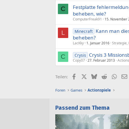
Festplatte fehlermeldung
C
beheben, wie?
ComputerFreak91
15. November 
Kann man dies
Minecraft
L
beheben?
LacKky
1. Januar 2016
Strategie
Crysis 3 Missions
Crysis
C
Copy07
27. Februar 2013
Actions
Facebook
X (Twitter)
Bluesky
Reddit
What
Teilen:
Foren
Games
Actionspiele
Passend zum Thema