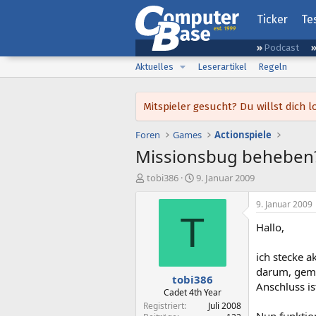
Ticker
Te
Podcast
Aktuelles
Leserartikel
Regeln
Mitspieler gesucht? Du willst dic
Foren
Games
Actionspiele
Missionsbug beheben
E
E
tobi386
9. Januar 2009
r
r
s
s
9. Januar 2009
t
t
T
Hallo,
e
e
l
l
l
l
ich stecke a
e
t
darum, geme
tobi386
r
a
Anschluss is
m
Cadet 4th Year
Registriert
Juli 2008