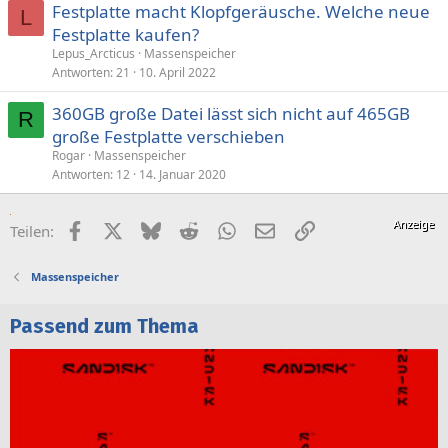
Festplatte macht Klopfgeräusche. Welche neue
L
Festplatte kaufen?
Lepus_Arcticus
Massenspeicher
Antworten
21
10. April 2022
360GB große Datei lässt sich nicht auf 465GB
R
große Festplatte verschieben
Rogar
Massenspeicher
Antworten
12
14. Januar 2020
Facebook
X (Twitter)
Bluesky
Reddit
WhatsApp
E-Mail
Link
Teilen:
Massenspeicher
Passend zum Thema