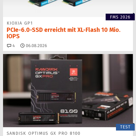
FMS 2026
KIOXIA GP1
PCIe-6.0-SSD erreicht mit XL-Flash 10 Mio.
IOPS
Kommentare
4
06.08.2026
TEST
SANDISK OPTIMUS GX PRO 8100