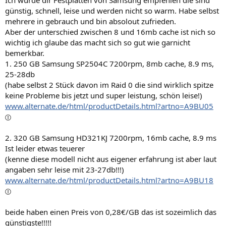
Ich würde dir Festplatten von Samsung empfehlen die sind
günstig, schnell, leise und werden nicht so warm. Habe selbst
mehrere in gebrauch und bin absolout zufrieden.
Aber der unterschied zwischen 8 und 16mb cache ist nich so
wichtig ich glaube das macht sich so gut wie garnicht
bemerkbar.
1. 250 GB Samsung SP2504C 7200rpm, 8mb cache, 8.9 ms,
25-28db
(habe selbst 2 Stück davon im Raid 0 die sind wirklich spitze
keine Probleme bis jetzt und super leistung, schön leise!)
www.alternate.de/html/productDetails.html?artno=A9BU05
2. 320 GB Samsung HD321KJ 7200rpm, 16mb cache, 8.9 ms
Ist leider etwas teuerer
(kenne diese modell nicht aus eigener erfahrung ist aber laut
angaben sehr leise mit 23-27db!!!)
www.alternate.de/html/productDetails.html?artno=A9BU18
beide haben einen Preis von 0,28€/GB das ist sozeimlich das
günstigste!!!!!