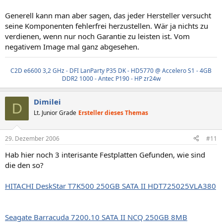
Generell kann man aber sagen, das jeder Hersteller versucht
seine Komponenten fehlerfrei herzustellen. Wär ja nichts zu
verdienen, wenn nur noch Garantie zu leisten ist. Vom
negativem Image mal ganz abgesehen.
C2D e6600 3,2 GHz - DFI LanParty P35 DK - HD5770 @ Accelero S1 - 4GB
DDR2 1000 - Antec P190 - HP zr24w
Dimilei
D
Lt. Junior Grade
Ersteller dieses Themas
29. Dezember 2006
#11
Hab hier noch 3 interisante Festplatten Gefunden, wie sind
die den so?
HITACHI DeskStar T7K500 250GB SATA II HDT725025VLA380
Seagate Barracuda 7200.10 SATA II NCQ 250GB 8MB