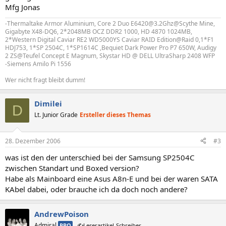
Mfg Jonas
-Thermaltake Armor Aluminium, Core 2 Duo E6420@3.2Ghz@Scythe Mine,
Gigabyte X48-DQ6, 2*2048MB OCZ DDR2 1000, HD 4870 1024MB,
2*Western Digital Caviar RE2 WD5000YS Caviar RAID Edition@Raid 0,1*F1
HDJ753, 1*SP 2504C, 1*SP1614C ,Bequiet Dark Power Pro P7 650W, Audigy
2 ZS@Teufel Concept E Magnum, Skystar HD @ DELL UltraSharp 2408 WFP
-Siemens Amilo Pi 1556
Wer nicht fragt bleibt dumm!
Dimilei
D
Lt. Junior Grade
Ersteller dieses Themas
28. Dezember 2006
#3
was ist den der unterschied bei der Samsung SP2504C
zwischen Standart und Boxed version?
Habe als Mainboard eine Asus A8n-E und bei der waren SATA
KAbel dabei, oder brauche ich da doch noch andere?
AndrewPoison
Admiral
PRO
✍️Leserartikel-Schreiber