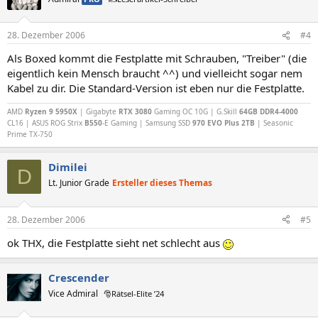
28. Dezember 2006
#4
Als Boxed kommt die Festplatte mit Schrauben, "Treiber" (die
eigentlich kein Mensch braucht ^^) und vielleicht sogar nem
Kabel zu dir. Die Standard-Version ist eben nur die Festplatte.
AMD
Ryzen 9 5950X
| Gigabyte
RTX 3080
Gaming OC 10G | G.Skill
64GB DDR4-4000
CL16 | ASUS ROG Strix
B550
-E Gaming | Samsung SSD
970 EVO Plus 2TB
| Seasonic
Prime TX-750
Dimilei
D
Lt. Junior Grade
Ersteller dieses Themas
28. Dezember 2006
#5
ok THX, die Festplatte sieht net schlecht aus
Crescender
Vice Admiral
🎅Rätsel-Elite ’24