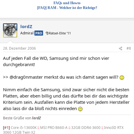
FAQs und Howto
[FAQ] RAM - Welcher ist der Richtige?
lordZ
Admiral
PRO
🎅Rätsel-Elite ’11
28. Dezember 2006
#8
Auf jeden Fall die WD, Samsung sind mir schon vier
durchgebrannt!
>> @drag0nmaster merkst du was ich damit sagen will?
Nimm einfach die Samsung, sind zwar sicher nicht die besten
Platten, aber eben billig und das dürfte bei dir das wichtigste
Kriterium sein. Ausfallen kann die Platte von jedem Hersteller
also lass dir da bloß nichts einreden
Beste Grüße von
lordZ
[
#1
]
Core i5-13600K
::
MSI PRO B660-A
::
32GB DDR4-3600
::
Inno3D RTX
3060 12GB Twin X2