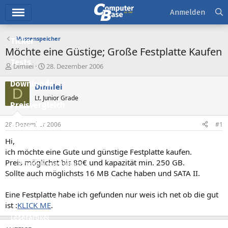
Hauptmenü
Anmelden
Massenspeicher
Ticker
Möchte eine Güstige; Große Festplatte Kaufen
Tests
E
E
Dimilei
28. Dezember 2006
r
r
Downloads
s
s
Dimilei
D
t
t
Lt. Junior Grade
e
e
Preisvergleich
l
l
l
l
28. Dezember 2006
#1
Forum
e
t
r
a
Hi,
Aktuelles
m
ich möchte eine Gute und günstige Festplatte kaufen.
Preis möglichst bis 80€ und kapazität min. 250 GB.
Empfohlene Inhalte
Sollte auch möglichsts 16 MB Cache haben und SATA II.
Neue Beiträge
Eine Festplatte habe ich gefunden nur weis ich net ob die gut
Neueste Aktivitäten
ist :
KLICK ME
.
Leserartikel