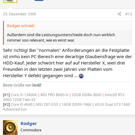
29. Dezember 2006
#13
Rodger schrieb:
Außerdem sind die Leistungsunterschiede doch nun wirklich
nimmer soo relevant, wie es einst war.
Sehr richtig! Bei "normalen" Anforderungen an die Festplatte
ist imho kein PC-Bereich eine derartige Glaubensfrage wie der
HDD-Kauf. Jeder schwört hier auf auf Hersteller X, weil drei
Freunden in den letzten zwei Jahren vier Platten vom
Hersteller Y defekt gegangen sind ...
Beste Grüße von
lordZ
[
#1
]
Core i5-13600K
::
MSI PRO B660-A
::
32GB DDR4-3600
::
Inno3D RTX
3060 12GB Twin X2
[
#2
]
Core i5-4690
::
MSI Z87-G55
::
16GB DDR3-1866
::
ASUS Dual GTX 1660
Advanced Evo
Rodger
Commodore