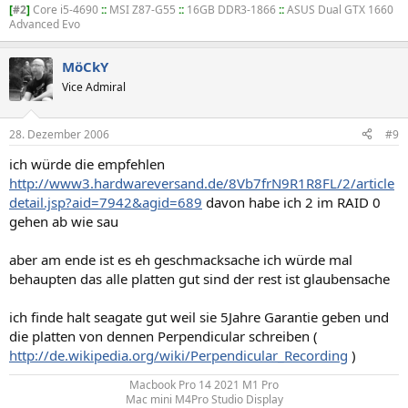
[
#2
]
Core i5-4690
::
MSI Z87-G55
::
16GB DDR3-1866
::
ASUS Dual GTX 1660
Advanced Evo
MöCkY
Vice Admiral
28. Dezember 2006
#9
ich würde die empfehlen
http://www3.hardwareversand.de/8Vb7frN9R1R8FL/2/article
detail.jsp?aid=7942&agid=689
davon habe ich 2 im RAID 0
gehen ab wie sau
aber am ende ist es eh geschmacksache ich würde mal
behaupten das alle platten gut sind der rest ist glaubensache
ich finde halt seagate gut weil sie 5Jahre Garantie geben und
die platten von dennen Perpendicular schreiben (
http://de.wikipedia.org/wiki/Perpendicular_Recording
)
Macbook Pro 14 2021 M1 Pro
Mac mini M4Pro Studio Display​