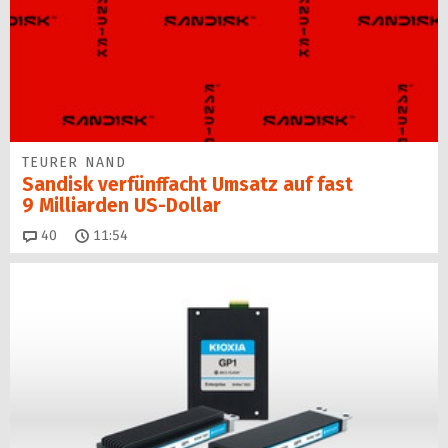
TEURER NAND
Sandisk verfünffacht Umsatz auf fast
9 Milliarden US-Dollar
Kommentare
40
11:54