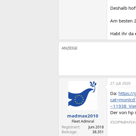
Deshalb hof
Am besten 2
Habt ihr da
27. Juli 2020
Da:
https://
cat=monlcd
~11938_Vi
Der von hp i
madmax2010
Fleet Admiral
X5O!P%@AP[4\
Registriert
Juni 2018
Beiträge
38.351