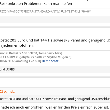
Bei konkreten Problemen kann man helfen
PZX54(P^)7CC)7}$EICAR-STANDARD-ANTIVIRUS-TEST-FILE!$H+H*
ostet 203 Euro und hat 144 Hz sowie IPS Panel und genügend USB
n jedem empfohlen.
Crucial Ballistix 16GB 3200, Tomahawk Max]
er 11 650W, Gigabyte Rx 5700 Xt,
Scythe Mugen 5]
00Gb, 1Tb Samsung Evo 860]
Demnächst
und
JAIRBS
2 schrieb:
ostet 203 Euro und hat 144 Hz sowie IPS Panel und genügend USB anschlüsse
hätte ich auch empfohlen, weil er für den Preis einfach super ist.