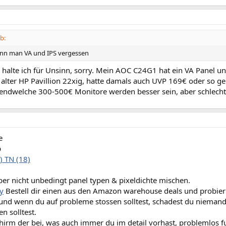
b:
ann man VA und IPS vergessen
 halte ich für Unsinn, sorry. Mein AOC C24G1 hat ein VA Panel u
 alter HP Pavillion 22xig, hatte damals auch UVP 169€ oder so ge
rgendwelche 300-500€ Monitore werden besser sein, aber schlecht 
e
p
2) TN (18)
ber nicht unbedingt panel typen & pixeldichte mischen.
y
Bestell dir einen aus den Amazon warehouse deals und probier
und wenn du auf probleme stossen solltest, schadest du nieman
n solltest.
hirm der bei, was auch immer du im detail vorhast, problemlos fu