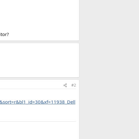
itor?
#2
&sort=r&bl1_id=30&xf=11938_Dell