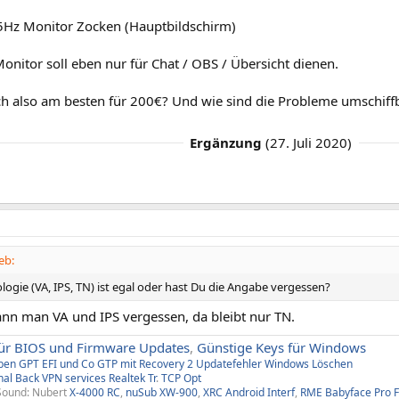
Hz Monitor Zocken (Hauptbildschirm)
onitor soll eben nur für Chat / OBS / Übersicht dienen.
ch also am besten für 200€? Und wie sind die Probleme umschiff
Ergänzung
(
27. Juli 2020
)
eb:
ogie (VA, IPS, TN) ist egal oder hast Du die Angabe vergessen?
ann man VA und IPS vergessen, da bleibt nur TN.
ür BIOS und Firmware Updates
,
Günstige Keys für Windows
aben
GPT EFI und Co
GTP mit Recovery
2
Updatefehler Windows
Löschen
nal Back
VPN services
Realtek Tr
.
TCP Opt
Sound: Nubert
X-4000 RC
,
nuSub XW-900
,
XRC Android Interf
,
RME Babyface Pro 