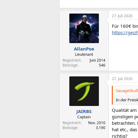
n
e
n
:
27. Juli 2020
Für 160€ bin
https://gei
AllanPoe
Lieutenant
Registriert
Juni 2014
Beiträge
546
27. Juli 2020
SavageSkull 
In der Prei
Qualität am 
JAIRBS
günstigen pe
Captain
betrachten.
Registriert
Nov. 2010
Beiträge
3.190
hat etc., da
richtig?