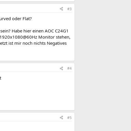
#3
urved oder Flat?
 sein? Habe hier einen AOC C24G1
n 1920x1080@60Hz Monitor stehen,
tzt ist mir noch nichts Negatives
#4
t
#5