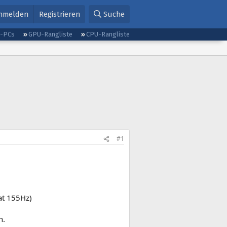
nmelden
Registrieren
Suche
g-PCs
GPU-Rangliste
CPU-Rangliste
#1
at 155Hz)
n.