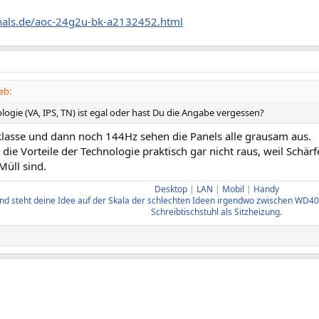
zhals.de/aoc-24g2u-bk-a2132452.html
eb:
ogie (VA, IPS, TN) ist egal oder hast Du die Angabe vergessen?
sklasse und dann noch 144Hz sehen die Panels alle grausam aus.
e Vorteile der Technologie praktisch gar nicht raus, weil Schär
Müll sind.
Desktop
|
LAN
|
Mobil
|
Handy
d steht deine Idee auf der Skala der schlechten Ideen irgendwo zwischen WD40 
Schreibtischstuhl als Sitzheizung.