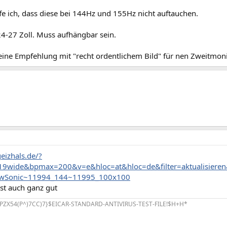
fe ich, dass diese bei 144Hz und 155Hz nicht auftauchen.
4-27 Zoll. Muss aufhängbar sein.
 eine Empfehlung mit "recht ordentlichem Bild" für nen Zweitmon
geizhals.de/?
19wide&bpmax=200&v=e&hloc=at&hloc=de&filter=aktualisieren
ewSonic~11994_144~11995_100x100
st auch ganz gut
PZX54(P^)7CC)7}$EICAR-STANDARD-ANTIVIRUS-TEST-FILE!$H+H*