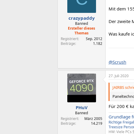
Mit dem 155
crazypaddy
Der zweite M
Banned
Ersteller dieses
Themas
Was kaufe i
Registriert
Sep. 2012
Beiträge
1.182
@Scrush
27. Juli 2020
JAIRBS schri
Paneltechnol
Für 200 € k
PHuV
Banned
Grundlage f
Registriert
März 2005
Richtige Freig
Beiträge
14.219
Treesize
Perso
HW: Viele PCs 