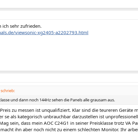
 ich sehr zufrieden.
zhals.de/viewsonic-xg2405-a2202793.html
schrieb:
sklasse und dann noch 144Hz sehen die Panels alle grausam aus.
Preis zu messen ist unqualifiziert. Klar sind die teureren Geräte m
r se als kategorisch unbrauchbar darzustellen ist unprofessionel
 Mag sein, dass mein AOC C24G1 in seiner Preisklasse trotz VA P
s macht ihn aber noch nicht zu einem schlechten Monitor. Ihr arbei