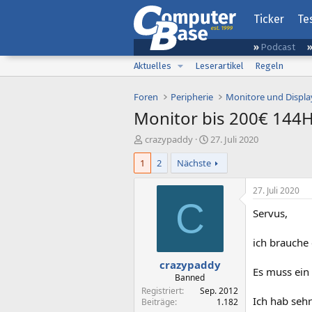
Ticker
Te
Podcast
Aktuelles
Leserartikel
Regeln
Foren
Peripherie
Monitore und Displa
Monitor bis 200€ 144
E
E
crazypaddy
27. Juli 2020
r
r
1
2
Nächste
s
s
t
t
e
e
27. Juli 2020
l
l
C
Servus,
l
l
e
t
r
a
ich brauche
m
crazypaddy
Es muss ein
Banned
Registriert
Sep. 2012
Ich hab seh
Beiträge
1.182