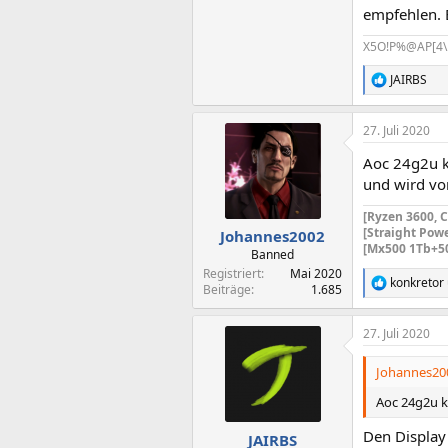
empfehlen. 
X5O!P%@AP[4\
JAIRBS
R
e
a
27. Juli 2020
k
t
Aoc 24g2u k
i
o
und wird vo
n
e
[Ryzen 3600, 
n
[Straight Pow
Johannes2002
:
[Mx500 1Tb+5
Banned
Registriert
Mai 2020
konkretor
R
Beiträge
1.685
e
a
27. Juli 2020
k
t
i
Johannes200
o
n
Aoc 24g2u k
e
n
Den Display 
JAIRBS