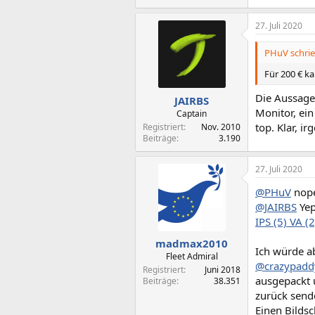
27. Juli 2020
PHuV schrie
Für 200 € k
Die Aussage
JAIRBS
Monitor, ein
Captain
top. Klar, i
Registriert
Nov. 2010
Beiträge
3.190
27. Juli 2020
@PHuV
nop
@JAIRBS
Ye
IPS (5) VA (
madmax2010
Ich würde a
Fleet Admiral
@crazypadd
Registriert
Juni 2018
ausgepackt 
Beiträge
38.351
zurück sende
Einen Bildsc