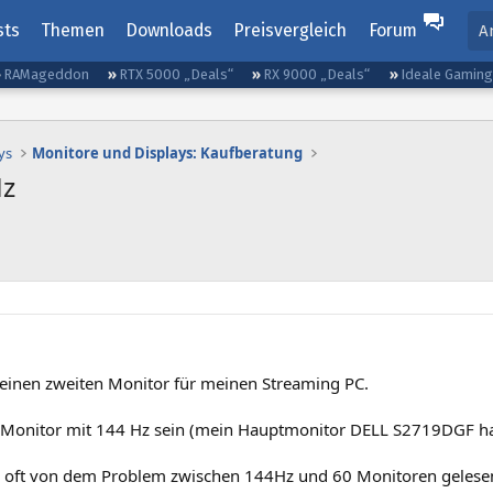
sts
Themen
Downloads
Preisvergleich
Forum
A
RAMageddon
RTX 5000 „Deals“
RX 9000 „Deals“
Ideale Gamin
ys
Monitore und Displays: Kaufberatung
Hz
 einen zweiten Monitor für meinen Streaming PC.
 Monitor mit 144 Hz sein (mein Hauptmonitor DELL S2719DGF h
r oft von dem Problem zwischen 144Hz und 60 Monitoren gelese