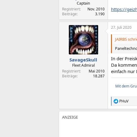
:
Captain
https://gei
Registriert
Nov. 2010
Beiträge
3.190
27. Juli 2020
JAIRBS schri
Paneltechnol
In der Prei
SavageSkull
Da kommen di
Fleet Admiral
einfach nur 
Registriert
Mai 2010
Beiträge
18.287
Mit dem Grun
PHuV
R
e
a
k
t
i
o