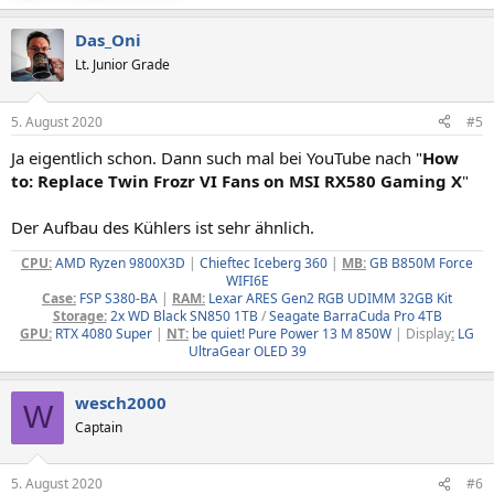
Das_Oni
Lt. Junior Grade
5. August 2020
#5
Ja eigentlich schon. Dann such mal bei YouTube nach "
How
to: Replace Twin Frozr VI Fans on MSI RX580 Gaming X
"
Der Aufbau des Kühlers ist sehr ähnlich.
CPU:
AMD Ryzen 9800X3D
|
Chieftec Iceberg 360
|
MB:
GB B850M Force
WIFI6E
Case:
FSP S380-BA
|
RAM:
Lexar ARES Gen2 RGB UDIMM 32GB Kit
Storage:
2x WD Black SN850 1TB
/
Seagate BarraCuda Pro 4TB
GPU:
RTX 4080 Super
|
NT:
be quiet! Pure Power 13 M 850W
| Display
:
LG
UltraGear OLED 39
wesch2000
W
Captain
5. August 2020
#6