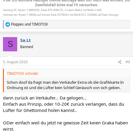
PSA: Ich editiere häufiger meine Beiträge weil mir noch was einfällt. Im
Zweifelsfall bitte mal F5 versuchen.
Gaming PC: Ryzen 7 9800X3D, Zotac RTX 4090 OC, Custom WaKü mit MoRa 3 420
Heimserver: Ryzen 7 5800X auf Asrock Rack X570D4U mit 96GB ECC UDIMM, all-Flash Storage
Floppes
und
TIMOTOX
R
e
a
Sa.Lt
k
S
t
Banned
i
o
n
5. August 2020
#9
e
n
TIMOTOX schrieb:
:
Schon doof da fragt man den Verkäufer Extra ob die Grafikkarte In
Ordnung ist und die Lüfter kein Schleif Geräusch von sich geben.
dann zurück an Verkäufer... Da gelogen...
Einfach aus Prinzip, oder 10-20€ zurück verlangen, dass du
Lüfter für Ghettomod holen kannst..
ODer einfach weil du jetzt ne gewisse Zeit keien Graka haben
wirst.