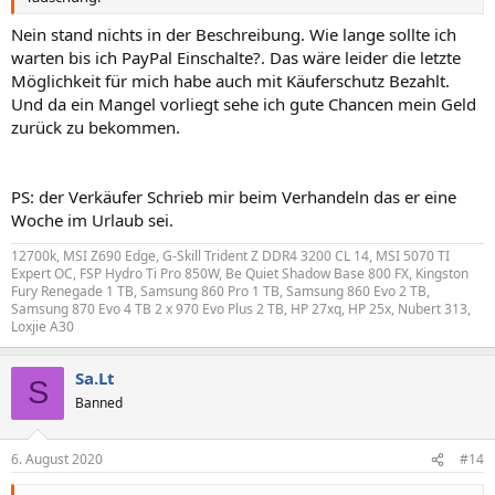
Nein stand nichts in der Beschreibung. Wie lange sollte ich
warten bis ich PayPal Einschalte?. Das wäre leider die letzte
Möglichkeit für mich habe auch mit Käuferschutz Bezahlt.
Und da ein Mangel vorliegt sehe ich gute Chancen mein Geld
zurück zu bekommen.
PS: der Verkäufer Schrieb mir beim Verhandeln das er eine
Woche im Urlaub sei.
12700k, MSI Z690 Edge, G-Skill Trident Z DDR4 3200 CL 14, MSI 5070 TI
Expert OC, FSP Hydro Ti Pro 850W, Be Quiet Shadow Base 800 FX, Kingston
Fury Renegade 1 TB, Samsung 860 Pro 1 TB, Samsung 860 Evo 2 TB,
Samsung 870 Evo 4 TB 2 x 970 Evo Plus 2 TB, HP 27xq, HP 25x, Nubert 313,
Loxjie A30
Sa.Lt
S
Banned
6. August 2020
#14