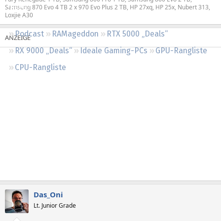
Samsung 870 Evo 4 TB 2 x 970 Evo Plus 2 TB, HP 27xq, HP 25x, Nubert 313,
Regeln
Loxjie A30
Podcast
RAMageddon
RTX 5000 „Deals“
RX 9000 „Deals“
Ideale Gaming-PCs
GPU-Rangliste
CPU-Rangliste
Das_Oni
Lt. Junior Grade