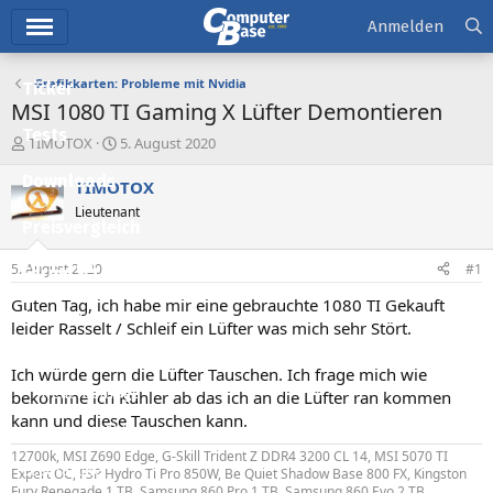
Hauptmenü
Anmelden
Grafikkarten: Probleme mit Nvidia
Ticker
MSI 1080 TI Gaming X Lüfter Demontieren
Tests
E
E
TIMOTOX
5. August 2020
r
r
Downloads
s
s
TIMOTOX
t
t
Lieutenant
e
e
Preisvergleich
l
l
l
l
5. August 2020
#1
Forum
e
t
r
a
Guten Tag, ich habe mir eine gebrauchte 1080 TI Gekauft
Aktuelles
m
leider Rasselt / Schleif ein Lüfter was mich sehr Stört.
Empfohlene Inhalte
Ich würde gern die Lüfter Tauschen. Ich frage mich wie
Neue Beiträge
bekomme ich Kühler ab das ich an die Lüfter ran kommen
kann und diese Tauschen kann.
Neueste Aktivitäten
12700k, MSI Z690 Edge, G-Skill Trident Z DDR4 3200 CL 14, MSI 5070 TI
Leserartikel
Expert OC, FSP Hydro Ti Pro 850W, Be Quiet Shadow Base 800 FX, Kingston
Fury Renegade 1 TB, Samsung 860 Pro 1 TB, Samsung 860 Evo 2 TB,