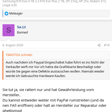
Samsung 870 Evo 4 TB 2 x 970 Evo Plus 2 TB, HP 27xq, HP 25x, Nubert 313,
Loxjie A30
Meleager
R
e
a
Sa.Lt
k
S
t
Banned
i
o
n
6. August 2020
#18
e
n
TIMOTOX schrieb:
:
Auch nachdem ich Paypal Eingeschaltet habe führt es ins Nicht der
Verkäufer wirft mir Vor ich hätte die Grafikkarte Beschädigt oder
würde Sie gegen eine Defekte austauschen wollen. Niemals wieder
werde ich Gebrauchte Hardware Kaufen.
Sie tut ja, sie rattert nur und hat Gewährleistung vom
Hersteller..
Du kannst entweder weiter mit PayPal rumstreiten (und da
nen FAll eröffnen) oder halt an Hersteller zur Reparatur oder
ghettomod