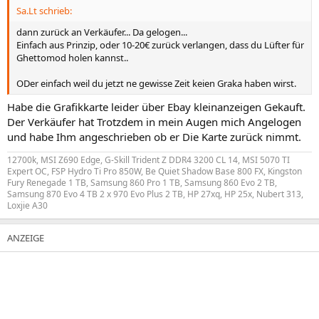
Sa.Lt schrieb:
dann zurück an Verkäufer... Da gelogen...
Einfach aus Prinzip, oder 10-20€ zurück verlangen, dass du Lüfter für
Ghettomod holen kannst..
ODer einfach weil du jetzt ne gewisse Zeit keien Graka haben wirst.
Habe die Grafikkarte leider über Ebay kleinanzeigen Gekauft.
Der Verkäufer hat Trotzdem in mein Augen mich Angelogen
und habe Ihm angeschrieben ob er Die Karte zurück nimmt.
12700k, MSI Z690 Edge, G-Skill Trident Z DDR4 3200 CL 14, MSI 5070 TI
Expert OC, FSP Hydro Ti Pro 850W, Be Quiet Shadow Base 800 FX, Kingston
Fury Renegade 1 TB, Samsung 860 Pro 1 TB, Samsung 860 Evo 2 TB,
Samsung 870 Evo 4 TB 2 x 970 Evo Plus 2 TB, HP 27xq, HP 25x, Nubert 313,
Loxjie A30