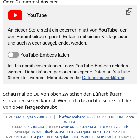
Oder Du nimmst das hier.
YouTube
An dieser Stelle steht ein externer Inhalt von
YouTube
, der
den Forumbeitrag ergänzt. Er kann mit einem Klick geladen
und auch wieder ausgeblendet werden.
YouTube-Embeds laden
Ich bin damit einverstanden, dass YouTube-Embeds geladen
werden. Dabei können personen­bezogene Daten an YouTube
übermittelt werden. Mehr dazu in der
Datenschutzerklärung
.
Schau mal ob Du von oben zwischen den Lüfterblättern
schrauben sehen kannst. Wenn ich das richtig sehe sind die
von oben festgeschraubt.
CPU:
AMD Ryzen 9800X3D
|
Chieftec Iceberg 360
|
MB:
GB B850M Force
WIFI6E
Case:
FSP S380-BA
|
RAM:
Lexar ARES Gen2 RGB UDIMM 32GB Kit
Storage:
2x WD Black SN850 1TB
/
Seagate BarraCuda Pro 4TB
GPU:
RTX 4080 Super
|
NT:
be quiet! Pure Power 13 M 850W
| Display
:
LG