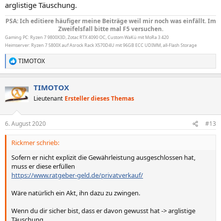
arglistige Täuschung.
PSA: Ich editiere häufiger meine Beiträge weil mir noch was einfällt. Im
Zweifelsfall bitte mal F5 versuchen.
Gaming PC: Ryzen 7 9800X3D, Zotac RTX 4090 OC, Custom WaKü mit MoRa 3 420
Heimserver: Ryzen 7 5800X auf Asrock Rack X570D4U mit 96GB ECC UDIMM, all-Flash Storage
TIMOTOX
R
e
a
TIMOTOX
k
t
Lieutenant
Ersteller dieses Themas
i
o
n
6. August 2020
#13
e
n
Rickmer schrieb:
:
Sofern er nicht explizit die Gewährleistung ausgeschlossen hat,
muss er diese erfüllen
https://www.ratgeber-geld.de/privatverkauf/
Wäre natürlich ein Akt, ihn dazu zu zwingen.
Wenn du dir sicher bist, dass er davon gewusst hat -> arglistige
Täuschung.