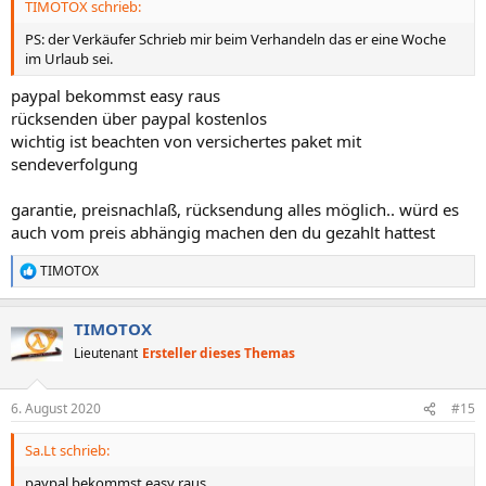
TIMOTOX schrieb:
PS: der Verkäufer Schrieb mir beim Verhandeln das er eine Woche
im Urlaub sei.
paypal bekommst easy raus
rücksenden über paypal kostenlos
wichtig ist beachten von versichertes paket mit
sendeverfolgung
garantie, preisnachlaß, rücksendung alles möglich.. würd es
auch vom preis abhängig machen den du gezahlt hattest
TIMOTOX
R
e
a
TIMOTOX
k
t
Lieutenant
Ersteller dieses Themas
i
o
n
6. August 2020
#15
e
n
Sa.Lt schrieb:
:
paypal bekommst easy raus