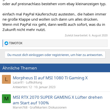
oder auf preisnachlass bestehen vom ebay kleinanzeigen typ.
einfach mal PayPal Käuferschutz austesten.. die haben immer
ne große Klappe und wollen sich dann um alles drücken.
Wenn mit PayPal nix geht, dann weißt auch sofort, was du in
Zukunft nicht mehr nutzt.
Zuletzt bearbeitet:
6. August 2020
TIMOTOX
R
e
a
Du musst dich einloggen oder registrieren, um hier zu antworten.
k
t
i
Ähnliche Themen
o
n
e
Morpheus II auf MSI 1080 Ti Gaming X
L
n
Lazar81
Luftkühlung
:
Antworten
12
10. Januar 2023
MSI RTX 2070 SUPER GAMING X Lüfter drehen
M
am Start auf 100%
Marvin768
Grafikkarten: Diskussionen