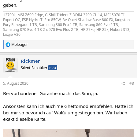
geben.
12700k, MSI Z690 Edge, G-Skill Trident Z DDR4 3200 CL 14, MSI 5070 TI
Expert OC, FSP Hydro Ti Pro 850W, Be Quiet Shadow Base 800 FX, Kingston
Fury Renegade 1 TB, Samsung 860 Pro 1 TB, Samsung 860 Evo 2 TB,
Samsung 870 Evo 4 TB 2 x 970 Evo Plus 2 TB, HP 27xq, HP 25x, Nubert 313,
Loxjie A30
Meleager
R
e
a
Rickmer
k
t
Silent-Fanatiker
PRO
i
o
n
5. August 2020
#8
e
n
Bei vorhandener Garantie macht das Sinn, ja.
:
Ansonsten kann ich auch 'ne Ghettomod empfehlen. Hatte ich
bei mir so bevor ich auf WaKü umgestiegen bin. Wir haben
exakt dieselbe Karte.