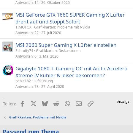
Antworten
14
26. Oktober 2025
MSI GeForce GTX 1660 SUPER Gaming X Lüfter
dreht auf und Stoppt Sofort
TIMOTOX
Grafikkarten: Probleme mit Nvidia
Antworten
22
27. Juli 2020
MSI 2060 Super Gaming X Lüfter einstellen
Schrotty74
Grafikkarten: Diskussionen
Antworten
6
3. Mai 2020
Gigabyte 1080 Ti Gaming OC mit Arctic Accelero
Xtreme IV kühler & leiser bekommen?
patze182
Luftkühlung
Antworten
78
27. April 2020
Facebook
X (Twitter)
Bluesky
Reddit
WhatsApp
E-Mail
Link
Teilen:
Grafikkarten: Probleme mit Nvidia
Passend zum Thema