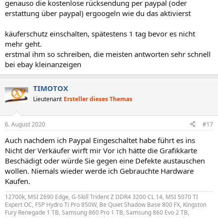
genauso die kostenlose rücksendung per paypal (oder
erstattung über paypal) ergoogeln wie du das aktivierst
käuferschutz einschalten, spätestens 1 tag bevor es nicht
mehr geht.
erstmal ihm so schreiben, die meisten antworten sehr schnell
bei ebay kleinanzeigen
TIMOTOX
Lieutenant
Ersteller dieses Themas
6. August 2020
#17
Auch nachdem ich Paypal Eingeschaltet habe führt es ins
Nicht der Verkäufer wirft mir Vor ich hätte die Grafikkarte
Beschädigt oder würde Sie gegen eine Defekte austauschen
wollen. Niemals wieder werde ich Gebrauchte Hardware
Kaufen.
12700k, MSI Z690 Edge, G-Skill Trident Z DDR4 3200 CL 14, MSI 5070 TI
Expert OC, FSP Hydro Ti Pro 850W, Be Quiet Shadow Base 800 FX, Kingston
Fury Renegade 1 TB, Samsung 860 Pro 1 TB, Samsung 860 Evo 2 TB,