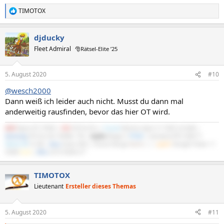
TIMOTOX
R
e
a
djducky
k
t
Fleet Admiral
🎅Rätsel-Elite ’25
i
o
n
5. August 2020
#10
e
n
@wesch2000
:
Dann weiß ich leider auch nicht. Musst du dann mal
anderweitig rausfinden, bevor das hier OT wird.
AMD
Ryzen R7 3700X |
MSI
X570-A Pro |
Crucial
Ballistix Sport LT 3200 2x16GB |
Samsung
970 Evo M.2 NVMe 1TB |
Scythe
Mugen 5
PCGH
| Gainward RTX 5060 Ti
Python III
16 GB |
Asus
Xonar DGX | Fractal Design
North
|
be
quiet!
Straight Power 11
550W
Gold
|
DELL
S2721DGFA 27"
TIMOTOX
Lieutenant
Ersteller dieses Themas
5. August 2020
#11