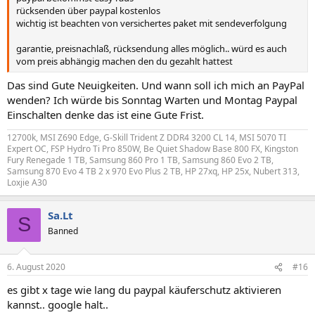
rücksenden über paypal kostenlos
wichtig ist beachten von versichertes paket mit sendeverfolgung
garantie, preisnachlaß, rücksendung alles möglich.. würd es auch
vom preis abhängig machen den du gezahlt hattest
Das sind Gute Neuigkeiten. Und wann soll ich mich an PayPal
wenden? Ich würde bis Sonntag Warten und Montag Paypal
Einschalten denke das ist eine Gute Frist.
12700k, MSI Z690 Edge, G-Skill Trident Z DDR4 3200 CL 14, MSI 5070 TI
Expert OC, FSP Hydro Ti Pro 850W, Be Quiet Shadow Base 800 FX, Kingston
Fury Renegade 1 TB, Samsung 860 Pro 1 TB, Samsung 860 Evo 2 TB,
Samsung 870 Evo 4 TB 2 x 970 Evo Plus 2 TB, HP 27xq, HP 25x, Nubert 313,
Loxjie A30
Sa.Lt
S
Banned
6. August 2020
#16
es gibt x tage wie lang du paypal käuferschutz aktivieren
kannst.. google halt..