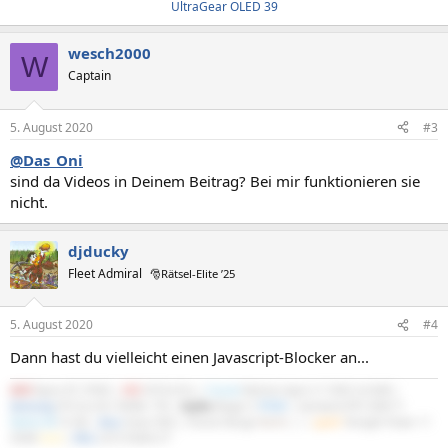
UltraGear OLED 39
wesch2000
W
Captain
5. August 2020
#3
@Das_Oni
sind da Videos in Deinem Beitrag? Bei mir funktionieren sie
nicht.
djducky
Fleet Admiral
🎅Rätsel-Elite ’25
5. August 2020
#4
Dann hast du vielleicht einen Javascript-Blocker an...
AMD
Ryzen R7 3700X |
MSI
X570-A Pro |
Crucial
Ballistix Sport LT 3200 2x16GB |
Samsung
970 Evo M.2 NVMe 1TB |
Scythe
Mugen 5
PCGH
| Gainward RTX 5060 Ti
Python III
16 GB |
Asus
Xonar DGX | Fractal Design
North
|
be
quiet!
Straight Power 11
550W
Gold
|
DELL
S2721DGFA 27"