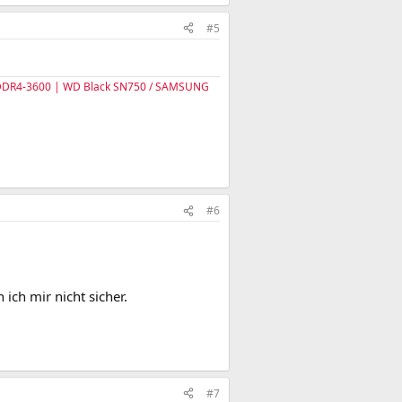
#5
B DDR4-3600 | WD Black SN750 / SAMSUNG
#6
 ich mir nicht sicher.
#7