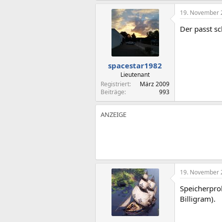
19. November 
Der passt s
spacestar1982
Lieutenant
Registriert
März 2009
Beiträge
993
19. November 
Speicherpro
Billigram).