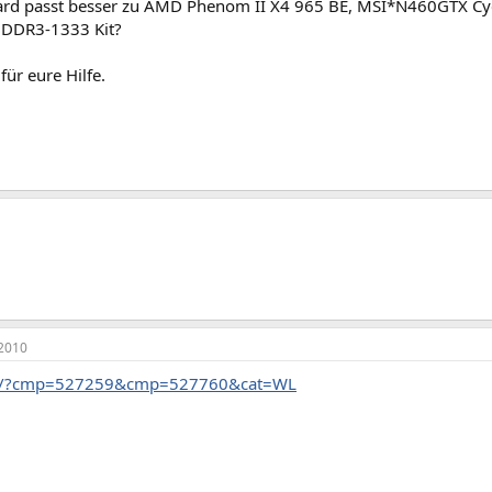
rd passt besser zu AMD Phenom II X4 965 BE, MSI*N460GTX C
DDR3-1333 Kit?
für eure Hilfe.
2010
de/?cmp=527259&cmp=527760&cat=WL