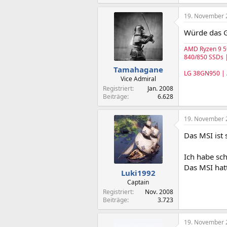
19. November 
Würde das G
AMD Ryzen 9 5
840/850 SSDs |
Tamahagane
LG 38GN950 |
Vice Admiral
Registriert
Jan. 2008
Beiträge
6.628
19. November 
Das MSI ist 
Ich habe sch
Das MSI hatt
Luki1992
Captain
Registriert
Nov. 2008
Beiträge
3.723
19. November 