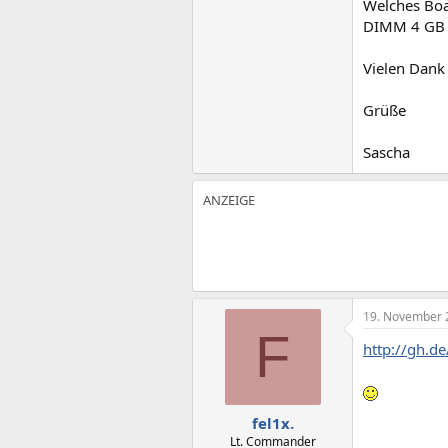
Welches Boa
DIMM 4 GB 
Vielen Dank 
Grüße
Sascha
19. November 
F
http://gh.
fel1x.
Lt. Commander