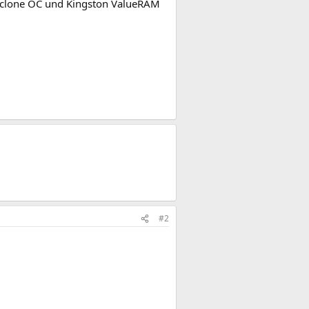
yclone OC und Kingston ValueRAM
#2