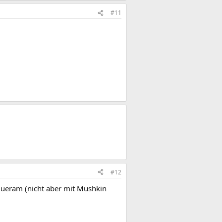
#11
#12
alueram (nicht aber mit Mushkin