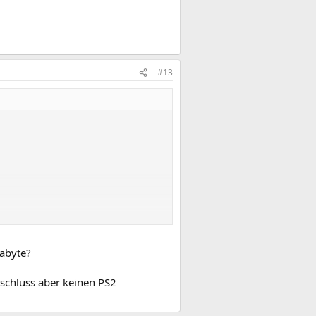
#13
gabyte?
nschluss aber keinen PS2