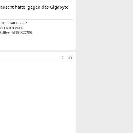
uscht hatte, gegen das Gigabyte,
16 G-Skill Tident-Z
NY CS3030 PCI-E
 X Silver | ASUS XG27UQ
#8