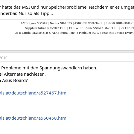
 hatte das MSI und nur Speicherprobleme. Nachdem er es umgeta
nderbar. Nur so als Tipp...
AMD Ryzen 9 5950X | Noctua NH-U14S | ASROCK X570 Taichi | 4x8GB DDR4-3600 CL
Sapphire Nitro+ RX6900XT SE | 1TB WD BLACK SN850X M.2 PCI-E | 2x 1TB P
2TB Crucial MX500 2TB S-ATA |
Fractal Ion+ 2 Platinum 860W | Phanteks Enthoo Evolv
2010
l Probleme mit den Spannungswandlern haben.
i Alternate nachlesen.
in Asus Board?
hals.at/deutschland/a527467.html
hals.at/deutschland/a560458.html