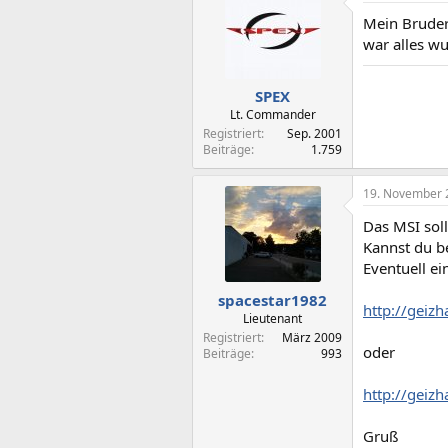
Mein Bruder
war alles wu
SPEX
Lt. Commander
Registriert
Sep. 2001
Beiträge
1.759
19. November 
Das MSI sol
Kannst du be
Eventuell e
spacestar1982
http://geiz
Lieutenant
Registriert
März 2009
oder
Beiträge
993
http://geiz
Gruß