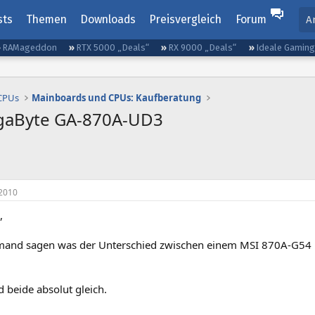
sts
Themen
Downloads
Preisvergleich
Forum
A
RAMageddon
RTX 5000 „Deals“
RX 9000 „Deals“
Ideale Gamin
 CPUs
Mainboards und CPUs: Kaufberatung
igaByte GA-870A-UD3
2010
,
emand sagen was der Unterschied zwischen einem MSI 870A-G5
nd beide absolut gleich.