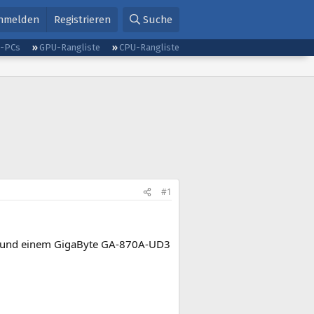
nmelden
Registrieren
Suche
g-PCs
GPU-Rangliste
CPU-Rangliste
#1
4 und einem GigaByte GA-870A-UD3