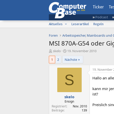
Ticker
Te
Podcast
Aktuelles
Leserartikel
Regeln
Foren
Arbeitsspeicher, Mainboards und
MSI 870A-G54 oder G
E
E
skelo
19. November 2010
r
r
1
2
Nächste
s
s
t
t
e
e
19. November 
l
l
S
Hallo an alle
l
l
e
t
r
a
kann mir j
m
ist?
skelo
Ensign
Preislich si
Registriert
Nov. 2010
Beiträge
139