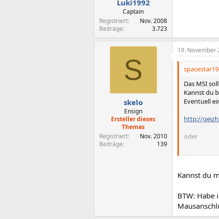
Luki1992
Captain
Registriert
Nov. 2008
Beiträge
3.723
19. November 
S
spacestar19
Das MSI sol
Kannst du b
Eventuell e
skelo
Ensign
http://geiz
Ersteller dieses
Themas
Registriert
Nov. 2010
oder
Beiträge
139
http://geiz
Gruß
Kannst du m
BTW: Habe ic
Mausanschlu