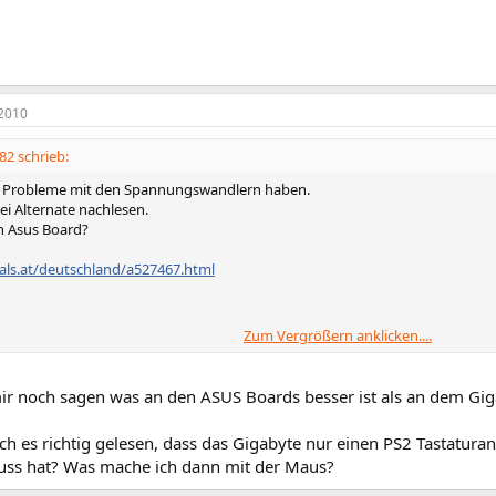
2010
82 schrieb:
l Probleme mit den Spannungswandlern haben.
ei Alternate nachlesen.
in Asus Board?
hals.at/deutschland/a527467.html
Zum Vergrößern anklicken....
hals.at/deutschland/a560458.html
ir noch sagen was an den ASUS Boards besser ist als an dem Gi
h es richtig gelesen, dass das Gigabyte nur einen PS2 Tastatura
ss hat? Was mache ich dann mit der Maus?