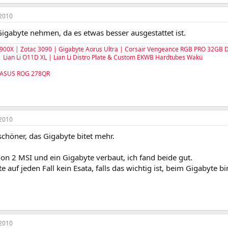
2010
igabyte nehmen, da es etwas besser ausgestattet ist.
900X | Zotac 3090 | Gigabyte Aorus Ultra | Corsair Vengeance RGB PRO 32G
 Lian Li O11D XL | Lian Li Distro Plate & Custom EKWB Hardtubes Wakü
 ASUS ROG 278QR
2010
schöner, das Gigabyte bitet mehr.
on 2 MSI und ein Gigabyte verbaut, ich fand beide gut.
e auf jeden Fall kein Esata, falls das wichtig ist, beim Gigabyte bin
2010