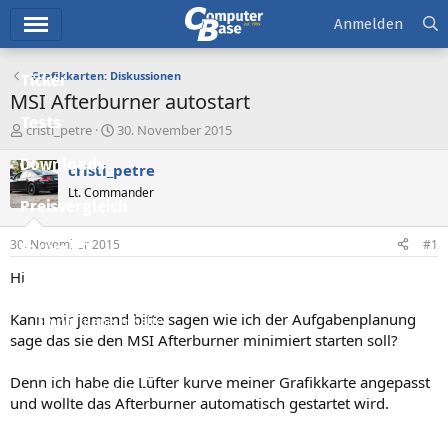
Hauptmenü
Anmelden
Grafikkarten: Diskussionen
Ticker
MSI Afterburner autostart
Tests
E
E
cristi_petre
30. November 2015
r
r
Downloads
s
s
cristi_petre
t
t
Lt. Commander
e
e
Preisvergleich
l
l
l
l
30. November 2015
#1
Forum
e
t
r
a
Hi
Aktuelles
m
Kann mir jemand bitte sagen wie ich der Aufgabenplanung
Empfohlene Inhalte
sage das sie den MSI Afterburner minimiert starten soll?
Neue Beiträge
Denn ich habe die Lüfter kurve meiner Grafikkarte angepasst
Neueste Aktivitäten
und wollte das Afterburner automatisch gestartet wird.
Leserartikel