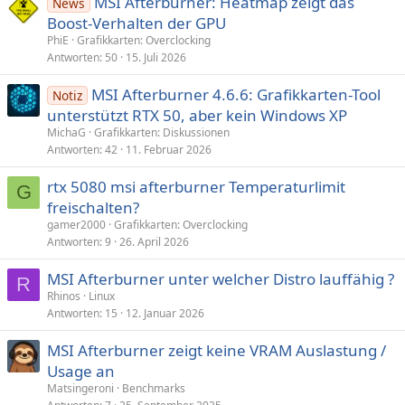
MSI Afterburner: Heatmap zeigt das
News
Boost-Verhalten der GPU
PhiE
Grafikkarten: Overclocking
Antworten
50
15. Juli 2026
MSI Afterburner 4.6.6: Grafikkarten-Tool
Notiz
unterstützt RTX 50, aber kein Windows XP
MichaG
Grafikkarten: Diskussionen
Antworten
42
11. Februar 2026
rtx 5080 msi afterburner Temperaturlimit
G
freischalten?
gamer2000
Grafikkarten: Overclocking
Antworten
9
26. April 2026
MSI Afterburner unter welcher Distro lauffähig ?
R
Rhinos
Linux
Antworten
15
12. Januar 2026
MSI Afterburner zeigt keine VRAM Auslastung /
Usage an
Matsingeroni
Benchmarks