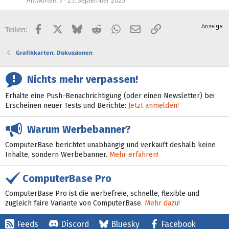
Antworten
7
25. September 2025
Facebook
X (Twitter)
Bluesky
Reddit
WhatsApp
E-Mail
Link
Teilen:
Grafikkarten: Diskussionen
Nichts mehr verpassen!
Erhalte eine Push-Benachrichtigung (oder einen Newsletter) bei
Erscheinen neuer Tests und Berichte:
Jetzt anmelden!
Warum Werbebanner?
ComputerBase berichtet unabhängig und verkauft deshalb keine
Inhalte, sondern Werbebanner.
Mehr erfahren!
ComputerBase Pro
ComputerBase Pro ist die werbefreie, schnelle, flexible und
zugleich faire Variante von ComputerBase.
Mehr dazu!
Feeds
Discord
Bluesky
Facebook