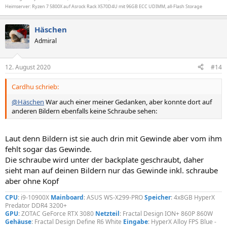
Heimserver: Ryzen 7 5800X auf Asrock Rack X570D4U mit 96GB ECC UDIMM, all-Flash Storage
Häschen
Admiral
12. August 2020
#14
Cardhu schrieb:
@Häschen
War auch einer meiner Gedanken, aber konnte dort auf
anderen Bildern ebenfalls keine Schraube sehen:
Laut denn Bildern ist sie auch drin mit Gewinde aber vom ihm
fehlt sogar das Gewinde.
Die schraube wird unter der backplate geschraubt, daher
sieht man auf deinen Bildern nur das Gewinde inkl. schraube
aber ohne Kopf
CPU
: i9-10900X
Mainboard
: ASUS WS-X299-PRO
Speicher
: 4x8GB HyperX
Predator DDR4 3200+
GPU
: ZOTAC GeForce RTX 3080
Netzteil
: Fractal Design ION+ 860P 860W
Gehäuse
: Fractal Design Define R6 White
Eingabe
: HyperX Alloy FPS Blue -