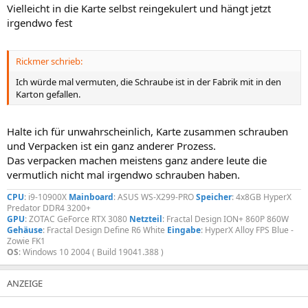
Vielleicht in die Karte selbst reingekulert und hängt jetzt
irgendwo fest
Rickmer schrieb:
Ich würde mal vermuten, die Schraube ist in der Fabrik mit in den
Karton gefallen.
Halte ich für unwahrscheinlich, Karte zusammen schrauben
und Verpacken ist ein ganz anderer Prozess.
Das verpacken machen meistens ganz andere leute die
vermutlich nicht mal irgendwo schrauben haben.
CPU
: i9-10900X
Mainboard
: ASUS WS-X299-PRO
Speicher
: 4x8GB HyperX
Predator DDR4 3200+
GPU
: ZOTAC GeForce RTX 3080
Netzteil
: Fractal Design ION+ 860P 860W
Gehäuse
: Fractal Design Define R6 White
Eingabe
: HyperX Alloy FPS Blue -
Zowie FK1
OS
: Windows 10 2004 ( Build 19041.388 )