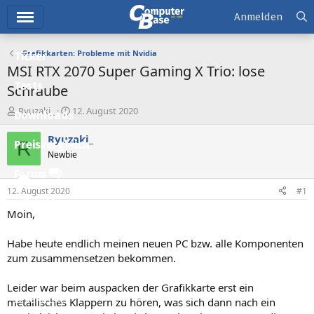
Hauptmenü
Anmelden
Grafikkarten: Probleme mit Nvidia
Ticker
MSI RTX 2070 Super Gaming X Trio: lose
Tests
Schraube
E
E
Ryuzaki_
12. August 2020
Downloads
r
r
s
s
Ryuzaki_
R
Preisvergleich
t
t
Newbie
e
e
l
l
Forum
l
l
12. August 2020
#1
e
t
Aktuelles
r
a
Moin,
m
Empfohlene Inhalte
Habe heute endlich meinen neuen PC bzw. alle Komponenten
Neue Beiträge
zum zusammensetzen bekommen.
Neueste Aktivitäten
Leider war beim auspacken der Grafikkarte erst ein
Leserartikel
metallisches Klappern zu hören, was sich dann nach ein