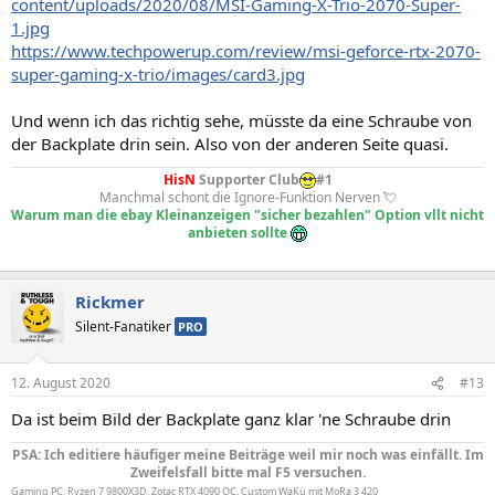
content/uploads/2020/08/MSI-Gaming-X-Trio-2070-Super-
1.jpg
https://www.techpowerup.com/review/msi-geforce-rtx-2070-
super-gaming-x-trio/images/card3.jpg
Und wenn ich das richtig sehe, müsste da eine Schraube von
der Backplate drin sein. Also von der anderen Seite quasi.
HisN
Supporter Club
#1
Manchmal schont die Ignore-Funktion Nerven 💘
Warum man die ebay Kleinanzeigen "sicher bezahlen" Option vllt nicht
anbieten sollte
Rickmer
Silent-Fanatiker
PRO
12. August 2020
#13
Da ist beim Bild der Backplate ganz klar 'ne Schraube drin
PSA: Ich editiere häufiger meine Beiträge weil mir noch was einfällt. Im
Zweifelsfall bitte mal F5 versuchen.
Gaming PC: Ryzen 7 9800X3D, Zotac RTX 4090 OC, Custom WaKü mit MoRa 3 420