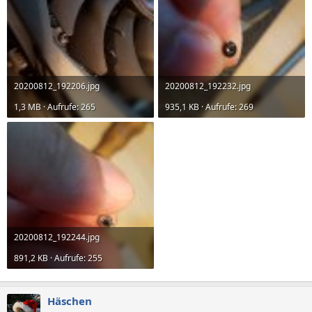
20200812_192206.jpg
20200812_192232.jpg
1,3 MB · Aufrufe: 265
935,1 KB · Aufrufe: 269
20200812_192244.jpg
891,2 KB · Aufrufe: 255
Häschen