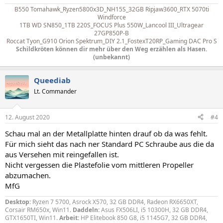
B550 Tomahawk_Ryzen5800x3D_NH15S_32GB Ripjaw3600_RTX 5070ti
Windforce
1TB WD SN850_1TB 220S_FOCUS Plus 550W_Lancool III_
Ultragear
27GP850P-B
Roccat Tyon_G910 Orion Spektrum_DIY 2.1_FostexT20RP_Gaming DAC Pro S
Schildkröten können dir mehr über den Weg erzählen als Hasen.
(unbekannt)
Queediab
Lt. Commander
12. August 2020
#4
Schau mal an der Metallplatte hinten drauf ob da was fehlt.
Für mich sieht das nach ner Standard PC Schraube aus die da
aus Versehen mit reingefallen ist.
Nicht vergessen die Plastefolie vom mittleren Propeller
abzumachen.
MfG
Desktop:
Ryzen 7 5700, Asrock X570, 32 GB DDR4, Radeon RX6650XT,
Corsair RM650x, Win11.
Daddeln:
Asus FX506LI, i5 10300H, 32 GB DDR4,
GTX1650TI, Win11.
Arbeit:
HP Elitebook 850 G8, i5 1145G7, 32 GB DDR4,