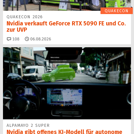
QUAKECON
QUAKECON 2026
Nvidia verkauft GeForce RTX 5090 FE und Co.
zur UVP
Kommentare
108
06.08.2026
ALPAMAYO 2 SUPER
Nvidia gibt offenes KI-Modell für autonome