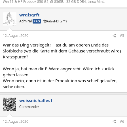
Win 11 & HP Probook 850 G5, i5-8365U, 32 GB DDR4, Linux Mint.
wrglsgrft
Admiral
PRO
🎅Rätsel-Elite ’19
12. August 2020
#5
War das Ding versiegelt? Hast du am oberen Ende des
Slotblechs (wo die Karte mit dem Gehäuse verschraubt wird)
Kratzspuren?
Wenn ja, hat man dir B-Ware angedreht. Würd ich zurück
gehen lassen.
Wenn nein, dann ist in der Produktion was schief gelaufen,
siehe oben.
weissnichalles1
Commander
12. August 2020
#6