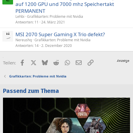
auf 1200 GPU und 7000 mhz Speichertakt
PERMANENT
Lehbi
Grafikkarten: Probleme mit Nvidia
Antworten
11
24. März 2021
MSI 2070 Super Gaming X Trio defekt?
Nereushq
Grafikkarten: Probleme mit Nvidia
Antworten
14
2. Dezember 2020
Facebook
X (Twitter)
Bluesky
Reddit
WhatsApp
E-Mail
Link
Teilen:
Grafikkarten: Probleme mit Nvidia
Passend zum Thema