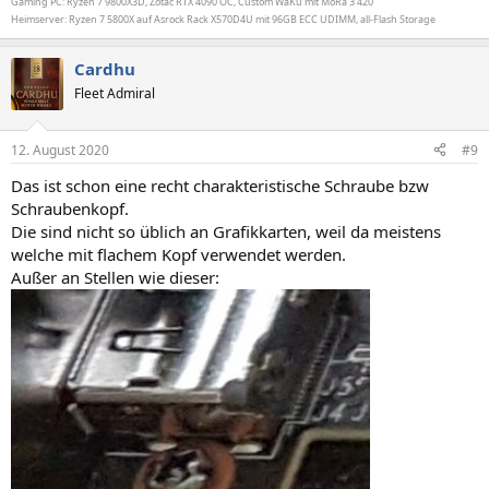
Gaming PC: Ryzen 7 9800X3D, Zotac RTX 4090 OC, Custom WaKü mit MoRa 3 420
Heimserver: Ryzen 7 5800X auf Asrock Rack X570D4U mit 96GB ECC UDIMM, all-Flash Storage
Cardhu
Fleet Admiral
12. August 2020
#9
Das ist schon eine recht charakteristische Schraube bzw
Schraubenkopf.
Die sind nicht so üblich an Grafikkarten, weil da meistens
welche mit flachem Kopf verwendet werden.
Außer an Stellen wie dieser: