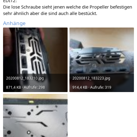
EDIT2:
Die lose Schraube sieht jenen welche die Propeller befestigen
sehr ähnlich aber die sind auch alle bestückt.
Anhänge
20200812_183210.jpg
20200812_183223.jpg
871,4 KB · Aufrufe: 298
914,4 KB · Aufrufe: 319