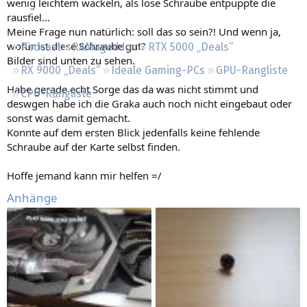
wenig leichtem wackeln, als lose Schraube entpuppte die
Regeln
rausfiel...
Meine Frage nun natürlich: soll das so sein?! Und wenn ja,
wofür ist diese Schraube gut?
Podcast
RAMageddon
RTX 5000 „Deals“
Bilder sind unten zu sehen.
RX 9000 „Deals“
Ideale Gaming-PCs
GPU-Rangliste
Habe gerade echt Sorge das da was nicht stimmt und
CPU-Rangliste
deswgen habe ich die Graka auch noch nicht eingebaut oder
sonst was damit gemacht.
Konnte auf dem ersten Blick jedenfalls keine fehlende
Schraube auf der Karte selbst finden.
Hoffe jemand kann mir helfen =/
Anhänge