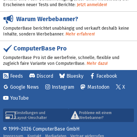
Erscheinen neuer Tests und Berichte:
Jetzt anmelden!
Warum Werbebanner?
ComputerBase berichtet unabhängig und verkauft deshalb keine
Inhalte, sondern Werbebanner.
Mehr erfahren!
ComputerBase Pro
ComputerBase Pro ist die werbefreie, schnelle, flexible und
zugleich faire Variante von ComputerBase.
Mehr dazu!
Feeds
Discord
Bluesky
Facebook
Google News
Instagram
Mastodon
X
YouTube
Einstellungen und
Probleme mit einem
Layout-Umschalter
Werbebanner?
© 1999–2026 ComputerBase GmbH
Impressum
Kontakt
Mediadaten
Vertrag widerrufen