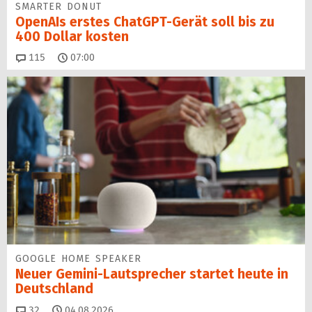
SMARTER DONUT
OpenAIs erstes ChatGPT-Gerät soll bis zu
400 Dollar kosten
Kommentare
115
07:00
GOOGLE HOME SPEAKER
Neuer Gemini-Laut­spre­cher startet heu­te in
Deutschland
Kommentare
32
04.08.2026