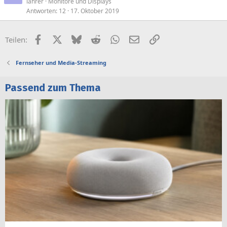
lahrer
Monitore und Displays
Antworten
12
17. Oktober 2019
Facebook
X (Twitter)
Bluesky
Reddit
WhatsApp
E-Mail
Link
Teilen:
Fernseher und Media-Streaming
Passend zum Thema