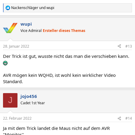
Nackenschläger
und
wupi
R
e
a
wupi
k
t
Vice Admiral
Ersteller dieses Themas
i
o
n
28. Januar 2022
#13
e
n
Der Trick ist gut, wusste nicht das man die verschieben kann.
:
AVR mögen kein WQHD, ist wohl kein wirklicher Video
Standard.
jojo456
J
Cadet 1st Year
22. Februar 2022
#14
Ja mit dem Trick landet die Maus nicht auf dem AVR
"Monitor".