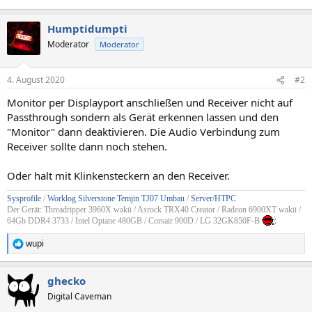
Humptidumpti
Moderator
Moderator
4. August 2020
#2
Monitor per Displayport anschließen und Receiver nicht auf
Passthrough sondern als Gerät erkennen lassen und den
"Monitor" dann deaktivieren. Die Audio Verbindung zum
Receiver sollte dann noch stehen.
Oder halt mit Klinkensteckern an den Receiver.
Sysprofile
/
Worklog Silverstone Temjin TJ07 Umbau
/
Server/HTPC
Der Gerät: Threadripper 3960X wakü / Asrock TRX40 Creator / Radeon 6900XT wakü /
64Gb DDR4 3733 / Intel Optane 480GB / Corsair 900D / LG 32GK850F-B
wupi
R
e
a
ghecko
k
t
Digital Caveman
i