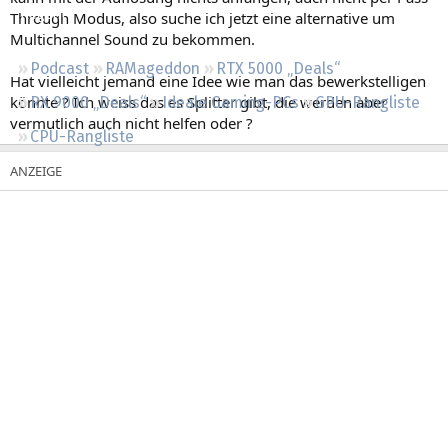
Regeln
Through Modus, also suche ich jetzt eine alternative um
Multichannel Sound zu bekommen.
Podcast
RAMageddon
RTX 5000 „Deals“
Hat vielleicht jemand eine Idee wie man das bewerkstelligen
könnte ? Ich weiss das es Splitter gibt, die werden aber
RX 9000 „Deals“
Ideale Gaming-PCs
GPU-Rangliste
vermutlich auch nicht helfen oder ?
CPU-Rangliste