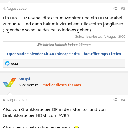
o
n
4. August 2020
#3
e
n
Ein DP/HDMI-Kabel direkt zum Monitor und ein HDMI-Kabel
:
zum AVR. Und dann halt mit Virtuellem Bildschirm jonglieren
(irgendwie so sollte das bei Windows gehen).
Zuletzt bearbeitet:
4. August 2020
Wir hätten Habeck haben können.
OpenMarine
Blender
KiCAD
Inkscape
Krita
LibreOffice
mpv
Firefox
wupi
R
e
a
wupi
k
t
Vice Admiral
Ersteller dieses Themas
i
o
n
4. August 2020
#4
e
n
Also von Grafikkarte per DP in den Monitor und von
:
Grakfikkarte per HDMI zum AVR ?
Aha, ghecko hats schon angemerkt.