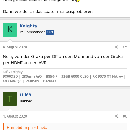
Dann werde ich das später mal ausprobieren.
Knighty
K
Lt. Commander
PRO
4. August 2020
#5
Nein, von der Graka per DP an den Moni und von der Graka
per HDMI an den AVR
MfG Knighty
9800X3D | 280mm AiO | B850-F | 32GB 6000 CL30 | RX 9070 XT Nitro+ |
MO34WQC | RM850x | Define7
till69
T
Banned
4. August 2020
#6
Humptidumpti schrieb: