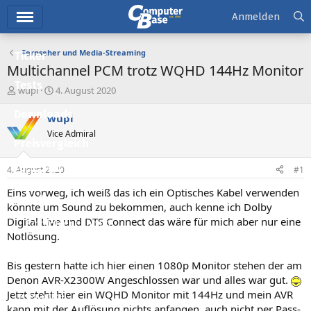
Hauptmenü
Anmelden
Fernseher und Media-Streaming
Ticker
Multichannel PCM trotz WQHD 144Hz Monitor
Tests
E
E
wupi
4. August 2020
r
r
Downloads
s
s
wupi
t
t
Vice Admiral
e
e
Preisvergleich
l
l
l
l
4. August 2020
#1
Forum
e
t
r
a
Eins vorweg, ich weiß das ich ein Optisches Kabel verwenden
Aktuelles
m
könnte um Sound zu bekommen, auch kenne ich Dolby
Digital Live und DTS Connect das wäre für mich aber nur eine
Empfohlene Inhalte
Notlösung.
Neue Beiträge
Bis gestern hatte ich hier einen 1080p Monitor stehen der am
Neueste Aktivitäten
Denon AVR-X2300W Angeschlossen war und alles war gut.
Jetzt steht hier ein WQHD Monitor mit 144Hz und mein AVR
Leserartikel
kann mit der Auflösung nichts anfangen, auch nicht per Pass-