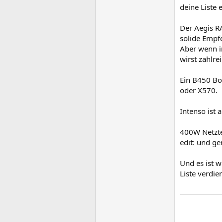
deine Liste 
Der Aegis RA
solide Empfe
Aber wenn i
wirst zahlre
Ein B450 Boa
oder X570.
Intenso ist 
400W Netztei
edit: und ge
Und es ist w
Liste verdie