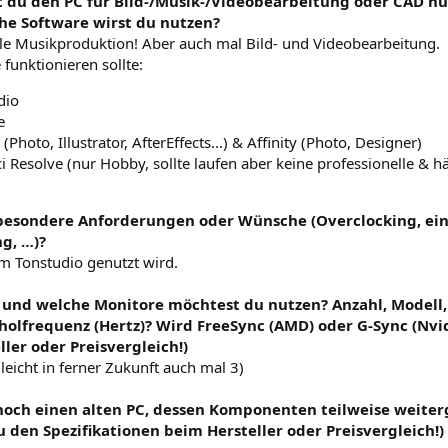
t du den PC für Bild-/Musik-/Videobearbeitung oder CAD nu
che Software wirst du nutzen?
lle Musikproduktion! Aber auch mal Bild- und Videobearbeitung.
 funktionieren sollte:
dio
e
(Photo, Illustrator, AfterEffects...) & Affinity (Photo, Designer)
i Resolve (nur Hobby, sollte laufen aber keine professionelle & h
 besondere Anforderungen oder Wünsche (Overclocking, ein 
g, …)?
 im Tonstudio genutzt wird.
e und welche Monitore möchtest du nutzen? Anzahl, Modell,
olfrequenz (Hertz)? Wird FreeSync (AMD) oder G-Sync (Nvidi
ler oder Preisvergleich!)
elleicht in ferner Zukunft auch mal 3)
 noch einen alten PC, dessen Komponenten teilweise weite
u den Spezifikationen beim Hersteller oder Preisvergleich!)