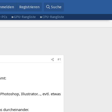
nmelden
Registrieren
Suche
g-PCs
GPU-Rangliste
CPU-Rangliste
#1
mmt:
otoshop, Illustrator..., evtl. etwas
as durcheinander.