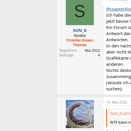
k
S
t
@coasterbl
i
o
Ich habe di
n
jetzt besser
e
Ein Forum is
n
SUN_G
Antwort dar
:
Newbie
Antworten.
Ersteller dieses
Themas
In den näch
Registriert
Mai 2022
aber nicht d
Beiträge
4
Grafikkarte 
anderen.
Nichts dest
zusammengest
(wüsste ich 
suchen).
18. Mai 2022
SUN_G schri
WTF Kann ma