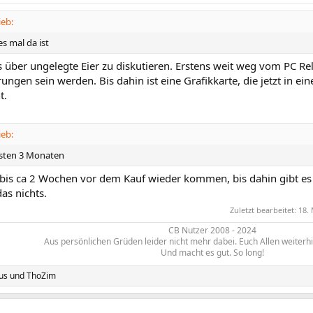
eb:
s mal da ist
ts über ungelegte Eier zu diskutieren. Erstens weit weg vom PC R
ungen sein werden. Bis dahin ist eine Grafikkarte, die jetzt in ein
t.
eb:
hsten 3 Monaten
 bis ca 2 Wochen vor dem Kauf wieder kommen, bis dahin gibt es 
das nichts.
Zuletzt bearbeitet:
18.
CB Nutzer 2008 - 2024
Aus persönlichen Grüden leider nicht mehr dabei. Euch Allen weiterh
Und macht es gut. So long!​
us
und
ThoZim