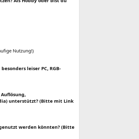
tzen? Als Hobby oder bist du
äufige Nutzung!)
besonders leiser PC, RGB-
 Auflösung,
a) unterstützt? (Bitte mit Link
rgenutzt werden könnten? (Bitte