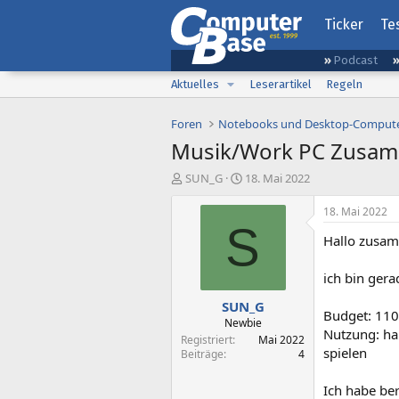
Ticker
Te
Podcast
Aktuelles
Leserartikel
Regeln
Foren
Notebooks und Desktop-Comput
Musik/Work PC Zusam
E
E
SUN_G
18. Mai 2022
r
r
s
s
18. Mai 2022
t
t
S
Hallo zusa
e
e
l
l
l
l
ich bin ger
e
t
SUN_G
r
a
Budget: 11
m
Newbie
Nutzung: hau
Registriert
Mai 2022
spielen
Beiträge
4
Ich habe ber