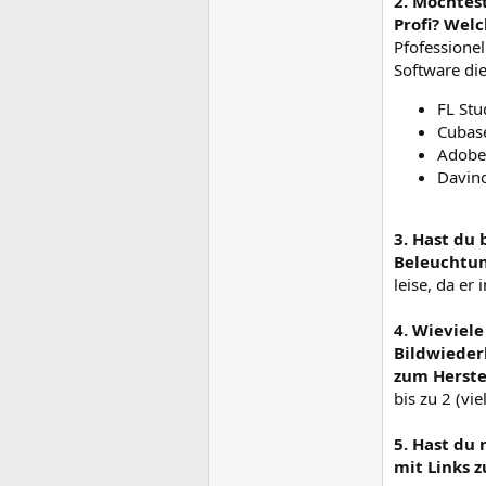
2. Möchtes
Profi? Wel
Pfofessione
Software die
FL Stu
Cubas
Adobe 
Davinc
3. Hast du
Beleuchtun
leise, da er
4. Wieviel
Bildwiederh
zum Herstel
bis zu 2 (vi
5. Hast du
mit Links z