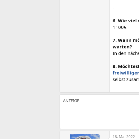
-
6. Wie viel
1100€
7. Wann mö
warten?
In den näch
8. Möchtes
freiwillige
selbst zus
18. Mai 2022