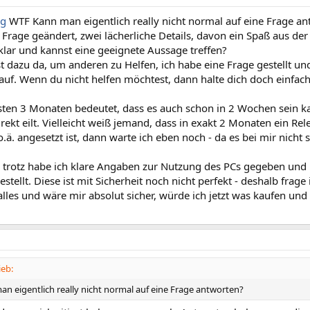
og
WTF Kann man eigentlich really nicht normal auf eine Frage a
e Frage geändert, zwei lächerliche Details, davon ein Spaß aus 
 klar und kannst eine geeignete Aussage treffen?
t dazu da, um anderen zu Helfen, ich habe eine Frage gestellt un
auf. Wenn du nicht helfen möchtest, dann halte dich doch einfac
sten 3 Monaten bedeutet, dass es auch schon in 2 Wochen sein k
irekt eilt. Vielleicht weiß jemand, dass in exakt 2 Monaten ein R
o.ä. angesetzt ist, dann warte ich eben noch - da es bei mir nicht
o trotz habe ich klare Angaben zur Nutzung des PCs gegeben und 
ellt. Diese ist mit Sicherheit noch nicht perfekt - deshalb frage 
alles und wäre mir absolut sicher, würde ich jetzt was kaufen und
eb:
n eigentlich really nicht normal auf eine Frage antworten?