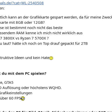
zhals.de/?cat=WL-2540508
en:
lich kann an der Grafikkarte gespart werden, da für meine Zweck
karte mit 8GB oder 12GB?
e ist bestimmt noch nicht das beste
ssendem RAM kenne ich mich nicht wirklich aus
7 3800X vs Ryzen 7 5700X ?
 laut? hätte ich noch on Top drauf gepackt für 2TB
struktive Ideen und kein Hate
t du mit dem PC spielen?
te, GTA5
HD Auflösung oder höchstens WQHD.
rafikeinstellungen
 über 60 FPS