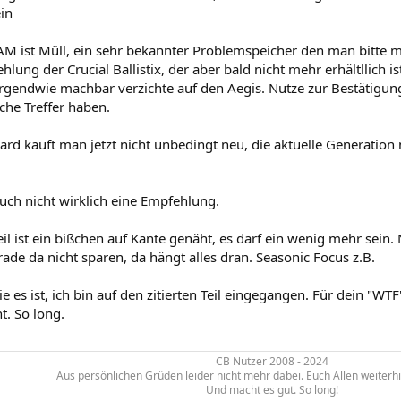
ein
M ist Müll, ein sehr bekannter Problemspeicher den man bitte mei
hlung der Crucial Ballistix, der aber bald nicht mehr erhältllich is
rgendwie machbar verzichte auf den Aegis. Nutze zur Bestätigung
iche Treffer haben.
rd kauft man jetzt nicht unbedingt neu, die aktuelle Generation 
auch nicht wirklich eine Empfehlung.
l ist ein bißchen auf Kante genäht, es darf ein wenig mehr sein. 
rade da nicht sparen, da hängt alles dran. Seasonic Focus z.B.
ie es ist, ich bin auf den zitierten Teil eingegangen. Für dein "WT
nt. So long.
CB Nutzer 2008 - 2024
Aus persönlichen Grüden leider nicht mehr dabei. Euch Allen weiterh
Und macht es gut. So long!​