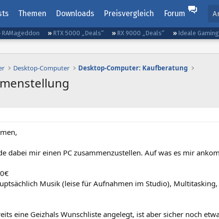
sts
Themen
Downloads
Preisvergleich
Forum
A
RAMageddon
RTX 5000 „Deals“
RX 9000 „Deals“
Ideale Gamin
er
Desktop-Computer
Desktop-Computer: Kaufberatung
menstellung
mmen,
ade dabei mir einen PC zusammenzustellen. Auf was es mir anko
00€
ptsächlich Musik (leise für Aufnahmen im Studio), Multitasking, Ph
eits eine Geizhals Wunschliste angelegt, ist aber sicher noch etw