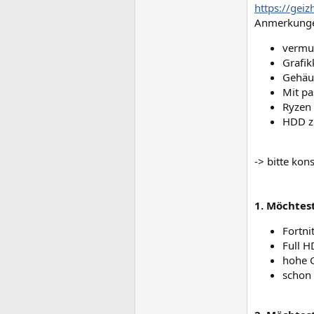
https://gei
Anmerkung
vermut
Grafik
Gehäus
Mit pa
Ryzen 
HDD zu
-> bitte kon
1. Möchtes
Fortni
Full 
hohe G
schon