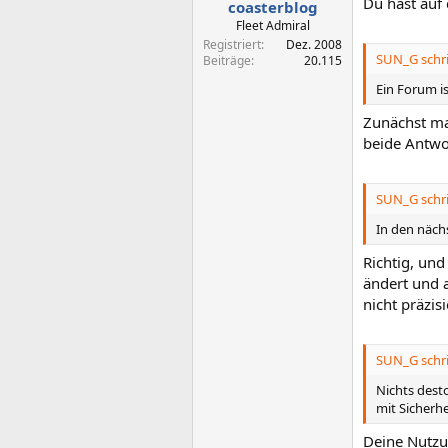
Du hast auf
coasterblog
Fleet Admiral
Registriert
Dez. 2008
SUN_G schri
Beiträge
20.115
Ein Forum i
Zunächst ma
beide Antwo
SUN_G schri
In den näch
Richtig, und
ändert und a
nicht präzis
SUN_G schri
Nichts dest
mit Sicherhe
Deine Nutzu