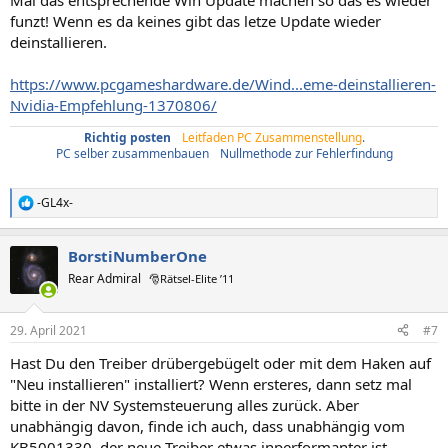
Mal das entsprechende Win Update machen so das es wieder
funzt! Wenn es da keines gibt das letze Update wieder
deinstallieren.
https://www.pcgameshardware.de/Wind...eme-deinstallieren-
Nvidia-Empfehlung-1370806/
Richtig posten
/
Leitfaden PC Zusammenstellung
.
PC selber zusammenbauen
/
Nullmethode zur Fehlerfindung
-GL4x-
R
e
a
BorstiNumberOne
k
t
Rear Admiral
🎅Rätsel-Elite ’11
i
o
n
29. April 2021
#7
e
n
Hast Du den Treiber drübergebügelt oder mit dem Haken auf
:
"Neu installieren" installiert? Wenn ersteres, dann setz mal
bitte in der NV Systemsteuerung alles zurück. Aber
unabhängig davon, finde ich auch, dass unabhängig vom
KB5001330, der neue Treiber etwas inperformanter ist.