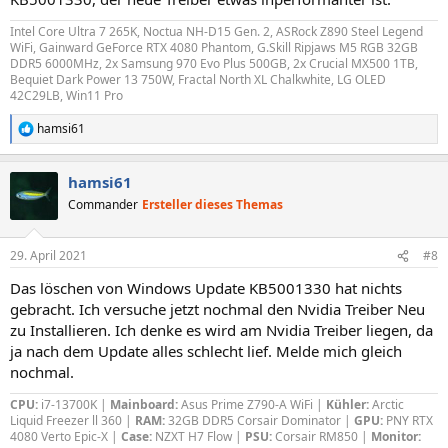
Intel Core Ultra 7 265K, Noctua NH-D15 Gen. 2, ASRock Z890 Steel Legend
WiFi, Gainward GeForce RTX 4080 Phantom, G.Skill Ripjaws M5 RGB 32GB
DDR5 6000MHz, 2x Samsung 970 Evo Plus 500GB, 2x Crucial MX500 1TB,
Bequiet Dark Power 13 750W, Fractal North XL Chalkwhite, LG OLED
42C29LB, Win11 Pro
hamsi61
R
e
a
hamsi61
k
t
Commander
Ersteller dieses Themas
i
o
n
29. April 2021
#8
e
n
Das löschen von Windows Update KB5001330 hat nichts
:
gebracht. Ich versuche jetzt nochmal den Nvidia Treiber Neu
zu Installieren. Ich denke es wird am Nvidia Treiber liegen, da
ja nach dem Update alles schlecht lief. Melde mich gleich
nochmal.
CPU:
i7-13700K |
Mainboard:
Asus Prime Z790-A WiFi |
Kühler:
Arctic
Liquid Freezer ll 360 |
RAM:
32GB DDR5 Corsair Dominator |
GPU:
PNY RTX
4080 Verto Epic-X |
Case:
NZXT H7 Flow |
PSU:
Corsair RM850 |
Monitor: