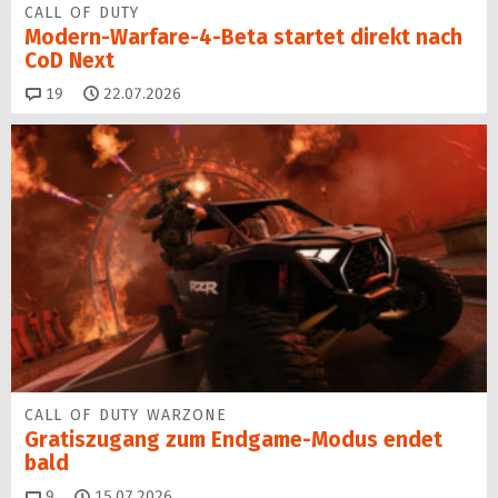
CALL OF DUTY
Modern-Warfare-4-Beta startet direkt nach
CoD Next
Kommentare
19
22.07.2026
CALL OF DUTY WARZONE
Gratiszugang zum Endgame-Modus endet
bald
Kommentare
9
15.07.2026