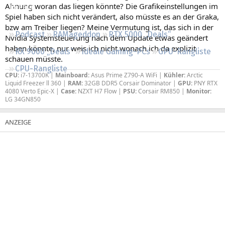
Ahnung woran das liegen könnte? Die Grafikeinstellungen im
Regeln
Spiel haben sich nicht verändert, also müsste es an der Graka,
bzw am Treiber liegen? Meine Vermutung ist, das sich in der
Podcast
RAMageddon
RTX 5000 „Deals“
Nvidia Systemsteuerung nach dem Update etwas geändert
haben könnte, nur weis ich nicht wonach ich da explizit
RX 9000 „Deals“
Ideale Gaming-PCs
GPU-Rangliste
schauen müsste.
CPU-Rangliste
CPU:
i7-13700K |
Mainboard:
Asus Prime Z790-A WiFi |
Kühler:
Arctic
Liquid Freezer ll 360 |
RAM:
32GB DDR5 Corsair Dominator |
GPU:
PNY RTX
4080 Verto Epic-X |
Case:
NZXT H7 Flow |
PSU:
Corsair RM850 |
Monitor:
LG 34GN850