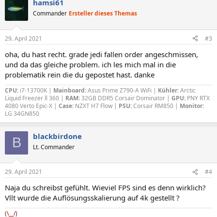
hamsi61
k
t
Commander
Ersteller dieses Themas
i
o
n
29. April 2021
#3
e
n
oha, du hast recht. grade jedi fallen order angeschmissen,
:
und da das gleiche problem. ich les mich mal in die
problematik rein die du gepostet hast. danke
CPU:
i7-13700K |
Mainboard:
Asus Prime Z790-A WiFi |
Kühler:
Arctic
Liquid Freezer ll 360 |
RAM:
32GB DDR5 Corsair Dominator |
GPU:
PNY RTX
4080 Verto Epic-X |
Case:
NZXT H7 Flow |
PSU:
Corsair RM850 |
Monitor:
LG 34GN850
blackbirdone
B
Lt. Commander
29. April 2021
#4
Naja du schreibst gefühlt. Wieviel FPS sind es denn wirklich?
Vllt wurde die Auflösungsskalierung auf 4k gestellt ?
(\__/)