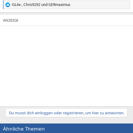
-GL4x-
,
Chris9292
und
GERmaximus
R
e
a
k
t
i
o
n
e
n
:
Du musst dich einloggen oder registrieren, um hier zu antworten.
Ähnliche Themen