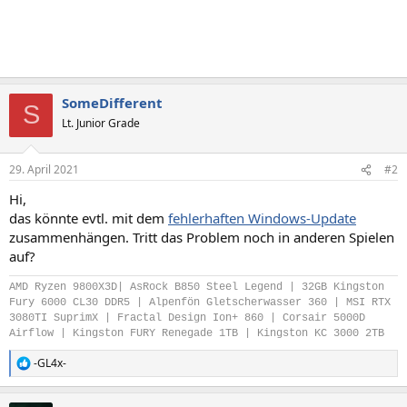
SomeDifferent
S
Lt. Junior Grade
29. April 2021
#2
Hi,
das könnte evtl. mit dem
fehlerhaften Windows-Update
zusammenhängen. Tritt das Problem noch in anderen Spielen
auf?
AMD Ryzen 9800X3D| AsRock B850 Steel Legend | 32GB Kingston
Fury 6000 CL30 DDR5 | Alpenfön Gletscherwasser 360 | MSI RTX
3080TI SuprimX | Fractal Design Ion+ 860 | Corsair 5000D
Airflow | Kingston FURY Renegade 1TB | Kingston KC 3000 2TB
-GL4x-
R
e
a