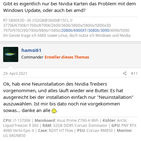
Gibt es eigentlich nur bei Nvidia Karten das Problem mit dem
Windows Update, oder auch bei amd?
R7 5800X3D -30 //32GB@3600@15CL //
3770k/6700k/1700x/8700K/2600/3600/3800x/5800x/5800x3D
7970/970/290/780ti/980ti/1080ti/
2080ti
/
6900XT
/
3080ti
/
3090
/4090/5090
Im Geiste trage ich AMD sowie Linux, doch nutze ich Windows und Nvidia
hamsi61
Commander
Ersteller dieses Themas
29. April 2021
#11
Ok, hab eine Neuinstallation des Nvidia Treibers
vorgenommen, und alles läuft wieder wie Butter. Es hat
ausgereicht bei der installation einfach nur "Neuinstallation"
auszuwählen. Ist mir bis dato noch nie vorgekommen
sowas... danke an alle
.
CPU:
i7-13700K |
Mainboard:
Asus Prime Z790-A WiFi |
Kühler:
Arctic
Liquid Freezer ll 360 |
RAM:
32GB DDR5 Corsair Dominator |
GPU:
PNY RTX
4080 Verto Epic-X |
Case:
NZXT H7 Flow |
PSU:
Corsair RM850 |
Monitor:
LG 34GN850