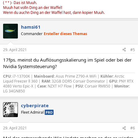
( ° ° )- Das ist Muuh.
Muuh hat volln Ding an der Waffel!
Wenn du auchn Ding an der Waffel hast, dann kopier Muuh.
hamsi61
Commander
Ersteller dieses Themas
29. April 2021
#5
17fps. meinst du Auflösungsskalierung im Spiel oder bei der
Nvidia Systemsteuerung?
CPU:
i7-13700K |
Mainboard:
Asus Prime Z790-A WiFi |
Kühler:
Arctic
Liquid Freezer ll 360 |
RAM:
32GB DDR5 Corsair Dominator |
GPU:
PNY RTX
4080 Verto Epic-X |
Case:
NZXT H7 Flow |
PSU:
Corsair RM850 |
Monitor:
LG 34GN850
cyberpirate
Fleet Admiral
PRO
29. April 2021
#6