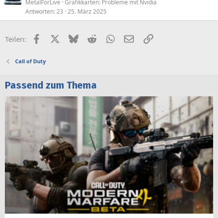
MetalForLive
Grafikkarten: Probleme mit Nvidia
Antworten
23
25. März 2025
Facebook
X (Twitter)
Bluesky
Reddit
WhatsApp
E-Mail
Link
Teilen:
Call of Duty
Passend zum Thema