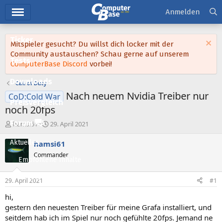
Hauptmenü
Anmelden
Ticker
Mitspieler gesucht? Du willst dich locker mit der
Community austauschen? Schau gerne auf unserem
Tests
ComputerBase Discord
vorbei!
Downloads
Call of Duty
Nach neuem Nvidia Treiber nur
CoD:Cold War
Preisvergleich
noch 20fps
Forum
E
E
hamsi61
29. April 2021
r
r
s
s
Aktuelles
hamsi61
t
t
Commander
e
e
Empfohlene Inhalte
l
l
l
l
Neue Beiträge
29. April 2021
#1
e
t
Neueste Aktivitäten
r
a
hi,
m
gestern den neuesten Treiber für meine Grafa installiert, und
Leserartikel
seitdem hab ich im Spiel nur noch gefühlte 20fps. Jemand ne