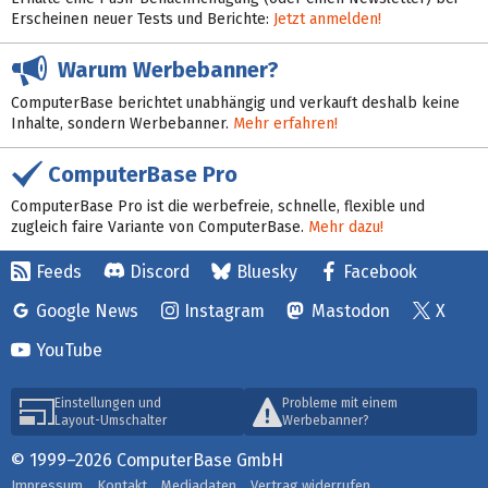
Erscheinen neuer Tests und Berichte:
Jetzt anmelden!
Warum Werbebanner?
ComputerBase berichtet unabhängig und verkauft deshalb keine
Inhalte, sondern Werbebanner.
Mehr erfahren!
ComputerBase Pro
ComputerBase Pro ist die werbefreie, schnelle, flexible und
zugleich faire Variante von ComputerBase.
Mehr dazu!
Feeds
Discord
Bluesky
Facebook
Google News
Instagram
Mastodon
X
YouTube
Einstellungen und
Probleme mit einem
Layout-Umschalter
Werbebanner?
© 1999–2026 ComputerBase GmbH
Impressum
Kontakt
Mediadaten
Vertrag widerrufen