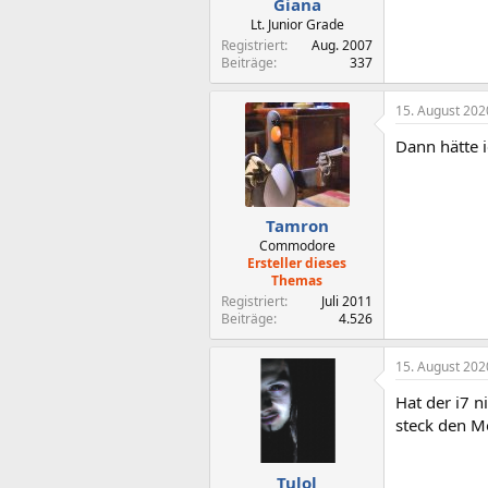
Giana
Lt. Junior Grade
Registriert
Aug. 2007
Beiträge
337
15. August 202
Dann hätte i
Tamron
Commodore
Ersteller dieses
Themas
Registriert
Juli 2011
Beiträge
4.526
15. August 202
Hat der i7 n
steck den M
Tulol