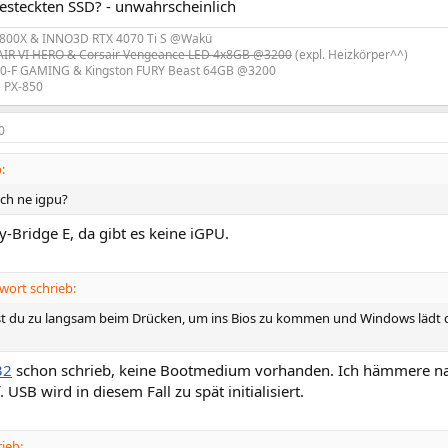
esteckten SSD? - unwahrscheinlich
800X & INNO3D RTX 4070 Ti S @Wakü
R VI HERO & Corsair Vengeance LED 4x8GB @3200
(expl. Heizkörper^^)
0-F GAMING & Kingston FURY Beast 64GB @3200
e PX-850
0
:
ich ne igpu?
y-Bridge E, da gibt es keine iGPU.
ort schrieb:
bist du zu langsam beim Drücken, um ins Bios zu kommen und Windows lädt 
32
schon schrieb, keine Bootmedium vorhanden. Ich hämmere n
 USB wird in diesem Fall zu spät initialisiert.
ieb: