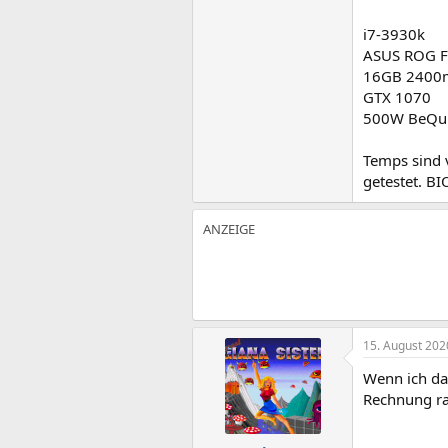
i7-3930k
ASUS ROG F
16GB 2400m
GTX 1070
500W BeQuie
Temps sind 
getestet. BIO
15. August 202
Wenn ich das
Rechnung r