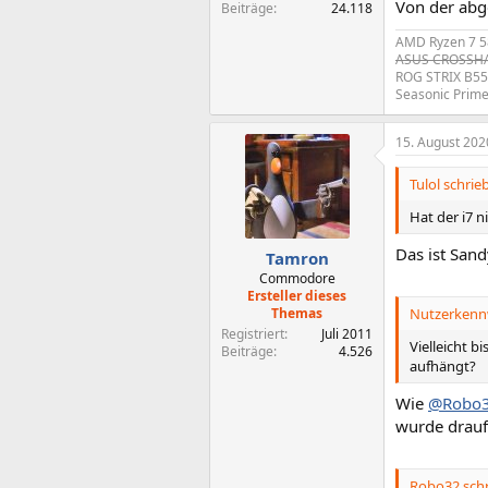
Von der abg
Beiträge
24.118
AMD Ryzen 7 5
ASUS CROSSHAI
ROG STRIX B55
Seasonic Prim
15. August 202
Tulol schrieb
Hat der i7 n
Das ist Sand
Tamron
Commodore
Ersteller dieses
Themas
Nutzerkennw
Registriert
Juli 2011
Vielleicht 
Beiträge
4.526
aufhängt?
Wie
@Robo
wurde drauf.
Robo32 schr