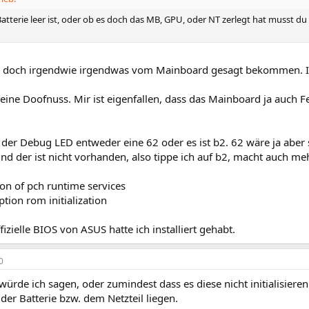
atterie leer ist, oder ob es doch das MB, GPU, oder NT zerlegt hat musst d
a doch irgendwie irgendwas vom Mainboard gesagt bekommen. I
n eine Doofnuss. Mir ist eigenfallen, dass das Mainboard ja auch
 der Debug LED entweder eine 62 oder es ist b2. 62 wäre ja aber s
d der ist nicht vorhanden, also tippe ich auf b2, macht auch meh
tion of pch runtime services
ption rom initialization
ffizielle BIOS von ASUS hatte ich installiert gehabt.
0
würde ich sagen, oder zumindest dass es diese nicht initialisie
der Batterie bzw. dem Netzteil liegen.