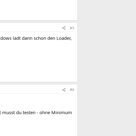
#5
ndows lädt dann schon den Loader,
#6
hat musst du testen - ohne Minimum