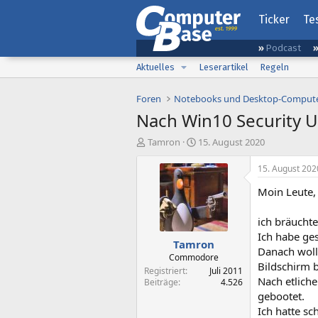
Ticker
Te
Podcast
Aktuelles
Leserartikel
Regeln
Foren
Notebooks und Desktop-Comput
Nach Win10 Security 
E
E
Tamron
15. August 2020
r
r
s
s
15. August 202
t
t
Moin Leute,
e
e
l
l
l
l
ich bräucht
e
t
Ich habe ge
Tamron
r
a
Danach woll
m
Commodore
Bildschirm
Registriert
Juli 2011
Nach etlich
Beiträge
4.526
gebootet.
Ich hatte sc