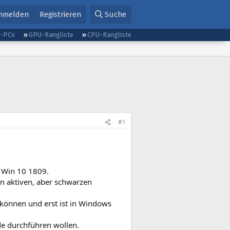
nmelden
Registrieren
Suche
g-PCs
GPU-Rangliste
CPU-Rangliste
#1
n Win 10 1809.
n aktiven, aber schwarzen
 können und erst ist in Windows
de durchführen wollen.