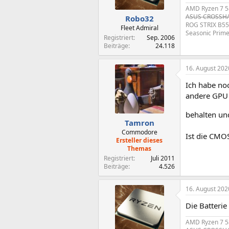
AMD Ryzen 7 5
ASUS CROSSHAI
Robo32
ROG STRIX B55
Fleet Admiral
Seasonic Prim
Registriert
Sep. 2006
Beiträge
24.118
16. August 202
Ich habe no
andere GPU 
behalten un
Tamron
Commodore
Ist die CMO
Ersteller dieses
Themas
Registriert
Juli 2011
Beiträge
4.526
16. August 202
Die Batterie
AMD Ryzen 7 5