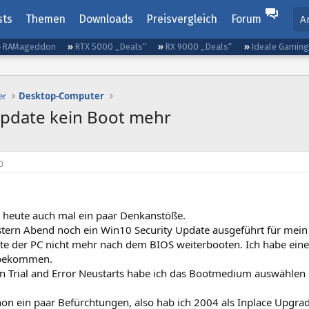
sts
Themen
Downloads
Preisvergleich
Forum
A
RAMageddon
RTX 5000 „Deals“
RX 9000 „Deals“
Ideale Gamin
er
Desktop-Computer
Update kein Boot mehr
0
e heute auch mal ein paar Denkanstöße.
stern Abend noch ein Win10 Security Update ausgeführt für mei
te der PC nicht mehr nach dem BIOS weiterbooten. Ich habe eine
 bekommen.
en Trial and Error Neustarts habe ich das Bootmedium auswählen
hon ein paar Befürchtungen, also hab ich 2004 als Inplace Upgra