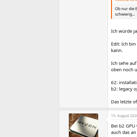
Ob nur die B
schwierig...
Ich würde j
Edit: Ich bi
kann.
Ich sehe auf
oben noch un
62: installa
b2: legacy o
Das letzte o
15. August 202
Bei b2 GPU 
auch das an 