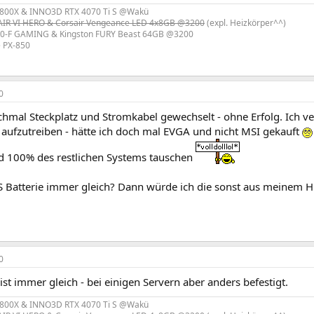
800X & INNO3D RTX 4070 Ti S @Wakü
R VI HERO & Corsair Vengeance LED 4x8GB @3200
(expl. Heizkörper^^)
0-F GAMING & Kingston FURY Beast 64GB @3200
e PX-850
0
chmal Steckplatz und Stromkabel gewechselt - ohne Erfolg. Ich 
aufzutreiben - hätte ich doch mal EVGA und nicht MSI gekauft
d 100% des restlichen Systems tauschen
S Batterie immer gleich? Dann würde ich die sonst aus meinem HP
0
 ist immer gleich - bei einigen Servern aber anders befestigt.
800X & INNO3D RTX 4070 Ti S @Wakü