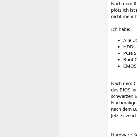
Nach dem Re
plötzlich is
nicht mehr 
Ich habe:
Alle U
HDDs 
PCIe 
Boot 
CMOS 
Nach dem CM
das BIOS la
schwarzen B
Nochmaliger
nach dem B
Jetzt sitze i
Hardware-K