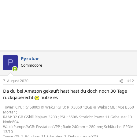
Pyrukar
P
Commodore
7. August 2020
#12
Da du bei Amazon gekauft hast hast du doch noch 30 Tage
rückgaberecht
nutze es
Tower: CPU: R7 5800x @ Wakü ; GPU: RTX3060 12GB @ Wakü ; MB: MSI B550
Mortar ;
RAM: 32 GB GSkill Ripjaws 3200 ; PSU: 550W Straight Power 11 Gehäuse: FD
Node804
Wakü Pumpe/AGB: Eisstation VPP ; Radi: 240mm + 280mm; Schläuche: EPDM
13/10
Tower OS: 1. Windows 11 Education 2. Debian Linux/KDE