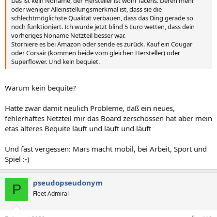
Das ist kein Noname, der Hersteller ist wohl Tacens. Deren mehr
oder weniger Alleinstellungsmerkmal ist, dass sie die
schlechtmöglichste Qualität verbauen, dass das Ding gerade so
noch funktioniert. Ich würde jetzt blind 5 Euro wetten, dass dein
vorheriges Noname Netzteil besser war.
Storniere es bei Amazon oder sende es zurück. Kauf ein Cougar
oder Corsair (kommen beide vom gleichen Hersteller) oder
Superflower. Und kein bequiet.
Warum kein bequite?
Hatte zwar damit neulich Probleme, daß ein neues,
fehlerhaftes Netzteil mir das Board zerschossen hat aber mein
etas älteres Bequite läuft und läuft und läuft
Und fast vergessen: Mars macht mobil, bei Arbeit, Sport und
Spiel :-)
pseudopseudonym
P
Fleet Admiral