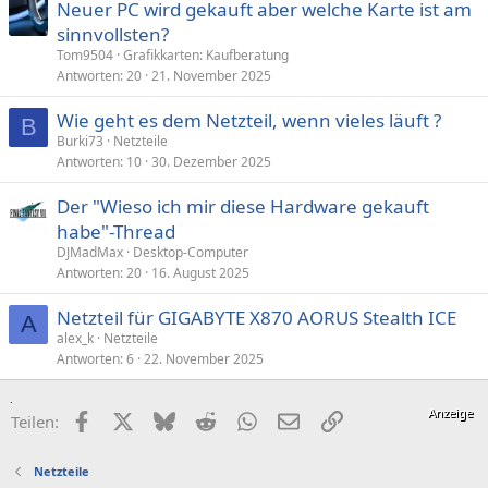
Neuer PC wird gekauft aber welche Karte ist am
sinnvollsten?
Tom9504
Grafikkarten: Kaufberatung
Antworten
20
21. November 2025
Wie geht es dem Netzteil, wenn vieles läuft ?
B
Burki73
Netzteile
Antworten
10
30. Dezember 2025
Der "Wieso ich mir diese Hardware gekauft
habe"-Thread
DJMadMax
Desktop-Computer
Antworten
20
16. August 2025
Netzteil für GIGABYTE X870 AORUS Stealth ICE
A
alex_k
Netzteile
Antworten
6
22. November 2025
Facebook
X (Twitter)
Bluesky
Reddit
WhatsApp
E-Mail
Link
Teilen:
Netzteile