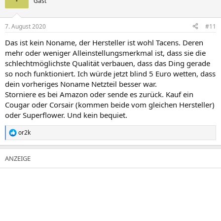
Gast
7. August 2020
#11
Das ist kein Noname, der Hersteller ist wohl Tacens. Deren
mehr oder weniger Alleinstellungsmerkmal ist, dass sie die
schlechtmöglichste Qualität verbauen, dass das Ding gerade
so noch funktioniert. Ich würde jetzt blind 5 Euro wetten, dass
dein vorheriges Noname Netzteil besser war.
Storniere es bei Amazon oder sende es zurück. Kauf ein
Cougar oder Corsair (kommen beide vom gleichen Hersteller)
oder Superflower. Und kein bequiet.
or2k
R
e
a
k
t
i
o
n
e
n
: