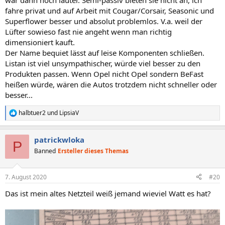
war dann noch lauter. Semi-passiv bieten sie nicht an, ich
fahre privat und auf Arbeit mit Cougar/Corsair, Seasonic und
Superflower besser und absolut problemlos. V.a. weil der
Lüfter sowieso fast nie angeht wenn man richtig
dimensioniert kauft.
Der Name bequiet lässt auf leise Komponenten schließen.
Listan ist viel unsympathischer, würde viel besser zu den
Produkten passen. Wenn Opel nicht Opel sondern BeFast
heißen würde, wären die Autos trotzdem nicht schneller oder
besser...
halbtuer2
und
LipsiaV
R
e
a
patrickwloka
k
P
t
Banned
Ersteller dieses Themas
i
o
n
7. August 2020
#20
e
n
Das ist mein altes Netzteil weiß jemand wieviel Watt es hat?
: