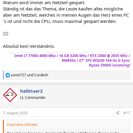
Warum wird immer am Netzteil gespart.
Ständig ist das das Thema, die Leute kaufen alles mögliche
aber am Netzteil, welches in meinen Augen das Herz eines PC
´s ist und nicht die CPU, muss maximal gespart werden.
🤦‍♂️
Absolut kein Verständnis.
Intel i7 7700k 4800 Mhz / 16 GB 3200 Mhz / RTX 2080 @ 2055 Mhz /
RM850x / 27" IPS WQHD 144 Hz G-Sync
Ryzen 5900X incoming!
vanni727
und
Cordesh
R
e
a
halbtuer2
k
t
Lt. Commander
i
o
n
7. August 2020
#17
e
n
true hero schrieb:
: