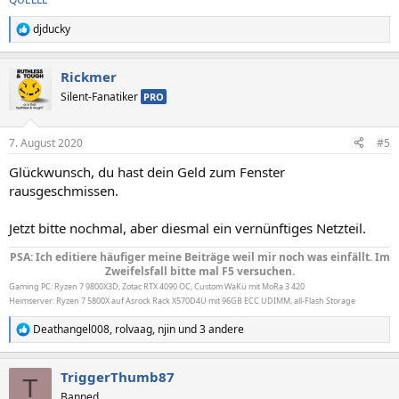
djducky
R
e
a
Rickmer
k
t
Silent-Fanatiker
PRO
i
o
n
7. August 2020
#5
e
n
Glückwunsch, du hast dein Geld zum Fenster
:
rausgeschmissen.
Jetzt bitte nochmal, aber diesmal ein vernünftiges Netzteil.
PSA: Ich editiere häufiger meine Beiträge weil mir noch was einfällt. Im
Zweifelsfall bitte mal F5 versuchen.
Gaming PC: Ryzen 7 9800X3D, Zotac RTX 4090 OC, Custom WaKü mit MoRa 3 420
Heimserver: Ryzen 7 5800X auf Asrock Rack X570D4U mit 96GB ECC UDIMM, all-Flash Storage
Deathangel008
,
rolvaag
,
njin
und 3 andere
R
e
a
TriggerThumb87
k
T
t
Banned