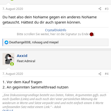
o
n
7. August 2020
#3
e
n
Du hast also dein NoName gegen ein anderes NoName
:
getauscht. Hättest du dir auch sparen können.
CrystalDiskInfo
Bitte scrollen Sie weiter, hier ist die Signatur zu Ende
Deathangel008
,
rolvaag
und
miepel
R
e
a
Axxid
k
t
Fleet Admiral
i
o
n
7. August 2020
#4
e
n
1. Vor dem Kauf fragen
:
2. An gepinnten Sammelthread nutzen
„Eine Diskussionsgrundlage besteht aus Daten, Fakten, Argumenten ggfs. auch
noch Quellen (Links) und auch noch der/ einer persönlichen Meinung die
wiederum in Worte und Sätze verpackt sind und nicht einfach einem 6 Worte
umfassenden Satz nebst einem Link.“ – Adok
QUELLE