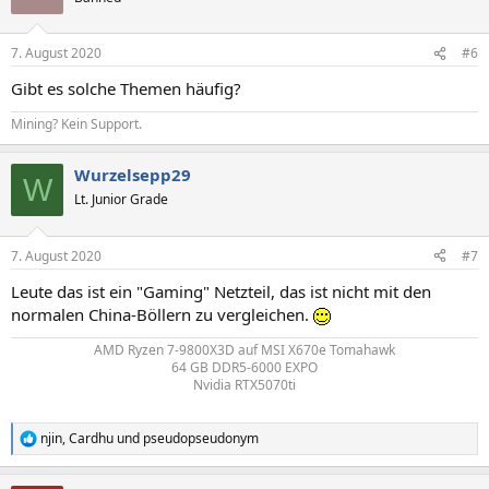
i
o
n
7. August 2020
#6
e
n
Gibt es solche Themen häufig?
:
Mining? Kein Support.
Wurzelsepp29
W
Lt. Junior Grade
7. August 2020
#7
Leute das ist ein "Gaming" Netzteil, das ist nicht mit den
normalen China-Böllern zu vergleichen.
AMD Ryzen 7-9800X3D auf MSI X670e Tomahawk
64 GB DDR5-6000 EXPO
Nvidia RTX5070ti
njin
,
Cardhu
und
pseudopseudonym
R
e
a