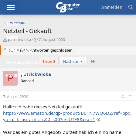
Hauptmenü
Anmelden
Netzteile
Ticker
Netzteil - Gekauft
Tests
E
E
patrickwloka
7. August 2020
r
r
Downloads
s
Für weitere Antworten geschlossen.
s
t
t
e
e
Letzte
1 von 3
Nächste
Preisvergleich
l
l
l
l
patrickwloka
Forum
P
e
t
Banned
r
a
Aktuelles
m
7. August 2020
#1
Empfohlene Inhalte
Hallo ich habe dieses Netzteil gekauft:
Neue Beiträge
https://www.amazon.de/gp/product/B01N7WO6D2/ref=ppx_
yo_dt_b_asin_title_o00_s00?ie=UTF8&psc=1
Neueste Aktivitäten
Leserartikel
War das ein gutes Angebot? Zurzeit hab ich ein no name