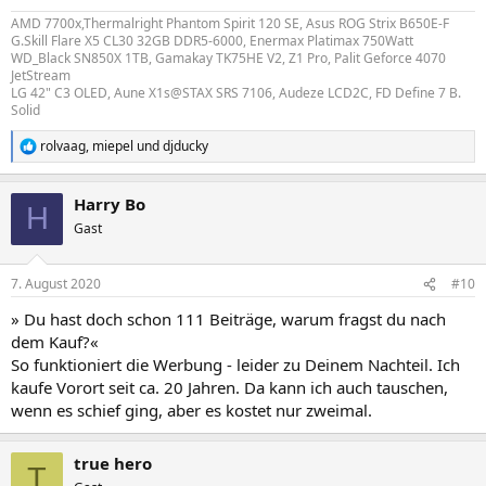
AMD 7700x,Thermalright Phantom Spirit 120 SE, Asus ROG Strix B650E-F
G.Skill Flare X5 CL30 32GB DDR5-6000, Enermax Platimax 750Watt
WD_Black SN850X 1TB, Gamakay TK75HE V2, Z1 Pro, Palit Geforce 4070
JetStream
LG 42" C3 OLED, Aune X1s@STAX SRS 7106, Audeze LCD2C, FD Define 7 B.
Solid
rolvaag
,
miepel
und
djducky
R
e
a
Harry Bo
k
H
t
Gast
i
o
n
7. August 2020
#10
e
n
» Du hast doch schon 111 Beiträge, warum fragst du nach
:
dem Kauf?«
So funktioniert die Werbung - leider zu Deinem Nachteil. Ich
kaufe Vorort seit ca. 20 Jahren. Da kann ich auch tauschen,
wenn es schief ging, aber es kostet nur zweimal.
true hero
T