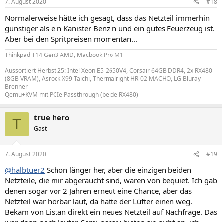
7. August 2020
#18
Normalerweise hätte ich gesagt, dass das Netzteil immerhin
günstiger als ein Kanister Benzin und ein gutes Feuerzeug ist.
Aber bei den Spritpreisen momentan...
Thinkpad T14 Gen3 AMD, Macbook Pro M1
Aussortiert Herbst 25: Intel Xeon E5-2650V4, Corsair 64GB DDR4, 2x RX480
(8GB VRAM), Asrock X99 Taichi, Thermalright HR-02 MACHO, LG Bluray-
Brenner
Qemu+KVM mit PCIe Passthrough (beide RX480)
true hero
T
Gast
7. August 2020
#19
@halbtuer2
Schon länger her, aber die einzigen beiden
Netzteile, die mir abgeraucht sind, waren von bequiet. Ich gab
denen sogar vor 2 Jahren erneut eine Chance, aber das
Netzteil war hörbar laut, da hatte der Lüfter einen weg.
Bekam von Listan direkt ein neues Netzteil auf Nachfrage. Das