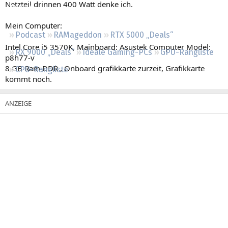
Netzteil drinnen 400 Watt denke ich.
Regeln
Mein Computer:
Podcast
RAMageddon
RTX 5000 „Deals“
Intel Core i5 3570K, Mainboard: Asustek Computer Model:
RX 9000 „Deals“
Ideale Gaming-PCs
GPU-Rangliste
p8h77-v
8 GB Ram DDR , Onboard grafikkarte zurzeit, Grafikkarte
CPU-Rangliste
kommt noch.