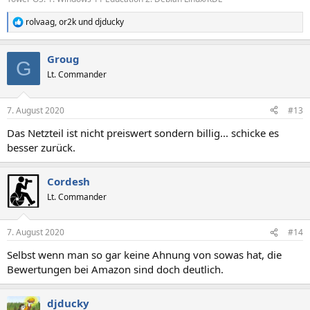
rolvaag
,
or2k
und
djducky
R
e
a
Groug
k
G
t
Lt. Commander
i
o
n
7. August 2020
#13
e
n
Das Netzteil ist nicht preiswert sondern billig... schicke es
:
besser zurück.
Cordesh
Lt. Commander
7. August 2020
#14
Selbst wenn man so gar keine Ahnung von sowas hat, die
Bewertungen bei Amazon sind doch deutlich.
djducky