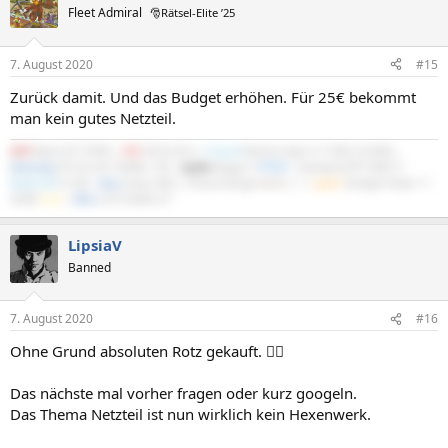
Fleet Admiral
🎅Rätsel-Elite ’25
7. August 2020
#15
Zurück damit. Und das Budget erhöhen. Für 25€ bekommt
man kein gutes Netzteil.
AMD
Ryzen R7 3700X |
MSI
X570-A Pro |
Crucial
Ballistix Sport LT 3200 2x16GB |
Samsung
970 Evo M.2 NVMe 1TB |
Scythe
Mugen 5
PCGH
| Gainward RTX 5060 Ti
Python III
16 GB |
Asus
Xonar DGX | Fractal Design
North
|
be
quiet!
Straight Power 11
550W
Gold
|
DELL
S2721DGFA 27"
LipsiaV
Banned
7. August 2020
#16
Ohne Grund absoluten Rotz gekauft. 🤷‍♂️
Das nächste mal vorher fragen oder kurz googeln.
Das Thema Netzteil ist nun wirklich kein Hexenwerk.