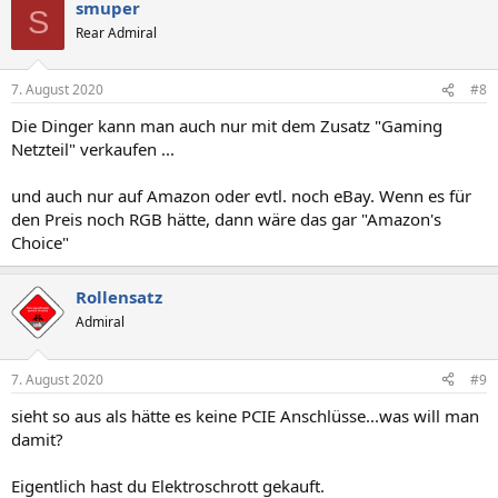
smuper
k
S
t
Rear Admiral
i
o
n
7. August 2020
#8
e
n
Die Dinger kann man auch nur mit dem Zusatz "Gaming
:
Netzteil" verkaufen ...
und auch nur auf Amazon oder evtl. noch eBay. Wenn es für
den Preis noch RGB hätte, dann wäre das gar "Amazon's
Choice"
Rollensatz
Admiral
7. August 2020
#9
sieht so aus als hätte es keine PCIE Anschlüsse...was will man
damit?
Eigentlich hast du Elektroschrott gekauft.