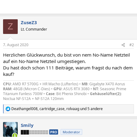
ZuseZ3
Z
Lt. Commander
7. August 2020
#2
Herzlichen Glückwunsch, du bist von nem No-Name Netzteil
auf ein No-Name Netzteil umgestiegen.
Du hast doch schon 111 Beiträge, warum fragst du nach dem
kauf?
CPU
: AMD R7 5700G + HR Macho (Lüfterlos) •
MB
: Gigabyte X470 Aorus
RAM
: 48GB (Micron C-Dies) •
GPU
: ASUS RTX 3080 •
NT
: Seasonic Prime
Titanium Fanless 700W •
Case
: Bit Phenix Shinobi •
Gehäuselüfter(2)
:
Noctua NF-S12A + NF-S12A 120mm
Deathangel008
,
cartridge_case
,
rolvaag
und 5 andere
R
e
a
Smily
k
t
███▒▒▒▒▒▒▒
PRO
Moderator
i