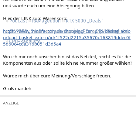
Regeln
und würde euch um eine Absegnung bitten.
Hier der LINK zum Warenkorb:
Podcast
RAMageddon
RTX 5000 „Deals“
https://www.mindfactory.de/shopping_cart.php/basket_actio
RX 9000 „Deals“
Ideale Gaming-PCs
GPU-Rangliste
n/load_basket_extern/id/1f522d2215a35670c163819ddec0f
CPU-Rangliste
5d60c4cda316b051d3d5a4
Wo ich mir noch unsicher bin ist das Netzteil, reicht es für die
Komponenten aus oder sollte ich ne Nummer größer wählen?
Würde mich über eure Meinung/Vorschläge freuen.
Gruß mardeh