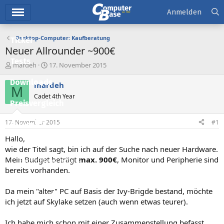
Hauptmenü
Anmelden
Desktop-Computer: Kaufberatung
Ticker
Neuer Allrounder ~900€
Tests
E
E
mardeh
17. November 2015
r
r
Downloads
s
s
mardeh
M
t
t
Cadet 4th Year
e
e
Preisvergleich
l
l
l
l
17. November 2015
#1
Forum
e
t
r
a
Hallo,
Aktuelles
m
wie der Titel sagt, bin ich auf der Suche nach neuer Hardware.
Mein Budget beträgt
max. 900€
, Monitor und Peripherie sind
Empfohlene Inhalte
bereits vorhanden.
Neue Beiträge
Da mein "alter" PC auf Basis der Ivy-Brigde bestand, möchte
Neueste Aktivitäten
ich jetzt auf Skylake setzen (auch wenn etwas teurer).
Leserartikel
Ich habe mich schon mit einer Zusammenstellung befasst