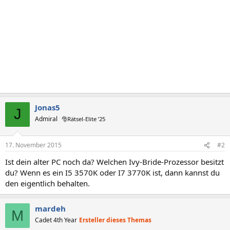
Jonas5
J
Admiral
🎅Rätsel-Elite ’25
17. November 2015
#2
Ist dein alter PC noch da? Welchen Ivy-Bride-Prozessor besitzt
du? Wenn es ein I5 3570K oder I7 3770K ist, dann kannst du
den eigentlich behalten.
mardeh
M
Cadet 4th Year
Ersteller dieses Themas