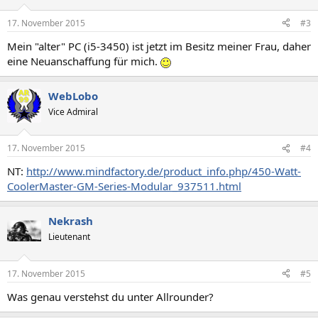
17. November 2015
#3
Mein "alter" PC (i5-3450) ist jetzt im Besitz meiner Frau, daher
eine Neuanschaffung für mich.
WebLobo
Vice Admiral
17. November 2015
#4
NT:
http://www.mindfactory.de/product_info.php/450-Watt-
CoolerMaster-GM-Series-Modular_937511.html
Nekrash
Lieutenant
17. November 2015
#5
Was genau verstehst du unter Allrounder?