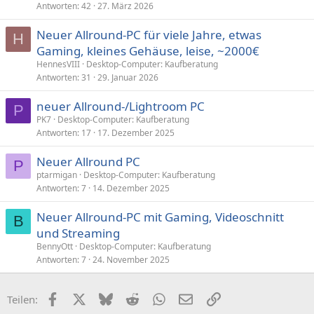
Antworten
42
27. März 2026
Neuer Allround-PC für viele Jahre, etwas
H
Gaming, kleines Gehäuse, leise, ~2000€
HennesVIII
Desktop-Computer: Kaufberatung
Antworten
31
29. Januar 2026
neuer Allround-/Lightroom PC
P
PK7
Desktop-Computer: Kaufberatung
Antworten
17
17. Dezember 2025
Neuer Allround PC
P
ptarmigan
Desktop-Computer: Kaufberatung
Antworten
7
14. Dezember 2025
Neuer Allround-PC mit Gaming, Videoschnitt
B
und Streaming
BennyOtt
Desktop-Computer: Kaufberatung
Antworten
7
24. November 2025
Facebook
X (Twitter)
Bluesky
Reddit
WhatsApp
E-Mail
Link
Teilen: