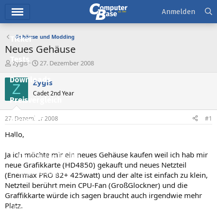
Hauptmenü
Anmelden
Gehäuse und Modding
Ticker
Neues Gehäuse
Tests
E
E
Zygis
27. Dezember 2008
r
r
Downloads
s
s
Zygis
Z
t
t
Cadet 2nd Year
e
e
Preisvergleich
l
l
l
l
27. Dezember 2008
#1
Forum
e
t
r
a
Hallo,
Aktuelles
m
Ja ich möchte mir ein neues Gehäuse kaufen weil ich hab mir
Empfohlene Inhalte
neue Grafikkarte (HD4850) gekauft und neues Netzteil
Neue Beiträge
(Enermax PRO 82+ 425watt) und der alte ist einfach zu klein,
Netzteil berührt mein CPU-Fan (GroßGlockner) und die
Neueste Aktivitäten
Graffikkarte würde ich sagen braucht auch irgendwie mehr
Platz.
Leserartikel