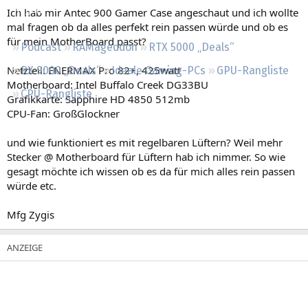
Regeln
Ich hab mir Antec 900 Gamer Case angeschaut und ich wollte
mal fragen ob da alles perfekt rein passen würde und ob es
für mein MotherBoard passt?
Podcast
RAMageddon
RTX 5000 „Deals“
Netzteil: ENERMAX Pro 82+, 425watt
RX 9000 „Deals“
Ideale Gaming-PCs
GPU-Rangliste
Motherboard: Intel Buffalo Creek DG33BU
CPU-Rangliste
Grafikkarte: Sapphire HD 4850 512mb
CPU-Fan: GroßGlockner
und wie funktioniert es mit regelbaren Lüftern? Weil mehr
Stecker @ Motherboard für Lüftern hab ich nimmer. So wie
gesagt möchte ich wissen ob es da für mich alles rein passen
würde etc.
Mfg Zygis