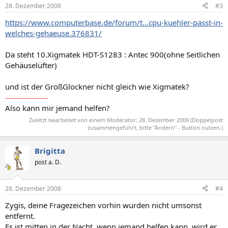
28. Dezember 2008
#3
https://www.computerbase.de/forum/t...cpu-kuehler-passt-in-
welches-gehaeuse.376831/
Da steht 10.Xigmatek HDT-S1283 : Antec 900(ohne Seitlichen
Gehäuselüfter)
und ist der GroßGlockner nicht gleich wie Xigmatek?
---------------------
Also kann mir jemand helfen?
Zuletzt bearbeitet von einem Moderator:
28. Dezember 2008
(Doppelpost
zusammengeführt, bitte "Ändern" - Button nutzen.)
Brigitta
post a. D.
28. Dezember 2008
#4
Zygis, deine Fragezeichen vorhin wurden nicht umsonst
entfernt.
Es ist mitten in der Nacht, wenn jemand helfen kann, wird er