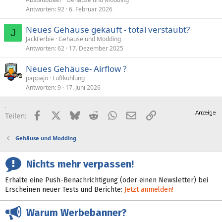
Antworten
92
6. Februar 2026
Neues Gehäuse gekauft - total verstaubt?
J
JackFerbie
Gehäuse und Modding
Antworten
62
17. Dezember 2025
Neues Gehäuse- Airflow ?
pappajo
Luftkühlung
Antworten
9
17. Juni 2026
Facebook
X (Twitter)
Bluesky
Reddit
WhatsApp
E-Mail
Link
Teilen:
Gehäuse und Modding
Nichts mehr verpassen!
Erhalte eine Push-Benachrichtigung (oder einen Newsletter) bei
Erscheinen neuer Tests und Berichte:
Jetzt anmelden!
Warum Werbebanner?