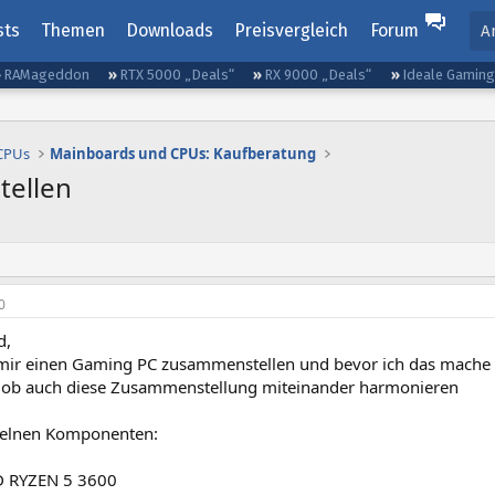
sts
Themen
Downloads
Preisvergleich
Forum
A
RAMageddon
RTX 5000 „Deals“
RX 9000 „Deals“
Ideale Gamin
 CPUs
Mainboards und CPUs: Kaufberatung
tellen
0
d,
mir einen Gaming PC zusammenstellen und bevor ich das mache 
 ob auch diese Zusammenstellung miteinander harmonieren
nzelnen Komponenten:
D RYZEN 5 3600