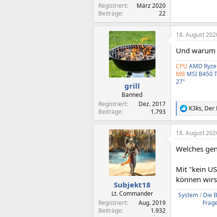
Registriert
März 2020
Beiträge
22
18. August 202
Und warum n
CPU
AMD Ryze
MB
MSI B450 
27"
grill
Banned
Registriert
Dez. 2017
K3ks
,
Der 
R
Beiträge
1.793
e
a
18. August 202
k
t
Welches gen
i
o
n
Mit "kein U
e
können wirs
n
Subjekt18
:
Lt. Commander
System
/
Die B
Registriert
Aug. 2019
Frag
Beiträge
1.932