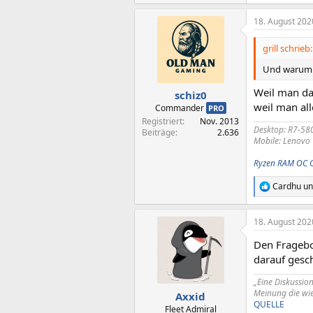
18. August 202
grill schrieb:
Und warum 
Weil man da
schiz0
weil man al
Commander
PRO
Registriert
Nov. 2013
Desktop: R7-58
Beiträge
2.636
Mobile: Lenovo
Ryzen RAM OC 
Cardhu
u
R
e
a
18. August 202
k
t
Den Fragebo
i
o
darauf gesc
n
e
„Eine Diskussio
n
Meinung die wie
Axxid
:
QUELLE
Fleet Admiral