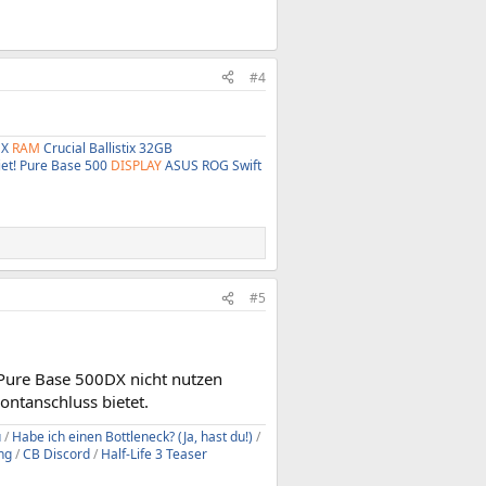
#4
 X
RAM
Crucial Ballistix 32GB
iet! Pure Base 500
DISPLAY
ASUS ROG Swift
#5
 Pure Base 500DX nicht nutzen
ontanschluss bietet.
u
/
Habe ich einen Bottleneck? (Ja, hast du!)
/
ng
/
CB Discord
/
Half-Life 3 Teaser