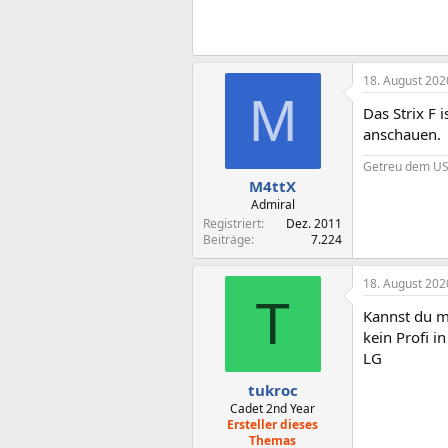
18. August 202
M
Das Strix F 
anschauen.
Getreu dem USB
M4ttX
Admiral
Registriert
Dez. 2011
Beiträge
7.224
18. August 202
T
Kannst du m
kein Profi i
LG
tukroc
Cadet 2nd Year
Ersteller dieses
Themas