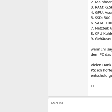
2. Mainboar
3. RAM: G.S
4. GPU: Asu
5. SSD: 500
6. SATA: 10
7. Netzteil:
8. CPU Kühl
9. Gehäuse:
wenn Ihr sa
dem PC das n
Vielen Dank 
PS: ich hoff
entschuldig
LG