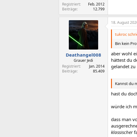
Registriert
Feb. 2012
Beiträge
12.799
18. August 202
tukroc schri
Bin kein Pro
aber wohl ei
Deathangel008
hättest du 
Grauer Jedi
gelandet zu 
Registriert
Jan. 2014
Beiträge
85.409
Kannst du m
hast du doc
würde ich mi
dass man vo
ausgerechne
klassischer
f