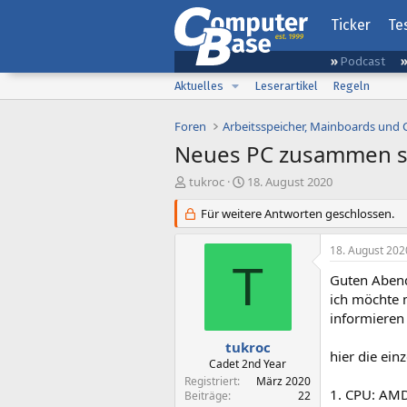
Ticker
Te
Podcast
Aktuelles
Leserartikel
Regeln
Foren
Arbeitsspeicher, Mainboards und
Neues PC zusammen s
E
E
tukroc
18. August 2020
r
r
s
Für weitere Antworten geschlossen.
s
t
t
e
e
18. August 202
l
l
T
l
l
Guten Aben
e
t
ich möchte 
r
a
informieren
m
tukroc
hier die ei
Cadet 2nd Year
Registriert
März 2020
1. CPU: AM
Beiträge
22