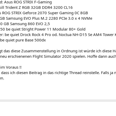
d: Asus ROG STRIX F-Gaming
kill Trident Z RGB 32GB DDR4 3200 CL16
s ROG STRIX Geforce 2070 Super Gaming 0C 8GB
 GB Samsung EVO Plus M.2 2280 PCIe 3.0 x 4 NVMe
00 GB Samsung 860 EVO 2,5
 650 be quiet Stright Power 11 Modular 80+ Gold
er: be quiet Drock Rock 4 Pro od. Noctua NH-D15 Se AM4 Tower 
 be quiet pure Base 500dx
gt das diese Zusammenstellung in Ordnung ist würde ich diese Har
eu erschienenen Flight Simulator 2020 spielen. Hoffe dann auch d
im Voraus !!
e dass ich diesen Beitrag in das richtige Thread reinstelle. Falls 
en.