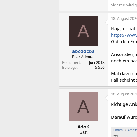
Signatur wird g
18. August 202
A
Naja, er hat
https://ww
Gut, den Fra
abcddcba
Ansonsten, 
Rear Admiral
noch ein pa
Registriert
Juni 2018
Beiträge
5.556
Mal davon ab
Fall scheint
18. August 202
A
Richtige Anl
Darauf wurd
AdoK
Gast