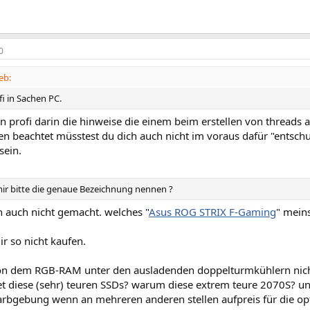
0
eb:
fi in Sachen PC.
n profi darin die hinweise die einem beim erstellen von threads
den beachtet müsstest du dich auch nicht im voraus dafür "entsch
sein.
ir bitte die genaue Bezeichnung nennen ?
h auch nicht gemacht. welches "
Asus ROG STRIX F-Gaming
" mein
r so nicht kaufen.
n dem RGB-RAM unter den ausladenden doppelturmkühlern nicht
t diese (sehr) teuren SSDs? warum diese extrem teure 2070S? u
arbgebung wenn an mehreren anderen stellen aufpreis für die opt