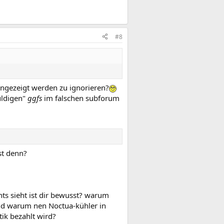
#8
 angezeigt werden zu ignorieren?
uldigen"
ggfs
im falschen subforum
st denn?
s sieht ist dir bewusst? warum
nd warum nen Noctua-kühler in
ik bezahlt wird?