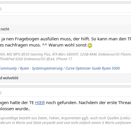
0
nicht
 ja nen Fragebogen ausfüllen muss, der hilft. So kann man den Th
les nachfragen muss. ^^ Warum wohl sonst
00X, MSI MPG B550 Gaming Plus, XFX Merc 6800XT, 32GB-RAM, EndeavourOS Plasm
 ThinkPad X260 EndeavourOS Xfce4, IPhone 17
Community
/
Ryzen - Systemoptimierung
/
Curve Optimizer Guide Ryzen 5000
nd
wolve666
0
gen hatte der TE
HIER
noch gefunden. Nachdem der erste Thre
hlossen wurde..
nsgrundlage besteht aus Daten, Fakten, Argumenten ggfs. auch noch Quellen (Links) 
derum in Worte und Sätze verpackt sind und nicht einfach einem 6 Worte umfassend