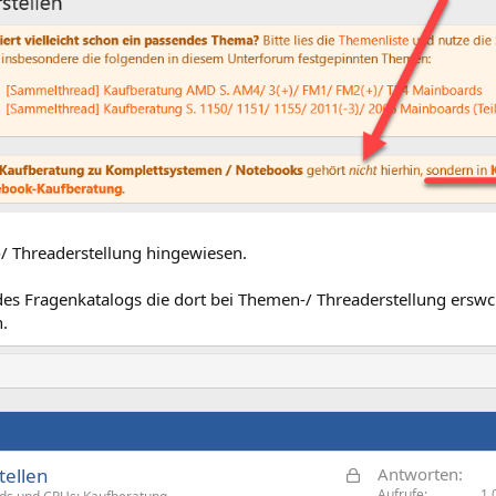
/ Threaderstellung hingewiesen.
es Fragenkatalogs die dort bei Themen-/ Threaderstellung erswche
.
G
ellen
Antworten
Aufrufe
1.