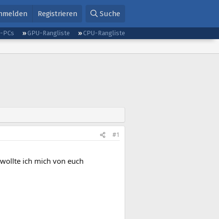
nmelden
Registrieren
Suche
g-PCs
GPU-Rangliste
CPU-Rangliste
#1
wollte ich mich von euch