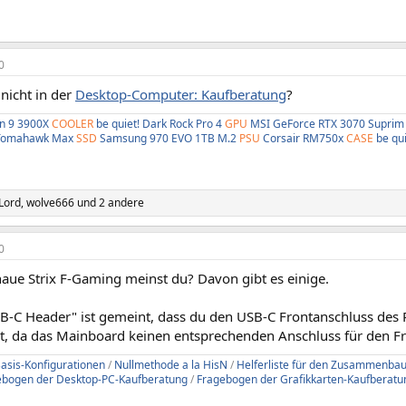
0
icht in der
Desktop-Computer: Kaufberatung
?
n 9 3900X
COOLER
be quiet! Dark Rock Pro 4
GPU
MSI GeForce RTX 3070 Suprim
Tomahawk Max
SSD
Samsung 970 EVO 1TB M.2
PSU
Corsair RM750x
CASE
be qu
Lord
,
wolve666
und 2 andere
0
aue Strix F-Gaming meinst du? Davon gibt es einige.
SB-C Header" ist gemeint, dass du den USB-C Frontanschluss des
t, da das Mainboard keinen entsprechenden Anschluss für den Fr
asis-Konfigurationen
/
Nullmethode a la HisN
/
Helferliste für den Zusammenba
ebogen der Desktop-PC-Kaufberatung
/
Fragebogen der Grafikkarten-Kaufberatu