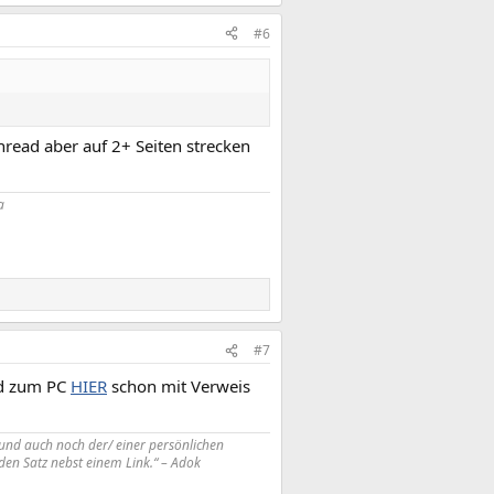
#6
read aber auf 2+ Seiten strecken
a
#7
ad zum PC
HIER
schon mit Verweis
und auch noch der/ einer persönlichen
en Satz nebst einem Link.“ – Adok