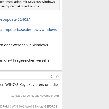
chen Installation mit Keys aus Windows
ben System aktiviert wurde.
bst-update.52402/
w.computerbase.de/news/windows-
ten oder werden via Windows-
srufe-/ Fragezeichen versehen
#4
ten WIN7/8 Key aktivieren; und die
Zuletzt bearbeitet:
25. November 2015
SDRAM | WIN 10/64prof | Nvidia GEFORCE