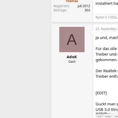
Themas
installiert h
Registriert
Juli 2012
Beiträge
303
Ryzen 5 1500x
25. November 
A
Ja und, mach
Für das olle
Treiber und
AdoK
gekommen.
Gast
Der Realtek-
Treiber entha
[EDIT]
Guckt man si
USB 3.0 Etro