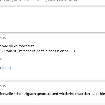
, GTX1060, 16GB GSKILL DDR4 3200, ASUS Prime B350-plus
2015
n wie du es möchtest.
ISO win 10, mit der es geht, gibt es hier bei CB.
ch
t's gut
)
2015
tlerweile schon zigfach gepostet und wiederholt worden, aber hie