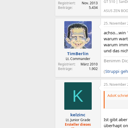
GT 510 | SanD
Registriert
Nov. 2013
Beiträge
5.434
ASUS ZEN BOOK
25. November 
achso...win 
warum wartet
warum immer
und das nich
TimBerlin
Lt. Commander
Benimm Di
Registriert
März 2010
Beiträge
1.902
(
Struppi geh
25. November 
K
AdoK schrie
kelzinc
Ist gibt abe
Lt. Junior Grade
Ersteller dieses
überhapt onl