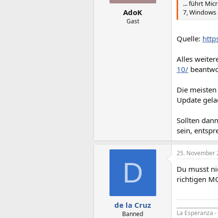
... führt Mi
AdoK
7, Windows 
Gast
Quelle:
http
Alles weite
10/
beantwo
Die meisten
Update gela
Sollten dan
sein, entspr
25. November 
D
Du musst ni
richtigen MO
de la Cruz
_________________
La Esperanza 
Banned