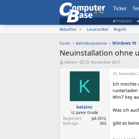
Ticker
Te
Podcast
Aktuelles
Leserartikel
Regeln
Foren
Betriebssysteme
Windows 10
Neuinstallation ohne 
E
E
kelzinc
25. November 2015
r
r
s
s
25. November 
t
t
K
Ich möchte a
e
e
l
l
runterladen
l
l
Win7 key au
e
t
kelzinc
r
a
Was ich auc
m
Lt. Junior Grade
Registriert
Juli 2012
gibt es kein
Beiträge
303