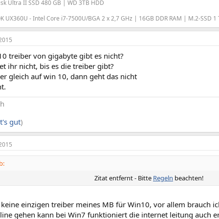
isk Ultra II SSD 480 GB | WD 3TB HDD
 UX360U - Intel Core i7-7500U/BGA 2 x 2,7 GHz | 16GB DDR RAM | M.2-SSD 1 T
2015
10 treiber von gigabyte gibt es nicht?
 ihr nicht, bis es die treiber gibt?
 gleich auf win 10, dann geht das nicht
t.
ch
t's gut
)
2015
b:
Zitat entfernt - Bitte
Regeln
beachten!​
r keine einzigen treiber meines MB für Win10, vor allem brauch ic
ine gehen kann bei Win7 funktioniert die internet leitung auch e