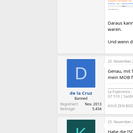
Daraus kann 
waren.
Und wenn di
25. November 
D
Genau, mit T
mein MOB fu
_________________
La Esperanza 
de la Cruz
GT 510 | SanD
Banned
Registriert
Nov. 2013
ASUS ZEN BOOK
Beiträge
5.434
25. November 
Habe die ISO