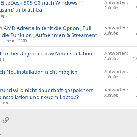
 EliteDesk 805 G8 nach Windows 11
Antworten
Aufrufe
angsam/ unbrachbar
omputer
n AMD Adrenalin fehlt die Option „Full
Antworten
Aufrufe
uch die Funktion „Aufnehmen & Streamen“
robleme mit AMD
tum bei Upgrades bzw Neuinstallation
Antworten
Aufrufe
1.
s 11
ch Neuinstallation nicht möglich
Antworten
Aufrufe
1.
1
rund wird nicht dauerhaft gespeichert –
Antworten
Aufrufe
uinstallation und neuem Laptop?
 Text
sApp
E-Mail
Link