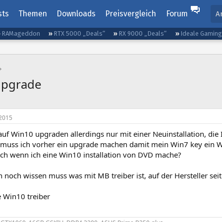
sts
Themen
Downloads
Preisvergleich
Forum
A
RAMageddon
RTX 5000 „Deals“
RX 9000 „Deals“
Ideale Gamin
upgrade
2015
uf Win10 upgraden allerdings nur mit einer Neuinstallation, die
 muss ich vorher ein upgrade machen damit mein Win7 key ein Wi
ch wenn ich eine Win10 installation von DVD mache?
h noch wissen muss was mit MB treiber ist, auf der Hersteller 
e Win10 treiber