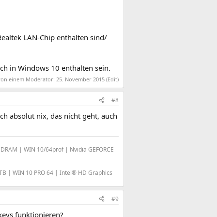
Realtek LAN-Chip enthalten sind/
ch in Windows 10 enthalten sein.
 von einem Moderator:
25. November 2015
(Edit)
#8
h absolut nix, das nicht geht, auch
SDRAM | WIN 10/64prof | Nvidia GEFORCE
B | WIN 10 PRO 64 | Intel® HD Graphics
#9
keys funktionieren?