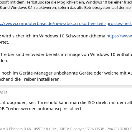
crosoft mit dem Herbstupdate die Möglichkeit ein, Windows 10 bei einer fris
8 und Windows 8.1 zu aktivieren, sofern das alte Betriebssystem auf demsel
s://www.computerbase.de/news/be...crosoft-verteilt-grosses-her
re wird sicherlich im Windows 10 Schwerpunktthema
https://ww
rtet.
 Treiber sind entweder bereits im Image von Windows 10 enthal
den.
n noch im Geräte-Manager unbekannte Geräte oder welche mit Au
echend die Treiber installieren.
2015
cht upgraden, seit Threshold kann man die ISO direkt mit dem al
B-Treiber werden automatiscj installiert.
___________________________________________________________
- AMD Phenom II X6 1055T 2.8 GHz | MBO: Gigabyte 970A-DS3P - 2x4 GB DDR3-