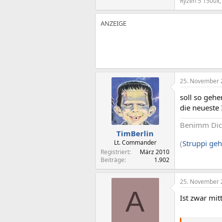
Ryzen 5 1500x
25. November 
soll so gehe
die neueste 
Benimm Di
TimBerlin
(
Struppi geh
Lt. Commander
Registriert
März 2010
Beiträge
1.902
25. November 
A
Ist zwar mit