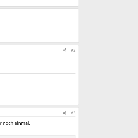
#2
#3
r noch einmal.