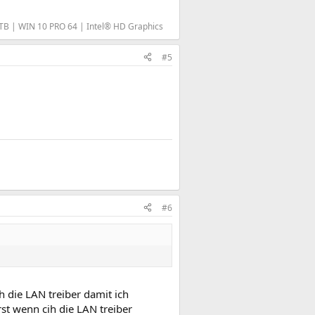
B | WIN 10 PRO 64 | Intel® HD Graphics
#5
#6
h die LAN treiber damit ich
rst wenn cih die LAN treiber