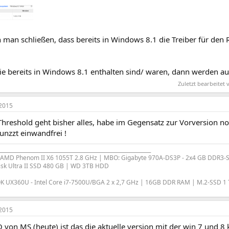
man schließen, dass bereits in Windows 8.1 die Treiber für den 
e bereits in Windows 8.1 enthalten sind/ waren, dann werden au
Zuletzt bearbeitet
2015
hreshold geht bisher alles, habe im Gegensatz zur Vorversion noc
nzzt einwandfrei !
___________________________________________________________
- AMD Phenom II X6 1055T 2.8 GHz | MBO: Gigabyte 970A-DS3P - 2x4 GB DDR3-
isk Ultra II SSD 480 GB | WD 3TB HDD
 UX360U - Intel Core i7-7500U/BGA 2 x 2,7 GHz | 16GB DDR RAM | M.2-SSD 1 T
2015
 von MS (heute) ist das die aktuelle version mit der win 7 und 8 