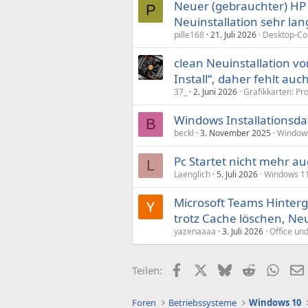
Neuer (gebrauchter) HP
P
Neuinstallation sehr l
pille168
21. Juli 2026
Desktop-C
clean Neuinstallation vo
Install“, daher fehlt a
37_
2. Juni 2026
Grafikkarten: P
Windows Installationsda
B
beckl
3. November 2025
Window
Pc Startet nicht mehr au
L
Laenglich
5. Juli 2026
Windows 1
Microsoft Teams Hinterg
trotz Cache löschen, Ne
yazenaaaa
3. Juli 2026
Office und
Facebook
X (Twitter)
Bluesky
Reddit
What
Teilen:
Foren
Betriebssysteme
Windows 10