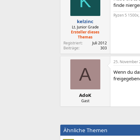
K
finde nierg
Ryzen 5 1500x
kelzinc
Lt. Junior Grade
Ersteller dieses
Themas
Registriert
Juli 2012
Beiträge
303
25. November 
A
Wenn du das
freigegeben
AdoK
Gast
Ähnliche Themen