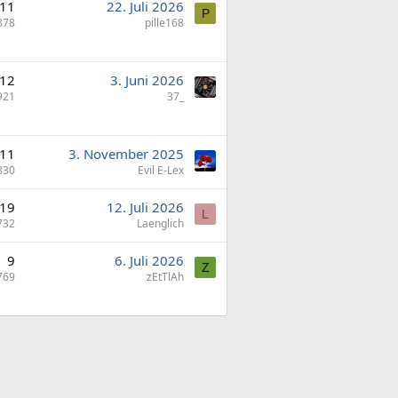
11
22. Juli 2026
P
878
pille168
12
3. Juni 2026
921
37_
11
3. November 2025
830
Evil E-Lex
19
12. Juli 2026
L
732
Laenglich
9
6. Juli 2026
Z
769
zEtTlAh