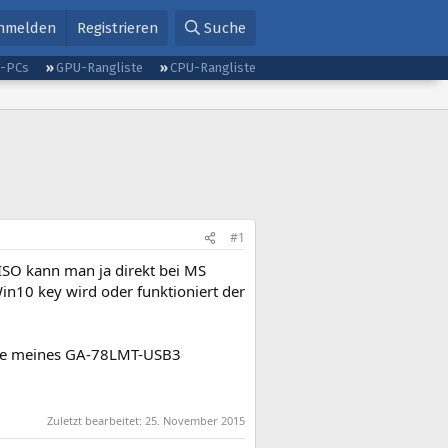
nmelden
Registrieren
Suche
g-PCs
GPU-Rangliste
CPU-Rangliste
#1
 ISO kann man ja direkt bei MS
n10 key wird oder funktioniert der
seite meines GA-78LMT-USB3
Zuletzt bearbeitet:
25. November 2015