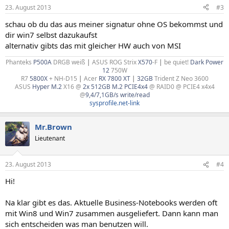
23. August 2013
#3
schau ob du das aus meiner signatur ohne OS bekommst und
dir win7 selbst dazukaufst
alternativ gibts das mit gleicher HW auch von MSI
Phanteks
P500A
DRGB weiß
|
ASUS ROG Strix
X570
-F
|
be quiet!
Dark Power
12
750W
R7
5800X
+ NH-D15
|
Acer
RX 7800 XT
|
32GB
Trident Z Neo 3600
ASUS
Hyper M.2
X16 @
2x 512GB M.2 PCIE4x4
@ RAID0 @ PCIE4 x4x4
@
9,4/7,1GB/s write/read
sysprofile.net-link
Mr.Brown
Lieutenant
23. August 2013
#4
Hi!
Na klar gibt es das. Aktuelle Business-Notebooks werden oft
mit Win8 und Win7 zusammen ausgeliefert. Dann kann man
sich entscheiden was man benutzen will.