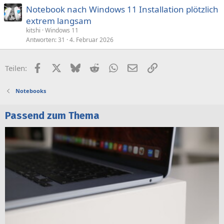
Notebook nach Windows 11 Installation plötzlich
extrem langsam
kitshi
Windows 11
Antworten
31
4. Februar 2026
Facebook
X (Twitter)
Bluesky
Reddit
WhatsApp
E-Mail
Link
Teilen:
Notebooks
Passend zum Thema