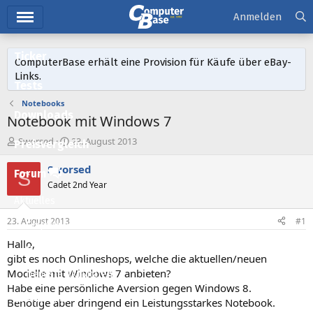
Hauptmenü
Anmelden
Ticker
ComputerBase erhält eine Provision für Käufe über eBay-
Links.
Tests
Notebooks
Downloads
Notebook mit Windows 7
E
E
Sworsed
23. August 2013
Preisvergleich
r
r
s
s
Sworsed
Forum
S
t
t
Cadet 2nd Year
e
e
Aktuelles
l
l
l
l
23. August 2013
#1
Empfohlene Inhalte
e
t
r
a
Hallo,
Neue Beiträge
m
gibt es noch Onlineshops, welche die aktuellen/neuen
Modelle mit Windows 7 anbieten?
Neueste Aktivitäten
Habe eine persönliche Aversion gegen Windows 8.
Leserartikel
Benötige aber dringend ein Leistungsstarkes Notebook.