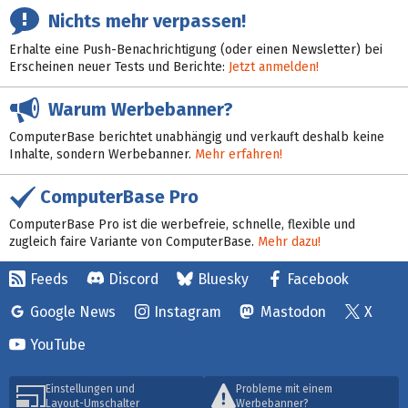
Nichts mehr verpassen!
Erhalte eine Push-Benachrichtigung (oder einen Newsletter) bei
Erscheinen neuer Tests und Berichte:
Jetzt anmelden!
Warum Werbebanner?
ComputerBase berichtet unabhängig und verkauft deshalb keine
Inhalte, sondern Werbebanner.
Mehr erfahren!
ComputerBase Pro
ComputerBase Pro ist die werbefreie, schnelle, flexible und
zugleich faire Variante von ComputerBase.
Mehr dazu!
Feeds
Discord
Bluesky
Facebook
Google News
Instagram
Mastodon
X
YouTube
Einstellungen und
Probleme mit einem
Layout-Umschalter
Werbebanner?