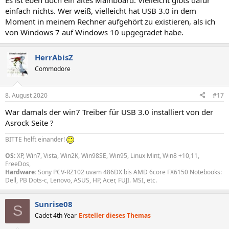
Es ist eben doch ein altes Mainboard. Vielleicht gibts dafür
einfach nichts. Wer weiß, vielleicht hat USB 3.0 in dem
Moment in meinem Rechner aufgehört zu existieren, als ich
von Windows 7 auf Windows 10 upgegradet habe.
HerrAbisZ
Commodore
8. August 2020
#17
War damals der win7 Treiber für USB 3.0 installiert von der
Asrock Seite ?
BITTE helft einander!
OS:
XP, Win7, Vista, Win2K, Win98SE, Win95, Linux Mint, Win8 +10,11,
FreeDos,
Hardware:
Sony PCV-RZ102 uvam 486DX bis AMD 6core FX6150 Notebooks:
Dell, PB Dots-c, Lenovo, ASUS, HP, Acer, FUJI. MSI, etc.
Sunrise08
S
Cadet 4th Year
Ersteller dieses Themas