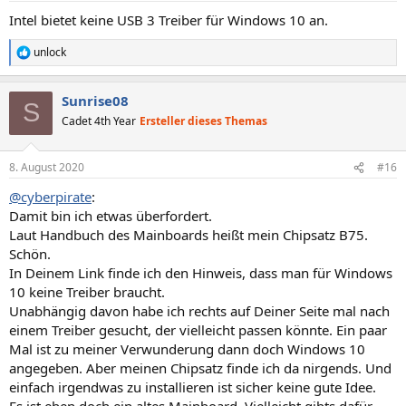
Intel bietet keine USB 3 Treiber für Windows 10 an.
unlock
R
e
a
Sunrise08
k
S
t
Cadet 4th Year
Ersteller dieses Themas
i
o
n
8. August 2020
#16
e
n
@cyberpirate
:
:
Damit bin ich etwas überfordert.
Laut Handbuch des Mainboards heißt mein Chipsatz B75.
Schön.
In Deinem Link finde ich den Hinweis, dass man für Windows
10 keine Treiber braucht.
Unabhängig davon habe ich rechts auf Deiner Seite mal nach
einem Treiber gesucht, der vielleicht passen könnte. Ein paar
Mal ist zu meiner Verwunderung dann doch Windows 10
angegeben. Aber meinen Chipsatz finde ich da nirgends. Und
einfach irgendwas zu installieren ist sicher keine gute Idee.