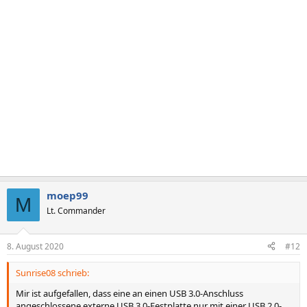
moep99
M
Lt. Commander
8. August 2020
#12
Sunrise08 schrieb:
Mir ist aufgefallen, dass eine an einen USB 3.0-Anschluss
angeschlossene externe USB 3.0-Festplatte nur mit einer USB 2.0-