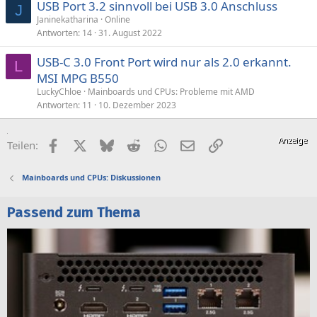
USB Port 3.2 sinnvoll bei USB 3.0 Anschluss
J
Janinekatharina
Online
Antworten
14
31. August 2022
USB-C 3.0 Front Port wird nur als 2.0 erkannt.
L
MSI MPG B550
LuckyChloe
Mainboards und CPUs: Probleme mit AMD
Antworten
11
10. Dezember 2023
Facebook
X (Twitter)
Bluesky
Reddit
WhatsApp
E-Mail
Link
Teilen:
Mainboards und CPUs: Diskussionen
Passend zum Thema