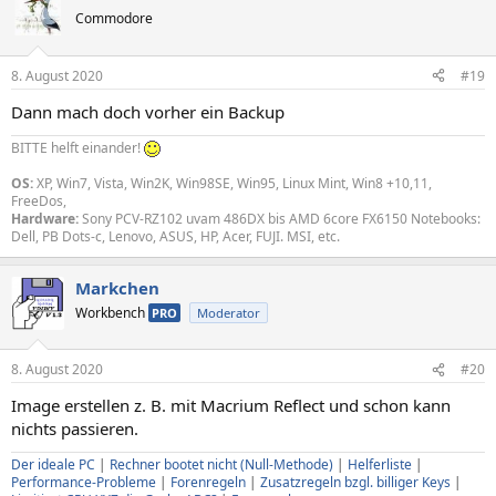
Commodore
8. August 2020
#19
Dann mach doch vorher ein Backup
BITTE helft einander!
OS:
XP, Win7, Vista, Win2K, Win98SE, Win95, Linux Mint, Win8 +10,11,
FreeDos,
Hardware:
Sony PCV-RZ102 uvam 486DX bis AMD 6core FX6150 Notebooks:
Dell, PB Dots-c, Lenovo, ASUS, HP, Acer, FUJI. MSI, etc.
Markchen
Workbench
PRO
Moderator
8. August 2020
#20
Image erstellen z. B. mit Macrium Reflect und schon kann
nichts passieren.
Der ideale PC
|
Rechner bootet nicht (Null-Methode)
|
Helferliste
|
Performance-Probleme
|
Forenregeln
|
Zusatzregeln bzgl. billiger Keys
|