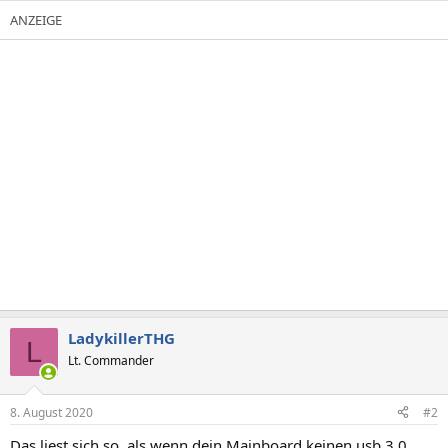
LadykillerTHG
L
Lt. Commander
8. August 2020
#2
Das liest sich so, als wenn dein Mainboard keinen usb 3.0