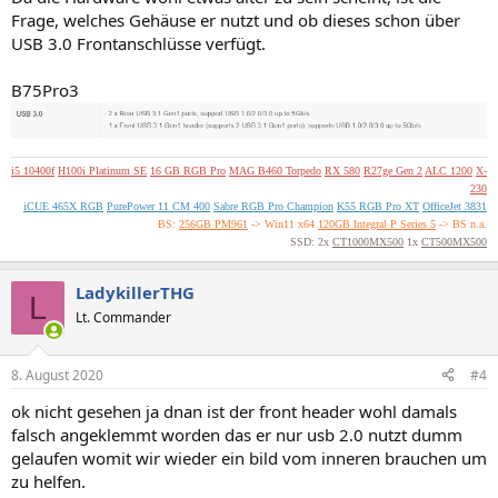
Frage, welches Gehäuse er nutzt und ob dieses schon über
USB 3.0 Frontanschlüsse verfügt.
B75Pro3
i5 10400f
H100i Platinum SE
16 GB RGB Pro
MAG B460 Torpedo
RX 580
R27ge Gen 2
ALC 1200
X-
230
iCUE 465X RGB
PurePower 11 CM 400
Sabre RGB Pro Champion
K55 RGB Pro XT
OfficeJet 3831
BS:
256GB PM961
-> Win11 x64
120GB Integral P Series 5
-> BS n.a.
SSD: 2x
CT1000MX500
1x
CT500MX500
LadykillerTHG
L
Lt. Commander
8. August 2020
#4
ok nicht gesehen ja dnan ist der front header wohl damals
falsch angeklemmt worden das er nur usb 2.0 nutzt dumm
gelaufen womit wir wieder ein bild vom inneren brauchen um
zu helfen.