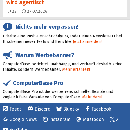
wird agentisch
Kommentare
23
27.07.2026
Nichts mehr verpassen!
Erhalte eine Push-Benachrichtigung (oder einen Newsletter) bei
Erscheinen neuer Tests und Berichte:
Jetzt anmelden!
Warum Werbebanner?
ComputerBase berichtet unabhängig und verkauft deshalb keine
Inhalte, sondern Werbebanner.
Mehr erfahren!
ComputerBase Pro
ComputerBase Pro ist die werbefreie, schnelle, flexible und
zugleich faire Variante von ComputerBase.
Mehr dazu!
Feeds
Discord
Bluesky
Facebook
Google News
Instagram
Mastodon
X
YouTube