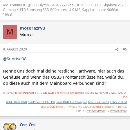
AMD 5800X3D @ EKL Olymp, 64GB (2x32gb) DDR 3600 CL18, Gigabyte x570
Gaming X,1TB Samsung SSD PCIexpress 4.0 M2, Sapphire pulse 9060xt
16GB
motorazrv3
M
Admiral
8. August 2020
#5
@Sunrise08
Nenne uns doch mal deine restliche Hardware, hier auch das
Gehäuse und wenn das USB3 Frontanschlüsse hat, weißt du,
ob diese auch mit dem Mainboard verbunden sind?
i5 10400f
H100i Platinum SE
16 GB RGB Pro
MAG B460 Torpedo
RX 580
R27ge Gen 2
ALC 1200
X-
230
iCUE 465X RGB
PurePower 11 CM 400
Sabre RGB Pro Champion
K55 RGB Pro XT
OfficeJet 3831
BS:
256GB PM961
-> Win11 x64
120GB Integral P Series 5
-> BS n.a.
SSD: 2x
CT1000MX500
1x
CT500MX500
Ost-Ösi