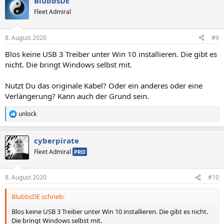
BlubbsDE
Fleet Admiral
8. August 2020
#9
Blos keine USB 3 Treiber unter Win 10 installieren. Die gibt es
nicht. Die bringt Windows selbst mit.
Nutzt Du das originale Kabel? Oder ein anderes oder eine
Verlängerung? Kann auch der Grund sein.
unlock
R
e
a
cyberpirate
k
t
Fleet Admiral
PRO
i
o
n
8. August 2020
#10
e
n
BlubbsDE schrieb:
:
Blos keine USB 3 Treiber unter Win 10 installieren. Die gibt es nicht.
Die bringt Windows selbst mit.