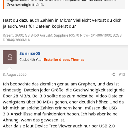
Geschwindigkeit läuft.
Hast du dazu auch Zahlen in Mb/s? Vielleicht vertust du dich
ja auch. Was für Dateien kopierst du?
Ryzen5 3600; GB B450 AorusM; Sapphire RX570 Nitro+ @1400/1900; 32GB
DDR4@3600MHz
Sunrise08
S
Cadet 4th Year
Ersteller dieses Themas
8. August 2020
#13
Ich beobachte das ziemlich genau am Graphen, und das ist
eindeutig. Dateien jeder Größe, die Geschwindigkeit steigt nie
über 28 MB/s. Bei 3.0 sollte das zumindest bei Video-Dateien
wenigstens über 80 MB/s gehen, eher deutlich höher. Und da
ich mich an solche Zahlen erinnern kann, müssen die USB-
3.0-Anschlüsse mal funktioniert haben. Ich hab aber keine
Ahnung, wann das gewesen ist.
Aber da sie laut Device Tree Viewer auch nur per USB 2.0