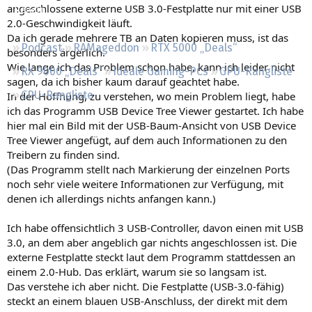
angeschlossene externe USB 3.0-Festplatte nur mit einer USB
Regeln
2.0-Geschwindigkeit läuft.
Da ich gerade mehrere TB an Daten kopieren muss, ist das
Podcast
RAMageddon
RTX 5000 „Deals“
besonders ärgerlich.
Wie lange ich das Problem schon habe, kann ich leider nicht
RX 9000 „Deals“
Ideale Gaming-PCs
GPU-Rangliste
sagen, da ich bisher kaum darauf geachtet habe.
CPU-Rangliste
In der Hoffnung, zu verstehen, wo mein Problem liegt, habe
ich das Programm USB Device Tree Viewer gestartet. Ich habe
hier mal ein Bild mit der USB-Baum-Ansicht von USB Device
Tree Viewer angefügt, auf dem auch Informationen zu den
Treibern zu finden sind.
(Das Programm stellt nach Markierung der einzelnen Ports
noch sehr viele weitere Informationen zur Verfügung, mit
denen ich allerdings nichts anfangen kann.)
Ich habe offensichtlich 3 USB-Controller, davon einen mit USB
3.0, an dem aber angeblich gar nichts angeschlossen ist. Die
externe Festplatte steckt laut dem Programm stattdessen an
einem 2.0-Hub. Das erklärt, warum sie so langsam ist.
Das verstehe ich aber nicht. Die Festplatte (USB-3.0-fähig)
steckt an einem blauen USB-Anschluss, der direkt mit dem