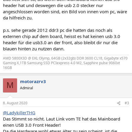
header hat und deswegen die usb 2.0 stecker nur
angeschlossen worden sind, ein Bild von innen vom pc, wäre
da hilfreich zu.
p.s. sehe gerade 2012 ddr3 pc die hatten das noch als
externen chip auf dem board, heisst es hat keinen usb 3.0
header für die usb3.0 an der front, also bleibt dir nur die
blauen hinten zu nutzen dann.
AMD 5800X3D @ EKL Olymp, 64GB (2x32gb) DDR 3600 CL18, Gigabyte x570
Gaming X,1TB Samsung SSD PCIexpress 4.0 M2, Sapphire pulse 9060xt
16GB
motorazrv3
M
Admiral
8. August 2020
#3
@LadykillerTHG
Das Stimmt so nicht. Laut Link vom TE hat das Mainboard
einen USB 3.0 Front Header!
Da die Hardware wohl etwas älter zu sein scheint, ist die