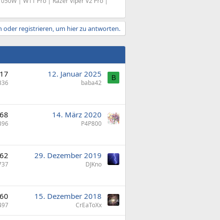
050W | W11 Pro | Razer Viper V2 Pro |
 oder registrieren, um hier zu antworten.
17
12. Januar 2025
B
336
baba42
68
14. März 2020
396
P4P800
62
29. Dezember 2019
737
DJKno
60
15. Dezember 2018
497
CrEaToXx