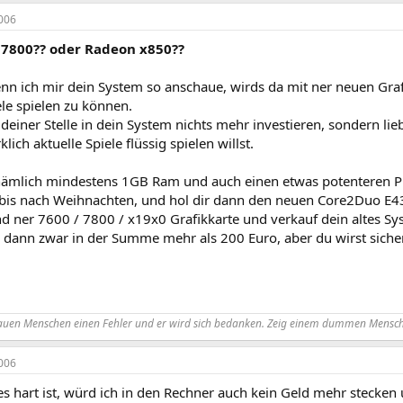
006
 7800?? oder Radeon x850??
nn ich mir dein System so anschaue, wirds da mit ner neuen Grafi
ele spielen zu können.
deiner Stelle in dein System nichts mehr investieren, sondern lie
lich aktuelle Spiele flüssig spielen willst.
 nämlich mindestens 1GB Ram und auch einen etwas potenteren P
bis nach Weihnachten, und hol dir dann den neuen Core2Duo E4
 ner 7600 / 7800 / x19x0 Grafikkarte und verkauf dein altes Sy
u dann zwar in der Summe mehr als 200 Euro, aber du wirst sich
auen Menschen einen Fehler und er wird sich bedanken. Zeig einem dummen Menschen
006
s hart ist, würd ich in den Rechner auch kein Geld mehr stecken