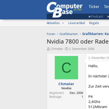
Ticker
Te
Podcast
Aktuelles
Leserartikel
Regeln
Foren
Grafikkarten
Grafikkarten: K
Nvidia 7800 oder Rad
E
E
Chmelar
2. Dezember 2006
r
r
s
s
2. Dezember 2
t
t
C
Hallo,
e
e
l
l
l
l
In nächster 
e
t
Chmelar
r
a
Zur Zeit ver
m
Newbie
Registriert
Dez. 2006
P4
Beiträge
1
2,4Ghz
512Mbram