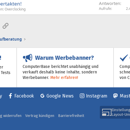
ertakten!
Antworten
Aufrufe
2.
en: Overclocking
sApp
E-Mail
Link
aufberatung
Warum Werbebanner?
!
ComputerBase berichtet unabhängig und
Compu
er
verkauft deshalb keine Inhalte, sondern
schne
 Tests
Werbebanner.
Mehr erfahren!
von 
y
Facebook
Google News
Instagram
Mas
Einstellun
Layout-Um
ag widerrufen
Vertrag kündigen
Barrierefreiheit