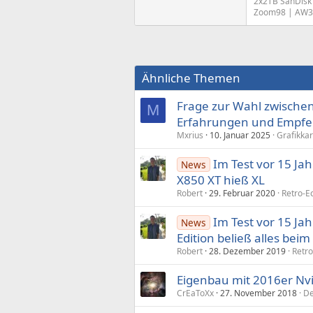
2x2TB SanDisk 
Zoom98 | AW3
Ähnliche Themen
Frage zur Wahl zwische
M
Erfahrungen und Empfe
Mxrius
10. Januar 2025
Grafikka
Im Test vor 15 Ja
News
X850 XT hieß XL
Robert
29. Februar 2020
Retro-E
Im Test vor 15 Ja
News
Edition beließ alles beim
Robert
28. Dezember 2019
Retro
Eigenbau mit 2016er Nvi
CrEaToXx
27. November 2018
De