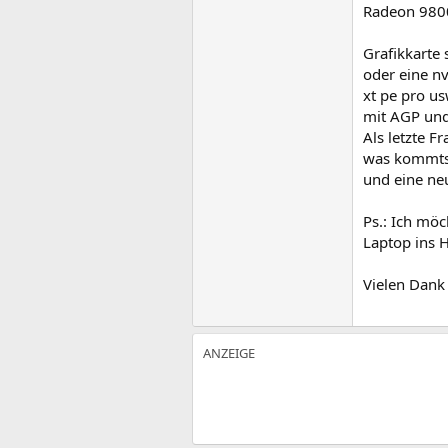
Radeon 980
Grafikkarte
oder eine nv
xt pe pro u
mit AGP und
Als letzte F
was kommts 
und eine ne
Ps.: Ich möc
Laptop ins H
Vielen Dank 