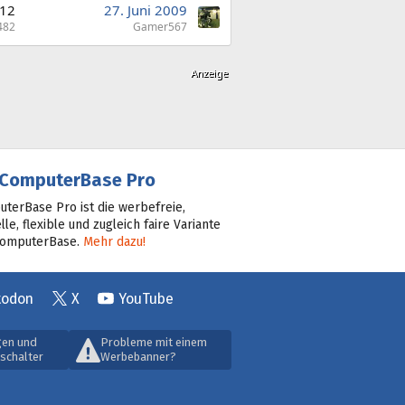
12
27. Juni 2009
482
Gamer567
ComputerBase Pro
terBase Pro ist die werbefreie,
lle, flexible und zugleich faire Variante
ComputerBase.
Mehr dazu!
todon
X
YouTube
gen und
Probleme mit einem
schalter
Werbebanner?