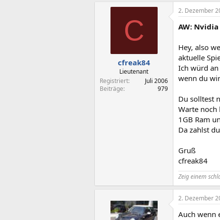
2. Dezember 2
C
AW: Nvidia
Hey, also we
aktuelle Spi
cfreak84
Ich würd an 
Lieutenant
wenn du wirk
Registriert
Juli 2006
Beiträge
979
Du solltest
Warte noch 
1GB Ram und
Da zahlst d
Gruß
cfreak84
Zeig einem schl
2. Dezember 2
Auch wenn e