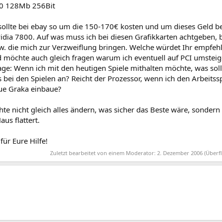
0 128Mb 256Bit
 sollte bei ebay so um die 150-170€ kosten und um dieses Geld
idia 7800. Auf was muss ich bei diesen Grafikkarten achtgeben, 
sw. die mich zur Verzweiflung bringen. Welche würdet Ihr empfeh
 möchte auch gleich fragen warum ich eventuell auf PCI umsteig
rage: Wenn ich mit den heutigen Spiele mithalten möchte, was so
bei den Spielen an? Reicht der Prozessor, wenn ich den Arbeitss
ue Graka einbaue?
hte nicht gleich alles ändern, was sicher das Beste wäre, sondern 
aus flattert.
für Eure Hilfe!
Zuletzt bearbeitet von einem Moderator:
2. Dezember 2006
(Überfl