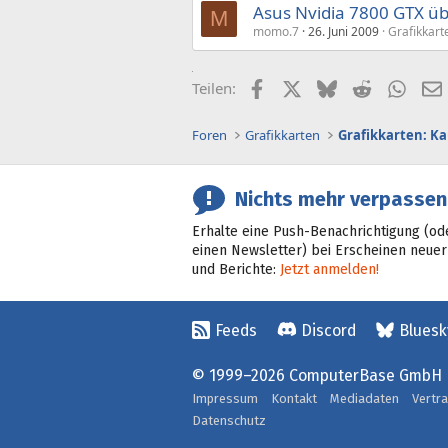
Asus Nvidia 7800 GTX üb
M
momo.7
26. Juni 2009
Grafikkart
Facebook
X (Twitter)
Bluesky
Reddit
What
Teilen:
Foren
Grafikkarten
Grafikkarten: K
Nichts mehr verpassen
Erhalte eine Push-Benachrichtigung (od
einen Newsletter) bei Erscheinen neuer
und Berichte:
Jetzt anmelden!
Feeds
Discord
Bluesk
© 1999–2026 ComputerBase GmbH
Impressum
Kontakt
Mediadaten
Vertr
Datenschutz