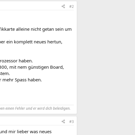
#2
kkarte alleine nicht getan sein um
ber ein komplett neues hertun,
rozessor haben.
300, mit nem günstigen Board,
stem.
er mehr Spass haben.
 einen Fehler und er wird dich beleidigen.
#3
 und mir lieber was neues