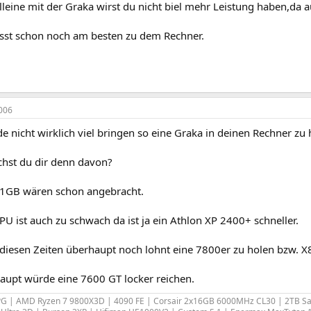
lleine mit der Graka wirst du nicht biel mehr Leistung haben,da
sst schon noch am besten zu dem Rechner.
006
e nicht wirklich viel bringen so eine Graka in deinen Rechner zu
chst du dir denn davon?
1GB wären schon angebracht.
U ist auch zu schwach da ist ja ein Athlon XP 2400+ schneller.
 diesen Zeiten überhaupt noch lohnt eine 7800er zu holen bzw. X
upt würde eine 7600 GT locker reichen.
PG | AMD Ryzen 7 9800X3D | 4090 FE | Corsair 2x16GB 6000MHz CL30 | 2TB S