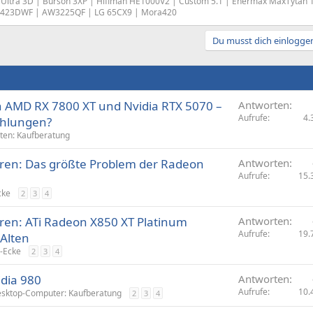
Ultra 3D | Burson 3XP | Hifiman HE1000V2 | Custom 5.1 | Enermax MaxTytan 1
423DWF | AW3225QF | LG 65CX9 | Mora420
Du musst dich einloggen
n AMD RX 7800 XT und Nvidia RTX 5070 –
Antworten
Aufrufe
4.
hlungen?
rten: Kaufberatung
hren: Das größte Problem der Radeon
Antworten
Aufrufe
15.
cke
2
3
4
hren: ATi Radeon X850 XT Platinum
Antworten
Aufrufe
19.
 Alten
-Ecke
2
3
4
dia 980
Antworten
Aufrufe
10.
sktop-Computer: Kaufberatung
2
3
4