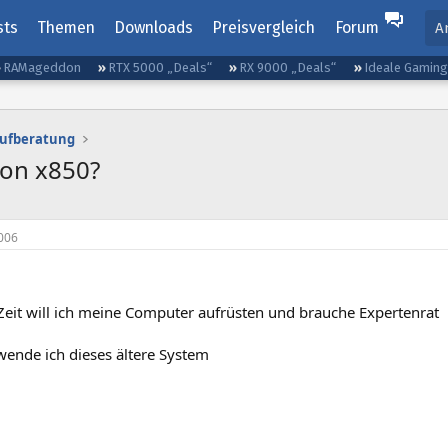
sts
Themen
Downloads
Preisvergleich
Forum
A
RAMageddon
RTX 5000 „Deals“
RX 9000 „Deals“
Ideale Gamin
aufberatung
eon x850?
006
Zeit will ich meine Computer aufrüsten und brauche Expertenrat
wende ich dieses ältere System