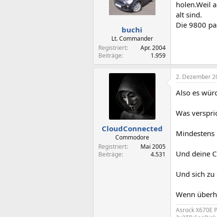
holen.Weil a
alt sind.
Die 9800 pa
buchi
Lt. Commander
Registriert
Apr. 2004
Beiträge
1.959
2. Dezember 2
Also es würd
Was verspri
CloudConnected
Mindestens 
Commodore
Registriert
Mai 2005
Und deine CP
Beiträge
4.531
Und sich zu
Wenn überha
Asrock X670E 