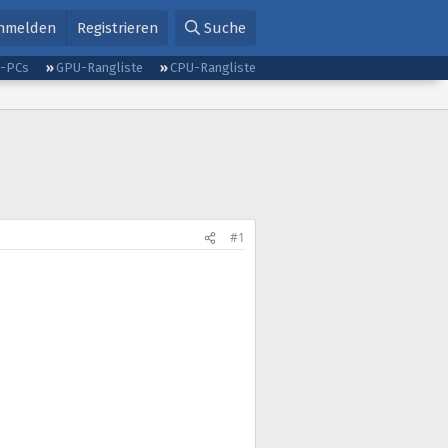
nmelden
Registrieren
Suche
g-PCs
GPU-Rangliste
CPU-Rangliste
#1