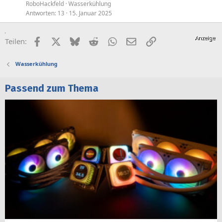
RoboHackfeld
Wasserkühlung
Antworten
13
15. Januar 2025
Facebook
X (Twitter)
Bluesky
Reddit
WhatsApp
E-Mail
Link
Teilen:
Wasserkühlung
Passend zum Thema