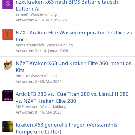
nzxt kraken x63 nach BIOS Batterie tausch
S
Lüfter n/a
sYneeK
Wasserkühlung
Antworten
4
16. August 2025
NZXT Kraken Elite Wassertemperatur deutlich zu
I
hoch
Immerfreundlich
Wasserkühlung
Antworten
31
14. Januar 2026
NZXT Kraken X63 und Kraken Elite 360 retention
Kits
Aimero
Wasserkühlung
Antworten
2
30. Mai 2024
Artic LF3 280 vs. iCue Titan 280 vs. LianLI II 280
vs. NZXT Kraken Elite 280
MGFirewater
Wasserkühlung
Antworten
9
16. Mai 2025
Kraken X63 generelle Fragen (Verständnis
Pumpe und Lüfter)