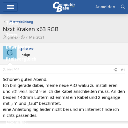
Hauptmenü
Anmelden
Wasserkühlung
Ticker
Nzxt Kraken x63 RGB
Tests
E
E
grinex
7. Mai 2021
r
r
Downloads
s
s
grinex
G
t
t
Ensign
e
e
Preisvergleich
l
l
l
l
7. Mai 2021
#1
Forum
e
t
r
a
Schönen guten Abend.
Aktuelles
m
Ich bin gerade dabei, meine neue AiO wakü zu installieren
und ich weis nicht wie ich die Kabel anschließen muss. An den
Empfohlene Inhalte
beiden 140mm Lüftern ist einmal ein Kabel und 2 eingänge
Neue Beiträge
mit „in“ und „Out“ beschriftet.
eine Anleitung lag leider nicht bei und im Internet finde ich
Neueste Aktivitäten
nichts passendes.
Leserartikel