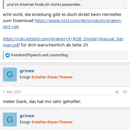
und im Internet finde ich nichts passendes.
echt nicht, die Anleitung gibt es doch direkt beim Hersteller
zum Download
https://www.nzxt.com/de/products/kraken-
x63-rgb
https://cdn.letsbld.com/Kraken+X+RGB_Digital+Manual_Ger
man.pdf
für dich warscheinlich ab Seite 20
FreedomOfSpeech
und
coasterblog
R
e
a
grinex
k
G
t
Ensign
Ersteller dieses Themas
i
o
n
7. Mai 2021
#3
e
n
Vielen Dank, das hat mir sehr geholfen
:
grinex
G
Ensign
Ersteller dieses Themas