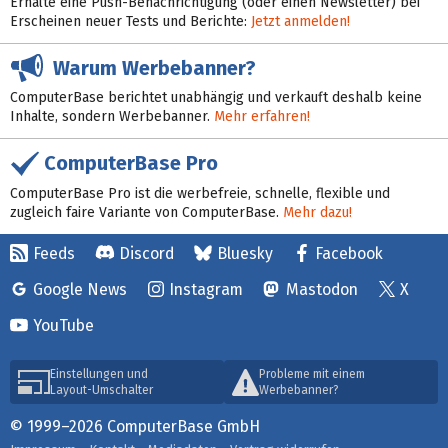
Erhalte eine Push-Benachrichtigung (oder einen Newsletter) bei
Erscheinen neuer Tests und Berichte:
Jetzt anmelden!
Warum Werbebanner?
ComputerBase berichtet unabhängig und verkauft deshalb keine
Inhalte, sondern Werbebanner.
Mehr erfahren!
ComputerBase Pro
ComputerBase Pro ist die werbefreie, schnelle, flexible und
zugleich faire Variante von ComputerBase.
Mehr dazu!
Feeds
Discord
Bluesky
Facebook
Google News
Instagram
Mastodon
X
YouTube
Einstellungen und
Probleme mit einem
Layout-Umschalter
Werbebanner?
© 1999–2026 ComputerBase GmbH