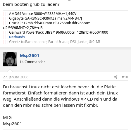
beim booten grub zu laden?
|
|
|
AMD64 Venice 3000+@2385MHz+1,440V
|
|
|
Gigabyte GA-K8NSC-939@Zalman ZM-NB47J
|
|
|
Crucial 512mb ddr400ram cl3+256mb ddr266ram
cl2@396MHZ+2,78V+cl3
|
|
|
Gainward PowerPack Ultra/1960(6600GT 128mb)@550/1000
|
|
|
Nethands
|
|
|
Greetz to:Rammsteiner, Farin Urlaub, DSL-Junkie, $t0rM!
Msp2601
Lt. Commander
27. Januar 2006
#10
Du brauchst Linux nicht erst löschen bevor du die Platte
formatierst. Einfach formatieren dann ist auch dein Linux
weg. Anschließend dann die Windows XP CD rein und da
dann den mbr neu schreiben lassen mit fixmbr.
MfG
Msp2601