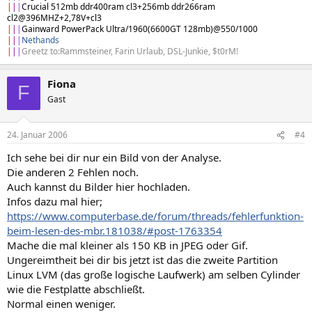
|
|
|
Crucial 512mb ddr400ram cl3+256mb ddr266ram
cl2@396MHZ+2,78V+cl3
|
|
|
Gainward PowerPack Ultra/1960(6600GT 128mb)@550/1000
|
|
|
Nethands
|
|
|
Greetz to:Rammsteiner, Farin Urlaub, DSL-Junkie, $t0rM!
Fiona
F
Gast
24. Januar 2006
#4
Ich sehe bei dir nur ein Bild von der Analyse.
Die anderen 2 Fehlen noch.
Auch kannst du Bilder hier hochladen.
Infos dazu mal hier;
https://www.computerbase.de/forum/threads/fehlerfunktion-
beim-lesen-des-mbr.181038/#post-1763354
Mache die mal kleiner als 150 KB in JPEG oder Gif.
Ungereimtheit bei dir bis jetzt ist das die zweite Partition
Linux LVM (das große logische Laufwerk) am selben Cylinder
wie die Festplatte abschließt.
Normal einen weniger.