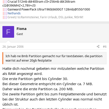
|
|
|
Crucial 512mb ddr400ram cl3+256mb ddr266ram
cl2@396MHZ+2,78V+cl3
|
|
|
Gainward PowerPack Ultra/1960(6600GT 128mb)@550/1000
|
|
|
Nethands
|
|
|
Greetz to:Rammsteiner, Farin Urlaub, DSL-Junkie, $t0rM!
Fiona
F
Gast
26. Januar 2006
#6
Ich hab ne 8mb Partition gemacht nur für textdateien. die partition
war/ist auf einer 20gb festplatte
Hatte dich nochmal gebeten mir mitzuteilen welche Partition
als RAW angezeigt wird.
Die erste Partition geht bis Cylinder 30.
Bei dieser Geometrie entspricht ein Cylinder ca. 7 MB.
Daher wäre die erste Partition ca. 200 MB.
Die zweite Partition geht bis zum Festplattenende und benutzt
bei der Struktur auch den letzten Cylinder was normal nicht
üblich ist.