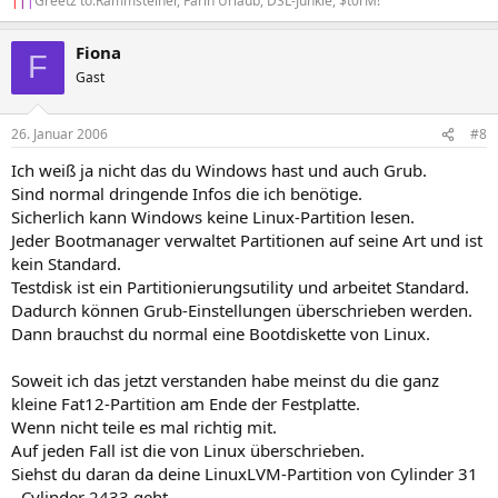
|
|
|
Greetz to:Rammsteiner, Farin Urlaub, DSL-Junkie, $t0rM!
Fiona
F
Gast
26. Januar 2006
#8
Ich weiß ja nicht das du Windows hast und auch Grub.
Sind normal dringende Infos die ich benötige.
Sicherlich kann Windows keine Linux-Partition lesen.
Jeder Bootmanager verwaltet Partitionen auf seine Art und ist
kein Standard.
Testdisk ist ein Partitionierungsutility und arbeitet Standard.
Dadurch können Grub-Einstellungen überschrieben werden.
Dann brauchst du normal eine Bootdiskette von Linux.
Soweit ich das jetzt verstanden habe meinst du die ganz
kleine Fat12-Partition am Ende der Festplatte.
Wenn nicht teile es mal richtig mit.
Auf jeden Fall ist die von Linux überschrieben.
Siehst du daran da deine LinuxLVM-Partition von Cylinder 31
- Cylinder 2433 geht.