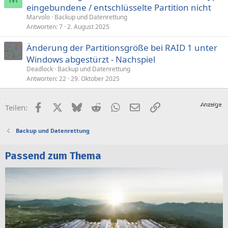
eingebundene / entschlüsselte Partition nicht
Marvolo
Backup und Datenrettung
Antworten
7
2. August 2025
Änderung der Partitionsgröße bei RAID 1 unter
Windows abgestürzt - Nachspiel
Deadlock
Backup und Datenrettung
Antworten
22
29. Oktober 2025
Facebook
X (Twitter)
Bluesky
Reddit
WhatsApp
E-Mail
Link
Teilen:
Backup und Datenrettung
Passend zum Thema