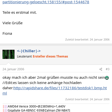
partitionierung-geloescht.158155/#post-1544678
Teile es erstmal mit.
Viele Grüße
Fiona
Zuletzt bearbeitet:
24. Januar 2006
<-|Chiller|->
Lieutenant
Ersteller dieses Themas
24. Januar 2006
#3
okay mach ich aber 2mal grüßen musste nu auch nicht sein
//Edit:es lassen sich keine anhänge hochladen
daher:
http://rapidshare.de/files/11732186/testdisk1.bmp.ht
ml
Zuletzt bearbeitet:
24. Januar 2006
|
|
|
AMD64 Venice 3000+@2385MHz+1,440V
|
|
|
Gigabyte GA-K8NSC-939@Zalman ZM-NB47J