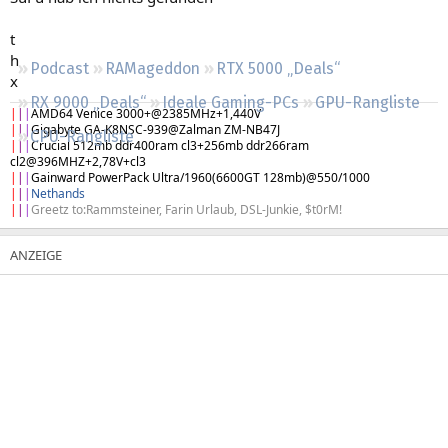
Regeln
t
h
Podcast
RAMageddon
RTX 5000 „Deals“
x
RX 9000 „Deals“
Ideale Gaming-PCs
GPU-Rangliste
|
|
|
AMD64 Venice 3000+@2385MHz+1,440V
|
|
|
Gigabyte GA-K8NSC-939@Zalman ZM-NB47J
CPU-Rangliste
|
|
|
Crucial 512mb ddr400ram cl3+256mb ddr266ram
cl2@396MHZ+2,78V+cl3
|
|
|
Gainward PowerPack Ultra/1960(6600GT 128mb)@550/1000
|
|
|
Nethands
|
|
|
Greetz to:Rammsteiner, Farin Urlaub, DSL-Junkie, $t0rM!