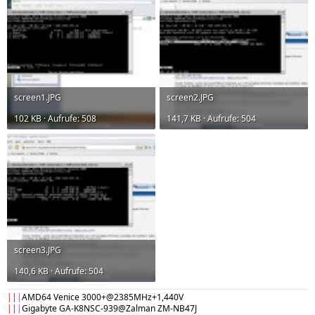
screen1.JPG
screen2.JPG
102 KB · Aufrufe: 508
141,7 KB · Aufrufe: 504
screen3.JPG
140,6 KB · Aufrufe: 504
|
|
|
AMD64 Venice 3000+@2385MHz+1,440V
|
|
|
Gigabyte GA-K8NSC-939@Zalman ZM-NB47J