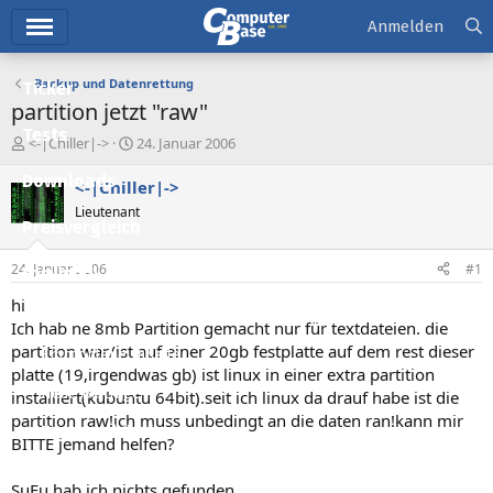
Hauptmenü
Anmelden
Backup und Datenrettung
Ticker
partition jetzt "raw"
Tests
E
E
<-|Chiller|->
24. Januar 2006
r
r
Downloads
s
s
<-|Chiller|->
t
t
Lieutenant
e
e
Preisvergleich
l
l
l
l
24. Januar 2006
#1
Forum
e
t
r
a
hi
Aktuelles
m
Ich hab ne 8mb Partition gemacht nur für textdateien. die
partition war/ist auf einer 20gb festplatte auf dem rest dieser
Empfohlene Inhalte
platte (19,irgendwas gb) ist linux in einer extra partition
Neue Beiträge
installiert(kubuntu 64bit).seit ich linux da drauf habe ist die
partition raw!ich muss unbedingt an die daten ran!kann mir
Neueste Aktivitäten
BITTE jemand helfen?
Leserartikel
SuFu hab ich nichts gefunden