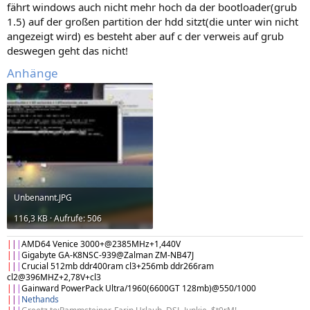
fährt windows auch nicht mehr hoch da der bootloader(grub
1.5) auf der großen partition der hdd sitzt(die unter win nicht
angezeigt wird) es besteht aber auf c der verweis auf grub
deswegen geht das nicht!
Anhänge
Unbenannt.JPG
116,3 KB · Aufrufe: 506
|
|
|
AMD64 Venice 3000+@2385MHz+1,440V
|
|
|
Gigabyte GA-K8NSC-939@Zalman ZM-NB47J
|
|
|
Crucial 512mb ddr400ram cl3+256mb ddr266ram
cl2@396MHZ+2,78V+cl3
|
|
|
Gainward PowerPack Ultra/1960(6600GT 128mb)@550/1000
|
|
|
Nethands