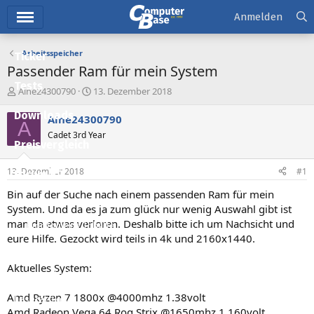
Hauptmenü
Anmelden
Arbeitsspeicher
Ticker
Passender Ram für mein System
Tests
E
E
Alne24300790
13. Dezember 2018
r
r
Downloads
s
s
Alne24300790
A
t
t
Cadet 3rd Year
e
e
Preisvergleich
l
l
l
l
13. Dezember 2018
#1
Forum
e
t
r
a
Bin auf der Suche nach einem passenden Ram für mein
Aktuelles
m
System. Und da es ja zum glück nur wenig Auswahl gibt ist
man da etwas verloren. Deshalb bitte ich um Nachsicht und
Empfohlene Inhalte
eure Hilfe. Gezockt wird teils in 4k und 2160x1440.
Neue Beiträge
Aktuelles System:
Neueste Aktivitäten
Amd Ryzen 7 1800x @4000mhz 1.38volt
Leserartikel
Amd Radeon Vega 64 Rog Strix @1650mhz 1.160volt