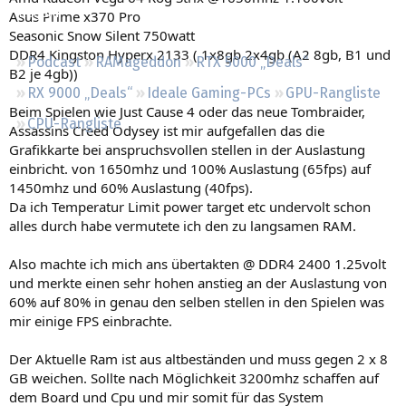
Regeln
Asus Prime x370 Pro
Seasonic Snow Silent 750watt
DDR4 Kingston Hyperx 2133 ( 1x8gb 2x4gb (A2 8gb, B1 und
Podcast
RAMageddon
RTX 5000 „Deals“
B2 je 4gb))
RX 9000 „Deals“
Ideale Gaming-PCs
GPU-Rangliste
Beim Spielen wie Just Cause 4 oder das neue Tombraider,
CPU-Rangliste
Assassins Creed Odysey ist mir aufgefallen das die
Grafikkarte bei anspruchsvollen stellen in der Auslastung
einbricht. von 1650mhz und 100% Auslastung (65fps) auf
1450mhz und 60% Auslastung (40fps).
Da ich Temperatur Limit power target etc undervolt schon
alles durch habe vermutete ich den zu langsamen RAM.
Also machte ich mich ans übertakten @ DDR4 2400 1.25volt
und merkte einen sehr hohen anstieg an der Auslastung von
60% auf 80% in genau den selben stellen in den Spielen was
mir einige FPS einbrachte.
Der Aktuelle Ram ist aus altbeständen und muss gegen 2 x 8
GB weichen. Sollte nach Möglichkeit 3200mhz schaffen auf
dem Board und Cpu und mir somit für das System