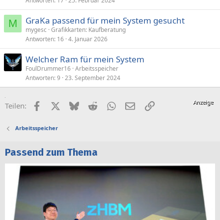
Antworten
17
25. Februar 2024
GraKa passend für mein System gesucht
M
mygesc
Grafikkarten: Kaufberatung
Antworten
16
4. Januar 2026
Welcher Ram für mein System
FoulDrummer16
Arbeitsspeicher
Antworten
9
23. September 2024
Facebook
X (Twitter)
Bluesky
Reddit
WhatsApp
E-Mail
Link
Teilen:
Arbeitsspeicher
Passend zum Thema