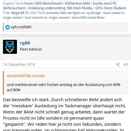
Eigene Tests:
Anno-1800-Benchmark
/
Kühlertest AM4
/
Suche nach PC
Verbrauchern
/
Anleitung undervolting: NB Intel+Nvidia
/
GPU-Tests: Radeon
7 vs. Vega 64 CL
Alte Tests:
Schneller Ram bei Ryzen vs. ivy Bridge
/
Dual ranked vs.
single ranked
/
Dual channel vs. single channel
/
Anno1800 closed Beta
/
spfccmtftt89
R
e
a
rg88
k
t
Fleet Admiral
i
o
n
14. Dezember 2018
#3
e
n
Alne24300790 schrieb:
:
und merkte einen sehr hohen anstieg an der Auslastung von 60%
auf 80%
Das bezweifle ich stark. Durch schnelleren RAM ändert sich
die "messbare" Auslastung im Taskmanager überhaupt nicht.
Wenn der RAM nicht schnell genug arbeitet, dann wartet der
Prozess nicht im Idle sondern ist permanent quasi
"gespannt". Wir reden hier ja nicht von Sekunden, sondern
von Nanosekunden, im schlimmsten Fall Mikrosekunden. In