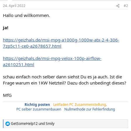
24. April 2022
#2
Hallo und willkommen.
ja!
https://geizhals.de/msi-mpg-a1000g-1000w-atx-2-4-306-
7zp5c11-ce0-a2678657.html
https://geizhals.de/msi-mpg-velox-100p-airflow-
a2610251.html
schau einfach noch selber dann siehst Du es ja auch. Ist die
Frage warum ein 1KW Netzteil? Dazu doch unbedingt dieses?
MfG
Richtig posten
/
Leitfaden PC Zusammenstellung
.
PC selber zusammenbauen
/
Nullmethode zur Fehlerfindung
GetSomeHelp12
und
Smily
R
e