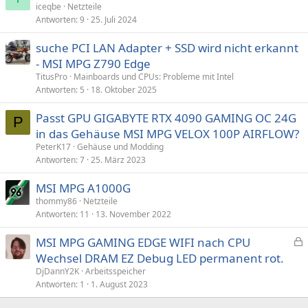
iceqbe
Netzteile
:
Antworten
9
25. Juli 2024
suche PCI LAN Adapter + SSD wird nicht erkannt
- MSI MPG Z790 Edge
TitusPro
Mainboards und CPUs: Probleme mit Intel
Antworten
5
18. Oktober 2025
Passt GPU GIGABYTE RTX 4090 GAMING OC 24G
P
in das Gehäuse MSI MPG VELOX 100P AIRFLOW?
PeterK17
Gehäuse und Modding
Antworten
7
25. März 2023
MSI MPG A1000G
thommy86
Netzteile
Antworten
11
13. November 2022
MSI MPG GAMING EDGE WIFI nach CPU
e
Wechsel DRAM EZ Debug LED permanent rot.
s
DjDannY2K
Arbeitsspeicher
p
Antworten
1
1. August 2023
e