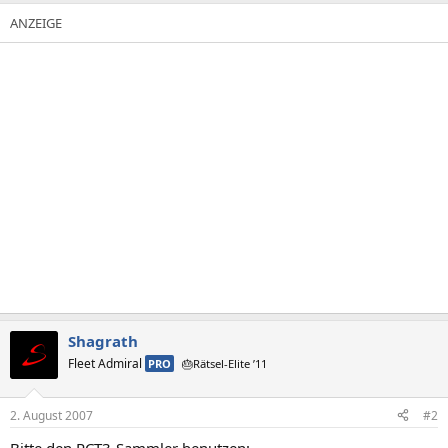
Shagrath
Fleet Admiral
PRO
🎂Rätsel-Elite ’11
2. August 2007
#2
Bitte den RCT3-Sammler benutzen: