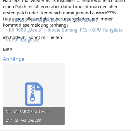
Hab letzt mal wieder RCT3 installiert ....heute wollte ich dann
Regeln
einen Patch installieren aber dafür braucht man den aller
ersten patch oder.. kennt sich damit jemand aus===???ß
Hab schon alles möglcihe heruntergeladen und immer
Podcast
RAMageddon
RTX 5000 „Deals“
kommt diese meldung (anhang)
RX 9000 „Deals“
Ideale Gaming-PCs
GPU-Rangliste
ich hoffe ihr könnt mir helfen
CPU-Rangliste
MFG
Anhänge
Neu WinRAR-ZIP-Archiv.zip
21,1 KB · Aufrufe: 288