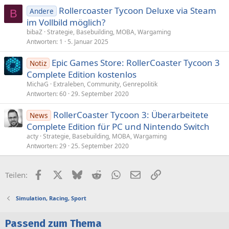
Rollercoaster Tycoon Deluxe via Steam
Andere
B
im Vollbild möglich?
bibaZ
Strategie, Basebuilding, MOBA, Wargaming
Antworten
1
5. Januar 2025
Epic Games Store: RollerCoaster Tycoon 3
Notiz
Complete Edition kostenlos
MichaG
Extraleben, Community, Genrepolitik
Antworten
60
29. September 2020
RollerCoaster Tycoon 3: Überarbeitete
News
Complete Edition für PC und Nintendo Switch
acty
Strategie, Basebuilding, MOBA, Wargaming
Antworten
29
25. September 2020
Facebook
X (Twitter)
Bluesky
Reddit
WhatsApp
E-Mail
Link
Teilen:
Simulation, Racing, Sport
Passend zum Thema