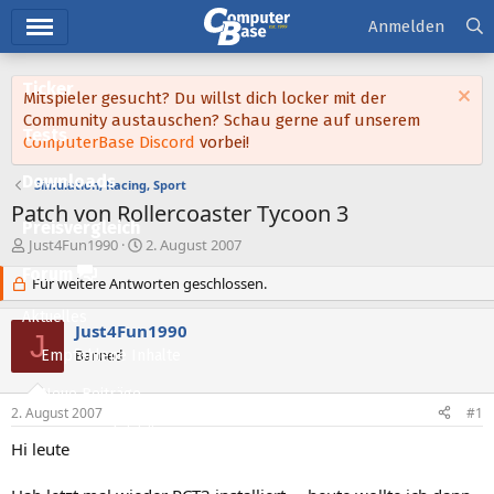
Hauptmenü
Anmelden
Ticker
Mitspieler gesucht? Du willst dich locker mit der
Community austauschen? Schau gerne auf unserem
Tests
ComputerBase Discord
vorbei!
Downloads
Simulation, Racing, Sport
Patch von Rollercoaster Tycoon 3
Preisvergleich
E
E
Just4Fun1990
2. August 2007
r
r
Forum
s
Für weitere Antworten geschlossen.
s
t
t
Aktuelles
e
e
Just4Fun1990
J
l
l
Empfohlene Inhalte
Banned
l
l
e
t
Neue Beiträge
r
a
2. August 2007
#1
m
Neueste Aktivitäten
Hi leute
Leserartikel