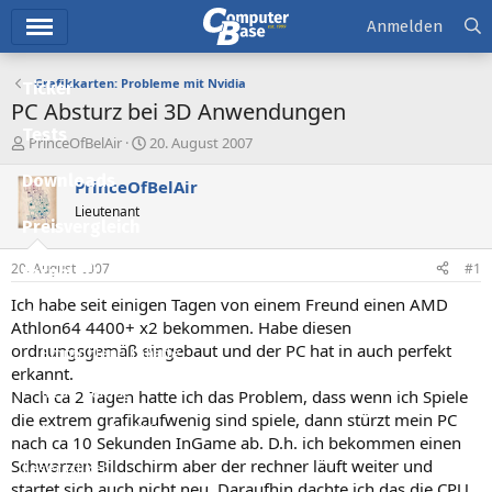
Hauptmenü
Anmelden
Grafikkarten: Probleme mit Nvidia
Ticker
PC Absturz bei 3D Anwendungen
Tests
E
E
PrinceOfBelAir
20. August 2007
r
r
Downloads
s
s
PrinceOfBelAir
t
t
Lieutenant
e
e
Preisvergleich
l
l
l
l
20. August 2007
#1
Forum
e
t
r
a
Ich habe seit einigen Tagen von einem Freund einen AMD
Aktuelles
m
Athlon64 4400+ x2 bekommen. Habe diesen
ordnungsgemäß eingebaut und der PC hat in auch perfekt
Empfohlene Inhalte
erkannt.
Neue Beiträge
Nach ca 2 Tagen hatte ich das Problem, dass wenn ich Spiele
die extrem grafikaufwenig sind spiele, dann stürzt mein PC
Neueste Aktivitäten
nach ca 10 Sekunden InGame ab. D.h. ich bekommen einen
Schwarzen Bildschirm aber der rechner läuft weiter und
Leserartikel
startet sich auch nicht neu. Daraufhin dachte ich das die CPU