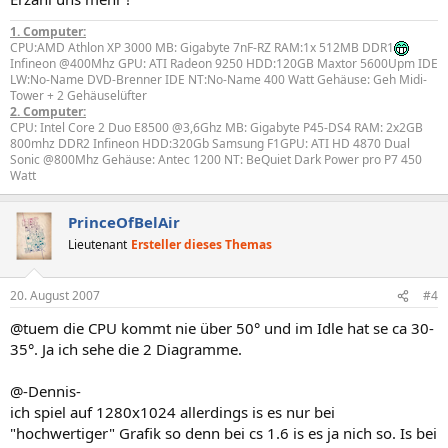
1. Computer:
CPU:AMD Athlon XP 3000 MB: Gigabyte 7nF-RZ RAM:1x 512MB DDR1
Infineon @400Mhz GPU: ATI Radeon 9250 HDD:120GB Maxtor 5600Upm IDE
LW:No-Name DVD-Brenner IDE NT:No-Name 400 Watt Gehäuse: Geh Midi-
Tower + 2 Gehäuselüfter
2. Computer:
CPU: Intel Core 2 Duo E8500 @3,6Ghz MB: Gigabyte P45-DS4 RAM: 2x2GB
800mhz DDR2 Infineon HDD:320Gb Samsung F1GPU: ATI HD 4870 Dual
Sonic @800Mhz Gehäuse: Antec 1200 NT: BeQuiet Dark Power pro P7 450
Watt
PrinceOfBelAir
Lieutenant
Ersteller dieses Themas
20. August 2007
#4
@tuem die CPU kommt nie über 50° und im Idle hat se ca 30-
35°. Ja ich sehe die 2 Diagramme.
@-Dennis-
ich spiel auf 1280x1024 allerdings is es nur bei
"hochwertiger" Grafik so denn bei cs 1.6 is es ja nich so. Is bei