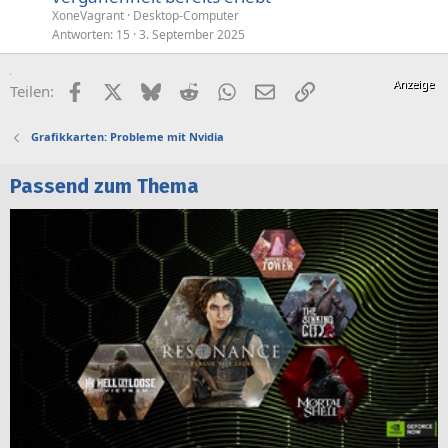
XoneVagrant
Desktop-Computer
Antworten
15
3. September 2025
Facebook
X (Twitter)
Bluesky
Reddit
WhatsApp
E-Mail
Link
Teilen:
Grafikkarten: Probleme mit Nvidia
Passend zum Thema