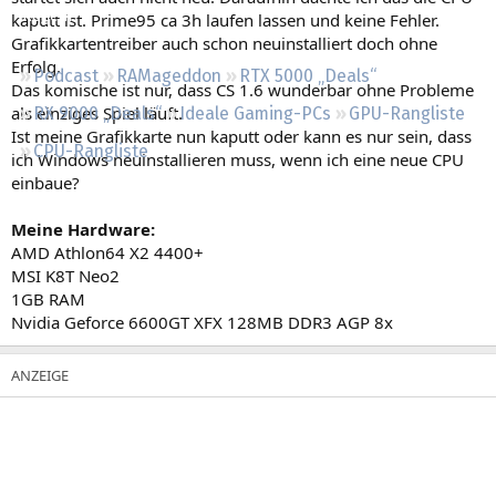
Regeln
kaputt ist. Prime95 ca 3h laufen lassen und keine Fehler.
Grafikkartentreiber auch schon neuinstalliert doch ohne
Erfolg.
Podcast
RAMageddon
RTX 5000 „Deals“
Das komische ist nur, dass CS 1.6 wunderbar ohne Probleme
als einziges Spiel läuft.
RX 9000 „Deals“
Ideale Gaming-PCs
GPU-Rangliste
Ist meine Grafikkarte nun kaputt oder kann es nur sein, dass
CPU-Rangliste
ich Windows neuinstallieren muss, wenn ich eine neue CPU
einbaue?
Meine Hardware:
AMD Athlon64 X2 4400+
MSI K8T Neo2
1GB RAM
Nvidia Geforce 6600GT XFX 128MB DDR3 AGP 8x