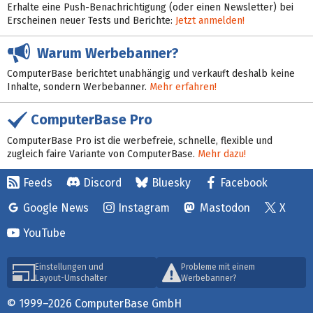
Erhalte eine Push-Benachrichtigung (oder einen Newsletter) bei
Erscheinen neuer Tests und Berichte:
Jetzt anmelden!
Warum Werbebanner?
ComputerBase berichtet unabhängig und verkauft deshalb keine
Inhalte, sondern Werbebanner.
Mehr erfahren!
ComputerBase Pro
ComputerBase Pro ist die werbefreie, schnelle, flexible und
zugleich faire Variante von ComputerBase.
Mehr dazu!
Feeds
Discord
Bluesky
Facebook
Google News
Instagram
Mastodon
X
YouTube
Einstellungen und
Probleme mit einem
Layout-Umschalter
Werbebanner?
© 1999–2026 ComputerBase GmbH