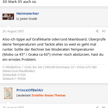
3D Mark 05 auch so.
Heimwerker
Lt. Junior Grade
20. August 2007
#5
Also ich tippe auf Grafikkarte oder/und Mainboard. Überprüfe
deine Temperaturen und Tackte alles so weit es geht mal
runter. Sollte der Rechner bei Moderaten Temperaturen
(Mobo ca 45° / Graka ca 60°) immer noch abstürzen, hast du
ein ernstes Problem.
i7-960@4GHz / 12GB (3er Kit) CORSAIR Dominator GT / EVGA GTX 580
(Wakü+Durchlaufkühler)
3DMark06 27339
3DMark11 P6500
PrinceOfBelAir
Lieutenant
Ersteller dieses Themas
20. August 2007
#6