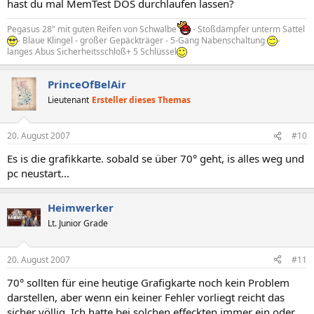
hast du mal MemTest DOS durchlaufen lassen?
Pegasus 28" mit guten Reifen von Schwalbe
- Stoßdämpfer unterm Sattel
- Blaue Klingel - großer Gepäckträger - 5-Gang Nabenschaltung
-
langes Abus Sicherheitsschloß+ 5 Schlüssel
PrinceOfBelAir
Lieutenant
Ersteller dieses Themas
20. August 2007
#10
Es is die grafikkarte. sobald se über 70° geht, is alles weg und
pc neustart...
Heimwerker
Lt. Junior Grade
20. August 2007
#11
70° sollten für eine heutige Grafigkarte noch kein Problem
darstellen, aber wenn ein keiner Fehler vorliegt reicht das
sicher völlig. Ich hatte bei solchen effeckten immer ein oder