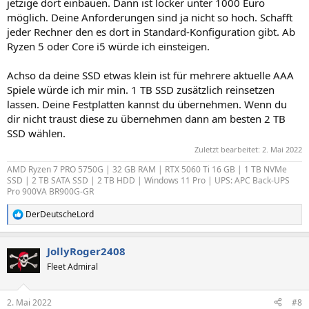
jetzige dort einbauen. Dann ist locker unter 1000 Euro
möglich. Deine Anforderungen sind ja nicht so hoch. Schafft
jeder Rechner den es dort in Standard-Konfiguration gibt. Ab
Ryzen 5 oder Core i5 würde ich einsteigen.
Achso da deine SSD etwas klein ist für mehrere aktuelle AAA
Spiele würde ich mir min. 1 TB SSD zusätzlich reinsetzen
lassen. Deine Festplatten kannst du übernehmen. Wenn du
dir nicht traust diese zu übernehmen dann am besten 2 TB
SSD wählen.
Zuletzt bearbeitet:
2. Mai 2022
AMD Ryzen 7 PRO 5750G | 32 GB RAM | RTX 5060 Ti 16 GB | 1 TB NVMe
SSD | 2 TB SATA SSD | 2 TB HDD | Windows 11 Pro | UPS: APC Back-UPS
Pro 900VA BR900G-GR
DerDeutscheLord
R
e
a
JollyRoger2408
k
t
Fleet Admiral
i
o
n
2. Mai 2022
#8
e