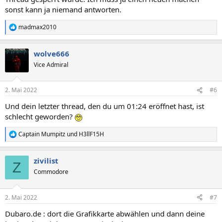
sonst kann ja niemand antworten.
madmax2010
R
e
a
wolve666
k
t
Vice Admiral
i
o
n
2. Mai 2022
#6
e
n
Und dein letzter thread, den du um 01:24 eröffnet hast, ist
:
schlecht geworden?
Captain Mumpitz
und
H3llF15H
R
e
a
zivilist
k
Z
t
Commodore
i
o
n
2. Mai 2022
#7
e
n
Dubaro.de : dort die Grafikkarte abwählen und dann deine
: