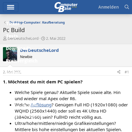
Hauptmenü
Anmelden
Desktop-Computer: Kaufberatung
Ticker
Pc Build
Tests
E
E
DerDeutscheLord
2. Mai 2022
r
r
Downloads
s
s
DerDeutscheLord
t
t
Newbie
e
e
Preisvergleich
l
l
l
l
2. Mai 2022
#1
Forum
e
t
r
a
1. Möchtest du mit dem PC spielen?
Aktuelles
m
Welche Spiele genau? Aktuelle Spiele sowie alte. Hin
Empfohlene Inhalte
und wieder mal Apex oder R6.
Welche
Auflösung
? Genügen Full HD (1920x1080) oder
Neue Beiträge
WQHD (2560x1440) oder soll es 4K Ultra HD
Neueste Aktivitäten
(3840x2160) sein? FullHD reicht völlig aus.
Ultra/hohe/mittlere/niedrige Grafikeinstellungen?
Leserartikel
Mittlere bis hohe einstellungen bei aktuellen Spielen.