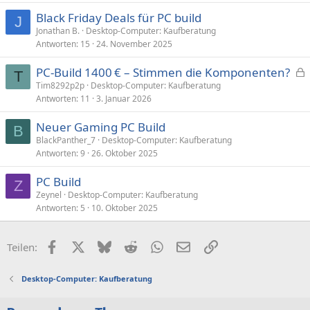
p
Black Friday Deals für PC build
e
J
Jonathan B.
Desktop-Computer: Kaufberatung
r
Antworten
15
24. November 2025
r
t
PC-Build 1400 € – Stimmen die Komponenten?
T
e
Tim8292p2p
Desktop-Computer: Kaufberatung
Antworten
11
3. Januar 2026
s
p
Neuer Gaming PC Build
e
B
BlackPanther_7
Desktop-Computer: Kaufberatung
r
Antworten
9
26. Oktober 2025
r
t
PC Build
Z
Zeynel
Desktop-Computer: Kaufberatung
Antworten
5
10. Oktober 2025
Facebook
X (Twitter)
Bluesky
Reddit
WhatsApp
E-Mail
Link
Teilen:
Desktop-Computer: Kaufberatung