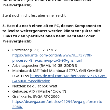
Preisvergleich!)
Steht noch nicht fest aber einer reicht.
5. Hast du noch einen alten PC, dessen Komponenten
teilweise weitergenutzt werden könnten? (Bitte mit
Links zu den Spezifikationen beim Hersteller oder
Preisvergleich!)
Prozessor (CPU): i7 3770k
https://ark.intel.com/content/www/d...73770k-
processor-8m-cache-up-to-3-90-ghz.html
Arbeitsspeicher (RAM): 16 GB GDDR 3
Mainboard: MSI Intel Mainboard Z77A-G45 GAMING
LGA 1155
https://de.msi.com/Motherboard/Z77A-G45-
GAMING/Specification
Netzteil: be quiet 650 Watt
Gehäuse: ATX (?Marke "Crow"?)
Grafikkarte: EVGA RTX 2060
https://de.evga.com/articles/01294/evga-geforce-rtx-
2060/