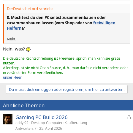
n
DerDeutscheLord schrieb:
:
8. Möchtest du den PC selbst zusammenbauen oder
zusammenbauen lassen (vom Shop oder von
freiwilligen
Helfern
)?
Nein.
Nein, was?
Die deutsche Rechtschreibung ist Freeware, sprich, man kann sie gratis
nutzen.
Allerdings ist sie nicht Open Source, d. h., man darf sie nicht verändern oder
in veränderter Form veröffentlichen.
unser Heer
Du musst dich einloggen oder registrieren, um hier zu antworten.
Ähnliche Themen
Gaming PC Build 2026
e
eddy 92
Desktop-Computer: Kaufberatung
Antworten
7
25. April 2026
s