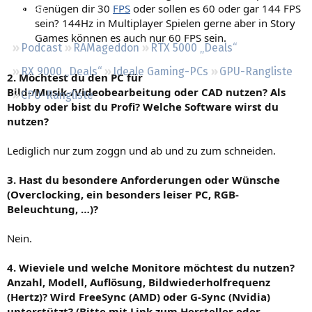
Genügen dir 30
FPS
oder sollen es 60 oder gar 144 FPS
Regeln
sein? 144Hz in Multiplayer Spielen gerne aber in Story
Games können es auch nur 60 FPS sein.
Podcast
RAMageddon
RTX 5000 „Deals“
RX 9000 „Deals“
Ideale Gaming-PCs
GPU-Rangliste
2. Möchtest du den PC für
Bild-/Musik-/Videobearbeitung oder CAD nutzen? Als
CPU-Rangliste
Hobby oder bist du Profi? Welche Software wirst du
nutzen?
Lediglich nur zum zoggn und ab und zu zum schneiden.
3. Hast du besondere Anforderungen oder Wünsche
(Overclocking, ein besonders leiser PC, RGB-
Beleuchtung, …)?
Nein.
4. Wieviele und welche Monitore möchtest du nutzen?
Anzahl, Modell, Auflösung, Bildwiederholfrequenz
(Hertz)? Wird FreeSync (AMD) oder G-Sync (Nvidia)
unterstützt? (Bitte mit Link zum Hersteller oder